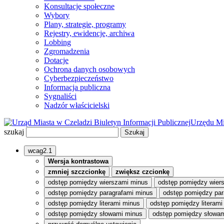
Konsultacje społeczne
Wybory
Plany, strategie, programy
Rejestry, ewidencje, archiwa
Lobbing
Zgromadzenia
Dotacje
Ochrona danych osobowych
Cyberbezpieczeństwo
Informacja publiczna
Sygnaliści
Nadzór właścicielski
Biuletyn Informacji Publicznej
Urzędu Mi
szukaj
wcag2.1
Wersja kontrastowa
zmniej szczcionkę
zwiększ czcionkę
odstęp pomiędzy wierszami minus
odstęp pomiędzy wier
odstęp pomiędzy paragrafami minus
odstęp pomiędzy par
odstęp pomiędzy literami minus
odstęp pomiędzy literami
odstęp pomiędzy słowami minus
odstęp pomiędzy słowam