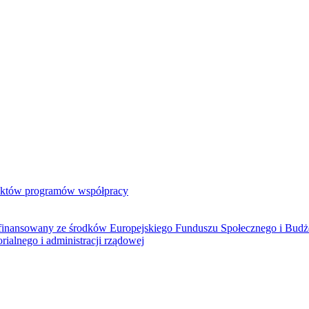
jektów programów współpracy
ółfinansowany ze środków Europejskiego Funduszu Społecznego i Bud
rialnego i administracji rządowej