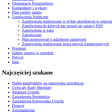
Organizacje Pozarządowe
Komunikaty i wykazy
Plan ogólny gminy
Zamówienia Publiczne
Zamówienia realizowane w trybie określonym w ustawi
Zamówienia do których nie stosuje się ustawy PZP
Zamówienia w toku
Zakończone
Plan postępowań o udzielenie zamówień
Zamowienia realizowane przez innych Zamawiających
Przetargi
Załatw sprawę w urzędzie
Petycje
Inne
Najczęściej szukane
Nabór kandydatów na stanowiska urzędnicze
Uchwały Rady Miejskiej
Struktura Urzędu
Zarządzenia Burmistrza
Zarządzenia Kierownika Urzędu
Dotacje
Zgromadzenia