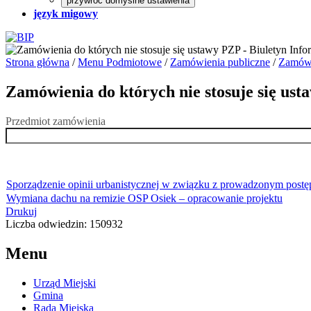
przywróć domyślne ustawienia
język migowy
Strona główna
/
Menu Podmiotowe
/
Zamówienia publiczne
/
Zamówi
Zamówienia do których nie stosuje się us
Przedmiot zamówienia
Sporządzenie opinii urbanistycznej w związku z prowadzonym pos
Wymiana dachu na remizie OSP Osiek – opracowanie projektu
Drukuj
Liczba odwiedzin: 150932
Menu
Urząd Miejski
Gmina
Rada Miejska