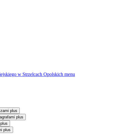
ejskiego w Strzelcach Opolskich
menu
szami plus
agrafami plus
 plus
i plus