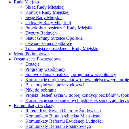
Rada Miejska
Skład Rady Miejskiej
Komisje Rady Miejskiej
Sesje Rady Miejskiej
Uchwały Rady Miejskiej
Protokoły z posiedzeń Rady Miejskiej
Dyżury Radnych
Statut Gminy Strzelce Opolskie
Oświadczenia majątkowe
Transmisja z posiedzenia Rady Miejskiej
Menu Podmiotowe
Organizacje Pozarządowe
Dotacje
Programy współpracy
Sprawozdania z realizacji programów współpracy
Konsultacje projektów aktów prawa miejscowego i pro
Baza organizacji pozarządowych
Pliki do pobrania
Projekt "Jesień życia w dobrej kondycji bez bólu" wsp
Konsultacje społeczne innych jednostek samorządu teryto
Komunikaty i wykazy
Referat Rolnictwa i Ochrony Środowiska
Komunikaty Biura Architekta Miejskiego
Komunikaty Referatu Ewidencji Ludności
Komunikaty Referatu Podatkowego