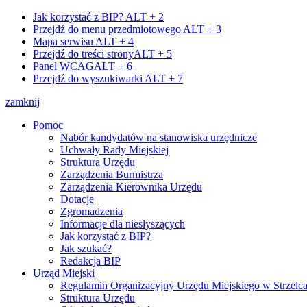
Jak korzystać z BIP?
ALT + 2
Przejdź do menu przedmiotowego
ALT + 3
Mapa serwisu
ALT + 4
Przejdź do treści strony
ALT + 5
Panel WCAG
ALT + 6
Przejdź do wyszukiwarki
ALT + 7
zamknij
Pomoc
Nabór kandydatów na stanowiska urzędnicze
Uchwały Rady Miejskiej
Struktura Urzędu
Zarządzenia Burmistrza
Zarządzenia Kierownika Urzędu
Dotacje
Zgromadzenia
Informacje dla niesłyszących
Jak korzystać z BIP?
Jak szukać?
Redakcja BIP
Urząd Miejski
Regulamin Organizacyjny Urzędu Miejskiego w Strzelc
Struktura Urzędu