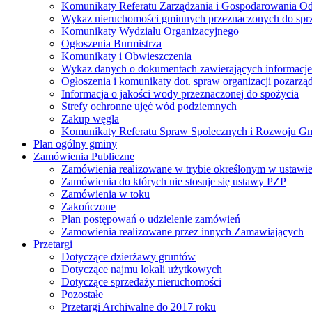
Komunikaty Referatu Zarządzania i Gospodarowania 
Wykaz nieruchomości gminnych przeznaczonych do spr
Komunikaty Wydziału Organizacyjnego
Ogłoszenia Burmistrza
Komunikaty i Obwieszczenia
Wykaz danych o dokumentach zawierających informacje 
Ogłoszenia i komunikaty dot. spraw organizacji pozarz
Informacja o jakości wody przeznaczonej do spożycia
Strefy ochronne ujęć wód podziemnych
Zakup węgla
Komunikaty Referatu Spraw Spolecznych i Rozwoju G
Plan ogólny gminy
Zamówienia Publiczne
Zamówienia realizowane w trybie określonym w ustawi
Zamówienia do których nie stosuje się ustawy PZP
Zamówienia w toku
Zakończone
Plan postępowań o udzielenie zamówień
Zamowienia realizowane przez innych Zamawiających
Przetargi
Dotyczące dzierżawy gruntów
Dotyczące najmu lokali użytkowych
Dotyczące sprzedaży nieruchomości
Pozostałe
Przetargi Archiwalne do 2017 roku