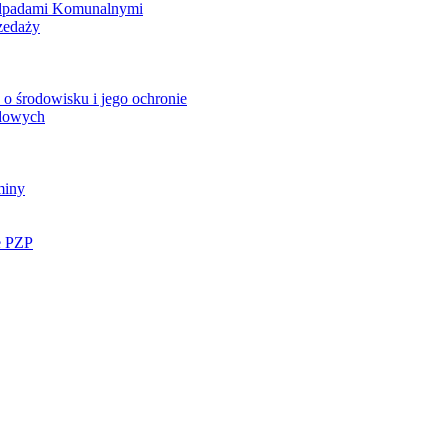
Odpadami Komunalnymi
zedaży
o środowisku i jego ochronie
ądowych
miny
e PZP