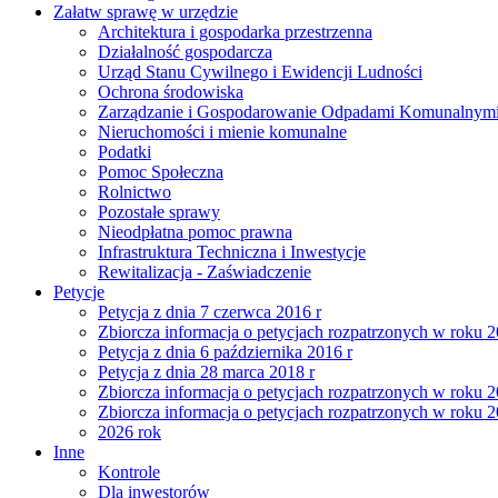
Załatw sprawę w urzędzie
Architektura i gospodarka przestrzenna
Działalność gospodarcza
Urząd Stanu Cywilnego i Ewidencji Ludności
Ochrona środowiska
Zarządzanie i Gospodarowanie Odpadami Komunalnym
Nieruchomości i mienie komunalne
Podatki
Pomoc Społeczna
Rolnictwo
Pozostałe sprawy
Nieodpłatna pomoc prawna
Infrastruktura Techniczna i Inwestycje
Rewitalizacja - Zaświadczenie
Petycje
Petycja z dnia 7 czerwca 2016 r
Zbiorcza informacja o petycjach rozpatrzonych w roku 
Petycja z dnia 6 października 2016 r
Petycja z dnia 28 marca 2018 r
Zbiorcza informacja o petycjach rozpatrzonych w roku 
Zbiorcza informacja o petycjach rozpatrzonych w roku 
2026 rok
Inne
Kontrole
Dla inwestorów