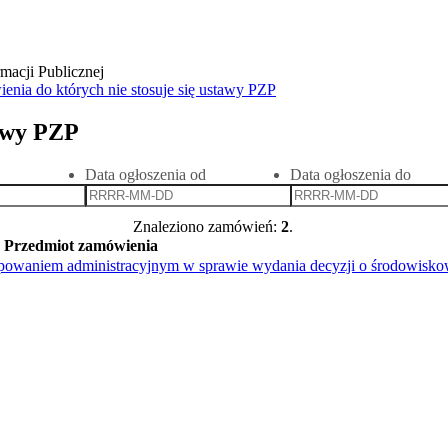
enia do których nie stosuje się ustawy PZP
tawy PZP
Data ogłoszenia od
Data ogłoszenia do
Znaleziono zamówień:
2
.
Przedmiot zamówienia
tępowaniem administracyjnym w sprawie wydania decyzji o środowis