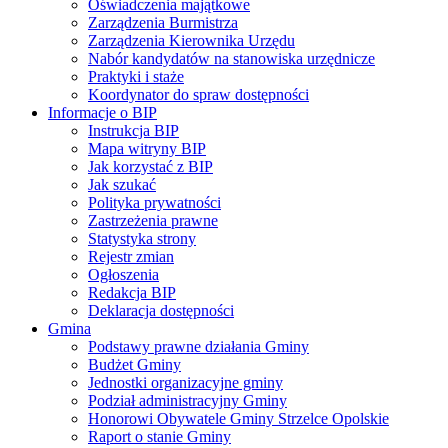
Oświadczenia majątkowe
Zarządzenia Burmistrza
Zarządzenia Kierownika Urzędu
Nabór kandydatów na stanowiska urzędnicze
Praktyki i staże
Koordynator do spraw dostępności
Informacje o BIP
Instrukcja BIP
Mapa witryny BIP
Jak korzystać z BIP
Jak szukać
Polityka prywatności
Zastrzeżenia prawne
Statystyka strony
Rejestr zmian
Ogłoszenia
Redakcja BIP
Deklaracja dostępności
Gmina
Podstawy prawne działania Gminy
Budżet Gminy
Jednostki organizacyjne gminy
Podział administracyjny Gminy
Honorowi Obywatele Gminy Strzelce Opolskie
Raport o stanie Gminy