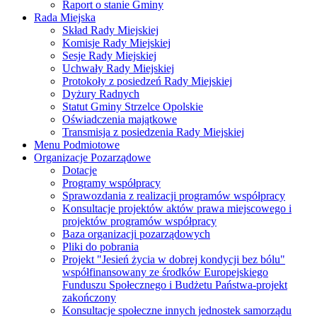
Raport o stanie Gminy
Rada Miejska
Skład Rady Miejskiej
Komisje Rady Miejskiej
Sesje Rady Miejskiej
Uchwały Rady Miejskiej
Protokoły z posiedzeń Rady Miejskiej
Dyżury Radnych
Statut Gminy Strzelce Opolskie
Oświadczenia majątkowe
Transmisja z posiedzenia Rady Miejskiej
Menu Podmiotowe
Organizacje Pozarządowe
Dotacje
Programy współpracy
Sprawozdania z realizacji programów współpracy
Konsultacje projektów aktów prawa miejscowego i
projektów programów współpracy
Baza organizacji pozarządowych
Pliki do pobrania
Projekt "Jesień życia w dobrej kondycji bez bólu"
współfinansowany ze środków Europejskiego
Funduszu Społecznego i Budżetu Państwa-projekt
zakończony
Konsultacje społeczne innych jednostek samorządu