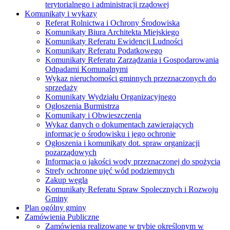
terytorialnego i administracji rządowej
Komunikaty i wykazy
Referat Rolnictwa i Ochrony Środowiska
Komunikaty Biura Architekta Miejskiego
Komunikaty Referatu Ewidencji Ludności
Komunikaty Referatu Podatkowego
Komunikaty Referatu Zarządzania i Gospodarowania
Odpadami Komunalnymi
Wykaz nieruchomości gminnych przeznaczonych do
sprzedaży
Komunikaty Wydziału Organizacyjnego
Ogłoszenia Burmistrza
Komunikaty i Obwieszczenia
Wykaz danych o dokumentach zawierających
informacje o środowisku i jego ochronie
Ogłoszenia i komunikaty dot. spraw organizacji
pozarządowych
Informacja o jakości wody przeznaczonej do spożycia
Strefy ochronne ujęć wód podziemnych
Zakup węgla
Komunikaty Referatu Spraw Spolecznych i Rozwoju
Gminy
Plan ogólny gminy
Zamówienia Publiczne
Zamówienia realizowane w trybie określonym w