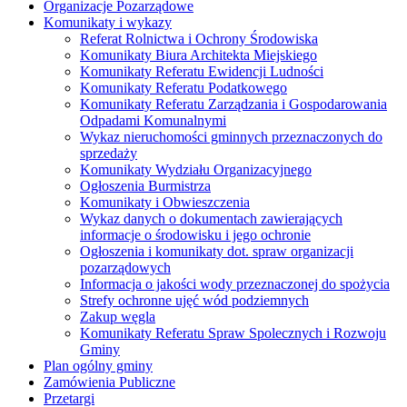
Organizacje Pozarządowe
Komunikaty i wykazy
Referat Rolnictwa i Ochrony Środowiska
Komunikaty Biura Architekta Miejskiego
Komunikaty Referatu Ewidencji Ludności
Komunikaty Referatu Podatkowego
Komunikaty Referatu Zarządzania i Gospodarowania
Odpadami Komunalnymi
Wykaz nieruchomości gminnych przeznaczonych do
sprzedaży
Komunikaty Wydziału Organizacyjnego
Ogłoszenia Burmistrza
Komunikaty i Obwieszczenia
Wykaz danych o dokumentach zawierających
informacje o środowisku i jego ochronie
Ogłoszenia i komunikaty dot. spraw organizacji
pozarządowych
Informacja o jakości wody przeznaczonej do spożycia
Strefy ochronne ujęć wód podziemnych
Zakup węgla
Komunikaty Referatu Spraw Spolecznych i Rozwoju
Gminy
Plan ogólny gminy
Zamówienia Publiczne
Przetargi