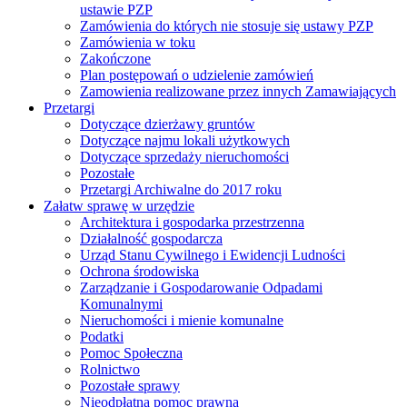
ustawie PZP
Zamówienia do których nie stosuje się ustawy PZP
Zamówienia w toku
Zakończone
Plan postępowań o udzielenie zamówień
Zamowienia realizowane przez innych Zamawiających
Przetargi
Dotyczące dzierżawy gruntów
Dotyczące najmu lokali użytkowych
Dotyczące sprzedaży nieruchomości
Pozostałe
Przetargi Archiwalne do 2017 roku
Załatw sprawę w urzędzie
Architektura i gospodarka przestrzenna
Działalność gospodarcza
Urząd Stanu Cywilnego i Ewidencji Ludności
Ochrona środowiska
Zarządzanie i Gospodarowanie Odpadami
Komunalnymi
Nieruchomości i mienie komunalne
Podatki
Pomoc Społeczna
Rolnictwo
Pozostałe sprawy
Nieodpłatna pomoc prawna