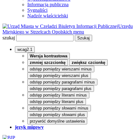
Informacja publiczna
Sygnaliści
Nadzór właścicielski
Biuletyn Informacji Publicznej
Urzędu
Miejskiego w Strzelcach Opolskich
menu
szukaj
wcag2.1
Wersja kontrastowa
zmniej szczcionkę
zwiększ czcionkę
odstęp pomiędzy wierszami minus
odstęp pomiędzy wierszami plus
odstęp pomiędzy paragrafami minus
odstęp pomiędzy paragrafami plus
odstęp pomiędzy literami minus
odstęp pomiędzy literami plus
odstęp pomiędzy słowami minus
odstęp pomiędzy słowami plus
przywróć domyślne ustawienia
język migowy