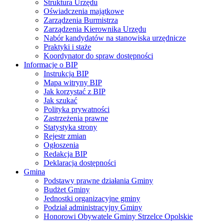
Struktura Urzędu
Oświadczenia majątkowe
Zarządzenia Burmistrza
Zarządzenia Kierownika Urzędu
Nabór kandydatów na stanowiska urzędnicze
Praktyki i staże
Koordynator do spraw dostępności
Informacje o BIP
Instrukcja BIP
Mapa witryny BIP
Jak korzystać z BIP
Jak szukać
Polityka prywatności
Zastrzeżenia prawne
Statystyka strony
Rejestr zmian
Ogłoszenia
Redakcja BIP
Deklaracja dostępności
Gmina
Podstawy prawne działania Gminy
Budżet Gminy
Jednostki organizacyjne gminy
Podział administracyjny Gminy
Honorowi Obywatele Gminy Strzelce Opolskie