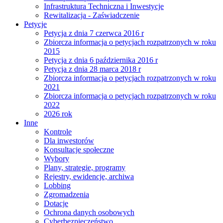
Infrastruktura Techniczna i Inwestycje
Rewitalizacja - Zaświadczenie
Petycje
Petycja z dnia 7 czerwca 2016 r
Zbiorcza informacja o petycjach rozpatrzonych w roku
2015
Petycja z dnia 6 października 2016 r
Petycja z dnia 28 marca 2018 r
Zbiorcza informacja o petycjach rozpatrzonych w roku
2021
Zbiorcza informacja o petycjach rozpatrzonych w roku
2022
2026 rok
Inne
Kontrole
Dla inwestorów
Konsultacje społeczne
Wybory
Plany, strategie, programy
Rejestry, ewidencje, archiwa
Lobbing
Zgromadzenia
Dotacje
Ochrona danych osobowych
Cyberbezpieczeństwo