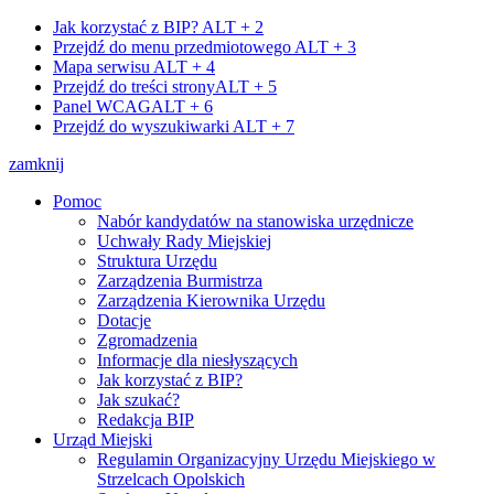
Jak korzystać z BIP?
ALT + 2
Przejdź do menu przedmiotowego
ALT + 3
Mapa serwisu
ALT + 4
Przejdź do treści strony
ALT + 5
Panel WCAG
ALT + 6
Przejdź do wyszukiwarki
ALT + 7
zamknij
Pomoc
Nabór kandydatów na stanowiska urzędnicze
Uchwały Rady Miejskiej
Struktura Urzędu
Zarządzenia Burmistrza
Zarządzenia Kierownika Urzędu
Dotacje
Zgromadzenia
Informacje dla niesłyszących
Jak korzystać z BIP?
Jak szukać?
Redakcja BIP
Urząd Miejski
Regulamin Organizacyjny Urzędu Miejskiego w
Strzelcach Opolskich