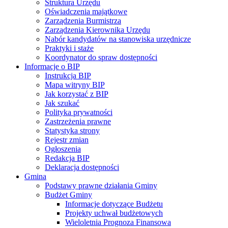
Struktura Urzędu
Oświadczenia majątkowe
Zarządzenia Burmistrza
Zarządzenia Kierownika Urzędu
Nabór kandydatów na stanowiska urzędnicze
Praktyki i staże
Koordynator do spraw dostępności
Informacje o BIP
Instrukcja BIP
Mapa witryny BIP
Jak korzystać z BIP
Jak szukać
Polityka prywatności
Zastrzeżenia prawne
Statystyka strony
Rejestr zmian
Ogłoszenia
Redakcja BIP
Deklaracja dostępności
Gmina
Podstawy prawne działania Gminy
Budżet Gminy
Informacje dotyczące Budżetu
Projekty uchwał budżetowych
Wieloletnia Prognoza Finansowa