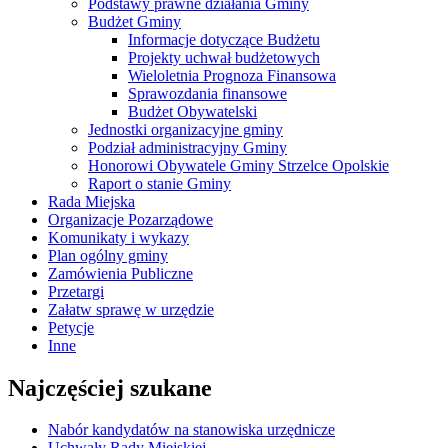
Podstawy prawne działania Gminy
Budżet Gminy
Informacje dotyczące Budżetu
Projekty uchwał budżetowych
Wieloletnia Prognoza Finansowa
Sprawozdania finansowe
Budżet Obywatelski
Jednostki organizacyjne gminy
Podział administracyjny Gminy
Honorowi Obywatele Gminy Strzelce Opolskie
Raport o stanie Gminy
Rada Miejska
Organizacje Pozarządowe
Komunikaty i wykazy
Plan ogólny gminy
Zamówienia Publiczne
Przetargi
Załatw sprawę w urzędzie
Petycje
Inne
Najczęściej szukane
Nabór kandydatów na stanowiska urzędnicze
Uchwały Rady Miejskiej