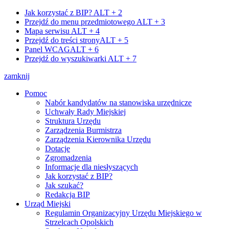
Jak korzystać z BIP?
ALT + 2
Przejdź do menu przedmiotowego
ALT + 3
Mapa serwisu
ALT + 4
Przejdź do treści strony
ALT + 5
Panel WCAG
ALT + 6
Przejdź do wyszukiwarki
ALT + 7
zamknij
Pomoc
Nabór kandydatów na stanowiska urzędnicze
Uchwały Rady Miejskiej
Struktura Urzędu
Zarządzenia Burmistrza
Zarządzenia Kierownika Urzędu
Dotacje
Zgromadzenia
Informacje dla niesłyszących
Jak korzystać z BIP?
Jak szukać?
Redakcja BIP
Urząd Miejski
Regulamin Organizacyjny Urzędu Miejskiego w
Strzelcach Opolskich