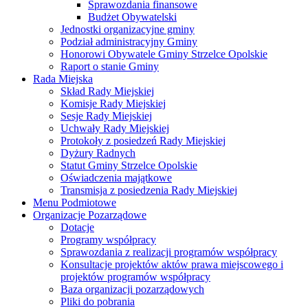
Sprawozdania finansowe
Budżet Obywatelski
Jednostki organizacyjne gminy
Podział administracyjny Gminy
Honorowi Obywatele Gminy Strzelce Opolskie
Raport o stanie Gminy
Rada Miejska
Skład Rady Miejskiej
Komisje Rady Miejskiej
Sesje Rady Miejskiej
Uchwały Rady Miejskiej
Protokoły z posiedzeń Rady Miejskiej
Dyżury Radnych
Statut Gminy Strzelce Opolskie
Oświadczenia majątkowe
Transmisja z posiedzenia Rady Miejskiej
Menu Podmiotowe
Organizacje Pozarządowe
Dotacje
Programy współpracy
Sprawozdania z realizacji programów współpracy
Konsultacje projektów aktów prawa miejscowego i
projektów programów współpracy
Baza organizacji pozarządowych
Pliki do pobrania