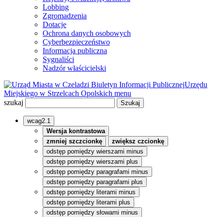
Lobbing
Zgromadzenia
Dotacje
Ochrona danych osobowych
Cyberbezpieczeństwo
Informacja publiczna
Sygnaliści
Nadzór właścicielski
Biuletyn Informacji Publicznej
Urzędu
Miejskiego w Strzelcach Opolskich
menu
szukaj
wcag2.1
Wersja kontrastowa
zmniej szczcionkę
zwiększ czcionkę
odstęp pomiędzy wierszami minus
odstęp pomiędzy wierszami plus
odstęp pomiędzy paragrafami minus
odstęp pomiędzy paragrafami plus
odstęp pomiędzy literami minus
odstęp pomiędzy literami plus
odstęp pomiędzy słowami minus