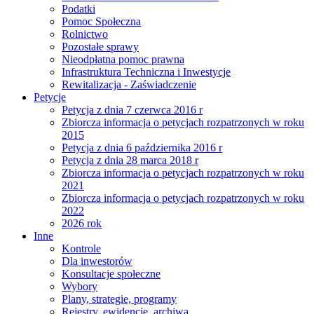
Podatki
Pomoc Społeczna
Rolnictwo
Pozostałe sprawy
Nieodpłatna pomoc prawna
Infrastruktura Techniczna i Inwestycje
Rewitalizacja - Zaświadczenie
Petycje
Petycja z dnia 7 czerwca 2016 r
Zbiorcza informacja o petycjach rozpatrzonych w roku
2015
Petycja z dnia 6 października 2016 r
Petycja z dnia 28 marca 2018 r
Zbiorcza informacja o petycjach rozpatrzonych w roku
2021
Zbiorcza informacja o petycjach rozpatrzonych w roku
2022
2026 rok
Inne
Kontrole
Dla inwestorów
Konsultacje społeczne
Wybory
Plany, strategie, programy
Rejestry, ewidencje, archiwa