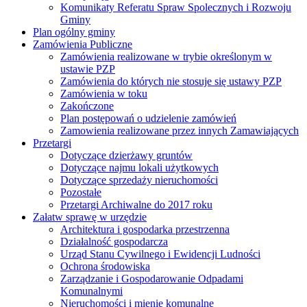
Komunikaty Referatu Spraw Spolecznych i Rozwoju
Gminy
Plan ogólny gminy
Zamówienia Publiczne
Zamówienia realizowane w trybie określonym w
ustawie PZP
Zamówienia do których nie stosuje się ustawy PZP
Zamówienia w toku
Zakończone
Plan postępowań o udzielenie zamówień
Zamowienia realizowane przez innych Zamawiających
Przetargi
Dotyczące dzierżawy gruntów
Dotyczące najmu lokali użytkowych
Dotyczące sprzedaży nieruchomości
Pozostałe
Przetargi Archiwalne do 2017 roku
Załatw sprawę w urzędzie
Architektura i gospodarka przestrzenna
Działalność gospodarcza
Urząd Stanu Cywilnego i Ewidencji Ludności
Ochrona środowiska
Zarządzanie i Gospodarowanie Odpadami
Komunalnymi
Nieruchomości i mienie komunalne