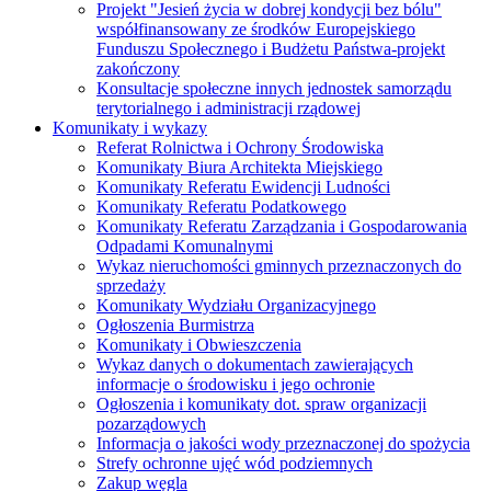
Projekt "Jesień życia w dobrej kondycji bez bólu"
współfinansowany ze środków Europejskiego
Funduszu Społecznego i Budżetu Państwa-projekt
zakończony
Konsultacje społeczne innych jednostek samorządu
terytorialnego i administracji rządowej
Komunikaty i wykazy
Referat Rolnictwa i Ochrony Środowiska
Komunikaty Biura Architekta Miejskiego
Komunikaty Referatu Ewidencji Ludności
Komunikaty Referatu Podatkowego
Komunikaty Referatu Zarządzania i Gospodarowania
Odpadami Komunalnymi
Wykaz nieruchomości gminnych przeznaczonych do
sprzedaży
Komunikaty Wydziału Organizacyjnego
Ogłoszenia Burmistrza
Komunikaty i Obwieszczenia
Wykaz danych o dokumentach zawierających
informacje o środowisku i jego ochronie
Ogłoszenia i komunikaty dot. spraw organizacji
pozarządowych
Informacja o jakości wody przeznaczonej do spożycia
Strefy ochronne ujęć wód podziemnych
Zakup węgla