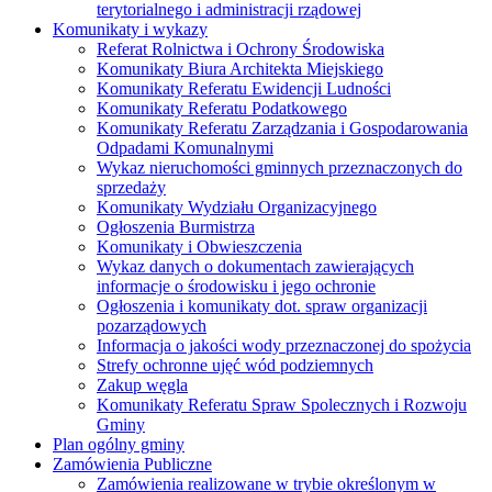
terytorialnego i administracji rządowej
Komunikaty i wykazy
Referat Rolnictwa i Ochrony Środowiska
Komunikaty Biura Architekta Miejskiego
Komunikaty Referatu Ewidencji Ludności
Komunikaty Referatu Podatkowego
Komunikaty Referatu Zarządzania i Gospodarowania
Odpadami Komunalnymi
Wykaz nieruchomości gminnych przeznaczonych do
sprzedaży
Komunikaty Wydziału Organizacyjnego
Ogłoszenia Burmistrza
Komunikaty i Obwieszczenia
Wykaz danych o dokumentach zawierających
informacje o środowisku i jego ochronie
Ogłoszenia i komunikaty dot. spraw organizacji
pozarządowych
Informacja o jakości wody przeznaczonej do spożycia
Strefy ochronne ujęć wód podziemnych
Zakup węgla
Komunikaty Referatu Spraw Spolecznych i Rozwoju
Gminy
Plan ogólny gminy
Zamówienia Publiczne
Zamówienia realizowane w trybie określonym w