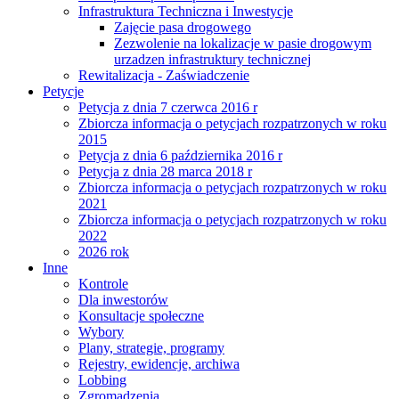
Infrastruktura Techniczna i Inwestycje
Zajęcie pasa drogowego
Zezwolenie na lokalizacje w pasie drogowym
urzadzen infrastruktury technicznej
Rewitalizacja - Zaświadczenie
Petycje
Petycja z dnia 7 czerwca 2016 r
Zbiorcza informacja o petycjach rozpatrzonych w roku
2015
Petycja z dnia 6 października 2016 r
Petycja z dnia 28 marca 2018 r
Zbiorcza informacja o petycjach rozpatrzonych w roku
2021
Zbiorcza informacja o petycjach rozpatrzonych w roku
2022
2026 rok
Inne
Kontrole
Dla inwestorów
Konsultacje społeczne
Wybory
Plany, strategie, programy
Rejestry, ewidencje, archiwa
Lobbing
Zgromadzenia