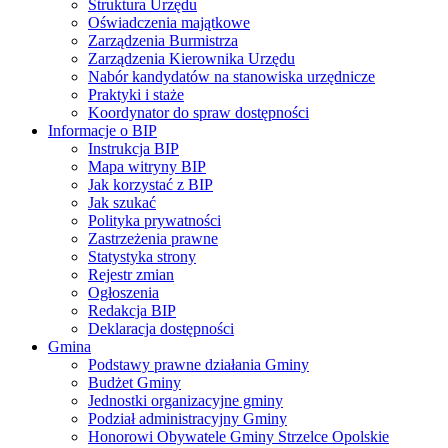
Struktura Urzędu
Oświadczenia majątkowe
Zarządzenia Burmistrza
Zarządzenia Kierownika Urzędu
Nabór kandydatów na stanowiska urzędnicze
Praktyki i staże
Koordynator do spraw dostępności
Informacje o BIP
Instrukcja BIP
Mapa witryny BIP
Jak korzystać z BIP
Jak szukać
Polityka prywatności
Zastrzeżenia prawne
Statystyka strony
Rejestr zmian
Ogłoszenia
Redakcja BIP
Deklaracja dostępności
Gmina
Podstawy prawne działania Gminy
Budżet Gminy
Jednostki organizacyjne gminy
Podział administracyjny Gminy
Honorowi Obywatele Gminy Strzelce Opolskie