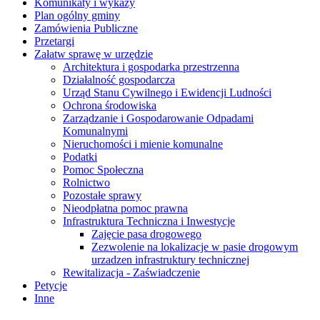
Komunikaty i wykazy
Plan ogólny gminy
Zamówienia Publiczne
Przetargi
Załatw sprawę w urzędzie
Architektura i gospodarka przestrzenna
Działalność gospodarcza
Urząd Stanu Cywilnego i Ewidencji Ludności
Ochrona środowiska
Zarządzanie i Gospodarowanie Odpadami
Komunalnymi
Nieruchomości i mienie komunalne
Podatki
Pomoc Społeczna
Rolnictwo
Pozostałe sprawy
Nieodpłatna pomoc prawna
Infrastruktura Techniczna i Inwestycje
Zajęcie pasa drogowego
Zezwolenie na lokalizacje w pasie drogowym
urzadzen infrastruktury technicznej
Rewitalizacja - Zaświadczenie
Petycje
Inne