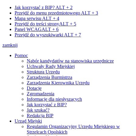
Jak korzystać z BIP?
ALT + 2
Przejdź do menu przedmiotowego
ALT + 3
Mapa serwisu
ALT + 4
Przejdź do treści strony
ALT + 5
Panel WCAG
ALT + 6
Przejdź do wyszukiwarki
ALT + 7
zamknij
Pomoc
Nabór kandydatów na stanowiska urzędnicze
Uchwały Rady Miejskiej
Struktura Urzędu
Zarządzenia Burmistrza
Zarządzenia Kierownika Urzędu
Dotacje
Zgromadzenia
Informacje dla niesłyszących
Jak korzystać z BIP?
Jak szukać?
Redakcja BIP
Urząd Miejski
Regulamin Organizacyjny Urzędu Miejskiego w
Strzelcach Opolskich