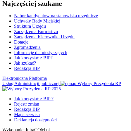
Najczęściej szukane
Nabór kandydatów na stanowiska urzędnicze
Uchwały Rady Miejskiej
Struktura Urzędu
Zarządzenia Burmistrza
Zarządzenia Kierownika Urzędu
Dotacje
Zgromadzenia
Informacje dla niesłyszących
Jak korzystać z BIP?
Jak szukać?
Redakcja BIP
Elektroniczna Platforma
Usług Administracji publicznej
Wybory Prezydenta RP
Jak korzystać z BIP ?
Rejestr zmian
Redakcja BIP
Mapa serwisu
Deklaracja dostępności
Wykonanie: IntraCOM.pl