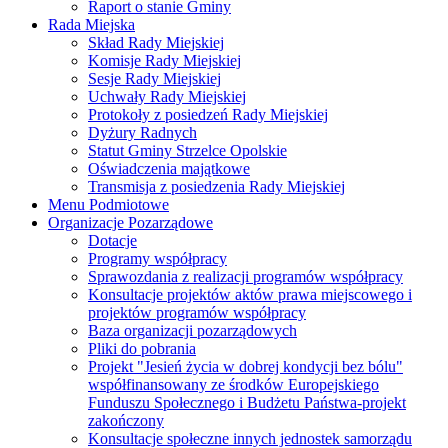
Raport o stanie Gminy
Rada Miejska
Skład Rady Miejskiej
Komisje Rady Miejskiej
Sesje Rady Miejskiej
Uchwały Rady Miejskiej
Protokoły z posiedzeń Rady Miejskiej
Dyżury Radnych
Statut Gminy Strzelce Opolskie
Oświadczenia majątkowe
Transmisja z posiedzenia Rady Miejskiej
Menu Podmiotowe
Organizacje Pozarządowe
Dotacje
Programy współpracy
Sprawozdania z realizacji programów współpracy
Konsultacje projektów aktów prawa miejscowego i
projektów programów współpracy
Baza organizacji pozarządowych
Pliki do pobrania
Projekt "Jesień życia w dobrej kondycji bez bólu"
współfinansowany ze środków Europejskiego
Funduszu Społecznego i Budżetu Państwa-projekt
zakończony
Konsultacje społeczne innych jednostek samorządu