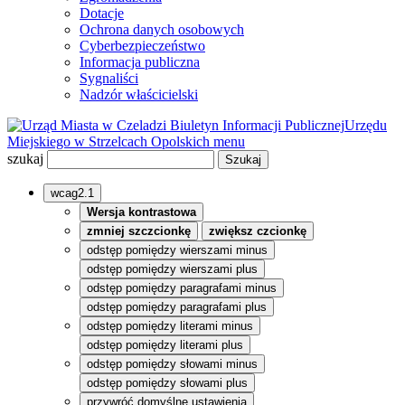
Dotacje
Ochrona danych osobowych
Cyberbezpieczeństwo
Informacja publiczna
Sygnaliści
Nadzór właścicielski
Biuletyn Informacji Publicznej
Urzędu
Miejskiego w Strzelcach Opolskich
menu
szukaj
wcag2.1
Wersja kontrastowa
zmniej szczcionkę
zwiększ czcionkę
odstęp pomiędzy wierszami minus
odstęp pomiędzy wierszami plus
odstęp pomiędzy paragrafami minus
odstęp pomiędzy paragrafami plus
odstęp pomiędzy literami minus
odstęp pomiędzy literami plus
odstęp pomiędzy słowami minus
odstęp pomiędzy słowami plus
przywróć domyślne ustawienia