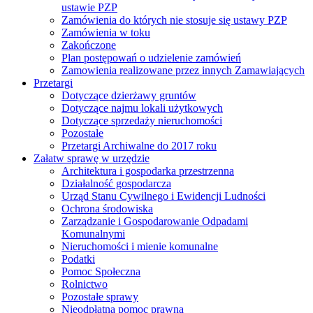
ustawie PZP
Zamówienia do których nie stosuje się ustawy PZP
Zamówienia w toku
Zakończone
Plan postępowań o udzielenie zamówień
Zamowienia realizowane przez innych Zamawiających
Przetargi
Dotyczące dzierżawy gruntów
Dotyczące najmu lokali użytkowych
Dotyczące sprzedaży nieruchomości
Pozostałe
Przetargi Archiwalne do 2017 roku
Załatw sprawę w urzędzie
Architektura i gospodarka przestrzenna
Działalność gospodarcza
Urząd Stanu Cywilnego i Ewidencji Ludności
Ochrona środowiska
Zarządzanie i Gospodarowanie Odpadami
Komunalnymi
Nieruchomości i mienie komunalne
Podatki
Pomoc Społeczna
Rolnictwo
Pozostałe sprawy
Nieodpłatna pomoc prawna