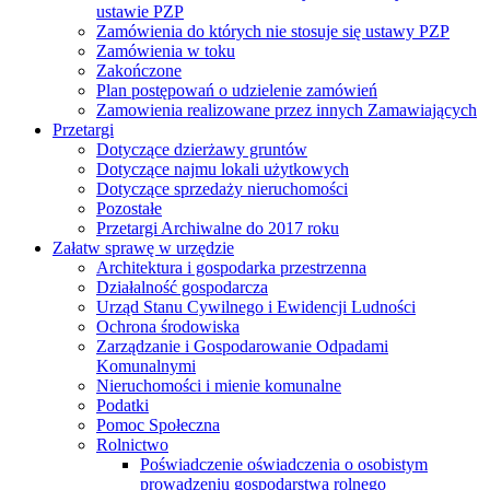
ustawie PZP
Zamówienia do których nie stosuje się ustawy PZP
Zamówienia w toku
Zakończone
Plan postępowań o udzielenie zamówień
Zamowienia realizowane przez innych Zamawiających
Przetargi
Dotyczące dzierżawy gruntów
Dotyczące najmu lokali użytkowych
Dotyczące sprzedaży nieruchomości
Pozostałe
Przetargi Archiwalne do 2017 roku
Załatw sprawę w urzędzie
Architektura i gospodarka przestrzenna
Działalność gospodarcza
Urząd Stanu Cywilnego i Ewidencji Ludności
Ochrona środowiska
Zarządzanie i Gospodarowanie Odpadami
Komunalnymi
Nieruchomości i mienie komunalne
Podatki
Pomoc Społeczna
Rolnictwo
Poświadczenie oświadczenia o osobistym
prowadzeniu gospodarstwa rolnego