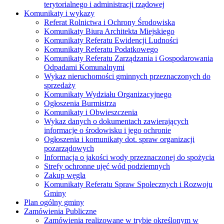
terytorialnego i administracji rządowej
Komunikaty i wykazy
Referat Rolnictwa i Ochrony Środowiska
Komunikaty Biura Architekta Miejskiego
Komunikaty Referatu Ewidencji Ludności
Komunikaty Referatu Podatkowego
Komunikaty Referatu Zarządzania i Gospodarowania
Odpadami Komunalnymi
Wykaz nieruchomości gminnych przeznaczonych do
sprzedaży
Komunikaty Wydziału Organizacyjnego
Ogłoszenia Burmistrza
Komunikaty i Obwieszczenia
Wykaz danych o dokumentach zawierających
informacje o środowisku i jego ochronie
Ogłoszenia i komunikaty dot. spraw organizacji
pozarządowych
Informacja o jakości wody przeznaczonej do spożycia
Strefy ochronne ujęć wód podziemnych
Zakup węgla
Komunikaty Referatu Spraw Spolecznych i Rozwoju
Gminy
Plan ogólny gminy
Zamówienia Publiczne
Zamówienia realizowane w trybie określonym w