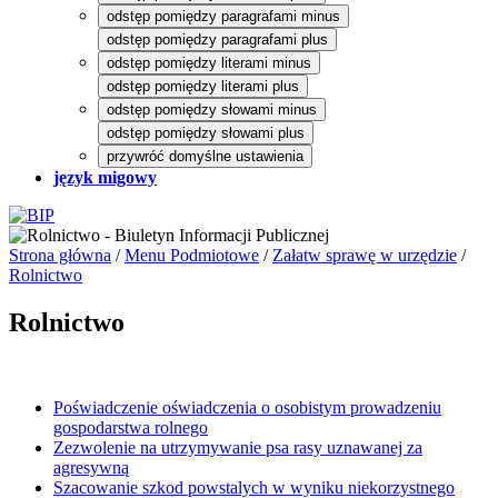
odstęp pomiędzy paragrafami minus
odstęp pomiędzy paragrafami plus
odstęp pomiędzy literami minus
odstęp pomiędzy literami plus
odstęp pomiędzy słowami minus
odstęp pomiędzy słowami plus
przywróć domyślne ustawienia
język migowy
Strona główna
/
Menu Podmiotowe
/
Załatw sprawę w urzędzie
/
Rolnictwo
Rolnictwo
Poświadczenie oświadczenia o osobistym prowadzeniu
gospodarstwa rolnego
Zezwolenie na utrzymywanie psa rasy uznawanej za
agresywną
Szacowanie szkod powstalych w wyniku niekorzystnego