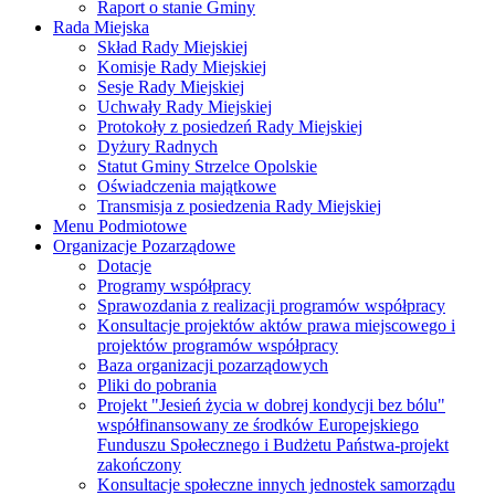
Raport o stanie Gminy
Rada Miejska
Skład Rady Miejskiej
Komisje Rady Miejskiej
Sesje Rady Miejskiej
Uchwały Rady Miejskiej
Protokoły z posiedzeń Rady Miejskiej
Dyżury Radnych
Statut Gminy Strzelce Opolskie
Oświadczenia majątkowe
Transmisja z posiedzenia Rady Miejskiej
Menu Podmiotowe
Organizacje Pozarządowe
Dotacje
Programy współpracy
Sprawozdania z realizacji programów współpracy
Konsultacje projektów aktów prawa miejscowego i
projektów programów współpracy
Baza organizacji pozarządowych
Pliki do pobrania
Projekt "Jesień życia w dobrej kondycji bez bólu"
współfinansowany ze środków Europejskiego
Funduszu Społecznego i Budżetu Państwa-projekt
zakończony
Konsultacje społeczne innych jednostek samorządu