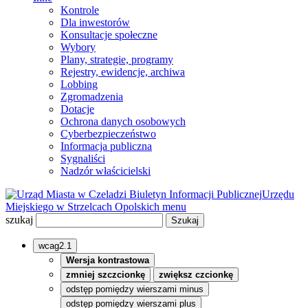
Kontrole
Dla inwestorów
Konsultacje społeczne
Wybory
Plany, strategie, programy
Rejestry, ewidencje, archiwa
Lobbing
Zgromadzenia
Dotacje
Ochrona danych osobowych
Cyberbezpieczeństwo
Informacja publiczna
Sygnaliści
Nadzór właścicielski
Biuletyn Informacji Publicznej
Urzędu
Miejskiego w Strzelcach Opolskich
menu
szukaj
wcag2.1
Wersja kontrastowa
zmniej szczcionkę
zwiększ czcionkę
odstęp pomiędzy wierszami minus
odstęp pomiędzy wierszami plus