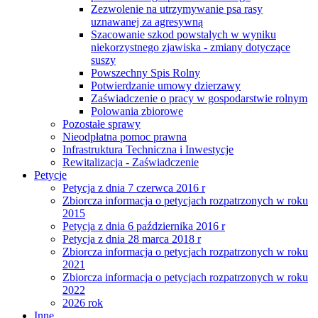
Zezwolenie na utrzymywanie psa rasy
uznawanej za agresywną
Szacowanie szkod powstalych w wyniku
niekorzystnego zjawiska - zmiany dotyczące
suszy
Powszechny Spis Rolny
Potwierdzanie umowy dzierzawy
Zaświadczenie o pracy w gospodarstwie rolnym
Polowania zbiorowe
Pozostałe sprawy
Nieodpłatna pomoc prawna
Infrastruktura Techniczna i Inwestycje
Rewitalizacja - Zaświadczenie
Petycje
Petycja z dnia 7 czerwca 2016 r
Zbiorcza informacja o petycjach rozpatrzonych w roku
2015
Petycja z dnia 6 października 2016 r
Petycja z dnia 28 marca 2018 r
Zbiorcza informacja o petycjach rozpatrzonych w roku
2021
Zbiorcza informacja o petycjach rozpatrzonych w roku
2022
2026 rok
Inne