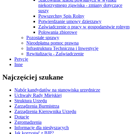
niekorzystnego zjawiska - zmiany dotyczące
suszy
Powszechny Spis Rolny
Potwierdzanie umowy dzierzawy
Zaświadczenie o pracy w gospodarstwie rolnym
Polowania zbiorowe
Pozostałe sprawy
Nieodpłatna pomoc prawna
Infrastruktura Techniczna i Inwestycje
Rewitalizacja - Zaświadczenie
Petycje
Inne
Najczęściej szukane
Nabór kandydatów na stanowiska urzędnicze
Uchwały Rady Miejskiej
Struktura Urzędu
Zarządzenia Burmistrza
Zarządzenia Kierownika Urzędu
Dotacje
Zgromadzenia
Informacje dla niesłyszących
Jak korzystać z BIP?