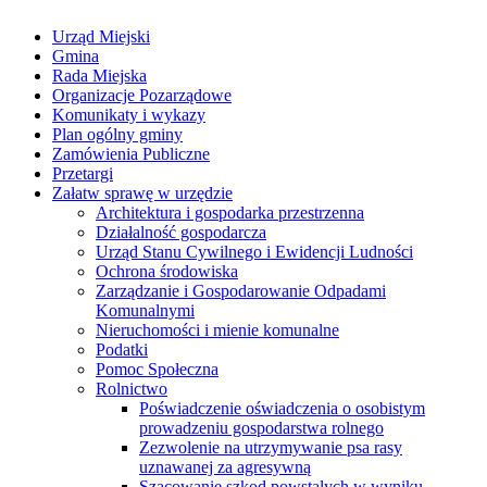
Urząd Miejski
Gmina
Rada Miejska
Organizacje Pozarządowe
Komunikaty i wykazy
Plan ogólny gminy
Zamówienia Publiczne
Przetargi
Załatw sprawę w urzędzie
Architektura i gospodarka przestrzenna
Działalność gospodarcza
Urząd Stanu Cywilnego i Ewidencji Ludności
Ochrona środowiska
Zarządzanie i Gospodarowanie Odpadami
Komunalnymi
Nieruchomości i mienie komunalne
Podatki
Pomoc Społeczna
Rolnictwo
Poświadczenie oświadczenia o osobistym
prowadzeniu gospodarstwa rolnego
Zezwolenie na utrzymywanie psa rasy
uznawanej za agresywną
Szacowanie szkod powstalych w wyniku