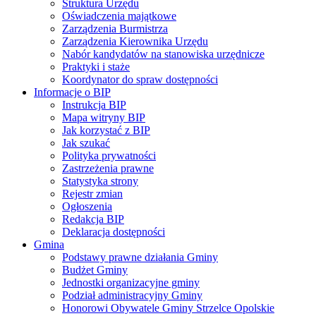
Struktura Urzędu
Oświadczenia majątkowe
Zarządzenia Burmistrza
Zarządzenia Kierownika Urzędu
Nabór kandydatów na stanowiska urzędnicze
Praktyki i staże
Koordynator do spraw dostępności
Informacje o BIP
Instrukcja BIP
Mapa witryny BIP
Jak korzystać z BIP
Jak szukać
Polityka prywatności
Zastrzeżenia prawne
Statystyka strony
Rejestr zmian
Ogłoszenia
Redakcja BIP
Deklaracja dostępności
Gmina
Podstawy prawne działania Gminy
Budżet Gminy
Jednostki organizacyjne gminy
Podział administracyjny Gminy
Honorowi Obywatele Gminy Strzelce Opolskie