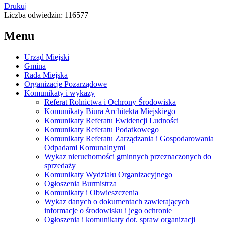
Drukuj
Liczba odwiedzin: 116577
Menu
Urząd Miejski
Gmina
Rada Miejska
Organizacje Pozarządowe
Komunikaty i wykazy
Referat Rolnictwa i Ochrony Środowiska
Komunikaty Biura Architekta Miejskiego
Komunikaty Referatu Ewidencji Ludności
Komunikaty Referatu Podatkowego
Komunikaty Referatu Zarządzania i Gospodarowania
Odpadami Komunalnymi
Wykaz nieruchomości gminnych przeznaczonych do
sprzedaży
Komunikaty Wydziału Organizacyjnego
Ogłoszenia Burmistrza
Komunikaty i Obwieszczenia
Wykaz danych o dokumentach zawierających
informacje o środowisku i jego ochronie
Ogłoszenia i komunikaty dot. spraw organizacji