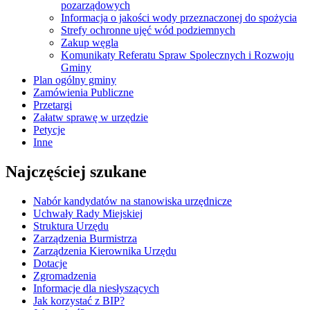
pozarządowych
Informacja o jakości wody przeznaczonej do spożycia
Strefy ochronne ujęć wód podziemnych
Zakup węgla
Komunikaty Referatu Spraw Spolecznych i Rozwoju
Gminy
Plan ogólny gminy
Zamówienia Publiczne
Przetargi
Załatw sprawę w urzędzie
Petycje
Inne
Najczęściej szukane
Nabór kandydatów na stanowiska urzędnicze
Uchwały Rady Miejskiej
Struktura Urzędu
Zarządzenia Burmistrza
Zarządzenia Kierownika Urzędu
Dotacje
Zgromadzenia
Informacje dla niesłyszących
Jak korzystać z BIP?