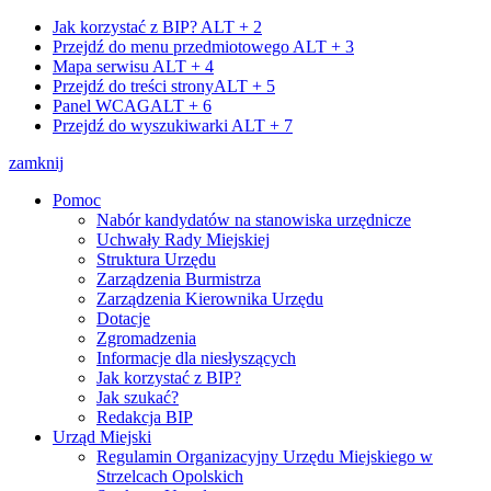
Jak korzystać z BIP?
ALT + 2
Przejdź do menu przedmiotowego
ALT + 3
Mapa serwisu
ALT + 4
Przejdź do treści strony
ALT + 5
Panel WCAG
ALT + 6
Przejdź do wyszukiwarki
ALT + 7
zamknij
Pomoc
Nabór kandydatów na stanowiska urzędnicze
Uchwały Rady Miejskiej
Struktura Urzędu
Zarządzenia Burmistrza
Zarządzenia Kierownika Urzędu
Dotacje
Zgromadzenia
Informacje dla niesłyszących
Jak korzystać z BIP?
Jak szukać?
Redakcja BIP
Urząd Miejski
Regulamin Organizacyjny Urzędu Miejskiego w
Strzelcach Opolskich