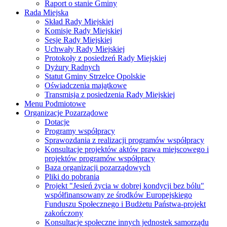
Raport o stanie Gminy
Rada Miejska
Skład Rady Miejskiej
Komisje Rady Miejskiej
Sesje Rady Miejskiej
Uchwały Rady Miejskiej
Protokoły z posiedzeń Rady Miejskiej
Dyżury Radnych
Statut Gminy Strzelce Opolskie
Oświadczenia majątkowe
Transmisja z posiedzenia Rady Miejskiej
Menu Podmiotowe
Organizacje Pozarządowe
Dotacje
Programy współpracy
Sprawozdania z realizacji programów współpracy
Konsultacje projektów aktów prawa miejscowego i
projektów programów współpracy
Baza organizacji pozarządowych
Pliki do pobrania
Projekt "Jesień życia w dobrej kondycji bez bólu"
współfinansowany ze środków Europejskiego
Funduszu Społecznego i Budżetu Państwa-projekt
zakończony
Konsultacje społeczne innych jednostek samorządu