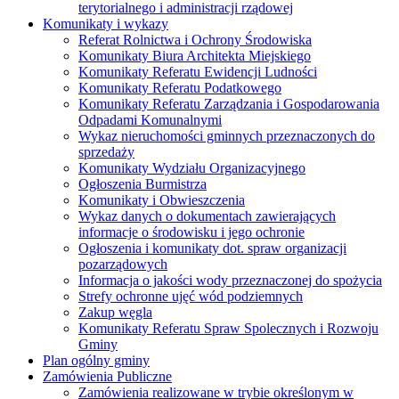
terytorialnego i administracji rządowej
Komunikaty i wykazy
Referat Rolnictwa i Ochrony Środowiska
Komunikaty Biura Architekta Miejskiego
Komunikaty Referatu Ewidencji Ludności
Komunikaty Referatu Podatkowego
Komunikaty Referatu Zarządzania i Gospodarowania
Odpadami Komunalnymi
Wykaz nieruchomości gminnych przeznaczonych do
sprzedaży
Komunikaty Wydziału Organizacyjnego
Ogłoszenia Burmistrza
Komunikaty i Obwieszczenia
Wykaz danych o dokumentach zawierających
informacje o środowisku i jego ochronie
Ogłoszenia i komunikaty dot. spraw organizacji
pozarządowych
Informacja o jakości wody przeznaczonej do spożycia
Strefy ochronne ujęć wód podziemnych
Zakup węgla
Komunikaty Referatu Spraw Spolecznych i Rozwoju
Gminy
Plan ogólny gminy
Zamówienia Publiczne
Zamówienia realizowane w trybie określonym w