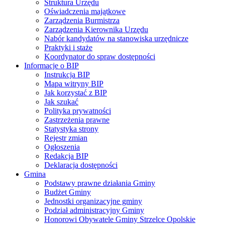
Struktura Urzędu
Oświadczenia majątkowe
Zarządzenia Burmistrza
Zarządzenia Kierownika Urzędu
Nabór kandydatów na stanowiska urzędnicze
Praktyki i staże
Koordynator do spraw dostępności
Informacje o BIP
Instrukcja BIP
Mapa witryny BIP
Jak korzystać z BIP
Jak szukać
Polityka prywatności
Zastrzeżenia prawne
Statystyka strony
Rejestr zmian
Ogłoszenia
Redakcja BIP
Deklaracja dostępności
Gmina
Podstawy prawne działania Gminy
Budżet Gminy
Jednostki organizacyjne gminy
Podział administracyjny Gminy
Honorowi Obywatele Gminy Strzelce Opolskie