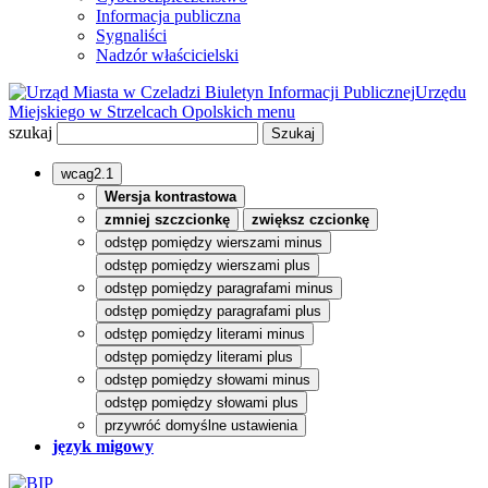
Informacja publiczna
Sygnaliści
Nadzór właścicielski
Biuletyn Informacji Publicznej
Urzędu
Miejskiego w Strzelcach Opolskich
menu
szukaj
wcag2.1
Wersja kontrastowa
zmniej szczcionkę
zwiększ czcionkę
odstęp pomiędzy wierszami minus
odstęp pomiędzy wierszami plus
odstęp pomiędzy paragrafami minus
odstęp pomiędzy paragrafami plus
odstęp pomiędzy literami minus
odstęp pomiędzy literami plus
odstęp pomiędzy słowami minus
odstęp pomiędzy słowami plus
przywróć domyślne ustawienia
język migowy