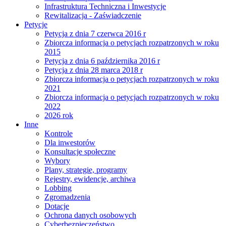
Infrastruktura Techniczna i Inwestycje
Rewitalizacja - Zaświadczenie
Petycje
Petycja z dnia 7 czerwca 2016 r
Zbiorcza informacja o petycjach rozpatrzonych w roku
2015
Petycja z dnia 6 października 2016 r
Petycja z dnia 28 marca 2018 r
Zbiorcza informacja o petycjach rozpatrzonych w roku
2021
Zbiorcza informacja o petycjach rozpatrzonych w roku
2022
2026 rok
Inne
Kontrole
Dla inwestorów
Konsultacje społeczne
Wybory
Plany, strategie, programy
Rejestry, ewidencje, archiwa
Lobbing
Zgromadzenia
Dotacje
Ochrona danych osobowych
Cyberbezpieczeństwo