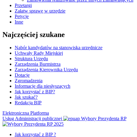
Przetargi
Załatw sprawę w urzędzie
Petycje
Inne
Najczęściej szukane
Nabór kandydatów na stanowiska urzędnicze
Uchwały Rady Miejskiej
Struktura Urzędu
Zarządzenia Burmistrza
Zarządzenia Kierownika Urzędu
Dotacje
Zgromadzenia
Informacje dla niesłyszących
Jak korzystać z BIP?
Jak szukać?
Redakcja BIP
Elektroniczna Platforma
Usług Administracji publicznej
Wybory Prezydenta RP
Jak korzystać z BIP ?