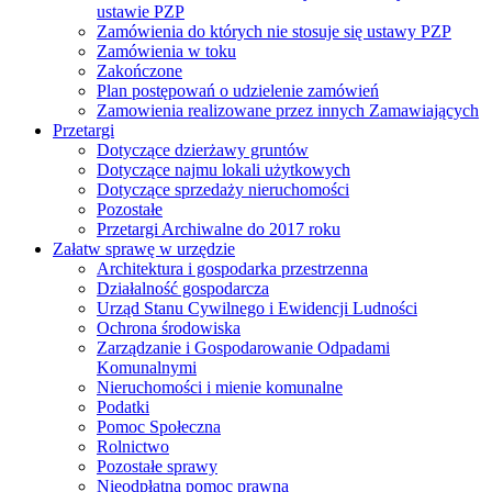
ustawie PZP
Zamówienia do których nie stosuje się ustawy PZP
Zamówienia w toku
Zakończone
Plan postępowań o udzielenie zamówień
Zamowienia realizowane przez innych Zamawiających
Przetargi
Dotyczące dzierżawy gruntów
Dotyczące najmu lokali użytkowych
Dotyczące sprzedaży nieruchomości
Pozostałe
Przetargi Archiwalne do 2017 roku
Załatw sprawę w urzędzie
Architektura i gospodarka przestrzenna
Działalność gospodarcza
Urząd Stanu Cywilnego i Ewidencji Ludności
Ochrona środowiska
Zarządzanie i Gospodarowanie Odpadami
Komunalnymi
Nieruchomości i mienie komunalne
Podatki
Pomoc Społeczna
Rolnictwo
Pozostałe sprawy
Nieodpłatna pomoc prawna