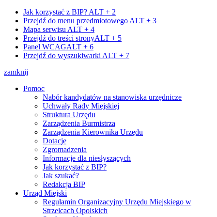
Jak korzystać z BIP?
ALT + 2
Przejdź do menu przedmiotowego
ALT + 3
Mapa serwisu
ALT + 4
Przejdź do treści strony
ALT + 5
Panel WCAG
ALT + 6
Przejdź do wyszukiwarki
ALT + 7
zamknij
Pomoc
Nabór kandydatów na stanowiska urzędnicze
Uchwały Rady Miejskiej
Struktura Urzędu
Zarządzenia Burmistrza
Zarządzenia Kierownika Urzędu
Dotacje
Zgromadzenia
Informacje dla niesłyszących
Jak korzystać z BIP?
Jak szukać?
Redakcja BIP
Urząd Miejski
Regulamin Organizacyjny Urzędu Miejskiego w
Strzelcach Opolskich