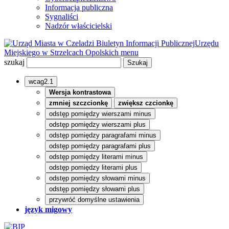
Informacja publiczna
Sygnaliści
Nadzór właścicielski
Biuletyn Informacji Publicznej
Urzędu
Miejskiego w Strzelcach Opolskich
menu
szukaj
wcag2.1
Wersja kontrastowa
zmniej szczcionkę
zwiększ czcionkę
odstęp pomiędzy wierszami minus
odstęp pomiędzy wierszami plus
odstęp pomiędzy paragrafami minus
odstęp pomiędzy paragrafami plus
odstęp pomiędzy literami minus
odstęp pomiędzy literami plus
odstęp pomiędzy słowami minus
odstęp pomiędzy słowami plus
przywróć domyślne ustawienia
język migowy