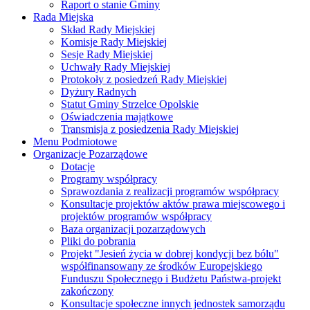
Raport o stanie Gminy
Rada Miejska
Skład Rady Miejskiej
Komisje Rady Miejskiej
Sesje Rady Miejskiej
Uchwały Rady Miejskiej
Protokoły z posiedzeń Rady Miejskiej
Dyżury Radnych
Statut Gminy Strzelce Opolskie
Oświadczenia majątkowe
Transmisja z posiedzenia Rady Miejskiej
Menu Podmiotowe
Organizacje Pozarządowe
Dotacje
Programy współpracy
Sprawozdania z realizacji programów współpracy
Konsultacje projektów aktów prawa miejscowego i
projektów programów współpracy
Baza organizacji pozarządowych
Pliki do pobrania
Projekt "Jesień życia w dobrej kondycji bez bólu"
współfinansowany ze środków Europejskiego
Funduszu Społecznego i Budżetu Państwa-projekt
zakończony
Konsultacje społeczne innych jednostek samorządu