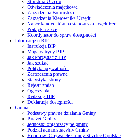
Struktura Urzędu
Oświadczenia majątkowe
Zarządzenia Burmistrza
Zarządzenia Kierownika Urzędu
Nabór kandydatów na stanowiska urzędnicze
Praktyki i staże
Koordynator do spraw dostępności
Informacje o BIP
Instrukcja BIP
Mapa witryny BIP
Jak korzystać z BIP
Jak szukać
Polityka prywatności
Zastrzeżenia prawne
Statystyka strony
Rejestr zmian
Ogłoszenia
Redakcja BIP
Deklaracja dostępności
Gmina
Podstawy prawne działania Gminy
Budżet Gminy
Jednostki organizacyjne gminy
Podział administracyjny Gminy
Honorowi Obywatele Gminy Strzelce Opolskie