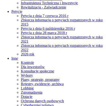
Infrastruktura Techniczna i Inwestycje
Rewitalizacja - Zaświadczenie
Petycje
Petycja z dnia 7 czerwca 2016 r
Zbiorcza informacja o petycjach rozpatrzonych w roku
2015
Petycja z dnia 6 października 2016 r
Petycja z dnia 28 marca 2018 r
Zbiorcza informacja o petycjach rozpatrzonych w roku
2021
Zbiorcza informacja o petycjach rozpatrzonych w roku
2022
2026 rok
Inne
Kontrole
Dla inwestorów
Konsultacje społeczne
Wybory
Plany, strategie, programy
Rejestry, ewidencje, archiwa
Lobbing
Zgromadzenia
Dotacje
Ochrona danych osobowych
Cyberbezpieczeństwo