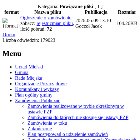
Kategoria:
Powiązane pliki
[ 1 ]
format
Nazwa pliku
Publikacja
Rozmiar
Ogłoszenie o zamówieniu
2026-06-09 13:10
zobacz:
rejestr zmian pliku
,
104.26KB
Goczoł Jacek
ilość pobrań:
72
Drukuj
Liczba odwiedzin: 179023
Menu
Urząd Miejski
Gmina
Rada Miejska
Organizacje Pozarządowe
Komunikaty i wykazy
Plan ogólny gminy
Zamówienia Publiczne
Zamówienia realizowane w trybie określonym w
ustawie PZP
Zamówienia do których nie stosuje się ustawy PZP
Zamówienia w toku
Zakończone
Plan postępowań o udzielenie zamówień
Zamowienia realizowane przez innych Zamawiających