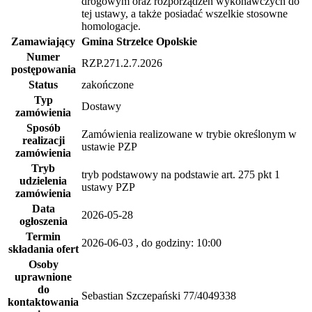
drogowym oraz rozporządzeń wykonawczych do
tej ustawy, a także posiadać wszelkie stosowne
homologacje.
Zamawiający
Gmina Strzelce Opolskie
Numer
RZP.271.2.7.2026
postępowania
Status
zakończone
Typ
Dostawy
zamówienia
Sposób
Zamówienia realizowane w trybie określonym w
realizacji
ustawie PZP
zamówienia
Tryb
tryb podstawowy na podstawie art. 275 pkt 1
udzielenia
ustawy PZP
zamówienia
Data
2026-05-28
ogłoszenia
Termin
2026-06-03
, do godziny: 10:00
składania ofert
Osoby
uprawnione
do
Sebastian Szczepański 77/4049338
kontaktowania