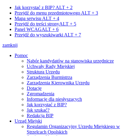
Jak korzystać z BIP?
ALT + 2
Przejdź do menu przedmiotowego
ALT + 3
Mapa serwisu
ALT + 4
Przejdź do treści strony
ALT + 5
Panel WCAG
ALT + 6
Przejdź do wyszukiwarki
ALT + 7
zamknij
Pomoc
Nabór kandydatów na stanowiska urzędnicze
Uchwały Rady Miejskiej
Struktura Urzędu
Zarządzenia Burmistrza
Zarządzenia Kierownika Urzędu
Dotacje
Zgromadzenia
Informacje dla niesłyszących
Jak korzystać z BIP?
Jak szukać?
Redakcja BIP
Urząd Miejski
Regulamin Organizacyjny Urzędu Miejskiego w
Strzelcach Opolskich