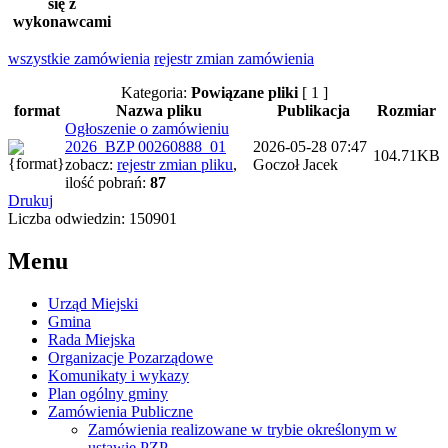
się z
wykonawcami
wszystkie
zamówienia
rejestr zmian zamówienia
Kategoria:
Powiązane pliki
[ 1 ]
format
Nazwa pliku
Publikacja
Rozmiar
Ogłoszenie o zamówieniu
2026_BZP 00260888_01
2026-05-28 07:47
104.71KB
zobacz:
rejestr zmian pliku
,
Goczoł Jacek
ilość pobrań:
87
Drukuj
Liczba odwiedzin: 150901
Menu
Urząd Miejski
Gmina
Rada Miejska
Organizacje Pozarządowe
Komunikaty i wykazy
Plan ogólny gminy
Zamówienia Publiczne
Zamówienia realizowane w trybie określonym w
ustawie PZP