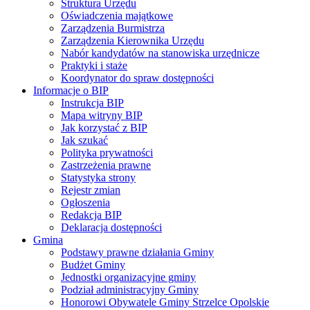
Struktura Urzędu
Oświadczenia majątkowe
Zarządzenia Burmistrza
Zarządzenia Kierownika Urzędu
Nabór kandydatów na stanowiska urzędnicze
Praktyki i staże
Koordynator do spraw dostępności
Informacje o BIP
Instrukcja BIP
Mapa witryny BIP
Jak korzystać z BIP
Jak szukać
Polityka prywatności
Zastrzeżenia prawne
Statystyka strony
Rejestr zmian
Ogłoszenia
Redakcja BIP
Deklaracja dostępności
Gmina
Podstawy prawne działania Gminy
Budżet Gminy
Jednostki organizacyjne gminy
Podział administracyjny Gminy
Honorowi Obywatele Gminy Strzelce Opolskie