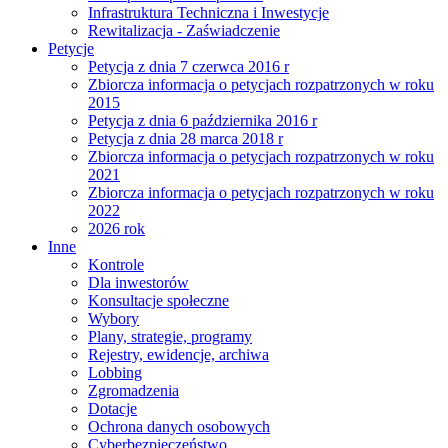
Infrastruktura Techniczna i Inwestycje
Rewitalizacja - Zaświadczenie
Petycje
Petycja z dnia 7 czerwca 2016 r
Zbiorcza informacja o petycjach rozpatrzonych w roku
2015
Petycja z dnia 6 października 2016 r
Petycja z dnia 28 marca 2018 r
Zbiorcza informacja o petycjach rozpatrzonych w roku
2021
Zbiorcza informacja o petycjach rozpatrzonych w roku
2022
2026 rok
Inne
Kontrole
Dla inwestorów
Konsultacje społeczne
Wybory
Plany, strategie, programy
Rejestry, ewidencje, archiwa
Lobbing
Zgromadzenia
Dotacje
Ochrona danych osobowych
Cyberbezpieczeństwo