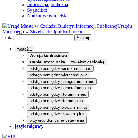
Informacja publiczna
Sygnaliści
Nadzór właścicielski
Biuletyn Informacji Publicznej
Urzędu
Miejskiego w Strzelcach Opolskich
menu
szukaj
wcag2.1
Wersja kontrastowa
zmniej szczcionkę
zwiększ czcionkę
odstęp pomiędzy wierszami minus
odstęp pomiędzy wierszami plus
odstęp pomiędzy paragrafami minus
odstęp pomiędzy paragrafami plus
odstęp pomiędzy literami minus
odstęp pomiędzy literami plus
odstęp pomiędzy słowami minus
odstęp pomiędzy słowami plus
przywróć domyślne ustawienia
język migowy