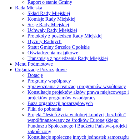
Raport o stanie Gminy
Rada Miejska
Skład Rady Miejskiej
Komisje Rady Miejskiej
Sesje Rady Miejskiej
Uchwały Rady Miejskiej
Protokoły z posiedzeń Rady Miejskiej
Dyżury Radnych
Statut Gminy Strzelce Opolskie
Oświadczenia majątkowe
Transmisja z posiedzenia Rady Miejskiej
Menu Podmiotowe
Organizacje Pozarządowe
Dotacje
Programy współpracy
Sprawozdania z realizacji programów współpracy
Konsultacje projektów aktów prawa miejscowego i
projektów programów współpracy
Baza organizacji pozarządowych
Pliki do pobrania
Projekt "Jesień życia w dobrej kondycji bez bólu"
współfinansowany ze środków Europejskiego
Funduszu Społecznego i Budżetu Państwa-projekt
zakończony
Konsultacje społeczne innych jednostek samorządu