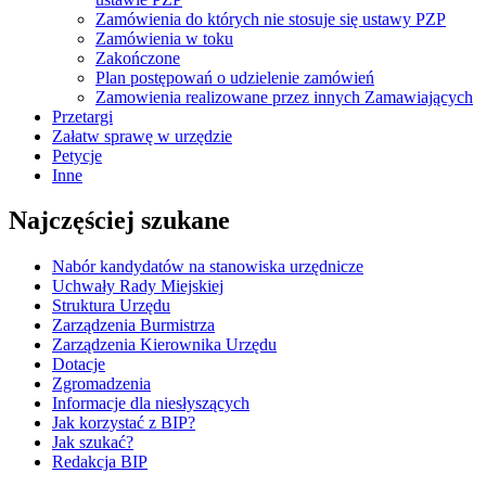
Zamówienia do których nie stosuje się ustawy PZP
Zamówienia w toku
Zakończone
Plan postępowań o udzielenie zamówień
Zamowienia realizowane przez innych Zamawiających
Przetargi
Załatw sprawę w urzędzie
Petycje
Inne
Najczęściej szukane
Nabór kandydatów na stanowiska urzędnicze
Uchwały Rady Miejskiej
Struktura Urzędu
Zarządzenia Burmistrza
Zarządzenia Kierownika Urzędu
Dotacje
Zgromadzenia
Informacje dla niesłyszących
Jak korzystać z BIP?
Jak szukać?
Redakcja BIP