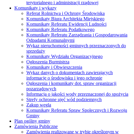
terytorialnego i administracji rządowej
Komunikaty i wykazy
Referat Rolnictwa i Ochrony Środowiska
Komunikaty Biura Architekta Miejskiego
Komunikaty Referatu Ewidencji Ludności
Komunikaty Referatu Podatkowego
Komunikaty Referatu Zarządzania i Gospodarowania
Odpadami Komunalnymi
Wykaz nieruchomości gminnych przeznaczonych do
sprzedaży
Komunikaty Wydziału Organizacyjnego
Ogłoszenia Burmistrza
Komunikaty i Obwieszczenia
Wykaz danych o dokumentach zawierających
informacje o środowisku i jego ochronie
Ogłoszenia i komunikaty dot. spraw organizacji
pozarządowych
Informacja o jakości wody przeznaczonej do spożycia
Strefy ochronne ujęć wód podziemnych
Zakup węgla
Komunikaty Referatu Spraw Spolecznych i Rozwoju
Gminy
Plan ogólny gminy
Zamówienia Publiczne
Zamówienia realizowane w trybie określonym w