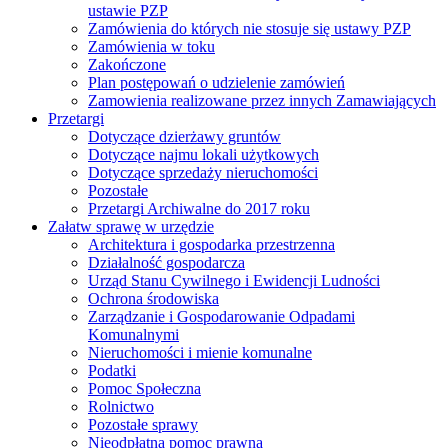
ustawie PZP
Zamówienia do których nie stosuje się ustawy PZP
Zamówienia w toku
Zakończone
Plan postępowań o udzielenie zamówień
Zamowienia realizowane przez innych Zamawiających
Przetargi
Dotyczące dzierżawy gruntów
Dotyczące najmu lokali użytkowych
Dotyczące sprzedaży nieruchomości
Pozostałe
Przetargi Archiwalne do 2017 roku
Załatw sprawę w urzędzie
Architektura i gospodarka przestrzenna
Działalność gospodarcza
Urząd Stanu Cywilnego i Ewidencji Ludności
Ochrona środowiska
Zarządzanie i Gospodarowanie Odpadami
Komunalnymi
Nieruchomości i mienie komunalne
Podatki
Pomoc Społeczna
Rolnictwo
Pozostałe sprawy
Nieodpłatna pomoc prawna