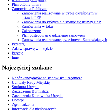
Plan ogólny gminy
Zamówienia Publiczne
Zamówienia realizowane w trybie określonym w
ustawie PZP
Zamówienia do których nie stosuje się ustawy PZP
Zamówienia w toku
Zakończone
Plan postępowań o udzielenie zamówień
Zamowienia realizowane przez innych Zamawiających
Przetargi
Załatw sprawę w urzędzie
Petycje
Inne
Najczęściej szukane
Nabór kandydatów na stanowiska urzędnicze
Uchwały Rady Miejskiej
Struktura Urzędu
Zarządzenia Burmistrza
Zarządzenia Kierownika Urzędu
Dotacje
Zgromadzenia
Informacje dla niesłyszących