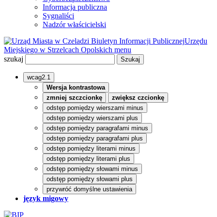
Informacja publiczna
Sygnaliści
Nadzór właścicielski
Biuletyn Informacji Publicznej
Urzędu
Miejskiego w Strzelcach Opolskich
menu
szukaj
wcag2.1
Wersja kontrastowa
zmniej szczcionkę
zwiększ czcionkę
odstęp pomiędzy wierszami minus
odstęp pomiędzy wierszami plus
odstęp pomiędzy paragrafami minus
odstęp pomiędzy paragrafami plus
odstęp pomiędzy literami minus
odstęp pomiędzy literami plus
odstęp pomiędzy słowami minus
odstęp pomiędzy słowami plus
przywróć domyślne ustawienia
język migowy