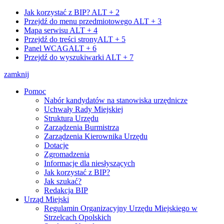
Jak korzystać z BIP?
ALT + 2
Przejdź do menu przedmiotowego
ALT + 3
Mapa serwisu
ALT + 4
Przejdź do treści strony
ALT + 5
Panel WCAG
ALT + 6
Przejdź do wyszukiwarki
ALT + 7
zamknij
Pomoc
Nabór kandydatów na stanowiska urzędnicze
Uchwały Rady Miejskiej
Struktura Urzędu
Zarządzenia Burmistrza
Zarządzenia Kierownika Urzędu
Dotacje
Zgromadzenia
Informacje dla niesłyszących
Jak korzystać z BIP?
Jak szukać?
Redakcja BIP
Urząd Miejski
Regulamin Organizacyjny Urzędu Miejskiego w
Strzelcach Opolskich