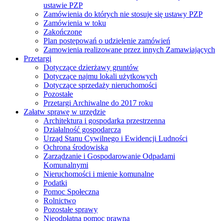
ustawie PZP
Zamówienia do których nie stosuje się ustawy PZP
Zamówienia w toku
Zakończone
Plan postępowań o udzielenie zamówień
Zamowienia realizowane przez innych Zamawiających
Przetargi
Dotyczące dzierżawy gruntów
Dotyczące najmu lokali użytkowych
Dotyczące sprzedaży nieruchomości
Pozostałe
Przetargi Archiwalne do 2017 roku
Załatw sprawę w urzędzie
Architektura i gospodarka przestrzenna
Działalność gospodarcza
Urząd Stanu Cywilnego i Ewidencji Ludności
Ochrona środowiska
Zarządzanie i Gospodarowanie Odpadami
Komunalnymi
Nieruchomości i mienie komunalne
Podatki
Pomoc Społeczna
Rolnictwo
Pozostałe sprawy
Nieodpłatna pomoc prawna