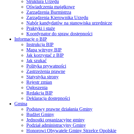
Struktura Urzędu
Oświadczenia majątkowe
Zarządzenia Burmistrza
Zarządzenia Kierownika Urzędu
Nabór kandydatów na stanowiska urzędnicze
Praktyki i staże
Koordynator do spraw dostępności
Informacje o BIP
Instrukcja BIP
Mapa witryny BIP
Jak korzystać z BIP
Jak szukać
Polityka prywatności
Zastrzeżenia prawne
Statystyka strony
Rejestr zmian
Ogłoszenia
Redakcja BIP
Deklaracja dostępności
Gmina
Podstawy prawne działania Gminy
Budżet Gminy
Jednostki organizacyjne gminy
Podział administracyjny Gminy
Honorowi Obywatele Gminy Strzelce Opolskie