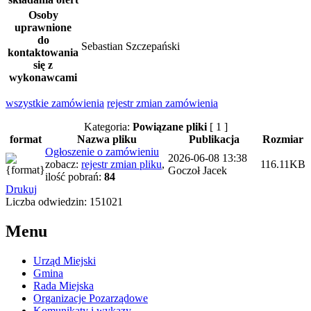
Osoby
uprawnione
do
Sebastian Szczepański
kontaktowania
się z
wykonawcami
wszystkie
zamówienia
rejestr zmian zamówienia
Kategoria:
Powiązane pliki
[ 1 ]
format
Nazwa pliku
Publikacja
Rozmiar
Ogłoszenie o zamówieniu
2026-06-08 13:38
zobacz:
rejestr zmian pliku
,
116.11KB
Goczoł Jacek
ilość pobrań:
84
Drukuj
Liczba odwiedzin: 151021
Menu
Urząd Miejski
Gmina
Rada Miejska
Organizacje Pozarządowe
Komunikaty i wykazy