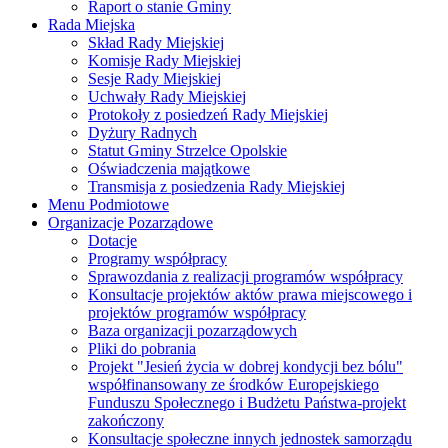
Raport o stanie Gminy
Rada Miejska
Skład Rady Miejskiej
Komisje Rady Miejskiej
Sesje Rady Miejskiej
Uchwały Rady Miejskiej
Protokoły z posiedzeń Rady Miejskiej
Dyżury Radnych
Statut Gminy Strzelce Opolskie
Oświadczenia majątkowe
Transmisja z posiedzenia Rady Miejskiej
Menu Podmiotowe
Organizacje Pozarządowe
Dotacje
Programy współpracy
Sprawozdania z realizacji programów współpracy
Konsultacje projektów aktów prawa miejscowego i
projektów programów współpracy
Baza organizacji pozarządowych
Pliki do pobrania
Projekt "Jesień życia w dobrej kondycji bez bólu"
współfinansowany ze środków Europejskiego
Funduszu Społecznego i Budżetu Państwa-projekt
zakończony
Konsultacje społeczne innych jednostek samorządu