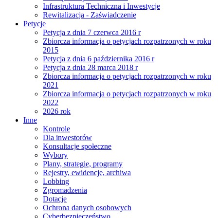
Infrastruktura Techniczna i Inwestycje
Rewitalizacja - Zaświadczenie
Petycje
Petycja z dnia 7 czerwca 2016 r
Zbiorcza informacja o petycjach rozpatrzonych w roku
2015
Petycja z dnia 6 października 2016 r
Petycja z dnia 28 marca 2018 r
Zbiorcza informacja o petycjach rozpatrzonych w roku
2021
Zbiorcza informacja o petycjach rozpatrzonych w roku
2022
2026 rok
Inne
Kontrole
Dla inwestorów
Konsultacje społeczne
Wybory
Plany, strategie, programy
Rejestry, ewidencje, archiwa
Lobbing
Zgromadzenia
Dotacje
Ochrona danych osobowych
Cyberbezpieczeństwo