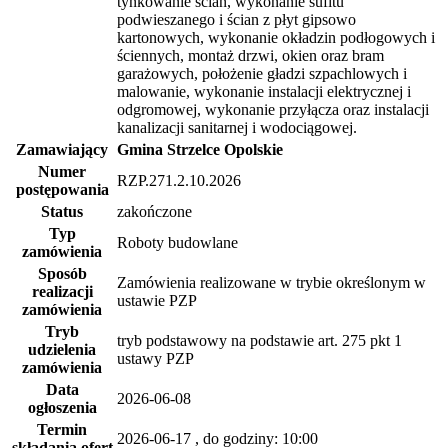
tynkowanie ścian, wykonanie sufitu
podwieszanego i ścian z płyt gipsowo
kartonowych, wykonanie okładzin podłogowych i
ściennych, montaż drzwi, okien oraz bram
garażowych, położenie gładzi szpachlowych i
malowanie, wykonanie instalacji elektrycznej i
odgromowej, wykonanie przyłącza oraz instalacji
kanalizacji sanitarnej i wodociągowej.
Zamawiający
Gmina Strzelce Opolskie
Numer
RZP.271.2.10.2026
postępowania
Status
zakończone
Typ
Roboty budowlane
zamówienia
Sposób
Zamówienia realizowane w trybie określonym w
realizacji
ustawie PZP
zamówienia
Tryb
tryb podstawowy na podstawie art. 275 pkt 1
udzielenia
ustawy PZP
zamówienia
Data
2026-06-08
ogłoszenia
Termin
2026-06-17
, do godziny: 10:00
składania ofert