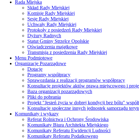
Rada Miejska
Skład Rady Miejskiej
Komisje Rady Miejskiej
Sesje Rady Miejskiej
Uchwały Rady Miejskiej
Protokoły z posiedzeń Rady Miejskiej
Dyżury Radnych
Statut Gminy Strzelce Opolskie
Oświadczenia majątkowe
Transmisja z posiedzenia Rady Miejskiej
Menu Podmiotowe
Organizacje Pozarządowe
Dotacje
Programy współpracy
Sprawozdania z realizacji programów współpracy
Konsultacje projektów aktów prawa miejscowego i pro
Baza organizacji pozarządowych
Pliki do pobrania
Projekt "Jesień życia w dobrej kondycji bez bólu" wsp
Konsultacje społeczne innych jednostek samorządu teryto
Komunikaty i wykazy
Referat Rolnictwa i Ochrony Środowiska
Komunikaty Biura Architekta Miejskiego
Komunikaty Referatu Ewidencji Ludności
Komunikaty Referatu Podatkowego