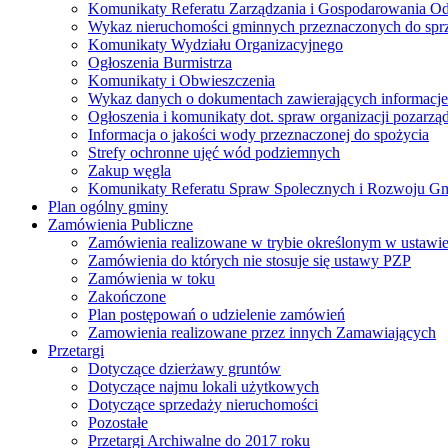
Komunikaty Referatu Zarządzania i Gospodarowania 
Wykaz nieruchomości gminnych przeznaczonych do spr
Komunikaty Wydziału Organizacyjnego
Ogłoszenia Burmistrza
Komunikaty i Obwieszczenia
Wykaz danych o dokumentach zawierających informacje 
Ogłoszenia i komunikaty dot. spraw organizacji pozarz
Informacja o jakości wody przeznaczonej do spożycia
Strefy ochronne ujęć wód podziemnych
Zakup węgla
Komunikaty Referatu Spraw Spolecznych i Rozwoju G
Plan ogólny gminy
Zamówienia Publiczne
Zamówienia realizowane w trybie określonym w ustawi
Zamówienia do których nie stosuje się ustawy PZP
Zamówienia w toku
Zakończone
Plan postępowań o udzielenie zamówień
Zamowienia realizowane przez innych Zamawiających
Przetargi
Dotyczące dzierżawy gruntów
Dotyczące najmu lokali użytkowych
Dotyczące sprzedaży nieruchomości
Pozostałe
Przetargi Archiwalne do 2017 roku