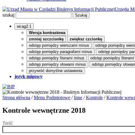
Biuletyn Informacji Publicznej
Urzędu Mi
szukaj
wcag2.1
Wersja kontrastowa
zmniej szczcionkę
zwiększ czcionkę
odstęp pomiędzy wierszami minus
odstęp pomiędzy wier
odstęp pomiędzy paragrafami minus
odstęp pomiędzy par
odstęp pomiędzy literami minus
odstęp pomiędzy literami
odstęp pomiędzy słowami minus
odstęp pomiędzy słowam
przywróć domyślne ustawienia
język migowy
Strona główna
/
Menu Podmiotowe
/
Inne
/
Kontrole
/
Kontrole wewn
Kontrole wewnętrzne 2018
Treść