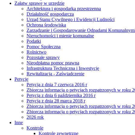
Załatw sprawę w urzędzie
Architektura i gospodarka przestrzenna
Działalność gospodarcza
Urząd Stanu Cywilnego i Ewidencji Ludności
Ochrona środowiska
Zarządzanie i Gospodarowanie Odpadami Komunalnym
Nieruchomości i mienie komunalne
Podatki
Pomoc Społeczna
Rolnictwo
Pozostałe sprawy
Nieodpłatna pomoc prawna
Infrastruktura Techniczna i Inwestycje
Rewitalizacja - Zaświadczenie
Petycje
Petycja z dnia 7 czerwca 2016 r
Zbiorcza informacja o petycjach rozpatrzonych w roku 
Petycja z dnia 6 października 2016 r
Petycja z dnia 28 marca 2018 r
Zbiorcza informacja o petycjach rozpatrzonych w roku 
Zbiorcza informacja o petycjach rozpatrzonych w roku 
2026 rok
Inne
Kontrole
Kontrole zewnętrzne