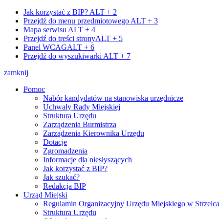
Jak korzystać z BIP?
ALT + 2
Przejdź do menu przedmiotowego
ALT + 3
Mapa serwisu
ALT + 4
Przejdź do treści strony
ALT + 5
Panel WCAG
ALT + 6
Przejdź do wyszukiwarki
ALT + 7
zamknij
Pomoc
Nabór kandydatów na stanowiska urzędnicze
Uchwały Rady Miejskiej
Struktura Urzędu
Zarządzenia Burmistrza
Zarządzenia Kierownika Urzędu
Dotacje
Zgromadzenia
Informacje dla niesłyszących
Jak korzystać z BIP?
Jak szukać?
Redakcja BIP
Urząd Miejski
Regulamin Organizacyjny Urzędu Miejskiego w Strzelc
Struktura Urzędu