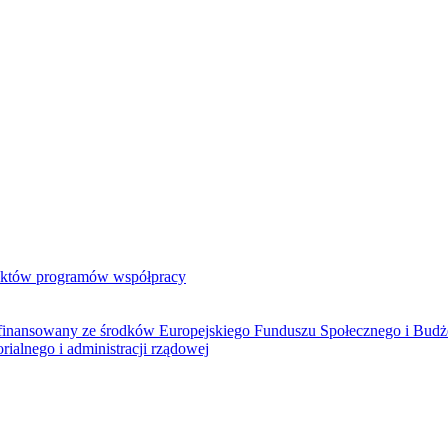
jektów programów współpracy
ółfinansowany ze środków Europejskiego Funduszu Społecznego i Bud
rialnego i administracji rządowej