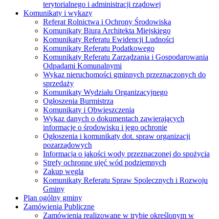
terytorialnego i administracji rządowej
Komunikaty i wykazy
Referat Rolnictwa i Ochrony Środowiska
Komunikaty Biura Architekta Miejskiego
Komunikaty Referatu Ewidencji Ludności
Komunikaty Referatu Podatkowego
Komunikaty Referatu Zarządzania i Gospodarowania
Odpadami Komunalnymi
Wykaz nieruchomości gminnych przeznaczonych do
sprzedaży
Komunikaty Wydziału Organizacyjnego
Ogłoszenia Burmistrza
Komunikaty i Obwieszczenia
Wykaz danych o dokumentach zawierających
informacje o środowisku i jego ochronie
Ogłoszenia i komunikaty dot. spraw organizacji
pozarządowych
Informacja o jakości wody przeznaczonej do spożycia
Strefy ochronne ujęć wód podziemnych
Zakup węgla
Komunikaty Referatu Spraw Spolecznych i Rozwoju
Gminy
Plan ogólny gminy
Zamówienia Publiczne
Zamówienia realizowane w trybie określonym w