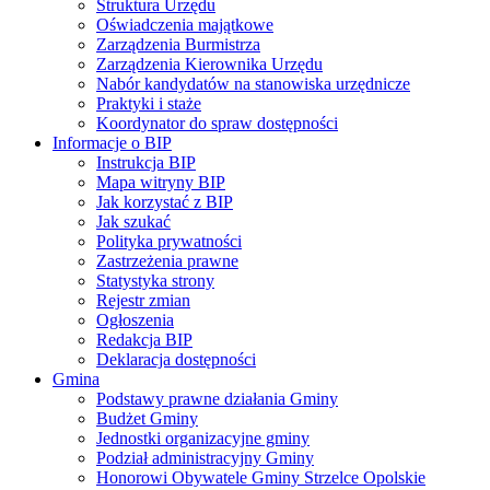
Struktura Urzędu
Oświadczenia majątkowe
Zarządzenia Burmistrza
Zarządzenia Kierownika Urzędu
Nabór kandydatów na stanowiska urzędnicze
Praktyki i staże
Koordynator do spraw dostępności
Informacje o BIP
Instrukcja BIP
Mapa witryny BIP
Jak korzystać z BIP
Jak szukać
Polityka prywatności
Zastrzeżenia prawne
Statystyka strony
Rejestr zmian
Ogłoszenia
Redakcja BIP
Deklaracja dostępności
Gmina
Podstawy prawne działania Gminy
Budżet Gminy
Jednostki organizacyjne gminy
Podział administracyjny Gminy
Honorowi Obywatele Gminy Strzelce Opolskie