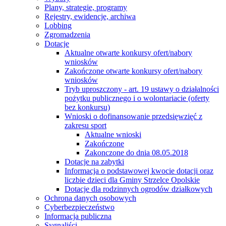
Plany, strategie, programy
Rejestry, ewidencje, archiwa
Lobbing
Zgromadzenia
Dotacje
Aktualne otwarte konkursy ofert/nabory
wniosków
Zakończone otwarte konkursy ofert/nabory
wniosków
Tryb uproszczony - art. 19 ustawy o działalności
pożytku publicznego i o wolontariacie (oferty
bez konkursu)
Wnioski o dofinansowanie przedsięwzięć z
zakresu sport
Aktualne wnioski
Zakończone
Zakonczone do dnia 08.05.2018
Dotacje na zabytki
Informacja o podstawowej kwocie dotacji oraz
liczbie dzieci dla Gminy Strzelce Opolskie
Dotacje dla rodzinnych ogrodów działkowych
Ochrona danych osobowych
Cyberbezpieczeństwo
Informacja publiczna
Sygnaliści