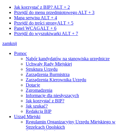
Jak korzystać z BIP?
ALT + 2
Przejdź do menu przedmiotowego
ALT + 3
Mapa serwisu
ALT + 4
Przejdź do treści strony
ALT + 5
Panel WCAG
ALT + 6
Przejdź do wyszukiwarki
ALT + 7
zamknij
Pomoc
Nabór kandydatów na stanowiska urzędnicze
Uchwały Rady Miejskiej
Struktura Urzędu
Zarządzenia Burmistrza
Zarządzenia Kierownika Urzędu
Dotacje
Zgromadzenia
Informacje dla niesłyszących
Jak korzystać z BIP?
Jak szukać?
Redakcja BIP
Urząd Miejski
Regulamin Organizacyjny Urzędu Miejskiego w
Strzelcach Opolskich