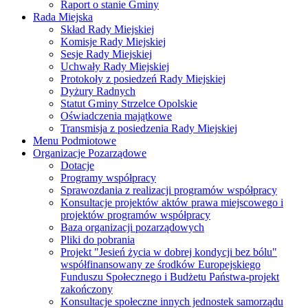
Raport o stanie Gminy
Rada Miejska
Skład Rady Miejskiej
Komisje Rady Miejskiej
Sesje Rady Miejskiej
Uchwały Rady Miejskiej
Protokoły z posiedzeń Rady Miejskiej
Dyżury Radnych
Statut Gminy Strzelce Opolskie
Oświadczenia majątkowe
Transmisja z posiedzenia Rady Miejskiej
Menu Podmiotowe
Organizacje Pozarządowe
Dotacje
Programy współpracy
Sprawozdania z realizacji programów współpracy
Konsultacje projektów aktów prawa miejscowego i
projektów programów współpracy
Baza organizacji pozarządowych
Pliki do pobrania
Projekt "Jesień życia w dobrej kondycji bez bólu"
współfinansowany ze środków Europejskiego
Funduszu Społecznego i Budżetu Państwa-projekt
zakończony
Konsultacje społeczne innych jednostek samorządu