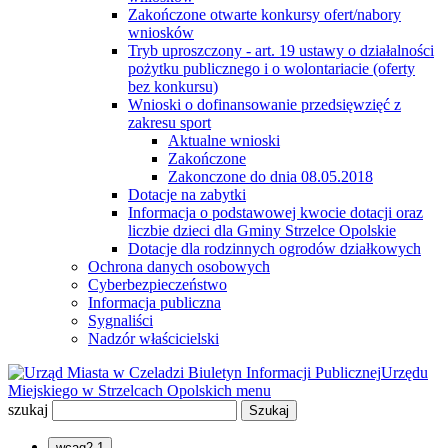
Zakończone otwarte konkursy ofert/nabory
wniosków
Tryb uproszczony - art. 19 ustawy o działalności
pożytku publicznego i o wolontariacie (oferty
bez konkursu)
Wnioski o dofinansowanie przedsięwzięć z
zakresu sport
Aktualne wnioski
Zakończone
Zakonczone do dnia 08.05.2018
Dotacje na zabytki
Informacja o podstawowej kwocie dotacji oraz
liczbie dzieci dla Gminy Strzelce Opolskie
Dotacje dla rodzinnych ogrodów działkowych
Ochrona danych osobowych
Cyberbezpieczeństwo
Informacja publiczna
Sygnaliści
Nadzór właścicielski
Biuletyn Informacji Publicznej
Urzędu
Miejskiego w Strzelcach Opolskich
menu
szukaj
wcag2.1