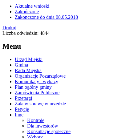
Aktualne wnioski
Zakończone
Zakonczone do dnia 08.05.2018
Drukuj
Liczba odwiedzin: 4844
Menu
Urząd Miejski
Gmina
Rada Miejska
Organizacje Pozarządowe
Komunikaty i wykazy
Plan ogólny gminy
Zamówienia Publiczne
Przetargi
Załatw sprawę w urzędzie
Petycje
Inne
Kontrole
Dla inwestorów
Konsultacje społeczne
Wybory