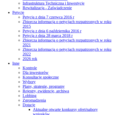
Infrastruktura Techniczna i Inwestycje
Rewitalizacja - Zaświadczenie
Petycje
Petycja z dnia 7 czerwca 2016 r
Zbiorcza informacja o petycjach rozpatrzonych w roku
2015
Petycja z dnia 6 października 2016 r
Petycja z dnia 28 marca 2018 r
Zbiorcza informacja o petycjach rozpatrzonych w roku
2021
Zbiorcza informacja o petycjach rozpatrzonych w roku
2022
2026 rok
Inne
Kontrole
Dla inwestorów
Konsultacje społeczne
Wybory
Plany, strategie, programy
Rejestry, ewidencje, archiwa
Lobbing
Zgromadzenia
Dotacje
Aktualne otwarte konkursy ofert/nabory
wniosków