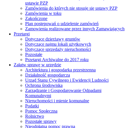
ustawie PZP
Zamówienia do których nie stosuje się ustawy PZP
Zamówienia w toku
Zakończone
Plan postępowań o udzielenie zamówień
Zamowienia realizowane przez innych Zamawiających
Przetargi
Dotyczące dzierżawy gruntów
Dotyczące najmu lokali użytkowych
Dotyczące sprzedaży nieruchomości
Pozostałe
Przetargi Archiwalne do 2017 roku
Załatw sprawę w urzędzie
Architektura i gospodarka przestrzenna
Działalność gospodarcza
Urząd Stanu Cywilnego i Ewidencji Ludności
Ochrona środowiska
Zarządzanie i Gospodarowanie Odpadami
Komunalnymi
Nieruchomości i mienie komunalne
Podatki
Pomoc Społeczna
Rolnictwo
Pozostałe sprawy
Nieodpłatna pomoc prawna