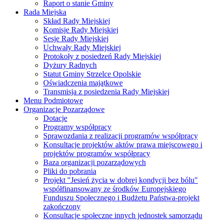
Raport o stanie Gminy
Rada Miejska
Skład Rady Miejskiej
Komisje Rady Miejskiej
Sesje Rady Miejskiej
Uchwały Rady Miejskiej
Protokoły z posiedzeń Rady Miejskiej
Dyżury Radnych
Statut Gminy Strzelce Opolskie
Oświadczenia majątkowe
Transmisja z posiedzenia Rady Miejskiej
Menu Podmiotowe
Organizacje Pozarządowe
Dotacje
Programy współpracy
Sprawozdania z realizacji programów współpracy
Konsultacje projektów aktów prawa miejscowego i
projektów programów współpracy
Baza organizacji pozarządowych
Pliki do pobrania
Projekt "Jesień życia w dobrej kondycji bez bólu"
współfinansowany ze środków Europejskiego
Funduszu Społecznego i Budżetu Państwa-projekt
zakończony
Konsultacje społeczne innych jednostek samorządu