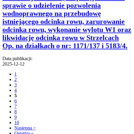
sprawie o udzielenie pozwolenia
wodnoprawnego na przebudowę
istniejącego odcinka rowu, zarurowanie
odcinka rowu, wykonanie wylotu W1 oraz
likwidację odcinka rowu w Strzelcach
Op. na działkach o nr: 1171/137 i 5183/4.
Data publikacji:
2025-12-12
1
2
3
4
5
6
7
8
9
10
Następna >
Ostatnia »