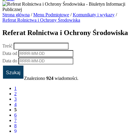
Strona główna
/
Menu Podmiotowe
/
Komunikaty i wykazy
/
Referat Rolnictwa i Ochrony Środowiska
Referat Rolnictwa i Ochrony Środowiska
Treść
Data od
Data do
Znaleziono
924
wiadomości.
1
2
3
4
5
6
7
8
9