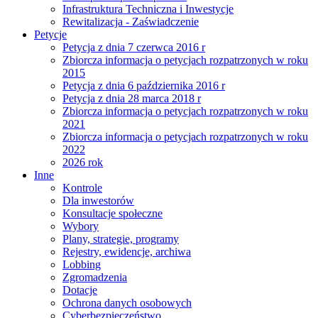
Infrastruktura Techniczna i Inwestycje
Rewitalizacja - Zaświadczenie
Petycje
Petycja z dnia 7 czerwca 2016 r
Zbiorcza informacja o petycjach rozpatrzonych w roku
2015
Petycja z dnia 6 października 2016 r
Petycja z dnia 28 marca 2018 r
Zbiorcza informacja o petycjach rozpatrzonych w roku
2021
Zbiorcza informacja o petycjach rozpatrzonych w roku
2022
2026 rok
Inne
Kontrole
Dla inwestorów
Konsultacje społeczne
Wybory
Plany, strategie, programy
Rejestry, ewidencje, archiwa
Lobbing
Zgromadzenia
Dotacje
Ochrona danych osobowych
Cyberbezpieczeństwo