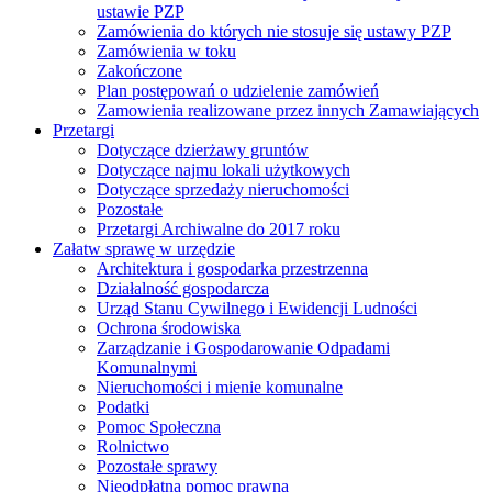
ustawie PZP
Zamówienia do których nie stosuje się ustawy PZP
Zamówienia w toku
Zakończone
Plan postępowań o udzielenie zamówień
Zamowienia realizowane przez innych Zamawiających
Przetargi
Dotyczące dzierżawy gruntów
Dotyczące najmu lokali użytkowych
Dotyczące sprzedaży nieruchomości
Pozostałe
Przetargi Archiwalne do 2017 roku
Załatw sprawę w urzędzie
Architektura i gospodarka przestrzenna
Działalność gospodarcza
Urząd Stanu Cywilnego i Ewidencji Ludności
Ochrona środowiska
Zarządzanie i Gospodarowanie Odpadami
Komunalnymi
Nieruchomości i mienie komunalne
Podatki
Pomoc Społeczna
Rolnictwo
Pozostałe sprawy
Nieodpłatna pomoc prawna