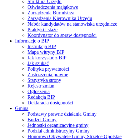
Struktura Urzędu
Oświadczenia majątkowe
Zarządzenia Burmistrza
Zarządzenia Kierownika Urzędu
Nabór kandydatów na stanowiska urzędnicze
Praktyki i staże
Koordynator do spraw dostępności
Informacje o BIP
Instrukcja BIP
Mapa witryny BIP
Jak korzystać z BIP
Jak szukać
Polityka prywatności
Zastrzeżenia prawne
Statystyka strony
Rejestr zmian
Ogłoszenia
Redakcja BIP
Deklaracja dostępności
Gmina
Podstawy prawne działania Gminy
Budżet Gminy
Jednostki organizacyjne gminy
Podział administracyjny Gminy
Honorowi Obywatele Gminy Strzelce Opolskie