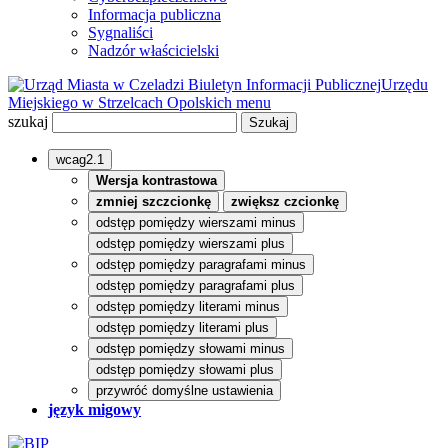
Informacja publiczna
Sygnaliści
Nadzór właścicielski
Biuletyn Informacji Publicznej
Urzędu
Miejskiego w Strzelcach Opolskich
menu
szukaj
wcag2.1
Wersja kontrastowa
zmniej szczcionkę
zwiększ czcionkę
odstęp pomiędzy wierszami minus
odstęp pomiędzy wierszami plus
odstęp pomiędzy paragrafami minus
odstęp pomiędzy paragrafami plus
odstęp pomiędzy literami minus
odstęp pomiędzy literami plus
odstęp pomiędzy słowami minus
odstęp pomiędzy słowami plus
przywróć domyślne ustawienia
język migowy