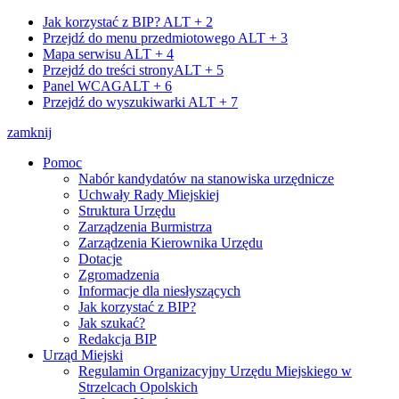
Jak korzystać z BIP?
ALT + 2
Przejdź do menu przedmiotowego
ALT + 3
Mapa serwisu
ALT + 4
Przejdź do treści strony
ALT + 5
Panel WCAG
ALT + 6
Przejdź do wyszukiwarki
ALT + 7
zamknij
Pomoc
Nabór kandydatów na stanowiska urzędnicze
Uchwały Rady Miejskiej
Struktura Urzędu
Zarządzenia Burmistrza
Zarządzenia Kierownika Urzędu
Dotacje
Zgromadzenia
Informacje dla niesłyszących
Jak korzystać z BIP?
Jak szukać?
Redakcja BIP
Urząd Miejski
Regulamin Organizacyjny Urzędu Miejskiego w
Strzelcach Opolskich