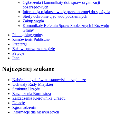
Ogłoszenia i komunikaty dot. spraw organizacji
pozarządowych
Informacja o jakości wody przeznaczonej do spożycia
Strefy ochronne ujęć wód podziemnych
Zakup węgla
Komunikaty Referatu Spraw Spolecznych i Rozwoju
Gminy
Plan ogólny gminy
Zamówienia Publiczne
Przetargi
Załatw sprawę w urzędzie
Petycje
Inne
Najczęściej szukane
Nabór kandydatów na stanowiska urzędnicze
Uchwały Rady Miejskiej
Struktura Urzędu
Zarządzenia Burmistrza
Zarządzenia Kierownika Urzędu
Dotacje
Zgromadzenia
Informacje dla niesłyszących