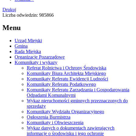
Drukuj
Liczba odwiedzin: 985866
Menu
Urząd Miejski
Gmina
Rada Miejska
Organizacje Pozarządowe
Komunikaty i wykazy
Referat Rolnictwa i Ochrony Środowiska
Komunikaty Biura Architekta Miejskiego
Komunikaty Referatu Ewidencji Ludności
Komunikaty Referatu Podatkowego
Komunikaty Referatu Zarządzania i Gospodarowania
Odpadami Komunalnymi
Wykaz nieruchomości gminnych przeznaczonych do
sprzedaży
Komunikaty Wydziału Organizacyjnego
Ogłoszenia Burmistrza
Komunikaty i Obwieszczenia
Wykaz danych o dokumentach zawierających
informacje o środowisku i jego ochronie