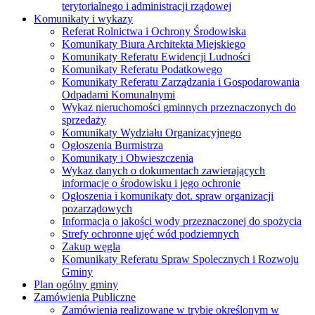
terytorialnego i administracji rządowej
Komunikaty i wykazy
Referat Rolnictwa i Ochrony Środowiska
Komunikaty Biura Architekta Miejskiego
Komunikaty Referatu Ewidencji Ludności
Komunikaty Referatu Podatkowego
Komunikaty Referatu Zarządzania i Gospodarowania
Odpadami Komunalnymi
Wykaz nieruchomości gminnych przeznaczonych do
sprzedaży
Komunikaty Wydziału Organizacyjnego
Ogłoszenia Burmistrza
Komunikaty i Obwieszczenia
Wykaz danych o dokumentach zawierających
informacje o środowisku i jego ochronie
Ogłoszenia i komunikaty dot. spraw organizacji
pozarządowych
Informacja o jakości wody przeznaczonej do spożycia
Strefy ochronne ujęć wód podziemnych
Zakup węgla
Komunikaty Referatu Spraw Spolecznych i Rozwoju
Gminy
Plan ogólny gminy
Zamówienia Publiczne
Zamówienia realizowane w trybie określonym w