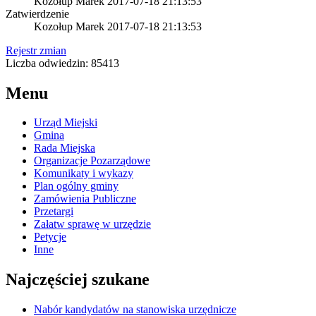
Kozołup Marek
2017-07-18 21:13:53
Zatwierdzenie
Kozołup Marek
2017-07-18 21:13:53
Rejestr zmian
Liczba odwiedzin: 85413
Menu
Urząd Miejski
Gmina
Rada Miejska
Organizacje Pozarządowe
Komunikaty i wykazy
Plan ogólny gminy
Zamówienia Publiczne
Przetargi
Załatw sprawę w urzędzie
Petycje
Inne
Najczęściej szukane
Nabór kandydatów na stanowiska urzędnicze