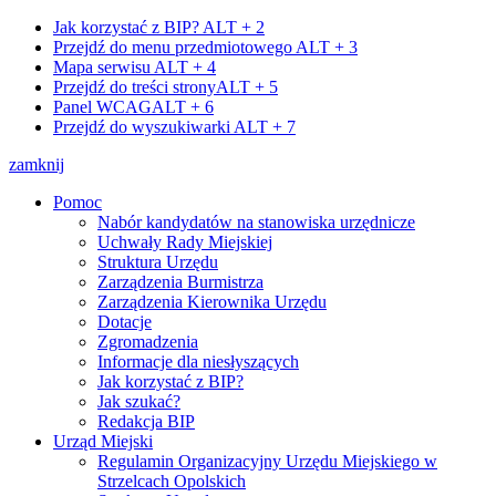
Jak korzystać z BIP?
ALT + 2
Przejdź do menu przedmiotowego
ALT + 3
Mapa serwisu
ALT + 4
Przejdź do treści strony
ALT + 5
Panel WCAG
ALT + 6
Przejdź do wyszukiwarki
ALT + 7
zamknij
Pomoc
Nabór kandydatów na stanowiska urzędnicze
Uchwały Rady Miejskiej
Struktura Urzędu
Zarządzenia Burmistrza
Zarządzenia Kierownika Urzędu
Dotacje
Zgromadzenia
Informacje dla niesłyszących
Jak korzystać z BIP?
Jak szukać?
Redakcja BIP
Urząd Miejski
Regulamin Organizacyjny Urzędu Miejskiego w
Strzelcach Opolskich