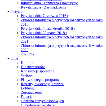
Infrastruktura Techniczna i Inwestycje
Rewitalizacja - Zaświadczenie
Petycje
Petycja z dnia 7 czerwca 2016 r
Zbiorcza informacja o petycjach rozpatrzonych w roku
2015
Petycja z dnia 6 października 2016 r
Petycja z dnia 28 marca 2018 r
Zbiorcza informacja o petycjach rozpatrzonych w roku
2021
Zbiorcza informacja o petycjach rozpatrzonych w roku
2022
2026 rok
Inne
Kontrole
Dla inwestorów
Konsultacje społeczne
Wybory
Plany, strategie, programy
Rejestry, ewidencje, archiwa
Lobbing
Zgromadzenia
Dotacje
Ochrona danych osobowych
Cyberbezpieczeństwo