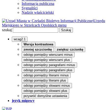
Informacja publiczna
Sygnaliści
Nadzór właścicielski
Biuletyn Informacji Publicznej
Urzędu
Miejskiego w Strzelcach Opolskich
menu
szukaj
wcag2.1
Wersja kontrastowa
zmniej szczcionkę
zwiększ czcionkę
odstęp pomiędzy wierszami minus
odstęp pomiędzy wierszami plus
odstęp pomiędzy paragrafami minus
odstęp pomiędzy paragrafami plus
odstęp pomiędzy literami minus
odstęp pomiędzy literami plus
odstęp pomiędzy słowami minus
odstęp pomiędzy słowami plus
przywróć domyślne ustawienia
język migowy