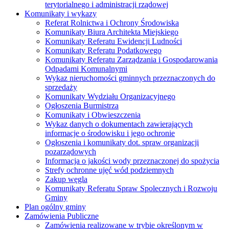
terytorialnego i administracji rządowej
Komunikaty i wykazy
Referat Rolnictwa i Ochrony Środowiska
Komunikaty Biura Architekta Miejskiego
Komunikaty Referatu Ewidencji Ludności
Komunikaty Referatu Podatkowego
Komunikaty Referatu Zarządzania i Gospodarowania
Odpadami Komunalnymi
Wykaz nieruchomości gminnych przeznaczonych do
sprzedaży
Komunikaty Wydziału Organizacyjnego
Ogłoszenia Burmistrza
Komunikaty i Obwieszczenia
Wykaz danych o dokumentach zawierających
informacje o środowisku i jego ochronie
Ogłoszenia i komunikaty dot. spraw organizacji
pozarządowych
Informacja o jakości wody przeznaczonej do spożycia
Strefy ochronne ujęć wód podziemnych
Zakup węgla
Komunikaty Referatu Spraw Spolecznych i Rozwoju
Gminy
Plan ogólny gminy
Zamówienia Publiczne
Zamówienia realizowane w trybie określonym w