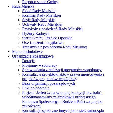
Raport o stanie Gminy
Rada Miejska
Skład Rady Miejskiej
Komisje Rady Miejskiej
Sesje Rady Miejskiej
Uchwały Rady Miejskiej
Protokoły z posiedzeń Rady Miejskiej
Dyżury Radnych
Statut Gminy Strzelce Opolskie
Oświadczenia majątkowe
Transmisja z posiedzenia Rady Miejskiej
Menu Podmiotowe
Organizacje Pozarządowe
Dotacje
Programy współpracy
Sprawozdania z realizacji programów współpracy
Konsultacje projektów aktów prawa miejscowego i
projektów programów współpracy
Baza organizacji pozarządowych
Pliki do pobrania
Projekt "Jesień życia w dobrej kondycji bez bólu"
współfinansowany ze środków Europejskiego
Funduszu Społecznego i Budżetu Państwa-projekt
zakończony
Konsultacje społeczne innych jednostek samorządu