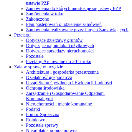
ustawie PZP
Zamówienia do których nie stosuje się ustawy PZP
Zamówienia w toku
Zakończone
Plan postępowań o udzielenie zamówień
Zamowienia realizowane przez innych Zamawiających
Przetargi
Dotyczące dzierżawy gruntów
Dotyczące najmu lokali użytkowych
Dotyczące sprzedaży nieruchomości
Pozostałe
Przetargi Archiwalne do 2017 roku
Załatw sprawę w urzędzie
Architektura i gospodarka przestrzenna
Działalność gospodarcza
Urząd Stanu Cywilnego i Ewidencji Ludności
Ochrona środowiska
Zarządzanie i Gospodarowanie Odpadami
Komunalnymi
Nieruchomości i mienie komunalne
Podatki
Pomoc Społeczna
Rolnictwo
Pozostałe sprawy
Nieodpłatna pomoc prawna