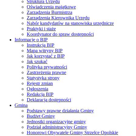
Struktura Urzędu
Oświadczenia majątkowe
Zarządzenia Burmistrza
Zarządzenia Kierownika Urzędu
Nabór kandydatów na stanowiska urzędnicze
Praktyki i staże
Koordynator do spraw dostępności
Informacje o BIP
Instrukcja BIP
Mapa witryny BIP
Jak korzystać z BIP
Jak szukać
Polityka prywatności
Zastrzeżenia prawne
Statystyka strony
Rejestr zmian
Ogłoszenia
Redakcja BIP
Deklaracja dostępności
Gmina
Podstawy prawne działania Gminy
Budżet Gminy
Jednostki organizacyjne gminy
Podział administracyjny Gminy
Honorowi Obywatele Gminy Strzelce Opolskie