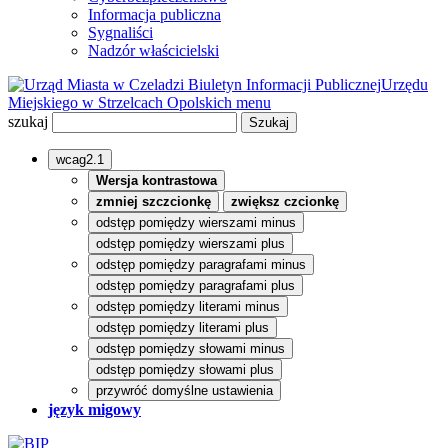
Informacja publiczna
Sygnaliści
Nadzór właścicielski
Biuletyn Informacji Publicznej
Urzędu
Miejskiego w Strzelcach Opolskich
menu
szukaj
wcag2.1
Wersja kontrastowa
zmniej szczcionkę
zwiększ czcionkę
odstęp pomiędzy wierszami minus
odstęp pomiędzy wierszami plus
odstęp pomiędzy paragrafami minus
odstęp pomiędzy paragrafami plus
odstęp pomiędzy literami minus
odstęp pomiędzy literami plus
odstęp pomiędzy słowami minus
odstęp pomiędzy słowami plus
przywróć domyślne ustawienia
język migowy