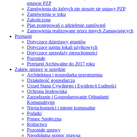
ustawie PZP
Zamówienia do których nie stosuje się ustawy PZP
Zamówienia w toku
Zakończone
Plan postępowań o udzielenie zamówień
Zamowienia realizowane przez innych Zamawiających
Przetargi
Dotyczące dzierżawy gruntów
Dotyczące najmu lokali użytkowych
Dotyczące sprzedaży nieruchomości
Pozostałe
Przetargi Archiwalne do 2017 roku
Załatw sprawę w urzędzie
Architektura i gospodarka przestrzenna
Działalność gospodarcza
Urząd Stanu Cywilnego i Ewidencji Ludności
Ochrona środowiska
Zarządzanie i Gospodarowanie Odpadami
Komunalnymi
Nieruchomości i mienie komunalne
Podatki
Pomoc Społeczna
Rolnictwo
Pozostałe sprawy
Nieodpłatna pomoc prawna