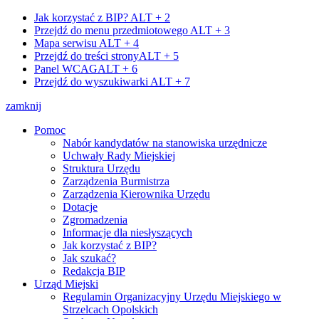
Jak korzystać z BIP?
ALT + 2
Przejdź do menu przedmiotowego
ALT + 3
Mapa serwisu
ALT + 4
Przejdź do treści strony
ALT + 5
Panel WCAG
ALT + 6
Przejdź do wyszukiwarki
ALT + 7
zamknij
Pomoc
Nabór kandydatów na stanowiska urzędnicze
Uchwały Rady Miejskiej
Struktura Urzędu
Zarządzenia Burmistrza
Zarządzenia Kierownika Urzędu
Dotacje
Zgromadzenia
Informacje dla niesłyszących
Jak korzystać z BIP?
Jak szukać?
Redakcja BIP
Urząd Miejski
Regulamin Organizacyjny Urzędu Miejskiego w
Strzelcach Opolskich