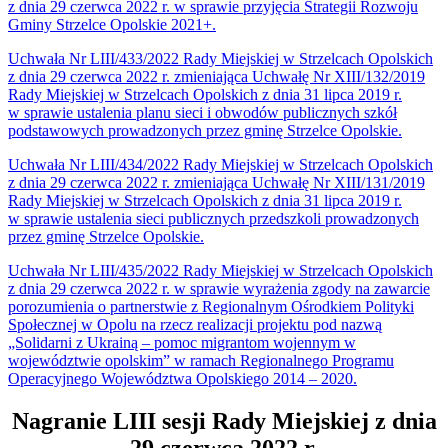
z dnia 29 czerwca 2022 r. w sprawie przyjęcia Strategii Rozwoju
Gminy Strzelce Opolskie 2021+.
Uchwała Nr LIII/433/2022 Rady Miejskiej w Strzelcach Opolskich
z dnia 29 czerwca 2022 r. zmieniająca Uchwałę Nr XIII/132/2019
Rady Miejskiej w Strzelcach Opolskich z dnia 31 lipca 2019 r.
w sprawie ustalenia planu sieci i obwodów publicznych szkół
podstawowych prowadzonych przez gminę Strzelce Opolskie.
Uchwała Nr LIII/434/2022 Rady Miejskiej w Strzelcach Opolskich
z dnia 29 czerwca 2022 r. zmieniająca Uchwałę Nr XIII/131/2019
Rady Miejskiej w Strzelcach Opolskich z dnia 31 lipca 2019 r.
w sprawie ustalenia sieci publicznych przedszkoli prowadzonych
przez gminę Strzelce Opolskie.
Uchwała Nr LIII/435/2022 Rady Miejskiej w Strzelcach Opolskich
z dnia 29 czerwca 2022 r. w sprawie wyrażenia zgody na zawarcie
porozumienia o partnerstwie z Regionalnym Ośrodkiem Polityki
Społecznej w Opolu na rzecz realizacji projektu pod nazwą
„Solidarni z Ukrainą – pomoc migrantom wojennym w
województwie opolskim” w ramach Regionalnego Programu
Operacyjnego Województwa Opolskiego 2014 – 2020.
Nagranie LIII sesji Rady Miejskiej z dnia
29 czerwca 2022 r.