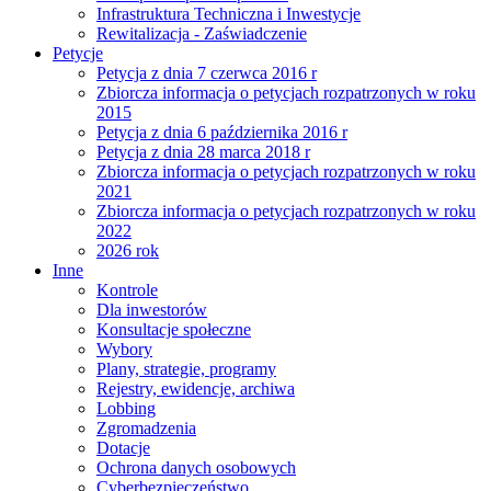
Infrastruktura Techniczna i Inwestycje
Rewitalizacja - Zaświadczenie
Petycje
Petycja z dnia 7 czerwca 2016 r
Zbiorcza informacja o petycjach rozpatrzonych w roku
2015
Petycja z dnia 6 października 2016 r
Petycja z dnia 28 marca 2018 r
Zbiorcza informacja o petycjach rozpatrzonych w roku
2021
Zbiorcza informacja o petycjach rozpatrzonych w roku
2022
2026 rok
Inne
Kontrole
Dla inwestorów
Konsultacje społeczne
Wybory
Plany, strategie, programy
Rejestry, ewidencje, archiwa
Lobbing
Zgromadzenia
Dotacje
Ochrona danych osobowych
Cyberbezpieczeństwo