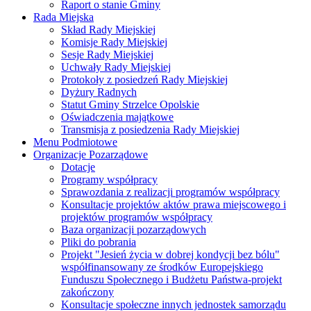
Raport o stanie Gminy
Rada Miejska
Skład Rady Miejskiej
Komisje Rady Miejskiej
Sesje Rady Miejskiej
Uchwały Rady Miejskiej
Protokoły z posiedzeń Rady Miejskiej
Dyżury Radnych
Statut Gminy Strzelce Opolskie
Oświadczenia majątkowe
Transmisja z posiedzenia Rady Miejskiej
Menu Podmiotowe
Organizacje Pozarządowe
Dotacje
Programy współpracy
Sprawozdania z realizacji programów współpracy
Konsultacje projektów aktów prawa miejscowego i
projektów programów współpracy
Baza organizacji pozarządowych
Pliki do pobrania
Projekt "Jesień życia w dobrej kondycji bez bólu"
współfinansowany ze środków Europejskiego
Funduszu Społecznego i Budżetu Państwa-projekt
zakończony
Konsultacje społeczne innych jednostek samorządu