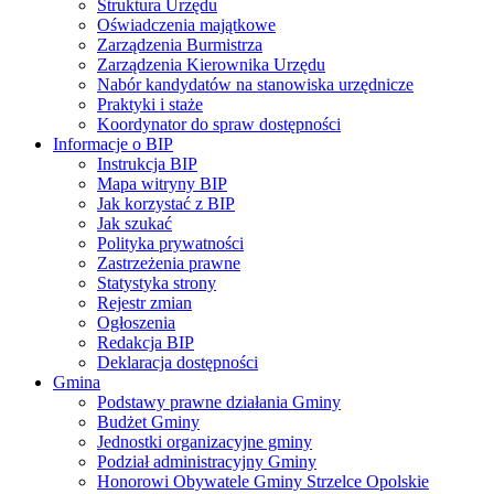
Struktura Urzędu
Oświadczenia majątkowe
Zarządzenia Burmistrza
Zarządzenia Kierownika Urzędu
Nabór kandydatów na stanowiska urzędnicze
Praktyki i staże
Koordynator do spraw dostępności
Informacje o BIP
Instrukcja BIP
Mapa witryny BIP
Jak korzystać z BIP
Jak szukać
Polityka prywatności
Zastrzeżenia prawne
Statystyka strony
Rejestr zmian
Ogłoszenia
Redakcja BIP
Deklaracja dostępności
Gmina
Podstawy prawne działania Gminy
Budżet Gminy
Jednostki organizacyjne gminy
Podział administracyjny Gminy
Honorowi Obywatele Gminy Strzelce Opolskie