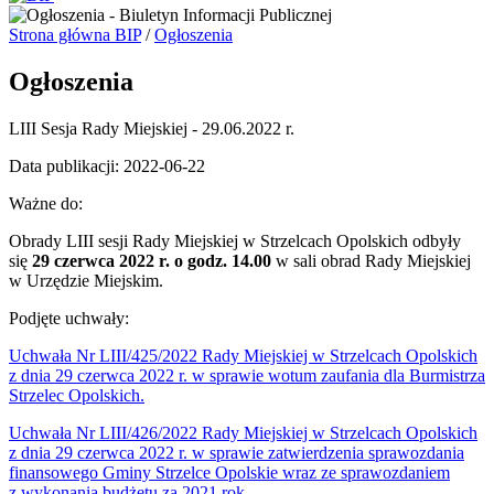
Strona główna BIP
/
Ogłoszenia
Ogłoszenia
LIII Sesja Rady Miejskiej - 29.06.2022 r.
Data publikacji: 2022-06-22
Ważne do:
Obrady LIII sesji Rady Miejskiej w Strzelcach Opolskich odbyły
się
29 czerwca 2022 r. o godz. 14.00
w sali obrad Rady Miejskiej
w Urzędzie Miejskim.
Podjęte uchwały:
Uchwała Nr LIII/425/2022 Rady Miejskiej w Strzelcach Opolskich
z dnia 29 czerwca 2022 r. w sprawie wotum zaufania dla Burmistrza
Strzelec Opolskich.
Uchwała Nr LIII/426/2022 Rady Miejskiej w Strzelcach Opolskich
z dnia 29 czerwca 2022 r. w sprawie zatwierdzenia sprawozdania
finansowego Gminy Strzelce Opolskie wraz ze sprawozdaniem
z wykonania budżetu za 2021 rok.