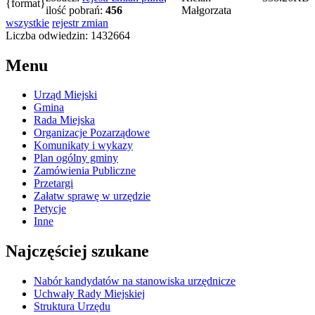
ilość pobrań:
456
Małgorzata
wszystkie
rejestr zmian
Liczba odwiedzin: 1432664
Menu
Urząd Miejski
Gmina
Rada Miejska
Organizacje Pozarządowe
Komunikaty i wykazy
Plan ogólny gminy
Zamówienia Publiczne
Przetargi
Załatw sprawę w urzędzie
Petycje
Inne
Najczęściej szukane
Nabór kandydatów na stanowiska urzędnicze
Uchwały Rady Miejskiej
Struktura Urzędu