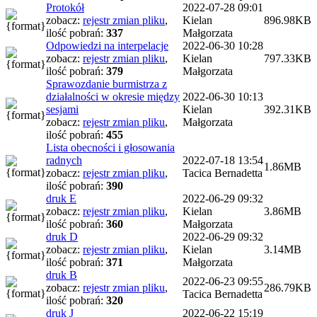
Protokół
2022-07-28 09:01
zobacz:
rejestr zmian pliku
,
Kielan
896.98KB
ilość pobrań:
337
Małgorzata
Odpowiedzi na interpelacje
2022-06-30 10:28
zobacz:
rejestr zmian pliku
,
Kielan
797.33KB
ilość pobrań:
379
Małgorzata
Sprawozdanie burmistrza z
działalności w okresie między
2022-06-30 10:13
sesjami
Kielan
392.31KB
zobacz:
rejestr zmian pliku
,
Małgorzata
ilość pobrań:
455
Lista obecności i głosowania
radnych
2022-07-18 13:54
1.86MB
zobacz:
rejestr zmian pliku
,
Tacica Bernadetta
ilość pobrań:
390
druk E
2022-06-29 09:32
zobacz:
rejestr zmian pliku
,
Kielan
3.86MB
ilość pobrań:
360
Małgorzata
druk D
2022-06-29 09:32
zobacz:
rejestr zmian pliku
,
Kielan
3.14MB
ilość pobrań:
371
Małgorzata
druk B
2022-06-23 09:55
zobacz:
rejestr zmian pliku
,
286.79KB
Tacica Bernadetta
ilość pobrań:
320
druk J
2022-06-22 15:19