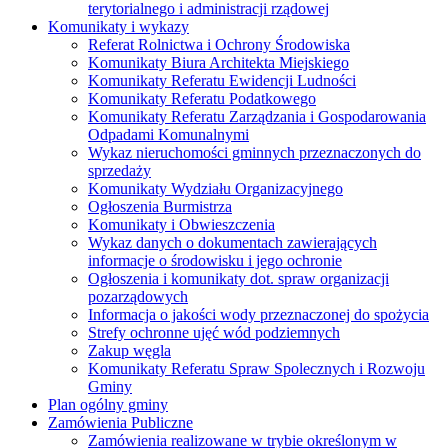
terytorialnego i administracji rządowej
Komunikaty i wykazy
Referat Rolnictwa i Ochrony Środowiska
Komunikaty Biura Architekta Miejskiego
Komunikaty Referatu Ewidencji Ludności
Komunikaty Referatu Podatkowego
Komunikaty Referatu Zarządzania i Gospodarowania
Odpadami Komunalnymi
Wykaz nieruchomości gminnych przeznaczonych do
sprzedaży
Komunikaty Wydziału Organizacyjnego
Ogłoszenia Burmistrza
Komunikaty i Obwieszczenia
Wykaz danych o dokumentach zawierających
informacje o środowisku i jego ochronie
Ogłoszenia i komunikaty dot. spraw organizacji
pozarządowych
Informacja o jakości wody przeznaczonej do spożycia
Strefy ochronne ujęć wód podziemnych
Zakup węgla
Komunikaty Referatu Spraw Spolecznych i Rozwoju
Gminy
Plan ogólny gminy
Zamówienia Publiczne
Zamówienia realizowane w trybie określonym w