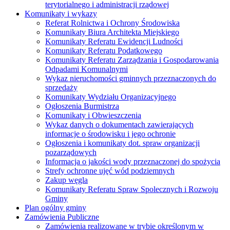
terytorialnego i administracji rządowej
Komunikaty i wykazy
Referat Rolnictwa i Ochrony Środowiska
Komunikaty Biura Architekta Miejskiego
Komunikaty Referatu Ewidencji Ludności
Komunikaty Referatu Podatkowego
Komunikaty Referatu Zarządzania i Gospodarowania
Odpadami Komunalnymi
Wykaz nieruchomości gminnych przeznaczonych do
sprzedaży
Komunikaty Wydziału Organizacyjnego
Ogłoszenia Burmistrza
Komunikaty i Obwieszczenia
Wykaz danych o dokumentach zawierających
informacje o środowisku i jego ochronie
Ogłoszenia i komunikaty dot. spraw organizacji
pozarządowych
Informacja o jakości wody przeznaczonej do spożycia
Strefy ochronne ujęć wód podziemnych
Zakup węgla
Komunikaty Referatu Spraw Spolecznych i Rozwoju
Gminy
Plan ogólny gminy
Zamówienia Publiczne
Zamówienia realizowane w trybie określonym w