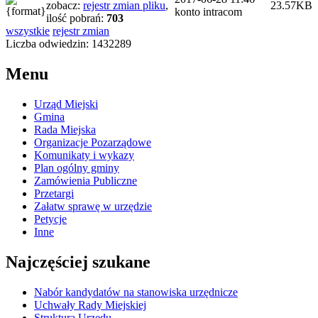
zobacz:
rejestr zmian pliku
,
23.57KB
konto intracom
ilość pobrań:
703
wszystkie
rejestr zmian
Liczba odwiedzin: 1432289
Menu
Urząd Miejski
Gmina
Rada Miejska
Organizacje Pozarządowe
Komunikaty i wykazy
Plan ogólny gminy
Zamówienia Publiczne
Przetargi
Załatw sprawę w urzędzie
Petycje
Inne
Najczęściej szukane
Nabór kandydatów na stanowiska urzędnicze
Uchwały Rady Miejskiej
Struktura Urzędu