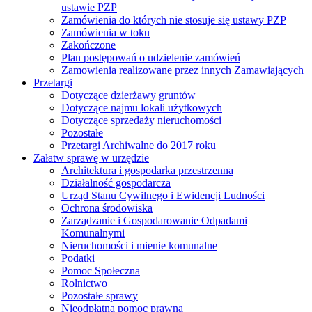
ustawie PZP
Zamówienia do których nie stosuje się ustawy PZP
Zamówienia w toku
Zakończone
Plan postępowań o udzielenie zamówień
Zamowienia realizowane przez innych Zamawiających
Przetargi
Dotyczące dzierżawy gruntów
Dotyczące najmu lokali użytkowych
Dotyczące sprzedaży nieruchomości
Pozostałe
Przetargi Archiwalne do 2017 roku
Załatw sprawę w urzędzie
Architektura i gospodarka przestrzenna
Działalność gospodarcza
Urząd Stanu Cywilnego i Ewidencji Ludności
Ochrona środowiska
Zarządzanie i Gospodarowanie Odpadami
Komunalnymi
Nieruchomości i mienie komunalne
Podatki
Pomoc Społeczna
Rolnictwo
Pozostałe sprawy
Nieodpłatna pomoc prawna