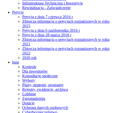
Infrastruktura Techniczna i Inwestycje
Rewitalizacja - Zaświadczenie
Petycje
Petycja z dnia 7 czerwca 2016 r
Zbiorcza informacja o petycjach rozpatrzonych w roku
2015
Petycja z dnia 6 października 2016 r
Petycja z dnia 28 marca 2018 r
Zbiorcza informacja o petycjach rozpatrzonych w roku
2021
Zbiorcza informacja o petycjach rozpatrzonych w roku
2022
2026 rok
Inne
Kontrole
Dla inwestorów
Konsultacje społeczne
Wybory
Plany, strategie, programy
Rejestry, ewidencje, archiwa
Lobbing
Zgromadzenia
Dotacje
Ochrona danych osobowych
Cyberbezpieczeństwo