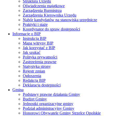
Struktura Urzędu
Oświadczenia majątkowe
Zarządzenia Burmistrza
Zarządzenia Kierownika Urzędu
Nabór kandydatów na stanowiska urzędnicze
Praktyki i staże
Koordynator do spraw dostępności
Informacje o BIP
Instrukcja BIP
Mapa witryny BIP
Jak korzystać z BIP
Jak szukać
Polityka prywatności
Zastrzeżenia prawne
Statystyka strony
Rejestr zmian
Ogłoszenia
Redakcja BIP
Deklaracja dostępności
Gmina
Podstawy prawne działania Gminy
Budżet Gminy
Jednostki organizacyjne gminy
Podział administracyjny Gminy
Honorowi Obywatele Gminy Strzelce Opolskie