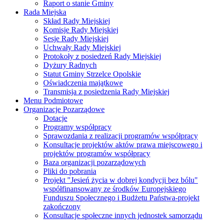
Raport o stanie Gminy
Rada Miejska
Skład Rady Miejskiej
Komisje Rady Miejskiej
Sesje Rady Miejskiej
Uchwały Rady Miejskiej
Protokoły z posiedzeń Rady Miejskiej
Dyżury Radnych
Statut Gminy Strzelce Opolskie
Oświadczenia majątkowe
Transmisja z posiedzenia Rady Miejskiej
Menu Podmiotowe
Organizacje Pozarządowe
Dotacje
Programy współpracy
Sprawozdania z realizacji programów współpracy
Konsultacje projektów aktów prawa miejscowego i
projektów programów współpracy
Baza organizacji pozarządowych
Pliki do pobrania
Projekt "Jesień życia w dobrej kondycji bez bólu"
współfinansowany ze środków Europejskiego
Funduszu Społecznego i Budżetu Państwa-projekt
zakończony
Konsultacje społeczne innych jednostek samorządu