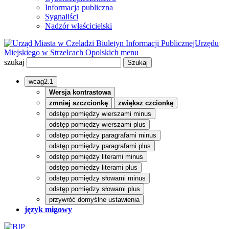
Informacja publiczna
Sygnaliści
Nadzór właścicielski
Biuletyn Informacji Publicznej
Urzędu
Miejskiego w Strzelcach Opolskich
menu
szukaj
wcag2.1
Wersja kontrastowa
zmniej szczcionkę
zwiększ czcionkę
odstęp pomiędzy wierszami minus
odstęp pomiędzy wierszami plus
odstęp pomiędzy paragrafami minus
odstęp pomiędzy paragrafami plus
odstęp pomiędzy literami minus
odstęp pomiędzy literami plus
odstęp pomiędzy słowami minus
odstęp pomiędzy słowami plus
przywróć domyślne ustawienia
język migowy