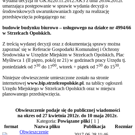
wydana decyzja nr GK.6220.11.2012.AK5 z dnia 26.04.2012r.
umarzająca postępowanie w sprawie wydania decyzji o
środowiskowych uwarunkowaniach zgody na realizację
przedsięwzięcia polegającego na:
budowie budynku biurowo – usługowego na działce nr 4994/66
w Strzelcach Opolskich.
Z treścią wydanej decyzji oraz z dokumentacją sprawy można
zapoznać się w Referacie Gospodarki Komunalnej i Ochrony
Środowiska w Urzędzie Miejskim w Strzelcach Opolskich, Plac
Myśliwca 1 (II piętro, pokój nr 21) w godzinach pracy Urzędu tj.
30
00
30
30
poniedziałek od 7
do 17
, wtorek ÷ piątek od 7
do 15
.
Niniejsze obwieszczenie umieszczone zostało na stronie
internetowej
www.bip.strzelceopolskie.pl
. na tablicy ogłoszeń
Urzędu Miejskiego w Strzelcach Opolskich oraz w miejscu
planowanego przedsięwzięcia.
Obwieszczenie podaje się do publicznej wiadomości
na okres od 27 kwietnia 2012r. do 10 maja 2012r.
Kategoria:
Powiązane pliki
[ 1 ]
format
Nazwa pliku
Publikacja
Rozmiar
Obwieszczenie
2017-06-28 11:46