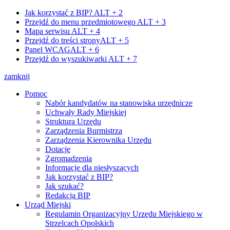
Jak korzystać z BIP?
ALT + 2
Przejdź do menu przedmiotowego
ALT + 3
Mapa serwisu
ALT + 4
Przejdź do treści strony
ALT + 5
Panel WCAG
ALT + 6
Przejdź do wyszukiwarki
ALT + 7
zamknij
Pomoc
Nabór kandydatów na stanowiska urzędnicze
Uchwały Rady Miejskiej
Struktura Urzędu
Zarządzenia Burmistrza
Zarządzenia Kierownika Urzędu
Dotacje
Zgromadzenia
Informacje dla niesłyszących
Jak korzystać z BIP?
Jak szukać?
Redakcja BIP
Urząd Miejski
Regulamin Organizacyjny Urzędu Miejskiego w
Strzelcach Opolskich