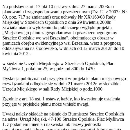
Na podstawie art. 17 pkt 10 ustawy z dnia 27 marca 2003r. o
planowaniu i zagospodarowaniu przestrzennym (Dz. U. z 2003r. Nr
80, poz. 717 ze zmianami) oraz uchwały Nr XX/163/08 Rady
Miejskiej w Strzelcach Opolskich z dnia 29 kwietnia 2008r.
zawiadamiam o wyłożeniu do publicznego wglądu projektu
„Miejscowego planu zagospodarowania przestrzennego gminy
Strzelce Opolskie we wsi Brzezina”, obejmującego obszar w
granicach obrębu ewidencyjnego wsi Brzezina, wraz z prognozą
oddziaływania na środowisko, w dniach od 12 marca 2012r. do 10
kwietnia 2012r.
w siedzibie Urzędu Miejskiego w Strzelcach Opolskich, Plac
Myśliwca 1, pokój nr 25, w godz. od 800 do 1430.
Dyskusja publiczna nad przyjętymi w projekcie planu miejscowego
rozwiązaniami odbędzie się w dniu 21 marca 2012r. w siedzibie
Urzędu Miejskiego w sali Rady Miejskiej o godz.1000.
Zgodnie z art. 18 ust. 1 ustawy, każdy, kto kwestionuje ustalenia
przyjęte w projekcie planu może wnieść uwagi.
Uwagi należy składać na piśmie do Burmistrza Strzelec Opolskich
na adres: Urząd Miejski, 47-100 Strzelce Opolskie, Plac Myśliwca
1, z podaniem imienia i nazwiska lub nazwy jednostki
organizacyjnej i adresu, oznaczenia nieruchomości, której uwaga