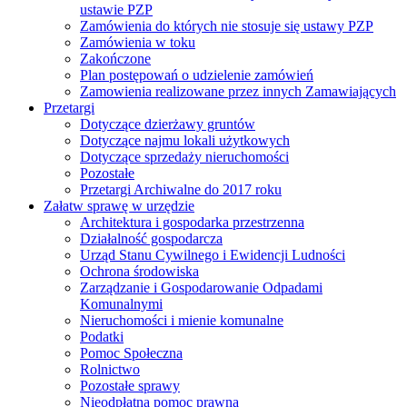
ustawie PZP
Zamówienia do których nie stosuje się ustawy PZP
Zamówienia w toku
Zakończone
Plan postępowań o udzielenie zamówień
Zamowienia realizowane przez innych Zamawiających
Przetargi
Dotyczące dzierżawy gruntów
Dotyczące najmu lokali użytkowych
Dotyczące sprzedaży nieruchomości
Pozostałe
Przetargi Archiwalne do 2017 roku
Załatw sprawę w urzędzie
Architektura i gospodarka przestrzenna
Działalność gospodarcza
Urząd Stanu Cywilnego i Ewidencji Ludności
Ochrona środowiska
Zarządzanie i Gospodarowanie Odpadami
Komunalnymi
Nieruchomości i mienie komunalne
Podatki
Pomoc Społeczna
Rolnictwo
Pozostałe sprawy
Nieodpłatna pomoc prawna