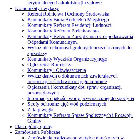
terytorialnego i administracji rządowej
Komunikaty i wykazy
Referat Rolnictwa i Ochrony Środowiska
Komunikaty Biura Architekta Miejskiego
Komunikaty Referatu Ewidencji Ludności
Komunikaty Referatu Podatkowego
Komunikaty Referatu Zarządzania i Gospodarowania
Odpadami Komunalnymi
Wykaz nieruchomości gminnych przeznaczonych do
sprzedaży
Komunikaty Wydziału Organizacyjnego
Ogłoszenia Burmistrza
Komunikaty i Obwieszczenia
Wykaz danych o dokumentach zawierających
informacje o środowisku i jego ochronie
Ogłoszenia i komunikaty dot. spraw organizacji
pozarządowych
Informacja o jakości wody przeznaczonej do spożycia
Strefy ochronne ujęć wód podziemnych
Zakup węgla
Komunikaty Referatu Spraw Spolecznych i Rozwoju
Gminy
Plan ogólny gminy
Zamówienia Publiczne
Zamówienia realizowane w trybie określonym w