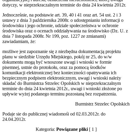
dotyczy, w nieprzekraczalnym terminie do dnia 24 kwietnia 2012r.
Jednocześnie, na podstawie art. 39, 40 i 41 oraz art. 54 ust. 2 i 3
ustawy z dnia 3 października 2008r. o udostępnianiu informacji o
środowisku i jego ochronie, udziale społeczeństwa w ochronie
środowiska oraz o ocenach oddziaływania na środowisko (Dz. U. z
dnia 7 listopada 2008r. Nr 199, poz. 1227 ze zmianami)
zawiadamiam, że:
możliwe jest zapoznanie się z niezbędna dokumentacją projektu
planu w siedzibie Urzędu Miejskiego, pokój nr 25, do w/w
dokumentu mogą być wnoszone uwagi i wnioski w formie
pisemnej, ustnie do protokołu, oraz za pomocą środków
komunikacji elektronicznej bez konieczności opatrywania ich
bezpiecznym podpisem elektronicznym, uwagi i wnioski należy
składać do Burmistrza Strzelec Opolskich w nieprzekraczalnym
terminie do dnia 24 kwietnia 2012r., uwagi i wnioski złożone po
upływie wyżej podanego terminu pozostaną bez rozpatrzenia.
Burmistrz Strzelec Opolskich
Podaje sie do publicznej wiadomośi od 02.03.2012r. do
24.04.2012r.
Kategoria:
Powiązane pliki
[ 1 ]