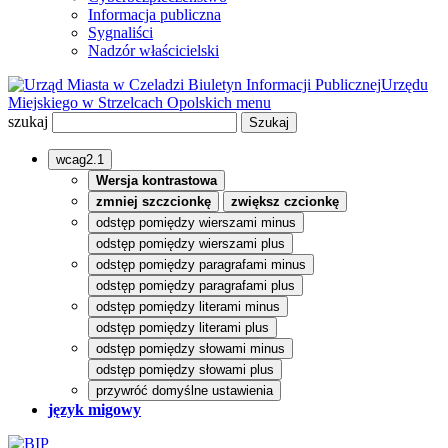
Informacja publiczna
Sygnaliści
Nadzór właścicielski
Biuletyn Informacji Publicznej
Urzędu
Miejskiego w Strzelcach Opolskich
menu
szukaj
wcag2.1
Wersja kontrastowa
zmniej szczcionkę
zwiększ czcionkę
odstęp pomiędzy wierszami minus
odstęp pomiędzy wierszami plus
odstęp pomiędzy paragrafami minus
odstęp pomiędzy paragrafami plus
odstęp pomiędzy literami minus
odstęp pomiędzy literami plus
odstęp pomiędzy słowami minus
odstęp pomiędzy słowami plus
przywróć domyślne ustawienia
język migowy