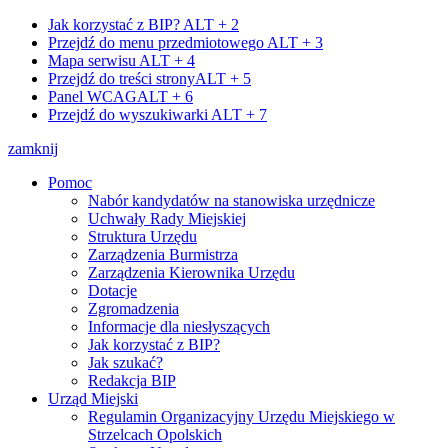
Jak korzystać z BIP?
ALT + 2
Przejdź do menu przedmiotowego
ALT + 3
Mapa serwisu
ALT + 4
Przejdź do treści strony
ALT + 5
Panel WCAG
ALT + 6
Przejdź do wyszukiwarki
ALT + 7
zamknij
Pomoc
Nabór kandydatów na stanowiska urzędnicze
Uchwały Rady Miejskiej
Struktura Urzędu
Zarządzenia Burmistrza
Zarządzenia Kierownika Urzędu
Dotacje
Zgromadzenia
Informacje dla niesłyszących
Jak korzystać z BIP?
Jak szukać?
Redakcja BIP
Urząd Miejski
Regulamin Organizacyjny Urzędu Miejskiego w
Strzelcach Opolskich