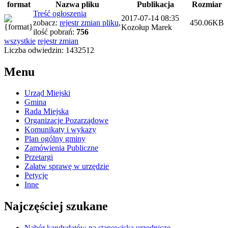
format
Nazwa pliku
Publikacja
Rozmiar
Treść ogłoszenia
2017-07-14 08:35
zobacz:
rejestr zmian pliku
,
450.06KB
Kozołup Marek
ilość pobrań:
756
wszystkie
rejestr zmian
Liczba odwiedzin: 1432512
Menu
Urząd Miejski
Gmina
Rada Miejska
Organizacje Pozarządowe
Komunikaty i wykazy
Plan ogólny gminy
Zamówienia Publiczne
Przetargi
Załatw sprawę w urzędzie
Petycje
Inne
Najczęściej szukane
Nabór kandydatów na stanowiska urzędnicze