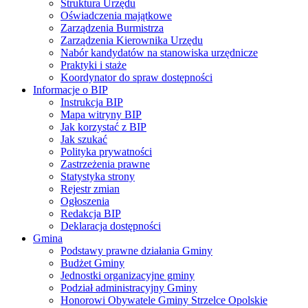
Struktura Urzędu
Oświadczenia majątkowe
Zarządzenia Burmistrza
Zarządzenia Kierownika Urzędu
Nabór kandydatów na stanowiska urzędnicze
Praktyki i staże
Koordynator do spraw dostępności
Informacje o BIP
Instrukcja BIP
Mapa witryny BIP
Jak korzystać z BIP
Jak szukać
Polityka prywatności
Zastrzeżenia prawne
Statystyka strony
Rejestr zmian
Ogłoszenia
Redakcja BIP
Deklaracja dostępności
Gmina
Podstawy prawne działania Gminy
Budżet Gminy
Jednostki organizacyjne gminy
Podział administracyjny Gminy
Honorowi Obywatele Gminy Strzelce Opolskie