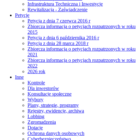
Infrastruktura Techniczna i Inwestycje
Rewitalizacja - Zaświadczenie
Petycje
Petycja z dnia 7 czerwca 2016 r
Zbiorcza informacja o petycjach rozpatrzonych w roku
2015
Petycja z dnia 6 października 2016 r
Petycja z dnia 28 marca 2018 r
Zbiorcza informacja o petycjach rozpatrzonych w roku
2021
Zbiorcza informacja o petycjach rozpatrzonych w roku
2022
2026 rok
Inne
Kontrole
Dla inwestorów
Konsultacje społeczne
Wybory
Plany, strategie, programy
Rejestry, ewidencje, archiwa
Lobbing
Zgromadzenia
Dotacje
Ochrona danych osobowych
Cyberbezpieczeństwo