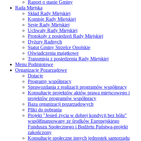
Raport o stanie Gminy
Rada Miejska
Skład Rady Miejskiej
Komisje Rady Miejskiej
Sesje Rady Miejskiej
Uchwały Rady Miejskiej
Protokoły z posiedzeń Rady Miejskiej
Dyżury Radnych
Statut Gminy Strzelce Opolskie
Oświadczenia majątkowe
Transmisja z posiedzenia Rady Miejskiej
Menu Podmiotowe
Organizacje Pozarządowe
Dotacje
Programy współpracy
Sprawozdania z realizacji programów współpracy
Konsultacje projektów aktów prawa miejscowego i
projektów programów współpracy
Baza organizacji pozarządowych
Pliki do pobrania
Projekt "Jesień życia w dobrej kondycji bez bólu"
współfinansowany ze środków Europejskiego
Funduszu Społecznego i Budżetu Państwa-projekt
zakończony
Konsultacje społeczne innych jednostek samorządu