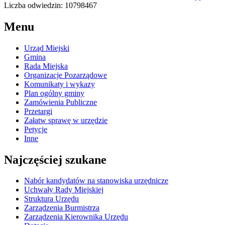
Liczba odwiedzin: 10798467
Menu
Urząd Miejski
Gmina
Rada Miejska
Organizacje Pozarządowe
Komunikaty i wykazy
Plan ogólny gminy
Zamówienia Publiczne
Przetargi
Załatw sprawę w urzędzie
Petycje
Inne
Najczęściej szukane
Nabór kandydatów na stanowiska urzędnicze
Uchwały Rady Miejskiej
Struktura Urzędu
Zarządzenia Burmistrza
Zarządzenia Kierownika Urzędu