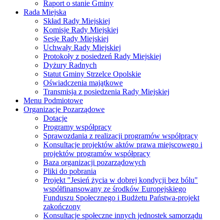
Raport o stanie Gminy
Rada Miejska
Skład Rady Miejskiej
Komisje Rady Miejskiej
Sesje Rady Miejskiej
Uchwały Rady Miejskiej
Protokoły z posiedzeń Rady Miejskiej
Dyżury Radnych
Statut Gminy Strzelce Opolskie
Oświadczenia majątkowe
Transmisja z posiedzenia Rady Miejskiej
Menu Podmiotowe
Organizacje Pozarządowe
Dotacje
Programy współpracy
Sprawozdania z realizacji programów współpracy
Konsultacje projektów aktów prawa miejscowego i
projektów programów współpracy
Baza organizacji pozarządowych
Pliki do pobrania
Projekt "Jesień życia w dobrej kondycji bez bólu"
współfinansowany ze środków Europejskiego
Funduszu Społecznego i Budżetu Państwa-projekt
zakończony
Konsultacje społeczne innych jednostek samorządu