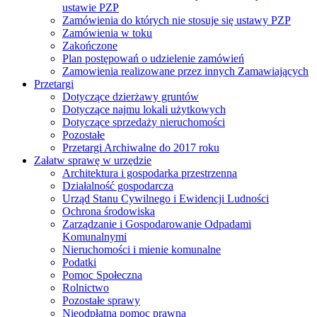
ustawie PZP
Zamówienia do których nie stosuje się ustawy PZP
Zamówienia w toku
Zakończone
Plan postępowań o udzielenie zamówień
Zamowienia realizowane przez innych Zamawiających
Przetargi
Dotyczące dzierżawy gruntów
Dotyczące najmu lokali użytkowych
Dotyczące sprzedaży nieruchomości
Pozostałe
Przetargi Archiwalne do 2017 roku
Załatw sprawę w urzędzie
Architektura i gospodarka przestrzenna
Działalność gospodarcza
Urząd Stanu Cywilnego i Ewidencji Ludności
Ochrona środowiska
Zarządzanie i Gospodarowanie Odpadami
Komunalnymi
Nieruchomości i mienie komunalne
Podatki
Pomoc Społeczna
Rolnictwo
Pozostałe sprawy
Nieodpłatna pomoc prawna