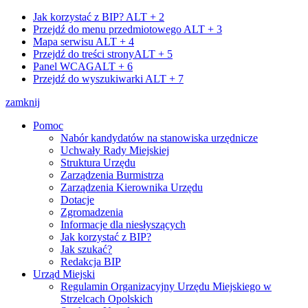
Jak korzystać z BIP?
ALT + 2
Przejdź do menu przedmiotowego
ALT + 3
Mapa serwisu
ALT + 4
Przejdź do treści strony
ALT + 5
Panel WCAG
ALT + 6
Przejdź do wyszukiwarki
ALT + 7
zamknij
Pomoc
Nabór kandydatów na stanowiska urzędnicze
Uchwały Rady Miejskiej
Struktura Urzędu
Zarządzenia Burmistrza
Zarządzenia Kierownika Urzędu
Dotacje
Zgromadzenia
Informacje dla niesłyszących
Jak korzystać z BIP?
Jak szukać?
Redakcja BIP
Urząd Miejski
Regulamin Organizacyjny Urzędu Miejskiego w
Strzelcach Opolskich