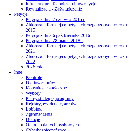
Infrastruktura Techniczna i Inwestycje
Rewitalizacja - Zaświadczenie
Petycje
Petycja z dnia 7 czerwca 2016 r
Zbiorcza informacja o petycjach rozpatrzonych w roku
2015
Petycja z dnia 6 października 2016 r
Petycja z dnia 28 marca 2018 r
Zbiorcza informacja o petycjach rozpatrzonych w roku
2021
Zbiorcza informacja o petycjach rozpatrzonych w roku
2022
2026 rok
Inne
Kontrole
Dla inwestorów
Konsultacje społeczne
Wybory
Plany, strategie, programy
Rejestry, ewidencje, archiwa
Lobbing
Zgromadzenia
Dotacje
Ochrona danych osobowych
Cyberbezpieczeństwo