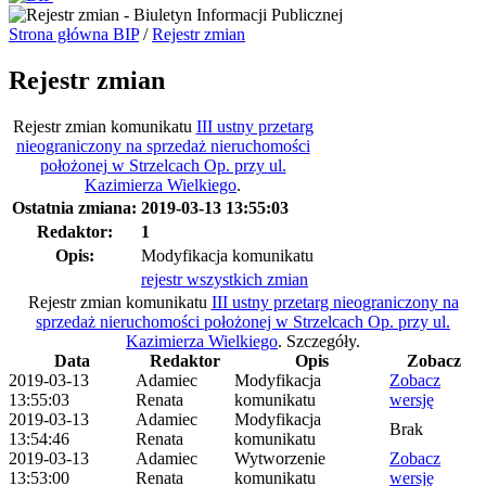
Strona główna BIP
/
Rejestr zmian
Rejestr zmian
Rejestr zmian komunikatu
III ustny przetarg
nieograniczony na sprzedaż nieruchomości
położonej w Strzelcach Op. przy ul.
Kazimierza Wielkiego
.
Ostatnia zmiana:
2019-03-13 13:55:03
Redaktor:
1
Opis:
Modyfikacja komunikatu
rejestr wszystkich zmian
Rejestr zmian komunikatu
III ustny przetarg nieograniczony na
sprzedaż nieruchomości położonej w Strzelcach Op. przy ul.
Kazimierza Wielkiego
.
Szczegóły.
Data
Redaktor
Opis
Zobacz
2019-03-13
Adamiec
Modyfikacja
Zobacz
13:55:03
Renata
komunikatu
wersję
2019-03-13
Adamiec
Modyfikacja
Brak
13:54:46
Renata
komunikatu
2019-03-13
Adamiec
Wytworzenie
Zobacz
13:53:00
Renata
komunikatu
wersję