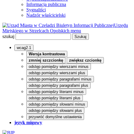
Informacja publiczna
Sygnaliści
Nadzór właścicielski
Biuletyn Informacji Publicznej
Urzędu
Miejskiego w Strzelcach Opolskich
menu
szukaj
wcag2.1
Wersja kontrastowa
zmniej szczcionkę
zwiększ czcionkę
odstęp pomiędzy wierszami minus
odstęp pomiędzy wierszami plus
odstęp pomiędzy paragrafami minus
odstęp pomiędzy paragrafami plus
odstęp pomiędzy literami minus
odstęp pomiędzy literami plus
odstęp pomiędzy słowami minus
odstęp pomiędzy słowami plus
przywróć domyślne ustawienia
język migowy