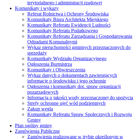
terytorialnego i administracji rządowej
Komunikaty i wykazy
Referat Rolnictwa i Ochrony Środowiska
Komunikaty Biura Architekta Miejskiego
Komunikaty Referatu Ewidencji Ludności
Komunikaty Referatu Podatkowego
Komunikaty Referatu Zarządzania i Gospodarowania
Odpadami Komunalnymi
Wykaz nieruchomości gminnych przeznaczonych do
sprzedaży
Komunikaty Wydziału Organizacyjnego
Ogłoszenia Burmistrza
Komunikaty i Obwieszczenia
Wykaz danych o dokumentach zawierających
informacje o środowisku i jego ochronie
Ogłoszenia i komunikaty dot. spraw organizacji
pozarządowych
Informacja o jakości wody przeznaczonej do spożycia
Strefy ochronne ujęć wód podziemnych
Zakup węgla
Komunikaty Referatu Spraw Spolecznych i Rozwoju
Gminy
Plan ogólny gminy
Zamówienia Publiczne
Zamówienia realizowane w trybie określonym w