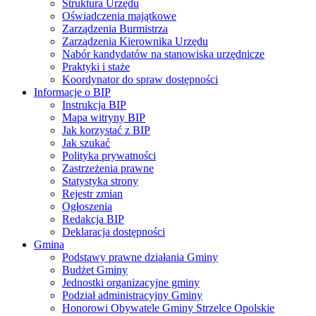
Struktura Urzędu
Oświadczenia majątkowe
Zarządzenia Burmistrza
Zarządzenia Kierownika Urzędu
Nabór kandydatów na stanowiska urzędnicze
Praktyki i staże
Koordynator do spraw dostępności
Informacje o BIP
Instrukcja BIP
Mapa witryny BIP
Jak korzystać z BIP
Jak szukać
Polityka prywatności
Zastrzeżenia prawne
Statystyka strony
Rejestr zmian
Ogłoszenia
Redakcja BIP
Deklaracja dostępności
Gmina
Podstawy prawne działania Gminy
Budżet Gminy
Jednostki organizacyjne gminy
Podział administracyjny Gminy
Honorowi Obywatele Gminy Strzelce Opolskie