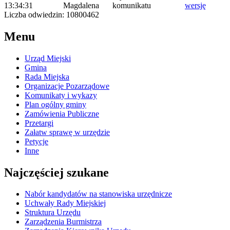
13:34:31
Magdalena
komunikatu
wersję
Liczba odwiedzin: 10800462
Menu
Urząd Miejski
Gmina
Rada Miejska
Organizacje Pozarządowe
Komunikaty i wykazy
Plan ogólny gminy
Zamówienia Publiczne
Przetargi
Załatw sprawę w urzędzie
Petycje
Inne
Najczęściej szukane
Nabór kandydatów na stanowiska urzędnicze
Uchwały Rady Miejskiej
Struktura Urzędu
Zarządzenia Burmistrza