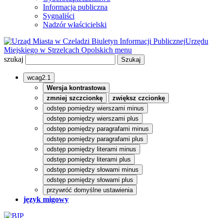
Informacja publiczna
Sygnaliści
Nadzór właścicielski
Biuletyn Informacji Publicznej
Urzędu
Miejskiego w Strzelcach Opolskich
menu
szukaj
wcag2.1
Wersja kontrastowa
zmniej szczcionkę
zwiększ czcionkę
odstęp pomiędzy wierszami minus
odstęp pomiędzy wierszami plus
odstęp pomiędzy paragrafami minus
odstęp pomiędzy paragrafami plus
odstęp pomiędzy literami minus
odstęp pomiędzy literami plus
odstęp pomiędzy słowami minus
odstęp pomiędzy słowami plus
przywróć domyślne ustawienia
język migowy