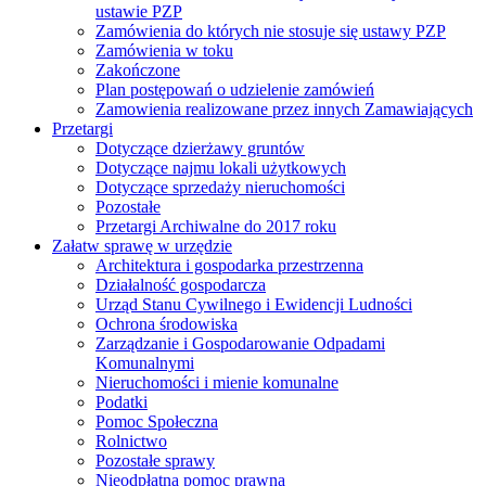
ustawie PZP
Zamówienia do których nie stosuje się ustawy PZP
Zamówienia w toku
Zakończone
Plan postępowań o udzielenie zamówień
Zamowienia realizowane przez innych Zamawiających
Przetargi
Dotyczące dzierżawy gruntów
Dotyczące najmu lokali użytkowych
Dotyczące sprzedaży nieruchomości
Pozostałe
Przetargi Archiwalne do 2017 roku
Załatw sprawę w urzędzie
Architektura i gospodarka przestrzenna
Działalność gospodarcza
Urząd Stanu Cywilnego i Ewidencji Ludności
Ochrona środowiska
Zarządzanie i Gospodarowanie Odpadami
Komunalnymi
Nieruchomości i mienie komunalne
Podatki
Pomoc Społeczna
Rolnictwo
Pozostałe sprawy
Nieodpłatna pomoc prawna