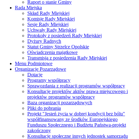
Raport o stanie Gminy
Rada Miejska
Skład Rady Miejskiej
Komisje Rady Miejskiej
Sesje Rady Miejskiej
Uchwały Rady Miejskiej
Protokoły z posiedzeń Rady Miejskiej
Dyżury Radnych
Statut Gminy Strzelce Opolskie
Oświadczenia majątkowe
Transmisja z posiedzenia Rady Miejskiej
Menu Podmiotowe
Organizacje Pozarządowe
Dotacje
Programy współpracy
Sprawozdania z realizacji programów współpracy
Konsultacje projektów aktów prawa miejscowego i
projektów programów współpracy
Baza organizacji pozarządowych
Pliki do pobrania
Projekt "Jesień życia w dobrej kondycji bez bólu"
współfinansowany ze środków Europejskiego
Funduszu Społecznego i Budżetu Państwa-projekt
zakończony
Konsultacje społeczne innych jednostek samorządu