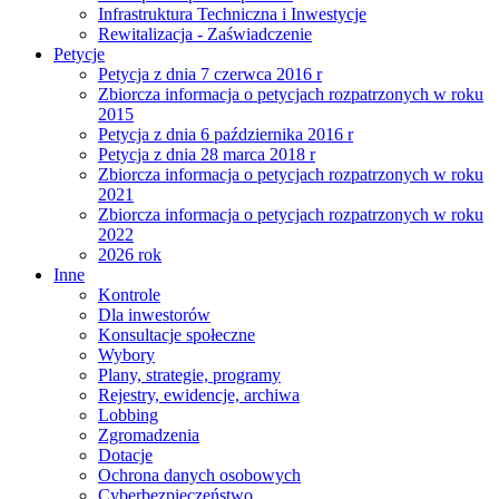
Infrastruktura Techniczna i Inwestycje
Rewitalizacja - Zaświadczenie
Petycje
Petycja z dnia 7 czerwca 2016 r
Zbiorcza informacja o petycjach rozpatrzonych w roku
2015
Petycja z dnia 6 października 2016 r
Petycja z dnia 28 marca 2018 r
Zbiorcza informacja o petycjach rozpatrzonych w roku
2021
Zbiorcza informacja o petycjach rozpatrzonych w roku
2022
2026 rok
Inne
Kontrole
Dla inwestorów
Konsultacje społeczne
Wybory
Plany, strategie, programy
Rejestry, ewidencje, archiwa
Lobbing
Zgromadzenia
Dotacje
Ochrona danych osobowych
Cyberbezpieczeństwo