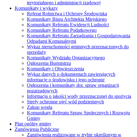
terytorialnego i administracji rządowej
Komunikaty i wykazy
Referat Rolnictwa i Ochrony Środowiska
Komunikaty Biura Architekta Miejskiego
Komunikaty Referatu Ewidencji Ludności
Komunikaty Referatu Podatkowego
Komunikaty Referatu Zarządzania i Gospodarowania
Odpadami Komunalnymi
Wykaz nieruchomości gminnych przeznaczonych do
sprzedaży
Komunikaty Wydziału Organizacyjnego
Ogłoszenia Burmistrza
Komunikaty i Obwieszczenia
Wykaz danych o dokumentach zawierających
informacje o środowisku i jego ochronie
Ogłoszenia i komunikaty dot. spraw organizacji
pozarządowych
Informacja o jakości wody przeznaczonej do spożycia
Strefy ochronne ujęć wód podziemnych
Zakup węgla
Komunikaty Referatu Spraw Spolecznych i Rozwoju
Gminy
Plan ogólny gminy
Zamówienia Publiczne
Zamówienia realizowane w trybie określonym w