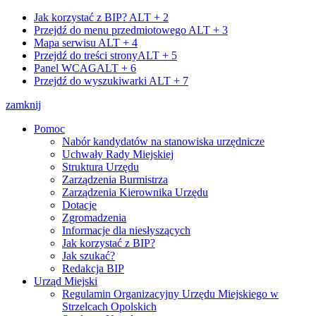
Jak korzystać z BIP?
ALT + 2
Przejdź do menu przedmiotowego
ALT + 3
Mapa serwisu
ALT + 4
Przejdź do treści strony
ALT + 5
Panel WCAG
ALT + 6
Przejdź do wyszukiwarki
ALT + 7
zamknij
Pomoc
Nabór kandydatów na stanowiska urzędnicze
Uchwały Rady Miejskiej
Struktura Urzędu
Zarządzenia Burmistrza
Zarządzenia Kierownika Urzędu
Dotacje
Zgromadzenia
Informacje dla niesłyszących
Jak korzystać z BIP?
Jak szukać?
Redakcja BIP
Urząd Miejski
Regulamin Organizacyjny Urzędu Miejskiego w
Strzelcach Opolskich