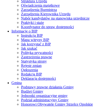
Struktura Urzędu
Oświadczenia majątkowe
Zarządzenia Burmistrza
Zarządzenia Kierownika Urzędu
Nabór kandydatów na stanowiska urzędnicze
Praktyki i staże
Koordynator do spraw dostępności
Informacje o BIP
Instrukcja BIP
Mapa witryny BIP
Jak korzystać z BIP
Jak szukać
Polityka prywatności
Zastrzeżenia prawne
Statystyka strony
Rejestr zmian
Ogłoszenia
Redakcja BIP
Deklaracja dostępności
Gmina
Podstawy prawne działania Gminy
Budżet Gminy
Jednostki organizacyjne gminy
Podział administracyjny Gminy
Honorowi Obywatele Gminy Strzelce Opolskie