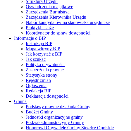
Struktura Urzędu
Oświadczenia majątkowe
Zarządzenia Burmistrza
Zarządzenia Kierownika Urzędu
Nabór kandydatów na stanowiska urzędnicze
Praktyki i staże
Koordynator do spraw dostępności
Informacje o BIP
Instrukcja BIP
Mapa witryny BIP
Jak korzystać z BIP
Jak szukać
Polityka prywatności
Zastrzeżenia prawne
Statystyka strony
Rejestr zmian
Ogłoszenia
Redakcja BIP
Deklaracja dostępności
Gmina
Podstawy prawne działania Gminy
Budżet Gminy
Jednostki organizacyjne gminy
Podział administracyjny Gminy
Honorowi Obywatele Gminy Strzelce Opolskie