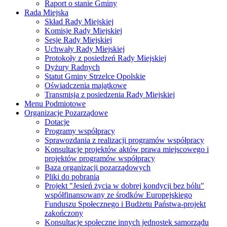
Raport o stanie Gminy
Rada Miejska
Skład Rady Miejskiej
Komisje Rady Miejskiej
Sesje Rady Miejskiej
Uchwały Rady Miejskiej
Protokoły z posiedzeń Rady Miejskiej
Dyżury Radnych
Statut Gminy Strzelce Opolskie
Oświadczenia majątkowe
Transmisja z posiedzenia Rady Miejskiej
Menu Podmiotowe
Organizacje Pozarządowe
Dotacje
Programy współpracy
Sprawozdania z realizacji programów współpracy
Konsultacje projektów aktów prawa miejscowego i
projektów programów współpracy
Baza organizacji pozarządowych
Pliki do pobrania
Projekt "Jesień życia w dobrej kondycji bez bólu"
współfinansowany ze środków Europejskiego
Funduszu Społecznego i Budżetu Państwa-projekt
zakończony
Konsultacje społeczne innych jednostek samorządu