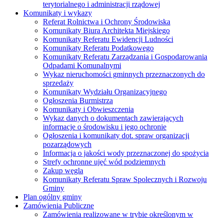
terytorialnego i administracji rządowej
Komunikaty i wykazy
Referat Rolnictwa i Ochrony Środowiska
Komunikaty Biura Architekta Miejskiego
Komunikaty Referatu Ewidencji Ludności
Komunikaty Referatu Podatkowego
Komunikaty Referatu Zarządzania i Gospodarowania
Odpadami Komunalnymi
Wykaz nieruchomości gminnych przeznaczonych do
sprzedaży
Komunikaty Wydziału Organizacyjnego
Ogłoszenia Burmistrza
Komunikaty i Obwieszczenia
Wykaz danych o dokumentach zawierających
informacje o środowisku i jego ochronie
Ogłoszenia i komunikaty dot. spraw organizacji
pozarządowych
Informacja o jakości wody przeznaczonej do spożycia
Strefy ochronne ujęć wód podziemnych
Zakup węgla
Komunikaty Referatu Spraw Spolecznych i Rozwoju
Gminy
Plan ogólny gminy
Zamówienia Publiczne
Zamówienia realizowane w trybie określonym w