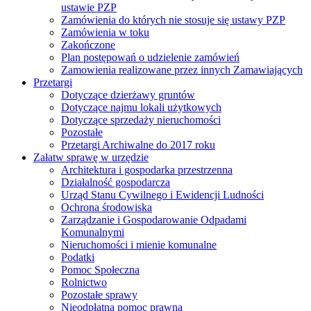
ustawie PZP
Zamówienia do których nie stosuje się ustawy PZP
Zamówienia w toku
Zakończone
Plan postępowań o udzielenie zamówień
Zamowienia realizowane przez innych Zamawiających
Przetargi
Dotyczące dzierżawy gruntów
Dotyczące najmu lokali użytkowych
Dotyczące sprzedaży nieruchomości
Pozostałe
Przetargi Archiwalne do 2017 roku
Załatw sprawę w urzędzie
Architektura i gospodarka przestrzenna
Działalność gospodarcza
Urząd Stanu Cywilnego i Ewidencji Ludności
Ochrona środowiska
Zarządzanie i Gospodarowanie Odpadami
Komunalnymi
Nieruchomości i mienie komunalne
Podatki
Pomoc Społeczna
Rolnictwo
Pozostałe sprawy
Nieodpłatna pomoc prawna