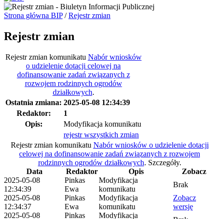
Strona główna BIP
/
Rejestr zmian
Rejestr zmian
Rejestr zmian komunikatu
Nabór wniosków
o udzielenie dotacji celowej na
dofinansowanie zadań związanych z
rozwojem rodzinnych ogrodów
działkowych
.
Ostatnia zmiana:
2025-05-08 12:34:39
Redaktor:
1
Opis:
Modyfikacja komunikatu
rejestr wszystkich zmian
Rejestr zmian komunikatu
Nabór wniosków o udzielenie dotacji
celowej na dofinansowanie zadań związanych z rozwojem
rodzinnych ogrodów działkowych
.
Szczegóły.
Data
Redaktor
Opis
Zobacz
2025-05-08
Pinkas
Modyfikacja
Brak
12:34:39
Ewa
komunikatu
2025-05-08
Pinkas
Modyfikacja
Zobacz
12:34:37
Ewa
komunikatu
wersję
2025-05-08
Pinkas
Modyfikacja