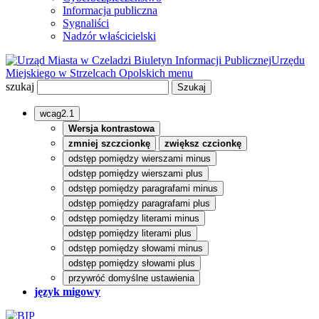
Informacja publiczna
Sygnaliści
Nadzór właścicielski
Biuletyn Informacji Publicznej
Urzędu
Miejskiego w Strzelcach Opolskich
menu
szukaj
wcag2.1
Wersja kontrastowa
zmniej szczcionkę
zwiększ czcionkę
odstęp pomiędzy wierszami minus
odstęp pomiędzy wierszami plus
odstęp pomiędzy paragrafami minus
odstęp pomiędzy paragrafami plus
odstęp pomiędzy literami minus
odstęp pomiędzy literami plus
odstęp pomiędzy słowami minus
odstęp pomiędzy słowami plus
przywróć domyślne ustawienia
język migowy