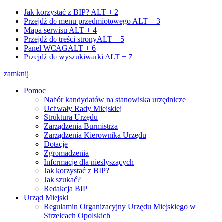
Jak korzystać z BIP?
ALT + 2
Przejdź do menu przedmiotowego
ALT + 3
Mapa serwisu
ALT + 4
Przejdź do treści strony
ALT + 5
Panel WCAG
ALT + 6
Przejdź do wyszukiwarki
ALT + 7
zamknij
Pomoc
Nabór kandydatów na stanowiska urzędnicze
Uchwały Rady Miejskiej
Struktura Urzędu
Zarządzenia Burmistrza
Zarządzenia Kierownika Urzędu
Dotacje
Zgromadzenia
Informacje dla niesłyszących
Jak korzystać z BIP?
Jak szukać?
Redakcja BIP
Urząd Miejski
Regulamin Organizacyjny Urzędu Miejskiego w
Strzelcach Opolskich