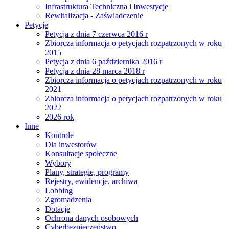
Infrastruktura Techniczna i Inwestycje
Rewitalizacja - Zaświadczenie
Petycje
Petycja z dnia 7 czerwca 2016 r
Zbiorcza informacja o petycjach rozpatrzonych w roku
2015
Petycja z dnia 6 października 2016 r
Petycja z dnia 28 marca 2018 r
Zbiorcza informacja o petycjach rozpatrzonych w roku
2021
Zbiorcza informacja o petycjach rozpatrzonych w roku
2022
2026 rok
Inne
Kontrole
Dla inwestorów
Konsultacje społeczne
Wybory
Plany, strategie, programy
Rejestry, ewidencje, archiwa
Lobbing
Zgromadzenia
Dotacje
Ochrona danych osobowych
Cyberbezpieczeństwo