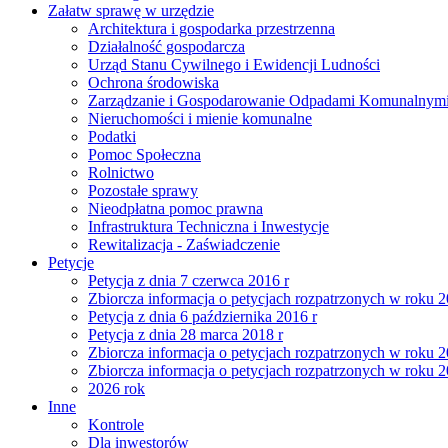
Załatw sprawę w urzędzie
Architektura i gospodarka przestrzenna
Działalność gospodarcza
Urząd Stanu Cywilnego i Ewidencji Ludności
Ochrona środowiska
Zarządzanie i Gospodarowanie Odpadami Komunalnym
Nieruchomości i mienie komunalne
Podatki
Pomoc Społeczna
Rolnictwo
Pozostałe sprawy
Nieodpłatna pomoc prawna
Infrastruktura Techniczna i Inwestycje
Rewitalizacja - Zaświadczenie
Petycje
Petycja z dnia 7 czerwca 2016 r
Zbiorcza informacja o petycjach rozpatrzonych w roku 
Petycja z dnia 6 października 2016 r
Petycja z dnia 28 marca 2018 r
Zbiorcza informacja o petycjach rozpatrzonych w roku 
Zbiorcza informacja o petycjach rozpatrzonych w roku 
2026 rok
Inne
Kontrole
Dla inwestorów