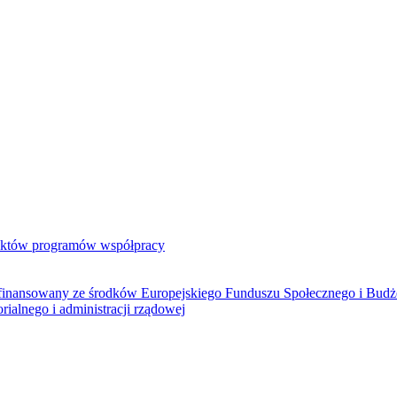
jektów programów współpracy
ółfinansowany ze środków Europejskiego Funduszu Społecznego i Bud
rialnego i administracji rządowej