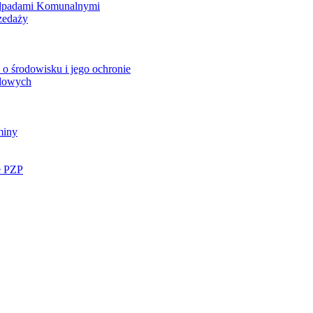
Odpadami Komunalnymi
zedaży
o środowisku i jego ochronie
ądowych
miny
e PZP