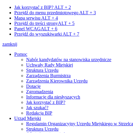
Jak korzystać z BIP?
ALT + 2
Przejdź do menu przedmiotowego
ALT + 3
Mapa serwisu
ALT + 4
Przejdź do treści strony
ALT + 5
Panel WCAG
ALT + 6
Przejdź do wyszukiwarki
ALT + 7
zamknij
Pomoc
Nabór kandydatów na stanowiska urzędnicze
Uchwały Rady Miejskiej
Struktura Urzędu
Zarządzenia Burmistrza
Zarządzenia Kierownika Urzędu
Dotacje
Zgromadzenia
Informacje dla niesłyszących
Jak korzystać z BIP?
Jak szukać?
Redakcja BIP
Urząd Miejski
Regulamin Organizacyjny Urzędu Miejskiego w Strzelc
Struktura Urzędu