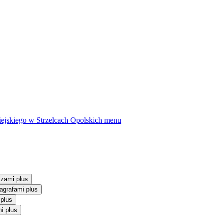
ejskiego w Strzelcach Opolskich
menu
szami plus
agrafami plus
 plus
i plus