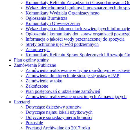
Komunikaty Referatu Zarządzania i Gospodarowania 
Wykaz nieruchomości gminnych przeznaczonych do spr
Komunikaty Wydziału Organizacyjnego
Ogłoszenia Burmistrza
Komunikaty i Obwieszczenia
Wykaz danych o dokumentach zawierających informacje 
Ogłoszenia i komunikaty dot. spraw organizacji pozarz
Informacja o jakości wody przeznaczonej do spożycia
Strefy ochronne ujęć wód podziemnych
Zakup węgla
Komunikaty Referatu Spraw Spolecznych i Rozwoju G
Plan ogólny gminy
Zamówienia Publiczne
Zamówienia realizowane w trybie określonym w ustawi
Zamówienia do których nie stosuje się ustawy PZP
Zamówienia w toku
Zakończone
Plan postępowań o udzielenie zamówień
Zamowienia realizowane przez innych Zamawiających
Przetargi
Dotyczące dzierżawy gruntów
Dotyczące najmu lokali użytkowych
Dotyczące sprzedaży nieruchomości
Pozostałe
Przetargi Archiwalne do 2017 roku