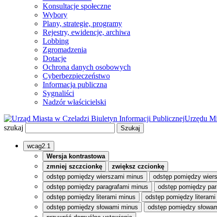
Konsultacje społeczne
Wybory
Plany, strategie, programy
Rejestry, ewidencje, archiwa
Lobbing
Zgromadzenia
Dotacje
Ochrona danych osobowych
Cyberbezpieczeństwo
Informacja publiczna
Sygnaliści
Nadzór właścicielski
Biuletyn Informacji Publicznej
Urzędu Mi
szukaj
wcag2.1
Wersja kontrastowa
zmniej szczcionkę
zwiększ czcionkę
odstęp pomiędzy wierszami minus
odstęp pomiędzy wier
odstęp pomiędzy paragrafami minus
odstęp pomiędzy par
odstęp pomiędzy literami minus
odstęp pomiędzy literami
odstęp pomiędzy słowami minus
odstęp pomiędzy słowam