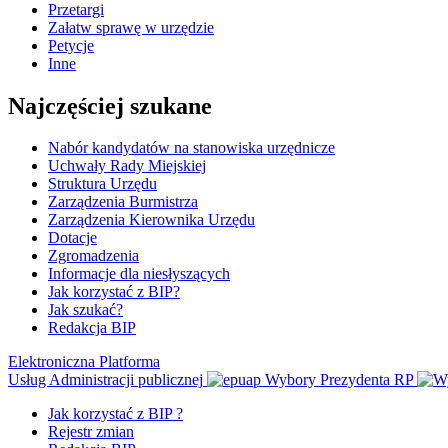
Przetargi
Załatw sprawę w urzędzie
Petycje
Inne
Najczęściej szukane
Nabór kandydatów na stanowiska urzędnicze
Uchwały Rady Miejskiej
Struktura Urzędu
Zarządzenia Burmistrza
Zarządzenia Kierownika Urzędu
Dotacje
Zgromadzenia
Informacje dla niesłyszących
Jak korzystać z BIP?
Jak szukać?
Redakcja BIP
Elektroniczna Platforma
Usług Administracji publicznej
Wybory Prezydenta RP
Jak korzystać z BIP ?
Rejestr zmian