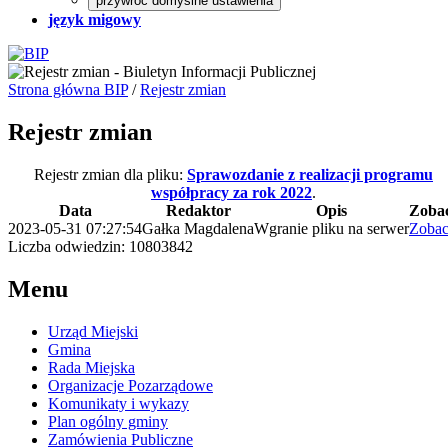
przywróć domyślne ustawienia
język migowy
Strona główna BIP
/
Rejestr zmian
Rejestr zmian
Rejestr zmian dla pliku:
Sprawozdanie z realizacji programu
współpracy za rok 2022
.
Data
Redaktor
Opis
Zoba
2023-05-31 07:27:54
Gałka Magdalena
Wgranie pliku na serwer
Zoba
Liczba odwiedzin: 10803842
Menu
Urząd Miejski
Gmina
Rada Miejska
Organizacje Pozarządowe
Komunikaty i wykazy
Plan ogólny gminy
Zamówienia Publiczne