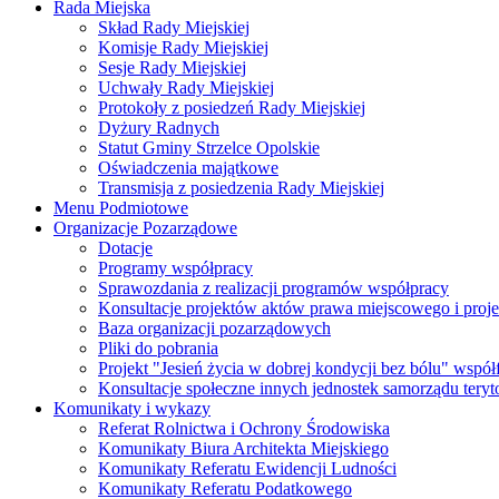
Rada Miejska
Skład Rady Miejskiej
Komisje Rady Miejskiej
Sesje Rady Miejskiej
Uchwały Rady Miejskiej
Protokoły z posiedzeń Rady Miejskiej
Dyżury Radnych
Statut Gminy Strzelce Opolskie
Oświadczenia majątkowe
Transmisja z posiedzenia Rady Miejskiej
Menu Podmiotowe
Organizacje Pozarządowe
Dotacje
Programy współpracy
Sprawozdania z realizacji programów współpracy
Konsultacje projektów aktów prawa miejscowego i pro
Baza organizacji pozarządowych
Pliki do pobrania
Projekt "Jesień życia w dobrej kondycji bez bólu" wsp
Konsultacje społeczne innych jednostek samorządu teryto
Komunikaty i wykazy
Referat Rolnictwa i Ochrony Środowiska
Komunikaty Biura Architekta Miejskiego
Komunikaty Referatu Ewidencji Ludności
Komunikaty Referatu Podatkowego