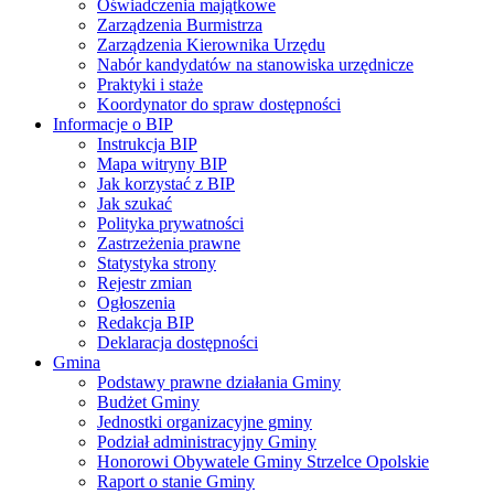
Oświadczenia majątkowe
Zarządzenia Burmistrza
Zarządzenia Kierownika Urzędu
Nabór kandydatów na stanowiska urzędnicze
Praktyki i staże
Koordynator do spraw dostępności
Informacje o BIP
Instrukcja BIP
Mapa witryny BIP
Jak korzystać z BIP
Jak szukać
Polityka prywatności
Zastrzeżenia prawne
Statystyka strony
Rejestr zmian
Ogłoszenia
Redakcja BIP
Deklaracja dostępności
Gmina
Podstawy prawne działania Gminy
Budżet Gminy
Jednostki organizacyjne gminy
Podział administracyjny Gminy
Honorowi Obywatele Gminy Strzelce Opolskie
Raport o stanie Gminy