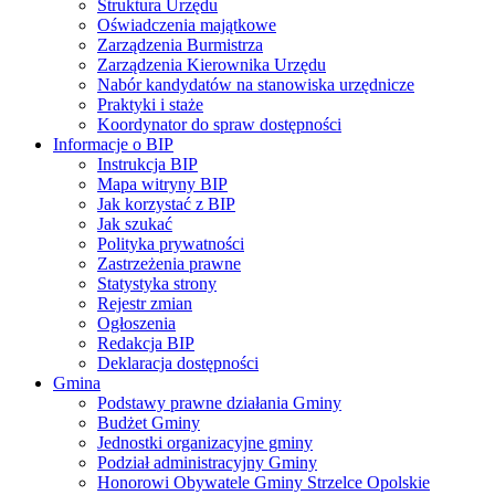
Struktura Urzędu
Oświadczenia majątkowe
Zarządzenia Burmistrza
Zarządzenia Kierownika Urzędu
Nabór kandydatów na stanowiska urzędnicze
Praktyki i staże
Koordynator do spraw dostępności
Informacje o BIP
Instrukcja BIP
Mapa witryny BIP
Jak korzystać z BIP
Jak szukać
Polityka prywatności
Zastrzeżenia prawne
Statystyka strony
Rejestr zmian
Ogłoszenia
Redakcja BIP
Deklaracja dostępności
Gmina
Podstawy prawne działania Gminy
Budżet Gminy
Jednostki organizacyjne gminy
Podział administracyjny Gminy
Honorowi Obywatele Gminy Strzelce Opolskie