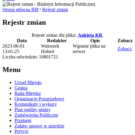
Strona główna BIP
/
Rejestr zmian
Rejestr zmian
Rejestr zmian dla pliku:
Ankieta KR
.
Data
Redaktor
Opis
Zobacz
2023-06-01
Waloszek
Wgranie pliku na
Zobacz
13:01:25
Hubert
serwer
Liczba odwiedzin: 10801721
Menu
Urząd Miejski
Gmina
Rada Miejska
Organizacje Pozarządowe
Komunikaty i wykazy
Plan ogólny gminy
Zamówienia Publiczne
Przetargi
Załatw sprawę w urzędzie
Petycje