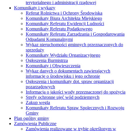
terytorialnego i administracji rządowej
Komunikaty i wykazy
Referat Rolnictwa i Ochrony Środowiska
Komunikaty Biura Architekta Miejskiego
Komunikaty Referatu Ewidencji Ludności
Komunikaty Referatu Podatkowego
Komunikaty Referatu Zarządzania i Gospodarowania
Odpadami Komunalnymi
Wykaz nieruchomości gminnych przeznaczonych do
sprzedaży
Komunikaty Wydziału Organizacyjnego
Ogłoszenia Burmistrza
Komunikaty i Obwieszczenia
Wykaz danych o dokumentach zawierających
informacje o środowisku i jego ochronie
Ogłoszenia i komunikaty dot. spraw organizacji
pozarządowych
Informacja o jakości wody przeznaczonej do spożycia
Strefy ochronne ujęć wód podziemnych
Zakup węgla
Komunikaty Referatu Spraw Spolecznych i Rozwoju
Gminy
Plan ogólny gminy
Zamówienia Publiczne
Zamówienia realizowane w trybie określonym w