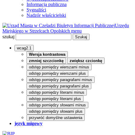
Informacja publiczna
Sygnaliści
Nadzór właścicielski
Biuletyn Informacji Publicznej
Urzędu
Miejskiego w Strzelcach Opolskich
menu
szukaj
wcag2.1
Wersja kontrastowa
zmniej szczcionkę
zwiększ czcionkę
odstęp pomiędzy wierszami minus
odstęp pomiędzy wierszami plus
odstęp pomiędzy paragrafami minus
odstęp pomiędzy paragrafami plus
odstęp pomiędzy literami minus
odstęp pomiędzy literami plus
odstęp pomiędzy słowami minus
odstęp pomiędzy słowami plus
przywróć domyślne ustawienia
język migowy