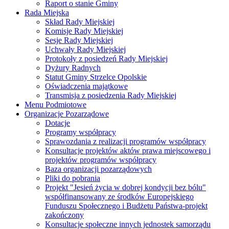
Raport o stanie Gminy
Rada Miejska
Skład Rady Miejskiej
Komisje Rady Miejskiej
Sesje Rady Miejskiej
Uchwały Rady Miejskiej
Protokoły z posiedzeń Rady Miejskiej
Dyżury Radnych
Statut Gminy Strzelce Opolskie
Oświadczenia majątkowe
Transmisja z posiedzenia Rady Miejskiej
Menu Podmiotowe
Organizacje Pozarządowe
Dotacje
Programy współpracy
Sprawozdania z realizacji programów współpracy
Konsultacje projektów aktów prawa miejscowego i
projektów programów współpracy
Baza organizacji pozarządowych
Pliki do pobrania
Projekt "Jesień życia w dobrej kondycji bez bólu"
współfinansowany ze środków Europejskiego
Funduszu Społecznego i Budżetu Państwa-projekt
zakończony
Konsultacje społeczne innych jednostek samorządu