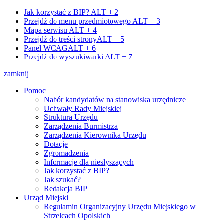
Jak korzystać z BIP?
ALT + 2
Przejdź do menu przedmiotowego
ALT + 3
Mapa serwisu
ALT + 4
Przejdź do treści strony
ALT + 5
Panel WCAG
ALT + 6
Przejdź do wyszukiwarki
ALT + 7
zamknij
Pomoc
Nabór kandydatów na stanowiska urzędnicze
Uchwały Rady Miejskiej
Struktura Urzędu
Zarządzenia Burmistrza
Zarządzenia Kierownika Urzędu
Dotacje
Zgromadzenia
Informacje dla niesłyszących
Jak korzystać z BIP?
Jak szukać?
Redakcja BIP
Urząd Miejski
Regulamin Organizacyjny Urzędu Miejskiego w
Strzelcach Opolskich