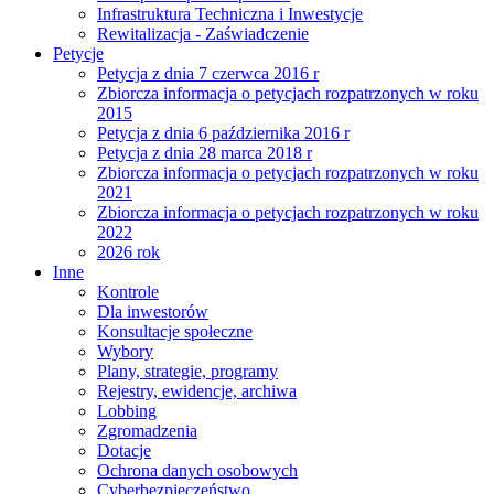
Infrastruktura Techniczna i Inwestycje
Rewitalizacja - Zaświadczenie
Petycje
Petycja z dnia 7 czerwca 2016 r
Zbiorcza informacja o petycjach rozpatrzonych w roku
2015
Petycja z dnia 6 października 2016 r
Petycja z dnia 28 marca 2018 r
Zbiorcza informacja o petycjach rozpatrzonych w roku
2021
Zbiorcza informacja o petycjach rozpatrzonych w roku
2022
2026 rok
Inne
Kontrole
Dla inwestorów
Konsultacje społeczne
Wybory
Plany, strategie, programy
Rejestry, ewidencje, archiwa
Lobbing
Zgromadzenia
Dotacje
Ochrona danych osobowych
Cyberbezpieczeństwo