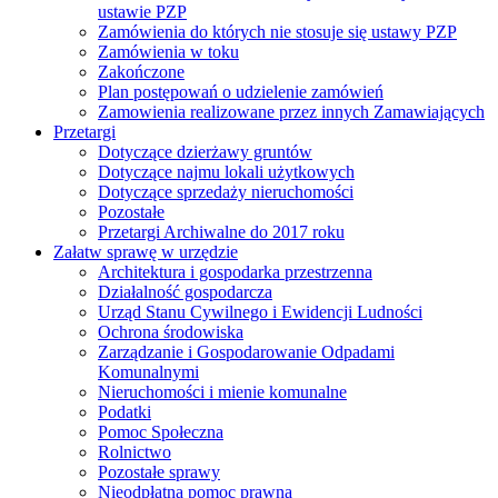
ustawie PZP
Zamówienia do których nie stosuje się ustawy PZP
Zamówienia w toku
Zakończone
Plan postępowań o udzielenie zamówień
Zamowienia realizowane przez innych Zamawiających
Przetargi
Dotyczące dzierżawy gruntów
Dotyczące najmu lokali użytkowych
Dotyczące sprzedaży nieruchomości
Pozostałe
Przetargi Archiwalne do 2017 roku
Załatw sprawę w urzędzie
Architektura i gospodarka przestrzenna
Działalność gospodarcza
Urząd Stanu Cywilnego i Ewidencji Ludności
Ochrona środowiska
Zarządzanie i Gospodarowanie Odpadami
Komunalnymi
Nieruchomości i mienie komunalne
Podatki
Pomoc Społeczna
Rolnictwo
Pozostałe sprawy
Nieodpłatna pomoc prawna