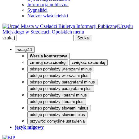
Informacja publiczna
Sygnaliści
Nadzór właścicielski
Biuletyn Informacji Publicznej
Urzędu
Miejskiego w Strzelcach Opolskich
menu
szukaj
wcag2.1
Wersja kontrastowa
zmniej szczcionkę
zwiększ czcionkę
odstęp pomiędzy wierszami minus
odstęp pomiędzy wierszami plus
odstęp pomiędzy paragrafami minus
odstęp pomiędzy paragrafami plus
odstęp pomiędzy literami minus
odstęp pomiędzy literami plus
odstęp pomiędzy słowami minus
odstęp pomiędzy słowami plus
przywróć domyślne ustawienia
język migowy