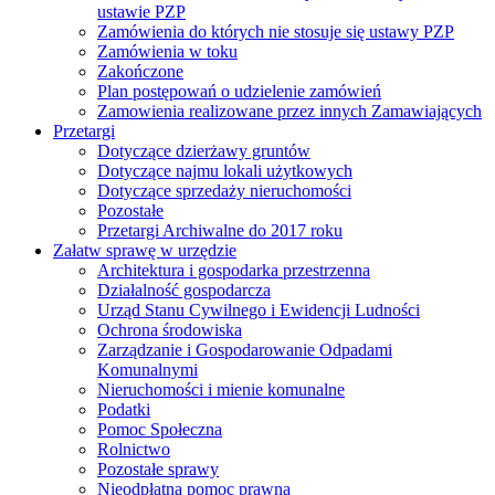
ustawie PZP
Zamówienia do których nie stosuje się ustawy PZP
Zamówienia w toku
Zakończone
Plan postępowań o udzielenie zamówień
Zamowienia realizowane przez innych Zamawiających
Przetargi
Dotyczące dzierżawy gruntów
Dotyczące najmu lokali użytkowych
Dotyczące sprzedaży nieruchomości
Pozostałe
Przetargi Archiwalne do 2017 roku
Załatw sprawę w urzędzie
Architektura i gospodarka przestrzenna
Działalność gospodarcza
Urząd Stanu Cywilnego i Ewidencji Ludności
Ochrona środowiska
Zarządzanie i Gospodarowanie Odpadami
Komunalnymi
Nieruchomości i mienie komunalne
Podatki
Pomoc Społeczna
Rolnictwo
Pozostałe sprawy
Nieodpłatna pomoc prawna