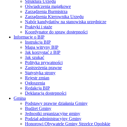
Struktura Urzędu
Oświadczenia majątkowe
Zarządzenia Burmistrza
Zarządzenia Kierownika Urzędu
Nabór kandydatów na stanowiska urzędnicze
Praktyki i staże
Koordynator do spraw dostępności
Informacje o BIP
Instrukcja BIP
Mapa witryny BIP
Jak korzystać z BIP
Jak szukać
Polityka prywatności
Zastrzeżenia prawne
Statystyka strony
Rejestr zmian
Ogłoszenia
Redakcja BIP
Deklaracja dostępności
Gmina
Podstawy prawne działania Gminy
Budżet Gminy
Jednostki organizacyjne gminy
Podział administracyjny Gminy
Honorowi Obywatele Gminy Strzelce Opolskie