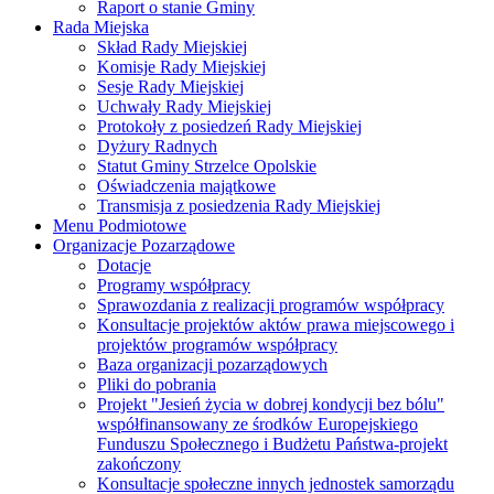
Raport o stanie Gminy
Rada Miejska
Skład Rady Miejskiej
Komisje Rady Miejskiej
Sesje Rady Miejskiej
Uchwały Rady Miejskiej
Protokoły z posiedzeń Rady Miejskiej
Dyżury Radnych
Statut Gminy Strzelce Opolskie
Oświadczenia majątkowe
Transmisja z posiedzenia Rady Miejskiej
Menu Podmiotowe
Organizacje Pozarządowe
Dotacje
Programy współpracy
Sprawozdania z realizacji programów współpracy
Konsultacje projektów aktów prawa miejscowego i
projektów programów współpracy
Baza organizacji pozarządowych
Pliki do pobrania
Projekt "Jesień życia w dobrej kondycji bez bólu"
współfinansowany ze środków Europejskiego
Funduszu Społecznego i Budżetu Państwa-projekt
zakończony
Konsultacje społeczne innych jednostek samorządu