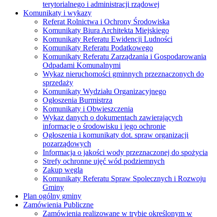
terytorialnego i administracji rządowej
Komunikaty i wykazy
Referat Rolnictwa i Ochrony Środowiska
Komunikaty Biura Architekta Miejskiego
Komunikaty Referatu Ewidencji Ludności
Komunikaty Referatu Podatkowego
Komunikaty Referatu Zarządzania i Gospodarowania
Odpadami Komunalnymi
Wykaz nieruchomości gminnych przeznaczonych do
sprzedaży
Komunikaty Wydziału Organizacyjnego
Ogłoszenia Burmistrza
Komunikaty i Obwieszczenia
Wykaz danych o dokumentach zawierających
informacje o środowisku i jego ochronie
Ogłoszenia i komunikaty dot. spraw organizacji
pozarządowych
Informacja o jakości wody przeznaczonej do spożycia
Strefy ochronne ujęć wód podziemnych
Zakup węgla
Komunikaty Referatu Spraw Spolecznych i Rozwoju
Gminy
Plan ogólny gminy
Zamówienia Publiczne
Zamówienia realizowane w trybie określonym w