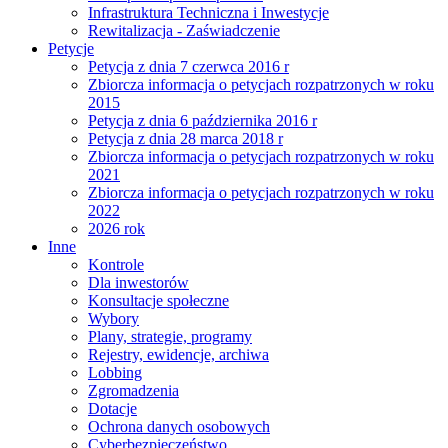
Infrastruktura Techniczna i Inwestycje
Rewitalizacja - Zaświadczenie
Petycje
Petycja z dnia 7 czerwca 2016 r
Zbiorcza informacja o petycjach rozpatrzonych w roku
2015
Petycja z dnia 6 października 2016 r
Petycja z dnia 28 marca 2018 r
Zbiorcza informacja o petycjach rozpatrzonych w roku
2021
Zbiorcza informacja o petycjach rozpatrzonych w roku
2022
2026 rok
Inne
Kontrole
Dla inwestorów
Konsultacje społeczne
Wybory
Plany, strategie, programy
Rejestry, ewidencje, archiwa
Lobbing
Zgromadzenia
Dotacje
Ochrona danych osobowych
Cyberbezpieczeństwo