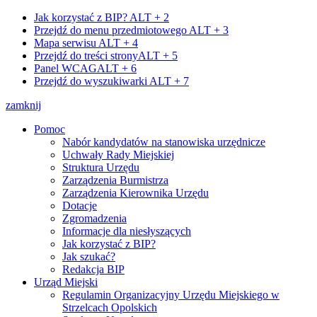
Jak korzystać z BIP?
ALT + 2
Przejdź do menu przedmiotowego
ALT + 3
Mapa serwisu
ALT + 4
Przejdź do treści strony
ALT + 5
Panel WCAG
ALT + 6
Przejdź do wyszukiwarki
ALT + 7
zamknij
Pomoc
Nabór kandydatów na stanowiska urzędnicze
Uchwały Rady Miejskiej
Struktura Urzędu
Zarządzenia Burmistrza
Zarządzenia Kierownika Urzędu
Dotacje
Zgromadzenia
Informacje dla niesłyszących
Jak korzystać z BIP?
Jak szukać?
Redakcja BIP
Urząd Miejski
Regulamin Organizacyjny Urzędu Miejskiego w
Strzelcach Opolskich