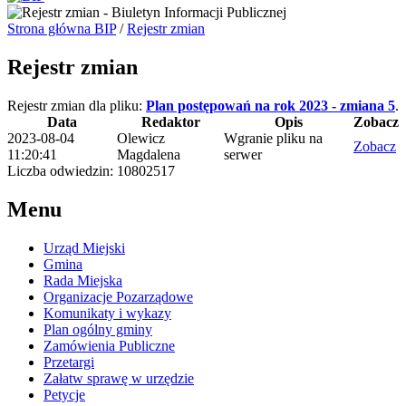
Strona główna BIP
/
Rejestr zmian
Rejestr zmian
Rejestr zmian dla pliku:
Plan postępowań na rok 2023 - zmiana 5
.
Data
Redaktor
Opis
Zobacz
2023-08-04
Olewicz
Wgranie pliku na
Zobacz
11:20:41
Magdalena
serwer
Liczba odwiedzin: 10802517
Menu
Urząd Miejski
Gmina
Rada Miejska
Organizacje Pozarządowe
Komunikaty i wykazy
Plan ogólny gminy
Zamówienia Publiczne
Przetargi
Załatw sprawę w urzędzie
Petycje