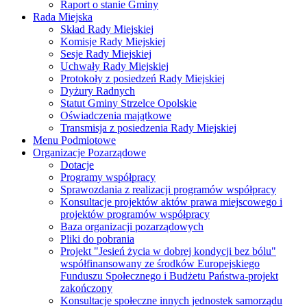
Raport o stanie Gminy
Rada Miejska
Skład Rady Miejskiej
Komisje Rady Miejskiej
Sesje Rady Miejskiej
Uchwały Rady Miejskiej
Protokoły z posiedzeń Rady Miejskiej
Dyżury Radnych
Statut Gminy Strzelce Opolskie
Oświadczenia majątkowe
Transmisja z posiedzenia Rady Miejskiej
Menu Podmiotowe
Organizacje Pozarządowe
Dotacje
Programy współpracy
Sprawozdania z realizacji programów współpracy
Konsultacje projektów aktów prawa miejscowego i
projektów programów współpracy
Baza organizacji pozarządowych
Pliki do pobrania
Projekt "Jesień życia w dobrej kondycji bez bólu"
współfinansowany ze środków Europejskiego
Funduszu Społecznego i Budżetu Państwa-projekt
zakończony
Konsultacje społeczne innych jednostek samorządu