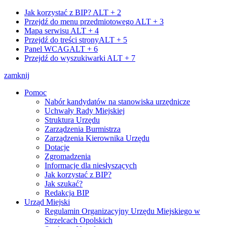
Jak korzystać z BIP?
ALT + 2
Przejdź do menu przedmiotowego
ALT + 3
Mapa serwisu
ALT + 4
Przejdź do treści strony
ALT + 5
Panel WCAG
ALT + 6
Przejdź do wyszukiwarki
ALT + 7
zamknij
Pomoc
Nabór kandydatów na stanowiska urzędnicze
Uchwały Rady Miejskiej
Struktura Urzędu
Zarządzenia Burmistrza
Zarządzenia Kierownika Urzędu
Dotacje
Zgromadzenia
Informacje dla niesłyszących
Jak korzystać z BIP?
Jak szukać?
Redakcja BIP
Urząd Miejski
Regulamin Organizacyjny Urzędu Miejskiego w
Strzelcach Opolskich