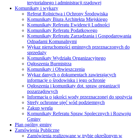
terytorialnego i administracji rządowej
Komunikaty i wykazy
Referat Rolnictwa i Ochrony Środowiska
Komunikaty Biura Architekta Miejskiego
Komunikaty Referatu Ewidencji Ludności
Komunikaty Referatu Podatkowego
Komunikaty Referatu Zarządzania i Gospodarowania
Odpadami Komunalnymi
Wykaz nieruchomości gminnych przeznaczonych do
sprzedaży
Komunikaty Wydziału Organizacyjnego
Ogłoszenia Burmistrza
Komunikaty i Obwieszczenia
Wykaz danych o dokumentach zawierających
informacje o środowisku i jego ochronie
Ogłoszenia i komunikaty dot. spraw organizacji
pozarządowych
Informacja o jakości wody przeznaczonej do spożycia
Strefy ochronne ujęć wód podziemnych
Zakup węgla
Komunikaty Referatu Spraw Spolecznych i Rozwoju
Gminy
Plan ogólny gminy
Zamówienia Publiczne
Zamówienia realizowane w trybie określonym w