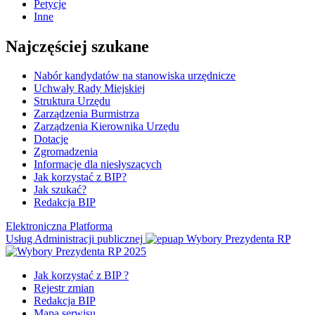
Petycje
Inne
Najczęściej szukane
Nabór kandydatów na stanowiska urzędnicze
Uchwały Rady Miejskiej
Struktura Urzędu
Zarządzenia Burmistrza
Zarządzenia Kierownika Urzędu
Dotacje
Zgromadzenia
Informacje dla niesłyszących
Jak korzystać z BIP?
Jak szukać?
Redakcja BIP
Elektroniczna Platforma
Usług Administracji publicznej
Wybory Prezydenta RP
Jak korzystać z BIP ?
Rejestr zmian
Redakcja BIP
Mapa serwisu