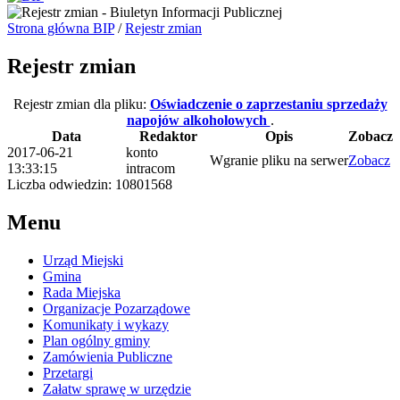
Strona główna BIP
/
Rejestr zmian
Rejestr zmian
Rejestr zmian dla pliku:
Oświadczenie o zaprzestaniu sprzedaży
napojów alkoholowych
.
Data
Redaktor
Opis
Zobacz
2017-06-21
konto
Wgranie pliku na serwer
Zobacz
13:33:15
intracom
Liczba odwiedzin: 10801568
Menu
Urząd Miejski
Gmina
Rada Miejska
Organizacje Pozarządowe
Komunikaty i wykazy
Plan ogólny gminy
Zamówienia Publiczne
Przetargi
Załatw sprawę w urzędzie