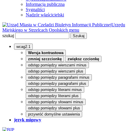
Informacja publiczna
Sygnaliści
Nadzór właścicielski
Biuletyn Informacji Publicznej
Urzędu
Miejskiego w Strzelcach Opolskich
menu
szukaj
wcag2.1
Wersja kontrastowa
zmniej szczcionkę
zwiększ czcionkę
odstęp pomiędzy wierszami minus
odstęp pomiędzy wierszami plus
odstęp pomiędzy paragrafami minus
odstęp pomiędzy paragrafami plus
odstęp pomiędzy literami minus
odstęp pomiędzy literami plus
odstęp pomiędzy słowami minus
odstęp pomiędzy słowami plus
przywróć domyślne ustawienia
język migowy