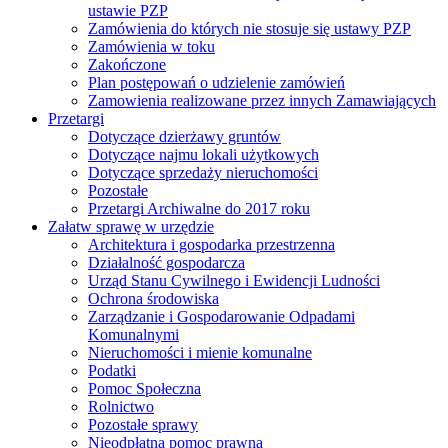
ustawie PZP
Zamówienia do których nie stosuje się ustawy PZP
Zamówienia w toku
Zakończone
Plan postępowań o udzielenie zamówień
Zamowienia realizowane przez innych Zamawiających
Przetargi
Dotyczące dzierżawy gruntów
Dotyczące najmu lokali użytkowych
Dotyczące sprzedaży nieruchomości
Pozostałe
Przetargi Archiwalne do 2017 roku
Załatw sprawę w urzędzie
Architektura i gospodarka przestrzenna
Działalność gospodarcza
Urząd Stanu Cywilnego i Ewidencji Ludności
Ochrona środowiska
Zarządzanie i Gospodarowanie Odpadami
Komunalnymi
Nieruchomości i mienie komunalne
Podatki
Pomoc Społeczna
Rolnictwo
Pozostałe sprawy
Nieodpłatna pomoc prawna