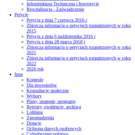
Infrastruktura Techniczna i Inwestycje
Rewitalizacja - Zaświadczenie
Petycje
Petycja z dnia 7 czerwca 2016 r
Zbiorcza informacja o petycjach rozpatrzonych w roku
2015
Petycja z dnia 6 października 2016 r
Petycja z dnia 28 marca 2018 r
Zbiorcza informacja o petycjach rozpatrzonych w roku
2021
Zbiorcza informacja o petycjach rozpatrzonych w roku
2022
2026 rok
Inne
Kontrole
Dla inwestorów
Konsultacje społeczne
Wybory
Plany, strategie, programy
Rejestry, ewidencje, archiwa
Lobbing
Zgromadzenia
Dotacje
Ochrona danych osobowych
Cyberbezpieczeństwo