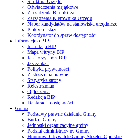
Struktura Urzędu
Oświadczenia majątkowe
Zarządzenia Burmistrza
Zarządzenia Kierownika Urzędu
Nabór kandydatów na stanowiska urzędnicze
Praktyki i staże
Koordynator do spraw dostępności
Informacje o BIP
Instrukcja BIP
Mapa witryny BIP
Jak korzystać z BIP
Jak szukać
Polityka prywatności
Zastrzeżenia prawne
Statystyka strony
Rejestr zmian
Ogłoszenia
Redakcja BIP
Deklaracja dostępności
Gmina
Podstawy prawne działania Gminy
Budżet Gminy
Jednostki organizacyjne gminy
Podział administracyjny Gminy
Honorowi Obywatele Gminy Strzelce Opolskie