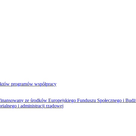
jektów programów współpracy
ółfinansowany ze środków Europejskiego Funduszu Społecznego i Bud
rialnego i administracji rządowej