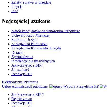
Załatw sprawę w urzędzie
Petycje
Inne
Najczęściej szukane
Nabór kandydatów na stanowiska urzędnicze
Uchwały Rady Miejskiej
Struktura Urzędu
Zarządzenia Burmistrza
Zarządzenia Kierownika Urzędu
Dotacje
Zgromadzenia
Informacje dla niesłyszących
Jak korzystać z BIP?
Jak szukać?
Redakcja BIP
Elektroniczna Platforma
Usług Administracji publicznej
Wybory Prezydenta RP
Jak korzystać z BIP ?
Rejestr zmian
Redakcja BIP