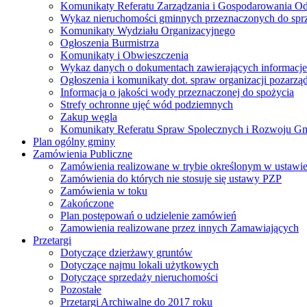
Komunikaty Referatu Zarządzania i Gospodarowania 
Wykaz nieruchomości gminnych przeznaczonych do spr
Komunikaty Wydziału Organizacyjnego
Ogłoszenia Burmistrza
Komunikaty i Obwieszczenia
Wykaz danych o dokumentach zawierających informacje 
Ogłoszenia i komunikaty dot. spraw organizacji pozarz
Informacja o jakości wody przeznaczonej do spożycia
Strefy ochronne ujęć wód podziemnych
Zakup węgla
Komunikaty Referatu Spraw Spolecznych i Rozwoju G
Plan ogólny gminy
Zamówienia Publiczne
Zamówienia realizowane w trybie określonym w ustawi
Zamówienia do których nie stosuje się ustawy PZP
Zamówienia w toku
Zakończone
Plan postępowań o udzielenie zamówień
Zamowienia realizowane przez innych Zamawiających
Przetargi
Dotyczące dzierżawy gruntów
Dotyczące najmu lokali użytkowych
Dotyczące sprzedaży nieruchomości
Pozostałe
Przetargi Archiwalne do 2017 roku