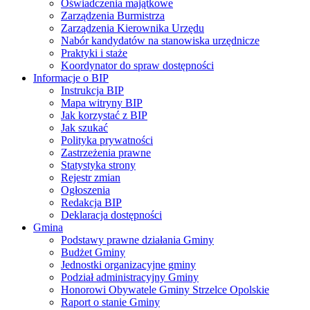
Oświadczenia majątkowe
Zarządzenia Burmistrza
Zarządzenia Kierownika Urzędu
Nabór kandydatów na stanowiska urzędnicze
Praktyki i staże
Koordynator do spraw dostępności
Informacje o BIP
Instrukcja BIP
Mapa witryny BIP
Jak korzystać z BIP
Jak szukać
Polityka prywatności
Zastrzeżenia prawne
Statystyka strony
Rejestr zmian
Ogłoszenia
Redakcja BIP
Deklaracja dostępności
Gmina
Podstawy prawne działania Gminy
Budżet Gminy
Jednostki organizacyjne gminy
Podział administracyjny Gminy
Honorowi Obywatele Gminy Strzelce Opolskie
Raport o stanie Gminy