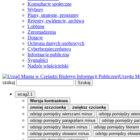
Konsultacje społeczne
Wybory
Plany, strategie, programy
Rejestry, ewidencje, archiwa
Lobbing
Zgromadzenia
Dotacje
Ochrona danych osobowych
Cyberbezpieczeństwo
Informacja publiczna
Sygnaliści
Nadzór właścicielski
Biuletyn Informacji Publicznej
Urzędu Mi
szukaj
wcag2.1
Wersja kontrastowa
zmniej szczcionkę
zwiększ czcionkę
odstęp pomiędzy wierszami minus
odstęp pomiędzy wier
odstęp pomiędzy paragrafami minus
odstęp pomiędzy par
odstęp pomiędzy literami minus
odstęp pomiędzy literami
odstęp pomiędzy słowami minus
odstęp pomiędzy słowam