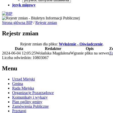
przywróć domyślne ustawienia
język migowy
Strona główna BIP
/
Rejestr zmian
Rejestr zmian
Rejestr zmian dla pliku:
Wyłożenie - Oświadczenie
.
Data
Redaktor
Opis
Z
2024-06-04 12:05:25
Wolańska Magdalena
Wgranie pliku na serwer
Z
Liczba odwiedzin: 10803067
Menu
Urząd Miejski
Gmina
Rada Miejska
Organizacje Pozarządowe
Komunikaty i wykazy
Plan ogólny gminy
Zamówienia Publiczne
Przetargi