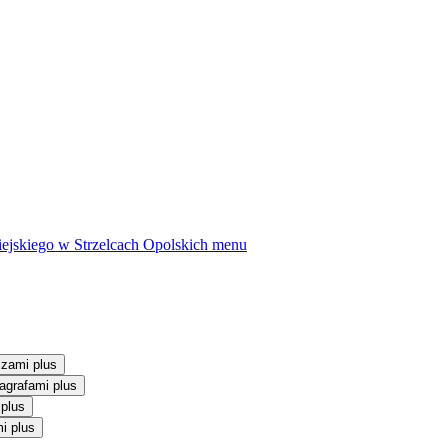
ejskiego w Strzelcach Opolskich
menu
szami plus
agrafami plus
 plus
i plus