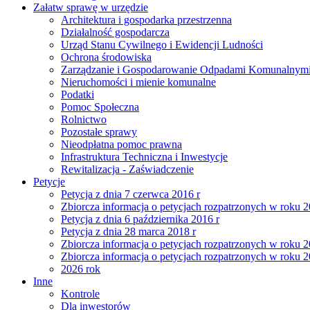
Załatw sprawę w urzędzie
Architektura i gospodarka przestrzenna
Działalność gospodarcza
Urząd Stanu Cywilnego i Ewidencji Ludności
Ochrona środowiska
Zarządzanie i Gospodarowanie Odpadami Komunalnym
Nieruchomości i mienie komunalne
Podatki
Pomoc Społeczna
Rolnictwo
Pozostałe sprawy
Nieodpłatna pomoc prawna
Infrastruktura Techniczna i Inwestycje
Rewitalizacja - Zaświadczenie
Petycje
Petycja z dnia 7 czerwca 2016 r
Zbiorcza informacja o petycjach rozpatrzonych w roku 
Petycja z dnia 6 października 2016 r
Petycja z dnia 28 marca 2018 r
Zbiorcza informacja o petycjach rozpatrzonych w roku 
Zbiorcza informacja o petycjach rozpatrzonych w roku 
2026 rok
Inne
Kontrole
Dla inwestorów