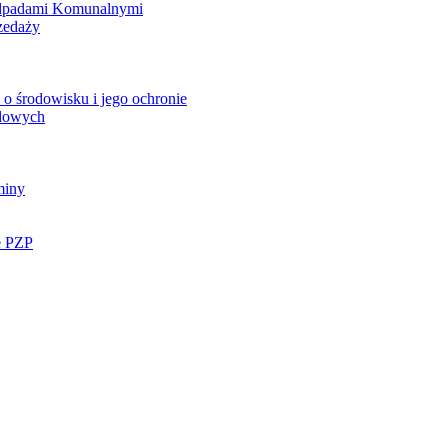
Odpadami Komunalnymi
zedaży
o środowisku i jego ochronie
ądowych
miny
e PZP