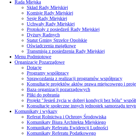
Rada Miejska
Skład Rady Miejskiej
Komisje Rady Miejskiej
Sesje Rady Miejskiej
Uchwały Rady Miejskiej
Protokoły z posiedzeń Rady Miejskiej
Dyżury Radnych
Statut Gminy Strzelce Opolskie
Oświadczenia majątkowe
Transmisja z posiedzenia Rady Miejskiej
Menu Podmiotowe
Organizacje Pozarządowe
Dotacje
Programy współpracy
Sprawozdania z realizacji programów współpracy
Konsultacje projektów aktów prawa miejscowego i pro
Baza organizacji pozarządowych
Pliki do pobrania
Projekt "Jesień życia w dobrej kondycji bez bólu" wsp
Konsultacje społeczne innych jednostek samorządu teryto
Komunikaty i wykazy
Referat Rolnictwa i Ochrony Środowiska
Komunikaty Biura Architekta Miejskiego
Komunikaty Referatu Ewidencji Ludności
Komunikaty Referatu Podatkowego