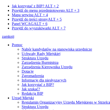
Jak korzystać z BIP?
ALT + 2
Przejdź do menu przedmiotowego
ALT + 3
Mapa serwisu
ALT + 4
Przejdź do treści strony
ALT + 5
Panel WCAG
ALT + 6
Przejdź do wyszukiwarki
ALT + 7
zamknij
Pomoc
Nabór kandydatów na stanowiska urzędnicze
Uchwały Rady Miejskiej
Struktura Urzędu
Zarządzenia Burmistrza
Zarządzenia Kierownika Urzędu
Dotacje
Zgromadzenia
Informacje dla niesłyszących
Jak korzystać z BIP?
Jak szukać?
Redakcja BIP
Urząd Miejski
Regulamin Organizacyjny Urzędu Miejskiego w Strzelc
Struktura Urzędu