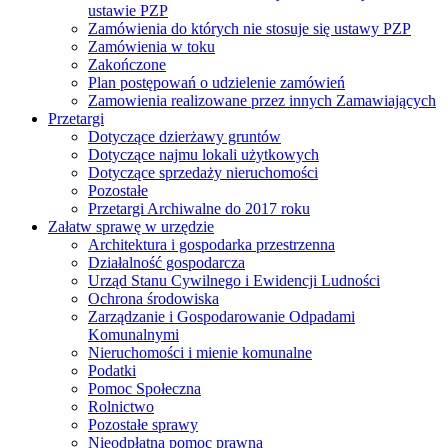
ustawie PZP
Zamówienia do których nie stosuje się ustawy PZP
Zamówienia w toku
Zakończone
Plan postępowań o udzielenie zamówień
Zamowienia realizowane przez innych Zamawiających
Przetargi
Dotyczące dzierżawy gruntów
Dotyczące najmu lokali użytkowych
Dotyczące sprzedaży nieruchomości
Pozostałe
Przetargi Archiwalne do 2017 roku
Załatw sprawę w urzędzie
Architektura i gospodarka przestrzenna
Działalność gospodarcza
Urząd Stanu Cywilnego i Ewidencji Ludności
Ochrona środowiska
Zarządzanie i Gospodarowanie Odpadami
Komunalnymi
Nieruchomości i mienie komunalne
Podatki
Pomoc Społeczna
Rolnictwo
Pozostałe sprawy
Nieodpłatna pomoc prawna