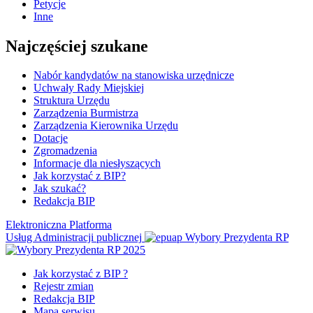
Petycje
Inne
Najczęściej szukane
Nabór kandydatów na stanowiska urzędnicze
Uchwały Rady Miejskiej
Struktura Urzędu
Zarządzenia Burmistrza
Zarządzenia Kierownika Urzędu
Dotacje
Zgromadzenia
Informacje dla niesłyszących
Jak korzystać z BIP?
Jak szukać?
Redakcja BIP
Elektroniczna Platforma
Usług Administracji publicznej
Wybory Prezydenta RP
Jak korzystać z BIP ?
Rejestr zmian
Redakcja BIP
Mapa serwisu