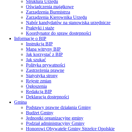
Struktura Urzędu
Oświadczenia majątkowe
Zarządzenia Burmistrza
Zarządzenia Kierownika Urzędu
Nabór kandydatów na stanowiska urzędnicze
Praktyki i staże
Koordynator do spraw dostępności
Informacje o BIP
Instrukcja BIP
Mapa witryny BIP
Jak korzystać z BIP
Jak szukać
Polityka prywatności
Zastrzeżenia prawne
Statystyka strony
Rejestr zmian
Ogłoszenia
Redakcja BIP
Deklaracja dostępności
Gmina
Podstawy prawne działania Gminy
Budżet Gminy
Jednostki organizacyjne gminy
Podział administracyjny Gminy
Honorowi Obywatele Gminy Strzelce Opolskie