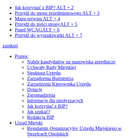
Jak korzystać z BIP?
ALT + 2
Przejdź do menu przedmiotowego
ALT + 3
Mapa serwisu
ALT + 4
Przejdź do treści strony
ALT + 5
Panel WCAG
ALT + 6
Przejdź do wyszukiwarki
ALT + 7
zamknij
Pomoc
Nabór kandydatów na stanowiska urzędnicze
Uchwały Rady Miejskiej
Struktura Urzędu
Zarządzenia Burmistrza
Zarządzenia Kierownika Urzędu
Dotacje
Zgromadzenia
Informacje dla niesłyszących
Jak korzystać z BIP?
Jak szukać?
Redakcja BIP
Urząd Miejski
Regulamin Organizacyjny Urzędu Miejskiego w
Strzelcach Opolskich