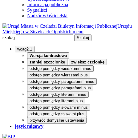
Informacja publiczna
Sygnaliści
Nadzór właścicielski
Biuletyn Informacji Publicznej
Urzędu
Miejskiego w Strzelcach Opolskich
menu
szukaj
wcag2.1
Wersja kontrastowa
zmniej szczcionkę
zwiększ czcionkę
odstęp pomiędzy wierszami minus
odstęp pomiędzy wierszami plus
odstęp pomiędzy paragrafami minus
odstęp pomiędzy paragrafami plus
odstęp pomiędzy literami minus
odstęp pomiędzy literami plus
odstęp pomiędzy słowami minus
odstęp pomiędzy słowami plus
przywróć domyślne ustawienia
język migowy