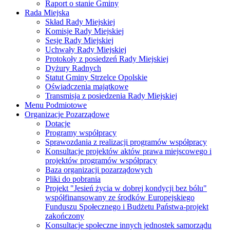
Raport o stanie Gminy
Rada Miejska
Skład Rady Miejskiej
Komisje Rady Miejskiej
Sesje Rady Miejskiej
Uchwały Rady Miejskiej
Protokoły z posiedzeń Rady Miejskiej
Dyżury Radnych
Statut Gminy Strzelce Opolskie
Oświadczenia majątkowe
Transmisja z posiedzenia Rady Miejskiej
Menu Podmiotowe
Organizacje Pozarządowe
Dotacje
Programy współpracy
Sprawozdania z realizacji programów współpracy
Konsultacje projektów aktów prawa miejscowego i
projektów programów współpracy
Baza organizacji pozarządowych
Pliki do pobrania
Projekt "Jesień życia w dobrej kondycji bez bólu"
współfinansowany ze środków Europejskiego
Funduszu Społecznego i Budżetu Państwa-projekt
zakończony
Konsultacje społeczne innych jednostek samorządu