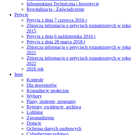
Infrastruktura Techniczna i Inwestycje
Rewitalizacja - Zaświadczenie
Petycje
Petycja z dnia 7 czerwca 2016 r
Zbiorcza informacja o petycjach rozpatrzonych w roku
2015
Petycja z dnia 6 października 2016 r
Petycja z dnia 28 marca 2018 r
Zbiorcza informacja o petycjach rozpatrzonych w roku
2021
Zbiorcza informacja o petycjach rozpatrzonych w roku
2022
2026 rok
Inne
Kontrole
Dla inwestorów
Konsultacje społeczne
Wybory
Plany, strategie, programy
Rejestry, ewidencje, archiwa
Lobbing
Zgromadzenia
Dotacje
Ochrona danych osobowych
Cyberbezpieczeństwo