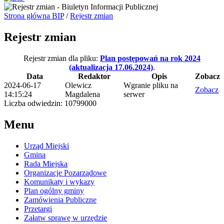
Strona główna BIP
/
Rejestr zmian
Rejestr zmian
Rejestr zmian dla pliku:
Plan postępowań na rok 2024
(aktualizacja 17.06.2024)
.
Data
Redaktor
Opis
Zobacz
2024-06-17
Olewicz
Wgranie pliku na
Zobacz
14:15:24
Magdalena
serwer
Liczba odwiedzin: 10799000
Menu
Urząd Miejski
Gmina
Rada Miejska
Organizacje Pozarządowe
Komunikaty i wykazy
Plan ogólny gminy
Zamówienia Publiczne
Przetargi
Załatw sprawę w urzędzie