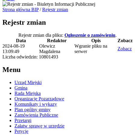
Strona główna BIP
/
Rejestr zmian
Rejestr zmian
Rejestr zmian dla pliku:
Ogłoszenie o zamówieniu
.
Data
Redaktor
Opis
Zobacz
2024-08-19
Olewicz
Wgranie pliku na
Zobacz
13:09:49
Magdalena
serwer
Liczba odwiedzin: 10801493
Menu
Urząd Miejski
Gmina
Rada Miejska
Organizacje Pozarządowe
Komunikaty i wykazy
Plan ogólny gminy
Zamówienia Publiczne
Przetargi
Załatw sprawę w urzędzie
Petycje