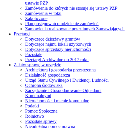
ustawie PZP
Zamówienia do których nie stosuje się ustawy PZP
Zamówienia w toku
Zakończone
Plan postępowań o udzielenie zamówień
Zamowienia realizowane przez innych Zamawiających
Przetargi
Dotyczące dzierżawy gruntów
Dotyczące najmu lokali użytkowych
Dotyczące sprzedaży nieruchomości
Pozostałe
Przetargi Archiwalne do 2017 roku
Załatw sprawę w urzędzie
Architektura i gospodarka przestrzenna
Działalność gospodarcza
Urząd Stanu Cywilnego i Ewidencji Ludności
Ochrona środowiska
Zarządzanie i Gospodarowanie Odpadami
Komunalnymi
Nieruchomości i mienie komunalne
Podatki
Pomoc Społeczna
Rolnictwo
Pozostałe sprawy
Nieodpłatna pomoc prawna