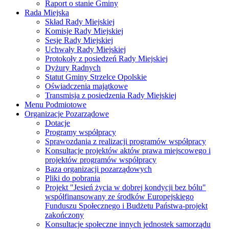
Raport o stanie Gminy
Rada Miejska
Skład Rady Miejskiej
Komisje Rady Miejskiej
Sesje Rady Miejskiej
Uchwały Rady Miejskiej
Protokoły z posiedzeń Rady Miejskiej
Dyżury Radnych
Statut Gminy Strzelce Opolskie
Oświadczenia majątkowe
Transmisja z posiedzenia Rady Miejskiej
Menu Podmiotowe
Organizacje Pozarządowe
Dotacje
Programy współpracy
Sprawozdania z realizacji programów współpracy
Konsultacje projektów aktów prawa miejscowego i
projektów programów współpracy
Baza organizacji pozarządowych
Pliki do pobrania
Projekt "Jesień życia w dobrej kondycji bez bólu"
współfinansowany ze środków Europejskiego
Funduszu Społecznego i Budżetu Państwa-projekt
zakończony
Konsultacje społeczne innych jednostek samorządu