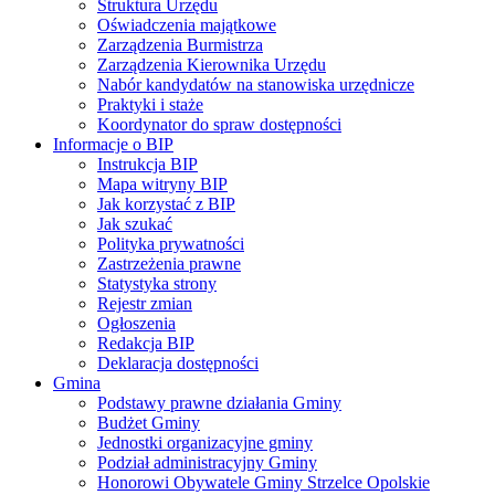
Struktura Urzędu
Oświadczenia majątkowe
Zarządzenia Burmistrza
Zarządzenia Kierownika Urzędu
Nabór kandydatów na stanowiska urzędnicze
Praktyki i staże
Koordynator do spraw dostępności
Informacje o BIP
Instrukcja BIP
Mapa witryny BIP
Jak korzystać z BIP
Jak szukać
Polityka prywatności
Zastrzeżenia prawne
Statystyka strony
Rejestr zmian
Ogłoszenia
Redakcja BIP
Deklaracja dostępności
Gmina
Podstawy prawne działania Gminy
Budżet Gminy
Jednostki organizacyjne gminy
Podział administracyjny Gminy
Honorowi Obywatele Gminy Strzelce Opolskie