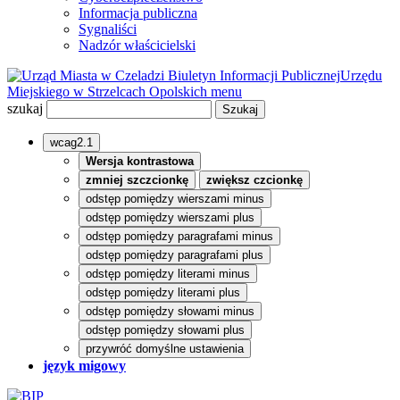
Informacja publiczna
Sygnaliści
Nadzór właścicielski
Biuletyn Informacji Publicznej
Urzędu
Miejskiego w Strzelcach Opolskich
menu
szukaj
wcag2.1
Wersja kontrastowa
zmniej szczcionkę
zwiększ czcionkę
odstęp pomiędzy wierszami minus
odstęp pomiędzy wierszami plus
odstęp pomiędzy paragrafami minus
odstęp pomiędzy paragrafami plus
odstęp pomiędzy literami minus
odstęp pomiędzy literami plus
odstęp pomiędzy słowami minus
odstęp pomiędzy słowami plus
przywróć domyślne ustawienia
język migowy