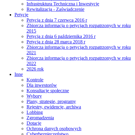
Infrastruktura Techniczna i Inwestycje
Rewitalizacja - Zaświadczenie
Petycje
Petycja z dnia 7 czerwca 2016 r
Zbiorcza informacja o petycjach rozpatrzonych w roku
2015
Petycja z dnia 6 października 2016 r
Petycja z dnia 28 marca 2018 r
Zbiorcza informacja o petycjach rozpatrzonych w roku
2021
Zbiorcza informacja o petycjach rozpatrzonych w roku
2022
2026 rok
Inne
Kontrole
Dla inwestorów
Konsultacje społeczne
Wybory
Plany, strategie, programy
Rejestry, ewidencje, archiwa
Lobbing
Zgromadzenia
Dotacje
Ochrona danych osobowych
Cyberbezpieczeństwo