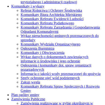
terytorialnego i administracji rządowej
Komunikaty i wykazy
Referat Rolnictwa i Ochrony Środowiska
Komunikaty Biura Architekta Miejskiego
Komunikaty Referatu Ewidencji Ludności
Komunikaty Referatu Podatkowego
Komunikaty Referatu Zarządzania i Gospodarowania
Odpadami Komunalnymi
Wykaz nieruchomości gminnych przeznaczonych do
sprzedaży
Komunikaty Wydziału Organizacyjnego
Ogłoszenia Burmistrza
Komunikaty i Obwieszczenia
Wykaz danych o dokumentach zawierających
informacje o środowisku i jego ochronie
Ogłoszenia i komunikaty dot. spraw organizacji
pozarządowych
Informacja o jakości wody przeznaczonej do spożycia
Strefy ochronne ujęć wód podziemnych
Zakup węgla
Komunikaty Referatu Spraw Spolecznych i Rozwoju
Gminy
Plan ogólny gminy
Zamówienia Publiczne
Zamówienia realizowane w trybie określonym w