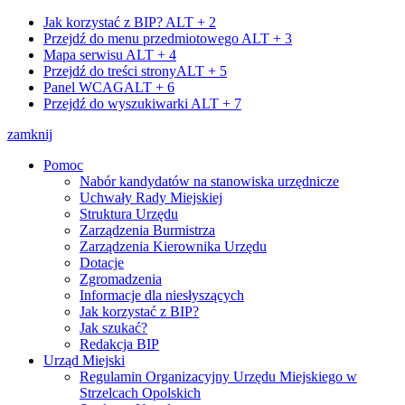
Jak korzystać z BIP?
ALT + 2
Przejdź do menu przedmiotowego
ALT + 3
Mapa serwisu
ALT + 4
Przejdź do treści strony
ALT + 5
Panel WCAG
ALT + 6
Przejdź do wyszukiwarki
ALT + 7
zamknij
Pomoc
Nabór kandydatów na stanowiska urzędnicze
Uchwały Rady Miejskiej
Struktura Urzędu
Zarządzenia Burmistrza
Zarządzenia Kierownika Urzędu
Dotacje
Zgromadzenia
Informacje dla niesłyszących
Jak korzystać z BIP?
Jak szukać?
Redakcja BIP
Urząd Miejski
Regulamin Organizacyjny Urzędu Miejskiego w
Strzelcach Opolskich