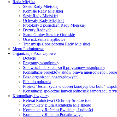
Rada Miejska
Skład Rady Miejskiej
Komisje Rady Miejskiej
Sesje Rady Miejskiej
Uchwały Rady Miejskiej
Protokoły z posiedzeń Rady Miejskiej
Dyżury Radnych
Statut Gminy Strzelce Opolskie
Oświadczenia majątkowe
Transmisja z posiedzenia Rady Miejskiej
Menu Podmiotowe
Organizacje Pozarządowe
Dotacje
Programy współpracy
Sprawozdania z realizacji programów współpracy
Konsultacje projektów aktów prawa miejscowego i pro
Baza organizacji pozarządowych
Pliki do pobrania
Projekt "Jesień życia w dobrej kondycji bez bólu" wsp
Konsultacje społeczne innych jednostek samorządu teryto
Komunikaty i wykazy
Referat Rolnictwa i Ochrony Środowiska
Komunikaty Biura Architekta Miejskiego
Komunikaty Referatu Ewidencji Ludności
Komunikaty Referatu Podatkowego