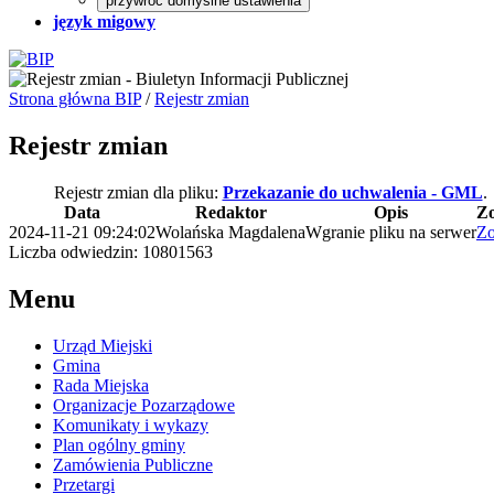
przywróć domyślne ustawienia
język migowy
Strona główna BIP
/
Rejestr zmian
Rejestr zmian
Rejestr zmian dla pliku:
Przekazanie do uchwalenia - GML
.
Data
Redaktor
Opis
Z
2024-11-21 09:24:02
Wolańska Magdalena
Wgranie pliku na serwer
Zo
Liczba odwiedzin: 10801563
Menu
Urząd Miejski
Gmina
Rada Miejska
Organizacje Pozarządowe
Komunikaty i wykazy
Plan ogólny gminy
Zamówienia Publiczne
Przetargi