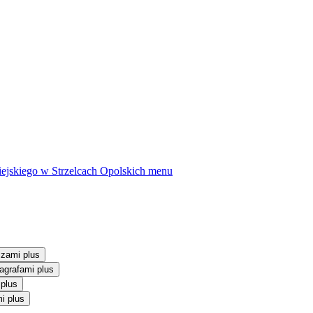
ejskiego w Strzelcach Opolskich
menu
szami plus
agrafami plus
 plus
i plus