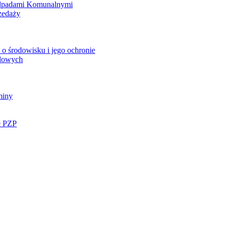
Odpadami Komunalnymi
zedaży
o środowisku i jego ochronie
ądowych
miny
e PZP