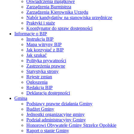
Oświadczenia majątkowe
Zarządzenia Burmistrza
Zarządzenia Kierownika Urzędu
Nabór kandydatów na stanowiska urzędnicze
Praktyki i staże
Koordynator do spraw dostępności
Informacje o BIP
Instrukcja BIP
Mapa witryny BIP
Jak korzystać z BIP
Jak szukać
Polityka prywatności
Zastrzeżenia prawne
Statystyka strony
Rejestr zmian
Ogłoszenia
Redakcja BIP
Deklaracja dostępności
Gmina
Podstawy prawne działania Gminy
Budżet Gminy
Jednostki organizacyjne gminy
Podział administracyjny Gminy
Honorowi Obywatele Gminy Strzelce Opolskie
Raport o stanie Gminy