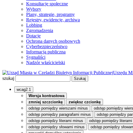
Konsultacje społeczne
Wybory
Plany, strategie, programy
Rejestry, ewidencje, archiwa
Lobbing
Zgromadzenia
Dotacje
Ochrona danych osobowych
Cyberbezpieczeństwo
Informacja publiczna
Sygnaliści
Nadzór właścicielski
Biuletyn Informacji Publicznej
Urzędu Mi
szukaj
wcag2.1
Wersja kontrastowa
zmniej szczcionkę
zwiększ czcionkę
odstęp pomiędzy wierszami minus
odstęp pomiędzy wier
odstęp pomiędzy paragrafami minus
odstęp pomiędzy par
odstęp pomiędzy literami minus
odstęp pomiędzy literami
odstęp pomiędzy słowami minus
odstęp pomiędzy słowam