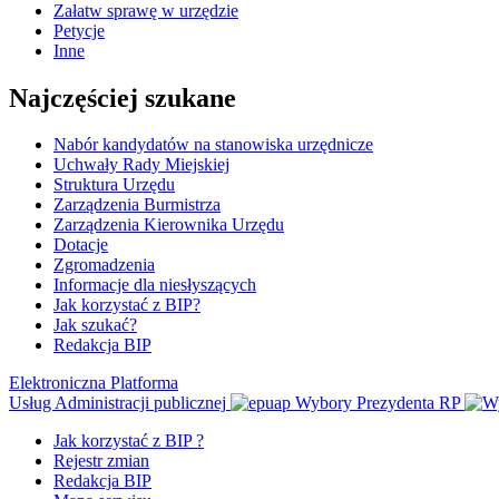
Załatw sprawę w urzędzie
Petycje
Inne
Najczęściej szukane
Nabór kandydatów na stanowiska urzędnicze
Uchwały Rady Miejskiej
Struktura Urzędu
Zarządzenia Burmistrza
Zarządzenia Kierownika Urzędu
Dotacje
Zgromadzenia
Informacje dla niesłyszących
Jak korzystać z BIP?
Jak szukać?
Redakcja BIP
Elektroniczna Platforma
Usług Administracji publicznej
Wybory Prezydenta RP
Jak korzystać z BIP ?
Rejestr zmian
Redakcja BIP