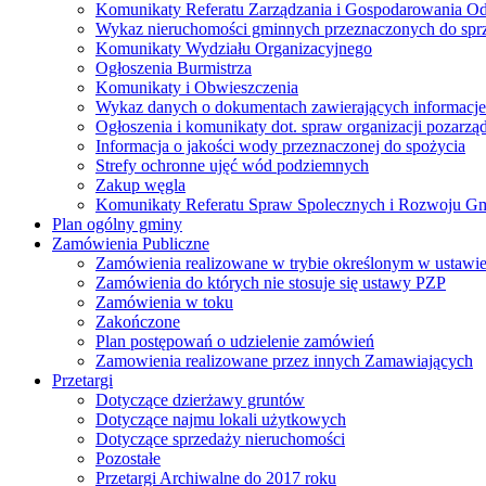
Komunikaty Referatu Zarządzania i Gospodarowania 
Wykaz nieruchomości gminnych przeznaczonych do spr
Komunikaty Wydziału Organizacyjnego
Ogłoszenia Burmistrza
Komunikaty i Obwieszczenia
Wykaz danych o dokumentach zawierających informacje 
Ogłoszenia i komunikaty dot. spraw organizacji pozarz
Informacja o jakości wody przeznaczonej do spożycia
Strefy ochronne ujęć wód podziemnych
Zakup węgla
Komunikaty Referatu Spraw Spolecznych i Rozwoju G
Plan ogólny gminy
Zamówienia Publiczne
Zamówienia realizowane w trybie określonym w ustawi
Zamówienia do których nie stosuje się ustawy PZP
Zamówienia w toku
Zakończone
Plan postępowań o udzielenie zamówień
Zamowienia realizowane przez innych Zamawiających
Przetargi
Dotyczące dzierżawy gruntów
Dotyczące najmu lokali użytkowych
Dotyczące sprzedaży nieruchomości
Pozostałe
Przetargi Archiwalne do 2017 roku