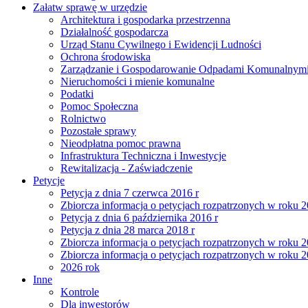
Załatw sprawę w urzędzie
Architektura i gospodarka przestrzenna
Działalność gospodarcza
Urząd Stanu Cywilnego i Ewidencji Ludności
Ochrona środowiska
Zarządzanie i Gospodarowanie Odpadami Komunalnym
Nieruchomości i mienie komunalne
Podatki
Pomoc Społeczna
Rolnictwo
Pozostałe sprawy
Nieodpłatna pomoc prawna
Infrastruktura Techniczna i Inwestycje
Rewitalizacja - Zaświadczenie
Petycje
Petycja z dnia 7 czerwca 2016 r
Zbiorcza informacja o petycjach rozpatrzonych w roku 
Petycja z dnia 6 października 2016 r
Petycja z dnia 28 marca 2018 r
Zbiorcza informacja o petycjach rozpatrzonych w roku 
Zbiorcza informacja o petycjach rozpatrzonych w roku 
2026 rok
Inne
Kontrole
Dla inwestorów