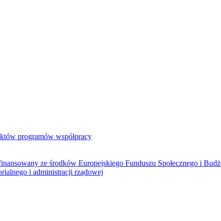
jektów programów współpracy
ółfinansowany ze środków Europejskiego Funduszu Społecznego i Bud
rialnego i administracji rządowej