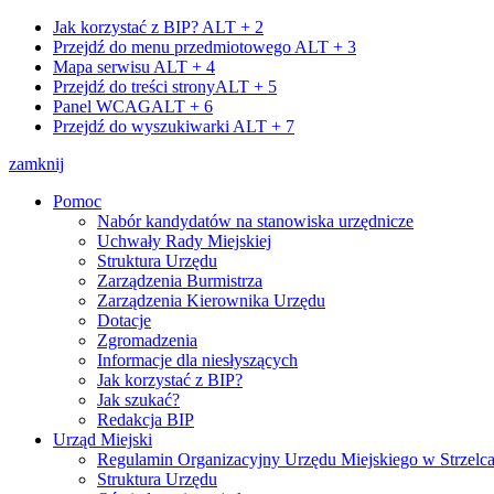
Jak korzystać z BIP?
ALT + 2
Przejdź do menu przedmiotowego
ALT + 3
Mapa serwisu
ALT + 4
Przejdź do treści strony
ALT + 5
Panel WCAG
ALT + 6
Przejdź do wyszukiwarki
ALT + 7
zamknij
Pomoc
Nabór kandydatów na stanowiska urzędnicze
Uchwały Rady Miejskiej
Struktura Urzędu
Zarządzenia Burmistrza
Zarządzenia Kierownika Urzędu
Dotacje
Zgromadzenia
Informacje dla niesłyszących
Jak korzystać z BIP?
Jak szukać?
Redakcja BIP
Urząd Miejski
Regulamin Organizacyjny Urzędu Miejskiego w Strzelc
Struktura Urzędu