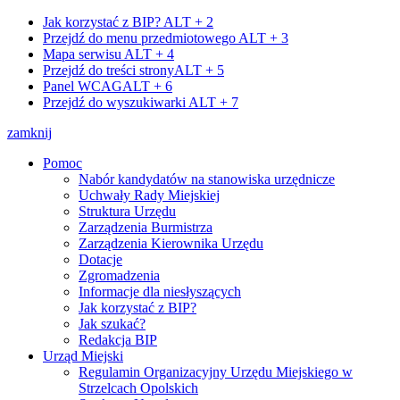
Jak korzystać z BIP?
ALT + 2
Przejdź do menu przedmiotowego
ALT + 3
Mapa serwisu
ALT + 4
Przejdź do treści strony
ALT + 5
Panel WCAG
ALT + 6
Przejdź do wyszukiwarki
ALT + 7
zamknij
Pomoc
Nabór kandydatów na stanowiska urzędnicze
Uchwały Rady Miejskiej
Struktura Urzędu
Zarządzenia Burmistrza
Zarządzenia Kierownika Urzędu
Dotacje
Zgromadzenia
Informacje dla niesłyszących
Jak korzystać z BIP?
Jak szukać?
Redakcja BIP
Urząd Miejski
Regulamin Organizacyjny Urzędu Miejskiego w
Strzelcach Opolskich