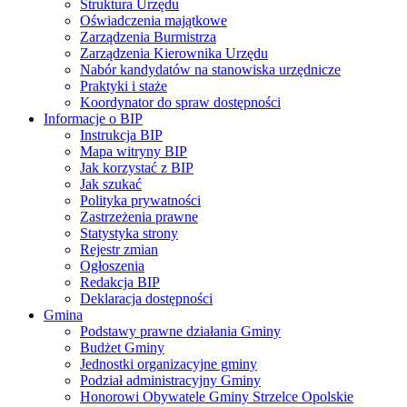
Struktura Urzędu
Oświadczenia majątkowe
Zarządzenia Burmistrza
Zarządzenia Kierownika Urzędu
Nabór kandydatów na stanowiska urzędnicze
Praktyki i staże
Koordynator do spraw dostępności
Informacje o BIP
Instrukcja BIP
Mapa witryny BIP
Jak korzystać z BIP
Jak szukać
Polityka prywatności
Zastrzeżenia prawne
Statystyka strony
Rejestr zmian
Ogłoszenia
Redakcja BIP
Deklaracja dostępności
Gmina
Podstawy prawne działania Gminy
Budżet Gminy
Jednostki organizacyjne gminy
Podział administracyjny Gminy
Honorowi Obywatele Gminy Strzelce Opolskie