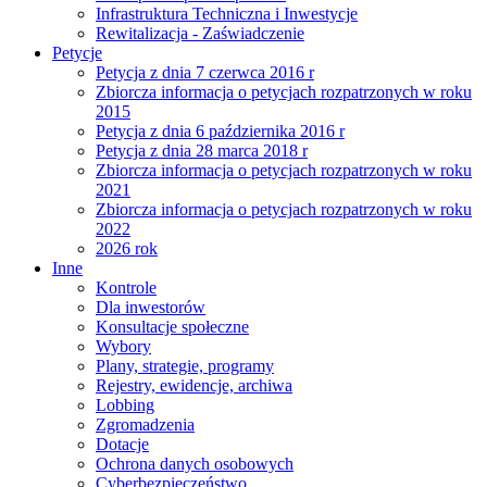
Infrastruktura Techniczna i Inwestycje
Rewitalizacja - Zaświadczenie
Petycje
Petycja z dnia 7 czerwca 2016 r
Zbiorcza informacja o petycjach rozpatrzonych w roku
2015
Petycja z dnia 6 października 2016 r
Petycja z dnia 28 marca 2018 r
Zbiorcza informacja o petycjach rozpatrzonych w roku
2021
Zbiorcza informacja o petycjach rozpatrzonych w roku
2022
2026 rok
Inne
Kontrole
Dla inwestorów
Konsultacje społeczne
Wybory
Plany, strategie, programy
Rejestry, ewidencje, archiwa
Lobbing
Zgromadzenia
Dotacje
Ochrona danych osobowych
Cyberbezpieczeństwo