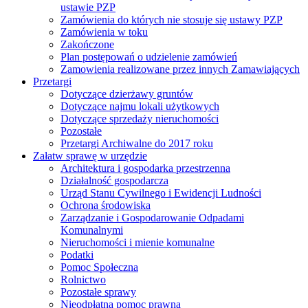
ustawie PZP
Zamówienia do których nie stosuje się ustawy PZP
Zamówienia w toku
Zakończone
Plan postępowań o udzielenie zamówień
Zamowienia realizowane przez innych Zamawiających
Przetargi
Dotyczące dzierżawy gruntów
Dotyczące najmu lokali użytkowych
Dotyczące sprzedaży nieruchomości
Pozostałe
Przetargi Archiwalne do 2017 roku
Załatw sprawę w urzędzie
Architektura i gospodarka przestrzenna
Działalność gospodarcza
Urząd Stanu Cywilnego i Ewidencji Ludności
Ochrona środowiska
Zarządzanie i Gospodarowanie Odpadami
Komunalnymi
Nieruchomości i mienie komunalne
Podatki
Pomoc Społeczna
Rolnictwo
Pozostałe sprawy
Nieodpłatna pomoc prawna