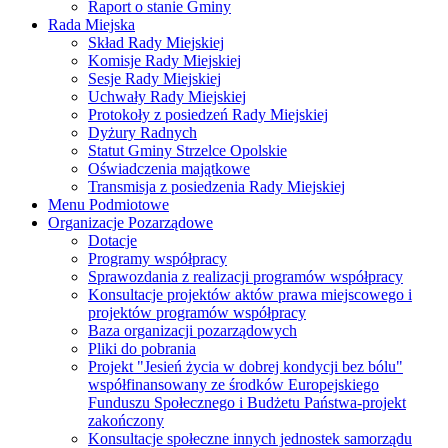
Raport o stanie Gminy
Rada Miejska
Skład Rady Miejskiej
Komisje Rady Miejskiej
Sesje Rady Miejskiej
Uchwały Rady Miejskiej
Protokoły z posiedzeń Rady Miejskiej
Dyżury Radnych
Statut Gminy Strzelce Opolskie
Oświadczenia majątkowe
Transmisja z posiedzenia Rady Miejskiej
Menu Podmiotowe
Organizacje Pozarządowe
Dotacje
Programy współpracy
Sprawozdania z realizacji programów współpracy
Konsultacje projektów aktów prawa miejscowego i
projektów programów współpracy
Baza organizacji pozarządowych
Pliki do pobrania
Projekt "Jesień życia w dobrej kondycji bez bólu"
współfinansowany ze środków Europejskiego
Funduszu Społecznego i Budżetu Państwa-projekt
zakończony
Konsultacje społeczne innych jednostek samorządu