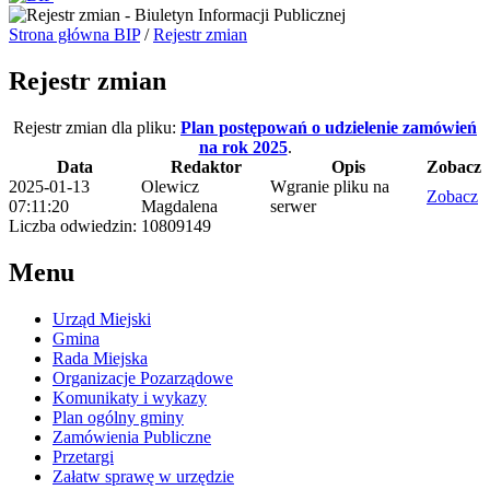
Strona główna BIP
/
Rejestr zmian
Rejestr zmian
Rejestr zmian dla pliku:
Plan postępowań o udzielenie zamówień
na rok 2025
.
Data
Redaktor
Opis
Zobacz
2025-01-13
Olewicz
Wgranie pliku na
Zobacz
07:11:20
Magdalena
serwer
Liczba odwiedzin: 10809149
Menu
Urząd Miejski
Gmina
Rada Miejska
Organizacje Pozarządowe
Komunikaty i wykazy
Plan ogólny gminy
Zamówienia Publiczne
Przetargi
Załatw sprawę w urzędzie