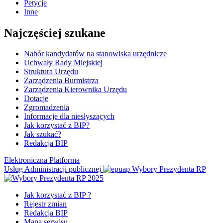
Petycje
Inne
Najczęściej szukane
Nabór kandydatów na stanowiska urzędnicze
Uchwały Rady Miejskiej
Struktura Urzędu
Zarządzenia Burmistrza
Zarządzenia Kierownika Urzędu
Dotacje
Zgromadzenia
Informacje dla niesłyszących
Jak korzystać z BIP?
Jak szukać?
Redakcja BIP
Elektroniczna Platforma
Usług Administracji publicznej
Wybory Prezydenta RP
Jak korzystać z BIP ?
Rejestr zmian
Redakcja BIP
Mapa serwisu