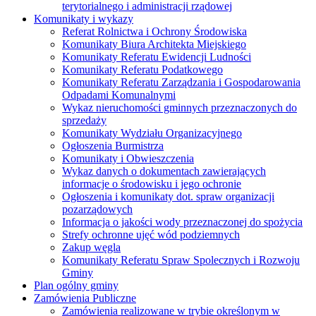
terytorialnego i administracji rządowej
Komunikaty i wykazy
Referat Rolnictwa i Ochrony Środowiska
Komunikaty Biura Architekta Miejskiego
Komunikaty Referatu Ewidencji Ludności
Komunikaty Referatu Podatkowego
Komunikaty Referatu Zarządzania i Gospodarowania
Odpadami Komunalnymi
Wykaz nieruchomości gminnych przeznaczonych do
sprzedaży
Komunikaty Wydziału Organizacyjnego
Ogłoszenia Burmistrza
Komunikaty i Obwieszczenia
Wykaz danych o dokumentach zawierających
informacje o środowisku i jego ochronie
Ogłoszenia i komunikaty dot. spraw organizacji
pozarządowych
Informacja o jakości wody przeznaczonej do spożycia
Strefy ochronne ujęć wód podziemnych
Zakup węgla
Komunikaty Referatu Spraw Spolecznych i Rozwoju
Gminy
Plan ogólny gminy
Zamówienia Publiczne
Zamówienia realizowane w trybie określonym w