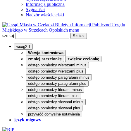
Informacja publiczna
Sygnaliści
Nadzór właścicielski
Biuletyn Informacji Publicznej
Urzędu
Miejskiego w Strzelcach Opolskich
menu
szukaj
wcag2.1
Wersja kontrastowa
zmniej szczcionkę
zwiększ czcionkę
odstęp pomiędzy wierszami minus
odstęp pomiędzy wierszami plus
odstęp pomiędzy paragrafami minus
odstęp pomiędzy paragrafami plus
odstęp pomiędzy literami minus
odstęp pomiędzy literami plus
odstęp pomiędzy słowami minus
odstęp pomiędzy słowami plus
przywróć domyślne ustawienia
język migowy