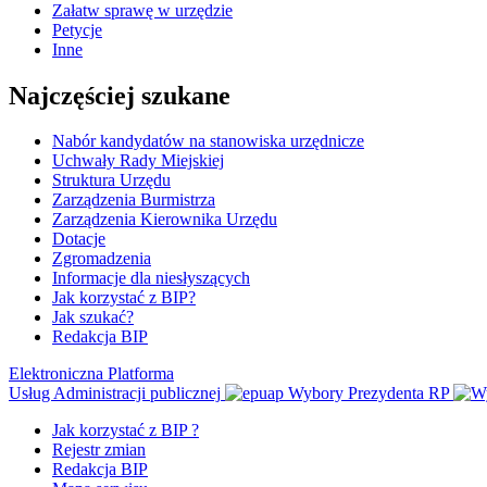
Załatw sprawę w urzędzie
Petycje
Inne
Najczęściej szukane
Nabór kandydatów na stanowiska urzędnicze
Uchwały Rady Miejskiej
Struktura Urzędu
Zarządzenia Burmistrza
Zarządzenia Kierownika Urzędu
Dotacje
Zgromadzenia
Informacje dla niesłyszących
Jak korzystać z BIP?
Jak szukać?
Redakcja BIP
Elektroniczna Platforma
Usług Administracji publicznej
Wybory Prezydenta RP
Jak korzystać z BIP ?
Rejestr zmian
Redakcja BIP