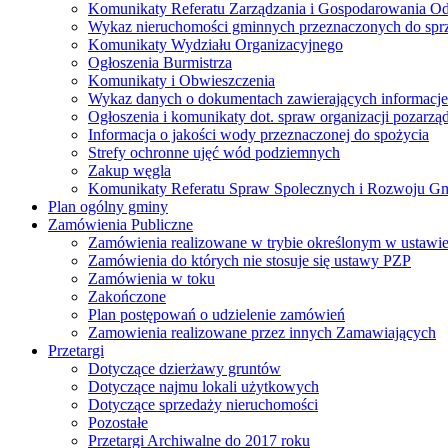
Komunikaty Referatu Zarządzania i Gospodarowania 
Wykaz nieruchomości gminnych przeznaczonych do spr
Komunikaty Wydziału Organizacyjnego
Ogłoszenia Burmistrza
Komunikaty i Obwieszczenia
Wykaz danych o dokumentach zawierających informacje 
Ogłoszenia i komunikaty dot. spraw organizacji pozarz
Informacja o jakości wody przeznaczonej do spożycia
Strefy ochronne ujęć wód podziemnych
Zakup węgla
Komunikaty Referatu Spraw Spolecznych i Rozwoju G
Plan ogólny gminy
Zamówienia Publiczne
Zamówienia realizowane w trybie określonym w ustawi
Zamówienia do których nie stosuje się ustawy PZP
Zamówienia w toku
Zakończone
Plan postępowań o udzielenie zamówień
Zamowienia realizowane przez innych Zamawiających
Przetargi
Dotyczące dzierżawy gruntów
Dotyczące najmu lokali użytkowych
Dotyczące sprzedaży nieruchomości
Pozostałe
Przetargi Archiwalne do 2017 roku