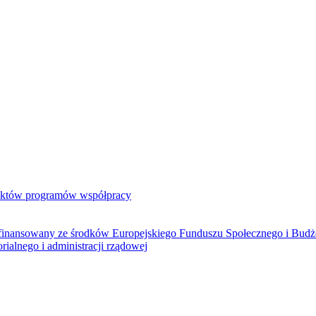
jektów programów współpracy
ółfinansowany ze środków Europejskiego Funduszu Społecznego i Bud
rialnego i administracji rządowej