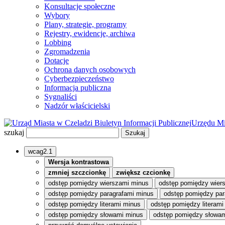
Konsultacje społeczne
Wybory
Plany, strategie, programy
Rejestry, ewidencje, archiwa
Lobbing
Zgromadzenia
Dotacje
Ochrona danych osobowych
Cyberbezpieczeństwo
Informacja publiczna
Sygnaliści
Nadzór właścicielski
Biuletyn Informacji Publicznej
Urzędu Mi
szukaj
wcag2.1
Wersja kontrastowa
zmniej szczcionkę
zwiększ czcionkę
odstęp pomiędzy wierszami minus
odstęp pomiędzy wier
odstęp pomiędzy paragrafami minus
odstęp pomiędzy par
odstęp pomiędzy literami minus
odstęp pomiędzy literami
odstęp pomiędzy słowami minus
odstęp pomiędzy słowam