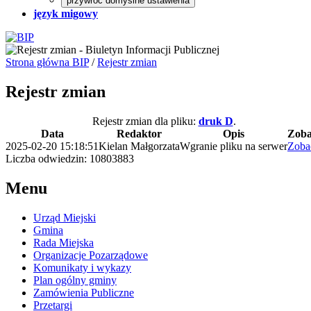
przywróć domyślne ustawienia
język migowy
Strona główna BIP
/
Rejestr zmian
Rejestr zmian
Rejestr zmian dla pliku:
druk D
.
Data
Redaktor
Opis
Zoba
2025-02-20 15:18:51
Kielan Małgorzata
Wgranie pliku na serwer
Zoba
Liczba odwiedzin: 10803883
Menu
Urząd Miejski
Gmina
Rada Miejska
Organizacje Pozarządowe
Komunikaty i wykazy
Plan ogólny gminy
Zamówienia Publiczne
Przetargi