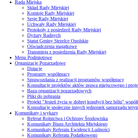
Rada Miejska
Skład Rady Miejskiej
Komisje Rady Miejskiej
Sesje Rady Miejskiej
Uchwały Rady Miejskiej
Protokoły z posiedzeń Rady Miejskiej
Dyżury Radnych
Statut Gminy Strzelce Opolskie
Oświadczenia majątkowe
Transmisja z posiedzenia Rady Miejskiej
Menu Podmiotowe
Organizacje Pozarządowe
Dotacje
Programy współpracy
Sprawozdania z realizacji programów współpracy
Konsultacje projektów aktów prawa miejscowego i pro
Baza organizacji pozarządowych
Pliki do pobrania
Projekt "Jesień życia w dobrej kondycji bez bólu" wsp
Konsultacje społeczne innych jednostek samorządu teryto
Komunikaty i wykazy
Referat Rolnictwa i Ochrony Środowiska
Komunikaty Biura Architekta Miejskiego
Komunikaty Referatu Ewidencji Ludności
Komunikaty Referatu Podatkowego