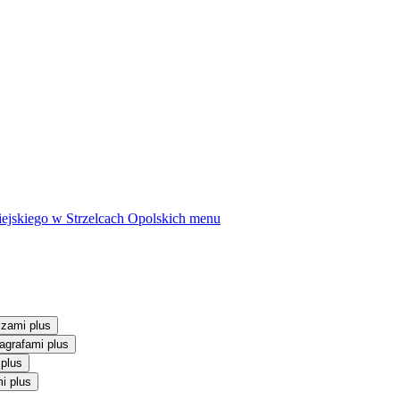
ejskiego w Strzelcach Opolskich
menu
szami plus
agrafami plus
 plus
i plus