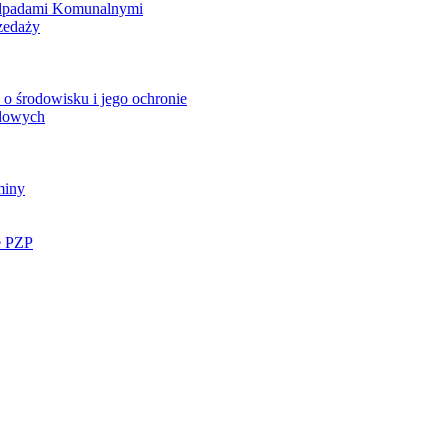
Odpadami Komunalnymi
zedaży
o środowisku i jego ochronie
ądowych
miny
e PZP