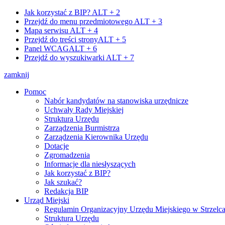
Jak korzystać z BIP?
ALT + 2
Przejdź do menu przedmiotowego
ALT + 3
Mapa serwisu
ALT + 4
Przejdź do treści strony
ALT + 5
Panel WCAG
ALT + 6
Przejdź do wyszukiwarki
ALT + 7
zamknij
Pomoc
Nabór kandydatów na stanowiska urzędnicze
Uchwały Rady Miejskiej
Struktura Urzędu
Zarządzenia Burmistrza
Zarządzenia Kierownika Urzędu
Dotacje
Zgromadzenia
Informacje dla niesłyszących
Jak korzystać z BIP?
Jak szukać?
Redakcja BIP
Urząd Miejski
Regulamin Organizacyjny Urzędu Miejskiego w Strzelc
Struktura Urzędu