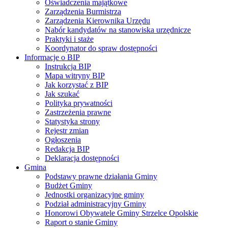
Oświadczenia majątkowe
Zarządzenia Burmistrza
Zarządzenia Kierownika Urzędu
Nabór kandydatów na stanowiska urzędnicze
Praktyki i staże
Koordynator do spraw dostępności
Informacje o BIP
Instrukcja BIP
Mapa witryny BIP
Jak korzystać z BIP
Jak szukać
Polityka prywatności
Zastrzeżenia prawne
Statystyka strony
Rejestr zmian
Ogłoszenia
Redakcja BIP
Deklaracja dostępności
Gmina
Podstawy prawne działania Gminy
Budżet Gminy
Jednostki organizacyjne gminy
Podział administracyjny Gminy
Honorowi Obywatele Gminy Strzelce Opolskie
Raport o stanie Gminy