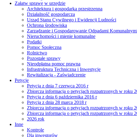
Załatw sprawę w urzędzie
Architektura i gospodarka przestrzenna
Działalność gospodarcza
Urząd Stanu Cywilnego i Ewidencji Ludności
Ochrona środowiska
Zarządzanie i Gospodarowanie Odpadami Komunalnym
Nieruchomości i mienie komunalne
Podatki
Pomoc Społeczna
Rolnictwo
Pozostałe sprawy
Nieodpłatna pomoc prawna
Infrastruktura Techniczna i Inwestycje
Rewitalizacja - Zaświadczenie
Petycje
Petycja z dnia 7 czerwca 2016 r
Zbiorcza informacja o petycjach rozpatrzonych w roku 
Petycja z dnia 6 października 2016 r
Petycja z dnia 28 marca 2018 r
Zbiorcza informacja o petycjach rozpatrzonych w roku 
Zbiorcza informacja o petycjach rozpatrzonych w roku 
2026 rok
Inne
Kontrole
Dla inwestorów