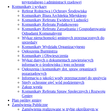
terytorialnego i administracji rządowej
Komunikaty i wykazy
Referat Rolnictwa i Ochrony Środowiska
Komunikaty Biura Architekta Miejskiego
Komunikaty Referatu Ewidencji Ludności
Komunikaty Referatu Podatkowego
Komunikaty Referatu Zarządzania i Gospodarowania
Odpadami Komunalnymi
Wykaz nieruchomości gminnych przeznaczonych do
sprzedaży
Komunikaty Wydziału Organizacyjnego
Ogłoszenia Burmistrza
Komunikaty i Obwieszczenia
Wykaz danych o dokumentach zawierających
informacje o środowisku i jego ochronie
Ogłoszenia i komunikaty dot. spraw organizacji
pozarządowych
Informacja o jakości wody przeznaczonej do spożycia
Strefy ochronne ujęć wód podziemnych
Zakup węgla
Komunikaty Referatu Spraw Spolecznych i Rozwoju
Gminy
Plan ogólny gminy
Zamówienia Publiczne
Zamówienia realizowane w trybie określonym w