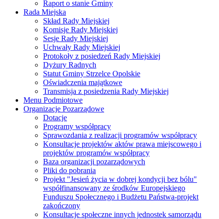
Raport o stanie Gminy
Rada Miejska
Skład Rady Miejskiej
Komisje Rady Miejskiej
Sesje Rady Miejskiej
Uchwały Rady Miejskiej
Protokoły z posiedzeń Rady Miejskiej
Dyżury Radnych
Statut Gminy Strzelce Opolskie
Oświadczenia majątkowe
Transmisja z posiedzenia Rady Miejskiej
Menu Podmiotowe
Organizacje Pozarządowe
Dotacje
Programy współpracy
Sprawozdania z realizacji programów współpracy
Konsultacje projektów aktów prawa miejscowego i
projektów programów współpracy
Baza organizacji pozarządowych
Pliki do pobrania
Projekt "Jesień życia w dobrej kondycji bez bólu"
współfinansowany ze środków Europejskiego
Funduszu Społecznego i Budżetu Państwa-projekt
zakończony
Konsultacje społeczne innych jednostek samorządu