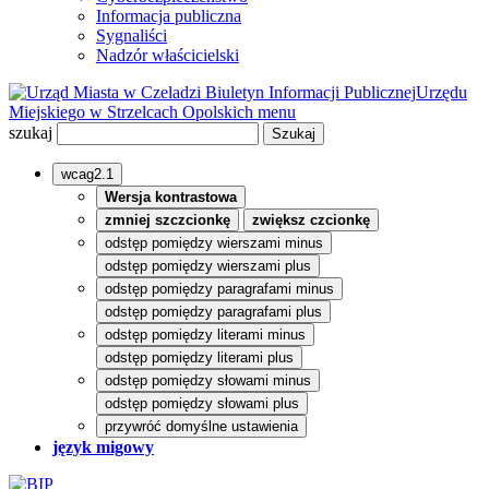
Informacja publiczna
Sygnaliści
Nadzór właścicielski
Biuletyn Informacji Publicznej
Urzędu
Miejskiego w Strzelcach Opolskich
menu
szukaj
wcag2.1
Wersja kontrastowa
zmniej szczcionkę
zwiększ czcionkę
odstęp pomiędzy wierszami minus
odstęp pomiędzy wierszami plus
odstęp pomiędzy paragrafami minus
odstęp pomiędzy paragrafami plus
odstęp pomiędzy literami minus
odstęp pomiędzy literami plus
odstęp pomiędzy słowami minus
odstęp pomiędzy słowami plus
przywróć domyślne ustawienia
język migowy