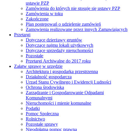
ustawie PZP
Zamówienia do których nie stosuje się ustawy PZP
Zamówienia w toku
Zakończone
Plan postępowań o udzielenie zamówień
Zamowienia realizowane przez innych Zamawiających
Przetargi
Dotyczące dzierżawy gruntów
Dotyczące najmu lokali użytkowych
Dotyczące sprzedaży nieruchomości
Pozostałe
Przetargi Archiwalne do 2017 roku
Załatw sprawę w urzędzie
Architektura i gospodarka przestrzenna
Działalność gospodarcza
Urząd Stanu Cywilnego i Ewidencji Ludności
Ochrona środowiska
Zarządzanie i Gospodarowanie Odpadami
Komunalnymi
Nieruchomości i mienie komunalne
Podatki
Pomoc Społeczna
Rolnictwo
Pozostałe sprawy
Nieodpłatna pomoc prawna