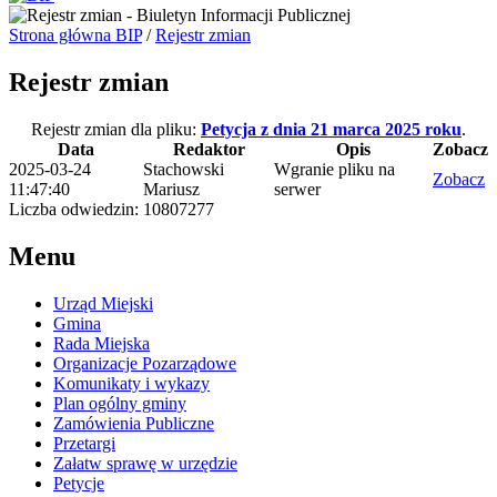
Strona główna BIP
/
Rejestr zmian
Rejestr zmian
Rejestr zmian dla pliku:
Petycja z dnia 21 marca 2025 roku
.
Data
Redaktor
Opis
Zobacz
2025-03-24
Stachowski
Wgranie pliku na
Zobacz
11:47:40
Mariusz
serwer
Liczba odwiedzin: 10807277
Menu
Urząd Miejski
Gmina
Rada Miejska
Organizacje Pozarządowe
Komunikaty i wykazy
Plan ogólny gminy
Zamówienia Publiczne
Przetargi
Załatw sprawę w urzędzie
Petycje