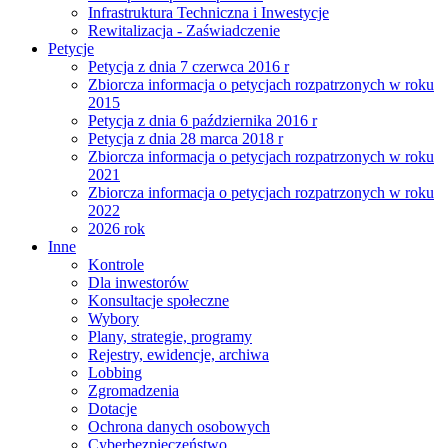
Infrastruktura Techniczna i Inwestycje
Rewitalizacja - Zaświadczenie
Petycje
Petycja z dnia 7 czerwca 2016 r
Zbiorcza informacja o petycjach rozpatrzonych w roku
2015
Petycja z dnia 6 października 2016 r
Petycja z dnia 28 marca 2018 r
Zbiorcza informacja o petycjach rozpatrzonych w roku
2021
Zbiorcza informacja o petycjach rozpatrzonych w roku
2022
2026 rok
Inne
Kontrole
Dla inwestorów
Konsultacje społeczne
Wybory
Plany, strategie, programy
Rejestry, ewidencje, archiwa
Lobbing
Zgromadzenia
Dotacje
Ochrona danych osobowych
Cyberbezpieczeństwo