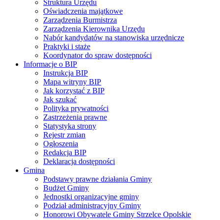
Struktura Urzędu
Oświadczenia majątkowe
Zarządzenia Burmistrza
Zarządzenia Kierownika Urzędu
Nabór kandydatów na stanowiska urzędnicze
Praktyki i staże
Koordynator do spraw dostępności
Informacje o BIP
Instrukcja BIP
Mapa witryny BIP
Jak korzystać z BIP
Jak szukać
Polityka prywatności
Zastrzeżenia prawne
Statystyka strony
Rejestr zmian
Ogłoszenia
Redakcja BIP
Deklaracja dostępności
Gmina
Podstawy prawne działania Gminy
Budżet Gminy
Jednostki organizacyjne gminy
Podział administracyjny Gminy
Honorowi Obywatele Gminy Strzelce Opolskie