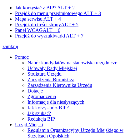
Jak korzystać z BIP?
ALT + 2
Przejdź do menu przedmiotowego
ALT + 3
Mapa serwisu
ALT + 4
Przejdź do treści strony
ALT + 5
Panel WCAG
ALT + 6
Przejdź do wyszukiwarki
ALT + 7
zamknij
Pomoc
Nabór kandydatów na stanowiska urzędnicze
Uchwały Rady Miejskiej
Struktura Urzędu
Zarządzenia Burmistrza
Zarządzenia Kierownika Urzędu
Dotacje
Zgromadzenia
Informacje dla niesłyszących
Jak korzystać z BIP?
Jak szukać?
Redakcja BIP
Urząd Miejski
Regulamin Organizacyjny Urzędu Miejskiego w
Strzelcach Opolskich