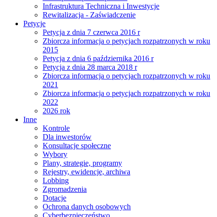
Infrastruktura Techniczna i Inwestycje
Rewitalizacja - Zaświadczenie
Petycje
Petycja z dnia 7 czerwca 2016 r
Zbiorcza informacja o petycjach rozpatrzonych w roku
2015
Petycja z dnia 6 października 2016 r
Petycja z dnia 28 marca 2018 r
Zbiorcza informacja o petycjach rozpatrzonych w roku
2021
Zbiorcza informacja o petycjach rozpatrzonych w roku
2022
2026 rok
Inne
Kontrole
Dla inwestorów
Konsultacje społeczne
Wybory
Plany, strategie, programy
Rejestry, ewidencje, archiwa
Lobbing
Zgromadzenia
Dotacje
Ochrona danych osobowych
Cyberbezpieczeństwo