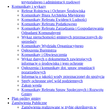
terytorialnego i administracji rządowej
Komunikaty i wykazy
Referat Rolnictwa i Ochrony Środowiska
Komunikaty Biura Architekta Miejskiego
Komunikaty Referatu Ewidencji Ludności
Komunikaty Referatu Podatkowego
Komunikaty Referatu Zarządzania i Gospodarowania
Odpadami Komunalnymi
Wykaz nieruchomości gminnych przeznaczonych do
sprzedaży
Komunikaty Wydziału Organizacyjnego
Ogłoszenia Burmistrza
Komunikaty i Obwieszczenia
Wykaz danych o dokumentach zawierających
informacje o środowisku i jego ochronie
Ogłoszenia i komunikaty dot. spraw organizacji
pozarządowych
Informacja o jakości wody przeznaczonej do spożycia
Strefy ochronne ujęć wód podziemnych
Zakup węgla
Komunikaty Referatu Spraw Spolecznych i Rozwoju
Gminy
Plan ogólny gminy
Zamówienia Publiczne
Zamówienia realizowane w trybie określonym w