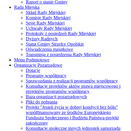
Raport o stanie Gminy
Rada Miejska
Skład Rady Miejskiej
Komisje Rady Miejskiej
Sesje Rady Miejskiej
Uchwały Rady Miejskiej
Protokoły z posiedzeń Rady Miejskiej
Dyżury Radnych
Statut Gminy Strzelce Opolskie
Oświadczenia majątkowe
Transmisja z posiedzenia Rady Miejskiej
Menu Podmiotowe
Organizacje Pozarządowe
Dotacje
Programy współpracy
Sprawozdania z realizacji programów współpracy
Konsultacje projektów aktów prawa miejscowego i
projektów programów współpracy
Baza organizacji pozarządowych
Pliki do pobrania
Projekt "Jesień życia w dobrej kondycji bez bólu"
współfinansowany ze środków Europejskiego
Funduszu Społecznego i Budżetu Państwa-projekt
zakończony
Konsultacje społeczne innych jednostek samorządu