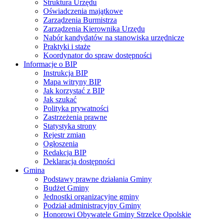
Struktura Urzędu
Oświadczenia majątkowe
Zarządzenia Burmistrza
Zarządzenia Kierownika Urzędu
Nabór kandydatów na stanowiska urzędnicze
Praktyki i staże
Koordynator do spraw dostępności
Informacje o BIP
Instrukcja BIP
Mapa witryny BIP
Jak korzystać z BIP
Jak szukać
Polityka prywatności
Zastrzeżenia prawne
Statystyka strony
Rejestr zmian
Ogłoszenia
Redakcja BIP
Deklaracja dostępności
Gmina
Podstawy prawne działania Gminy
Budżet Gminy
Jednostki organizacyjne gminy
Podział administracyjny Gminy
Honorowi Obywatele Gminy Strzelce Opolskie