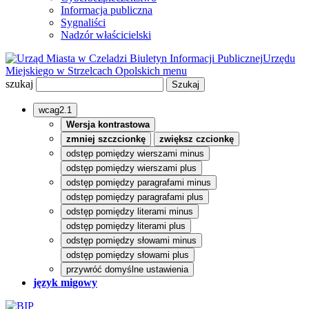
Informacja publiczna
Sygnaliści
Nadzór właścicielski
Biuletyn Informacji Publicznej
Urzędu
Miejskiego w Strzelcach Opolskich
menu
szukaj
wcag2.1
Wersja kontrastowa
zmniej szczcionkę
zwiększ czcionkę
odstęp pomiędzy wierszami minus
odstęp pomiędzy wierszami plus
odstęp pomiędzy paragrafami minus
odstęp pomiędzy paragrafami plus
odstęp pomiędzy literami minus
odstęp pomiędzy literami plus
odstęp pomiędzy słowami minus
odstęp pomiędzy słowami plus
przywróć domyślne ustawienia
język migowy