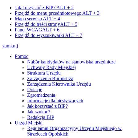
Jak korzystać z BIP?
ALT + 2
Przejdź do menu przedmiotowego
ALT + 3
Mapa serwisu
ALT + 4
Przejdź do treści strony
ALT + 5
Panel WCAG
ALT + 6
Przejdź do wyszukiwarki
ALT + 7
zamknij
Pomoc
Nabór kandydatów na stanowiska urzędnicze
Uchwały Rady Miejskiej
Struktura Urzędu
Zarządzenia Burmistrza
Zarządzenia Kierownika Urzędu
Dotacje
Zgromadzenia
Informacje dla niesłyszących
Jak korzystać z BIP?
Jak szukać?
Redakcja BIP
Urząd Miejski
Regulamin Organizacyjny Urzędu Miejskiego w
Strzelcach Opolskich