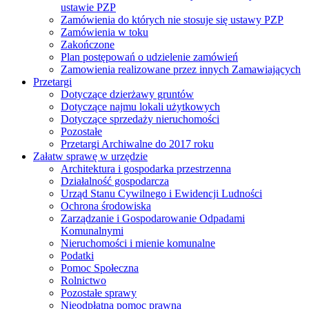
ustawie PZP
Zamówienia do których nie stosuje się ustawy PZP
Zamówienia w toku
Zakończone
Plan postępowań o udzielenie zamówień
Zamowienia realizowane przez innych Zamawiających
Przetargi
Dotyczące dzierżawy gruntów
Dotyczące najmu lokali użytkowych
Dotyczące sprzedaży nieruchomości
Pozostałe
Przetargi Archiwalne do 2017 roku
Załatw sprawę w urzędzie
Architektura i gospodarka przestrzenna
Działalność gospodarcza
Urząd Stanu Cywilnego i Ewidencji Ludności
Ochrona środowiska
Zarządzanie i Gospodarowanie Odpadami
Komunalnymi
Nieruchomości i mienie komunalne
Podatki
Pomoc Społeczna
Rolnictwo
Pozostałe sprawy
Nieodpłatna pomoc prawna