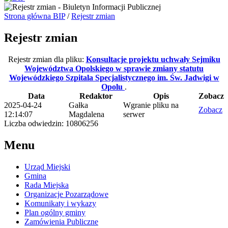
Strona główna BIP
/
Rejestr zmian
Rejestr zmian
Rejestr zmian dla pliku:
Konsultacje projektu uchwały Sejmiku
Województwa Opolskiego w sprawie zmiany statutu
Wojewódzkiego Szpitala Specjalistycznego im. Św. Jadwigi w
Opolu
.
Data
Redaktor
Opis
Zobacz
2025-04-24
Gałka
Wgranie pliku na
Zobacz
12:14:07
Magdalena
serwer
Liczba odwiedzin: 10806256
Menu
Urząd Miejski
Gmina
Rada Miejska
Organizacje Pozarządowe
Komunikaty i wykazy
Plan ogólny gminy
Zamówienia Publiczne