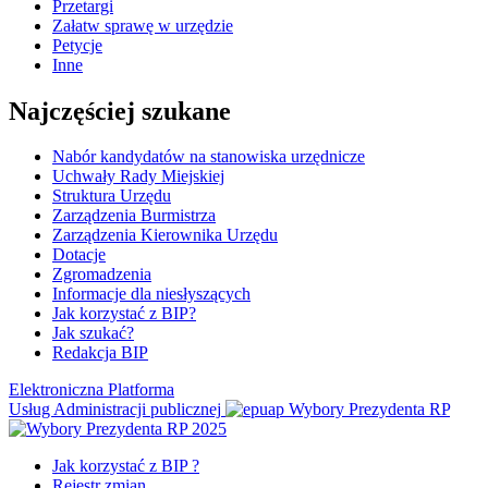
Przetargi
Załatw sprawę w urzędzie
Petycje
Inne
Najczęściej szukane
Nabór kandydatów na stanowiska urzędnicze
Uchwały Rady Miejskiej
Struktura Urzędu
Zarządzenia Burmistrza
Zarządzenia Kierownika Urzędu
Dotacje
Zgromadzenia
Informacje dla niesłyszących
Jak korzystać z BIP?
Jak szukać?
Redakcja BIP
Elektroniczna Platforma
Usług Administracji publicznej
Wybory Prezydenta RP
Jak korzystać z BIP ?
Rejestr zmian