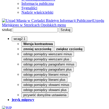
Informacja publiczna
Sygnaliści
Nadzór właścicielski
Biuletyn Informacji Publicznej
Urzędu
Miejskiego w Strzelcach Opolskich
menu
szukaj
wcag2.1
Wersja kontrastowa
zmniej szczcionkę
zwiększ czcionkę
odstęp pomiędzy wierszami minus
odstęp pomiędzy wierszami plus
odstęp pomiędzy paragrafami minus
odstęp pomiędzy paragrafami plus
odstęp pomiędzy literami minus
odstęp pomiędzy literami plus
odstęp pomiędzy słowami minus
odstęp pomiędzy słowami plus
przywróć domyślne ustawienia
język migowy