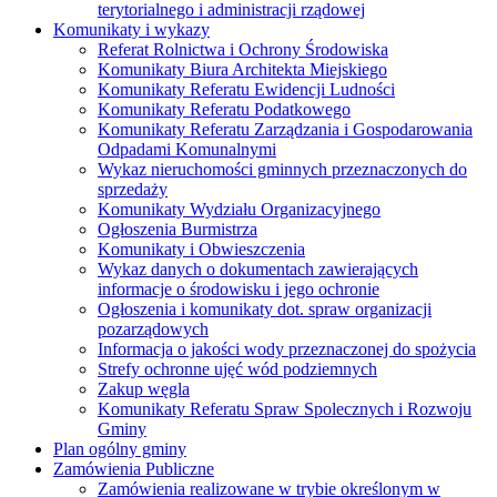
terytorialnego i administracji rządowej
Komunikaty i wykazy
Referat Rolnictwa i Ochrony Środowiska
Komunikaty Biura Architekta Miejskiego
Komunikaty Referatu Ewidencji Ludności
Komunikaty Referatu Podatkowego
Komunikaty Referatu Zarządzania i Gospodarowania
Odpadami Komunalnymi
Wykaz nieruchomości gminnych przeznaczonych do
sprzedaży
Komunikaty Wydziału Organizacyjnego
Ogłoszenia Burmistrza
Komunikaty i Obwieszczenia
Wykaz danych o dokumentach zawierających
informacje o środowisku i jego ochronie
Ogłoszenia i komunikaty dot. spraw organizacji
pozarządowych
Informacja o jakości wody przeznaczonej do spożycia
Strefy ochronne ujęć wód podziemnych
Zakup węgla
Komunikaty Referatu Spraw Spolecznych i Rozwoju
Gminy
Plan ogólny gminy
Zamówienia Publiczne
Zamówienia realizowane w trybie określonym w