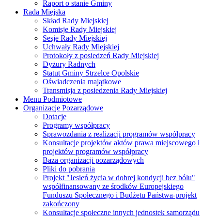
Raport o stanie Gminy
Rada Miejska
Skład Rady Miejskiej
Komisje Rady Miejskiej
Sesje Rady Miejskiej
Uchwały Rady Miejskiej
Protokoły z posiedzeń Rady Miejskiej
Dyżury Radnych
Statut Gminy Strzelce Opolskie
Oświadczenia majątkowe
Transmisja z posiedzenia Rady Miejskiej
Menu Podmiotowe
Organizacje Pozarządowe
Dotacje
Programy współpracy
Sprawozdania z realizacji programów współpracy
Konsultacje projektów aktów prawa miejscowego i
projektów programów współpracy
Baza organizacji pozarządowych
Pliki do pobrania
Projekt "Jesień życia w dobrej kondycji bez bólu"
współfinansowany ze środków Europejskiego
Funduszu Społecznego i Budżetu Państwa-projekt
zakończony
Konsultacje społeczne innych jednostek samorządu