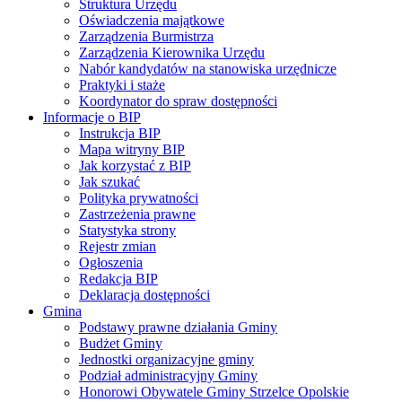
Struktura Urzędu
Oświadczenia majątkowe
Zarządzenia Burmistrza
Zarządzenia Kierownika Urzędu
Nabór kandydatów na stanowiska urzędnicze
Praktyki i staże
Koordynator do spraw dostępności
Informacje o BIP
Instrukcja BIP
Mapa witryny BIP
Jak korzystać z BIP
Jak szukać
Polityka prywatności
Zastrzeżenia prawne
Statystyka strony
Rejestr zmian
Ogłoszenia
Redakcja BIP
Deklaracja dostępności
Gmina
Podstawy prawne działania Gminy
Budżet Gminy
Jednostki organizacyjne gminy
Podział administracyjny Gminy
Honorowi Obywatele Gminy Strzelce Opolskie