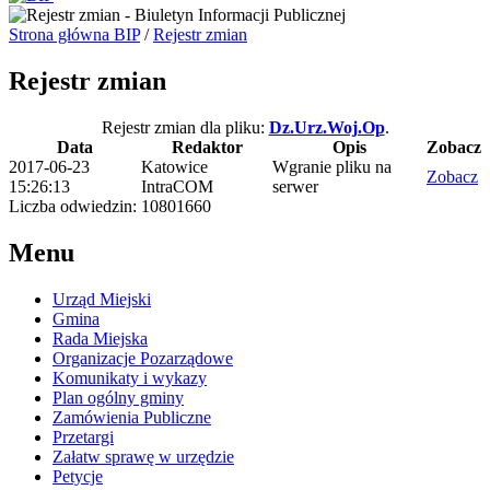
Strona główna BIP
/
Rejestr zmian
Rejestr zmian
Rejestr zmian dla pliku:
Dz.Urz.Woj.Op
.
Data
Redaktor
Opis
Zobacz
2017-06-23
Katowice
Wgranie pliku na
Zobacz
15:26:13
IntraCOM
serwer
Liczba odwiedzin: 10801660
Menu
Urząd Miejski
Gmina
Rada Miejska
Organizacje Pozarządowe
Komunikaty i wykazy
Plan ogólny gminy
Zamówienia Publiczne
Przetargi
Załatw sprawę w urzędzie
Petycje