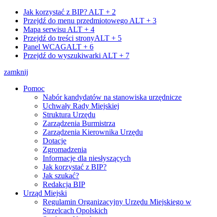
Jak korzystać z BIP?
ALT + 2
Przejdź do menu przedmiotowego
ALT + 3
Mapa serwisu
ALT + 4
Przejdź do treści strony
ALT + 5
Panel WCAG
ALT + 6
Przejdź do wyszukiwarki
ALT + 7
zamknij
Pomoc
Nabór kandydatów na stanowiska urzędnicze
Uchwały Rady Miejskiej
Struktura Urzędu
Zarządzenia Burmistrza
Zarządzenia Kierownika Urzędu
Dotacje
Zgromadzenia
Informacje dla niesłyszących
Jak korzystać z BIP?
Jak szukać?
Redakcja BIP
Urząd Miejski
Regulamin Organizacyjny Urzędu Miejskiego w
Strzelcach Opolskich