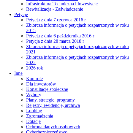
Infrastruktura Techniczna i Inwestycje
Rewitalizacja - Zaświadczenie
Petycje
Petycja z dnia 7 czerwca 2016 r
Zbiorcza informacja o petycjach rozpatrzonych w roku
2015
Petycja z dnia 6 października 2016 r
Petycja z dnia 28 marca 2018 r
Zbiorcza informacja o petycjach rozpatrzonych w roku
2021
Zbiorcza informacja o petycjach rozpatrzonych w roku
2022
2026 rok
Inne
Kontrole
Dla inwestorów
Konsultacje społeczne
Wybory
Plany, strategie, programy
Rejestry, ewidencje, archiwa
Lobbing
Zgromadzenia
Dotacje
Ochrona danych osobowych
Cyberbezpieczeństwo