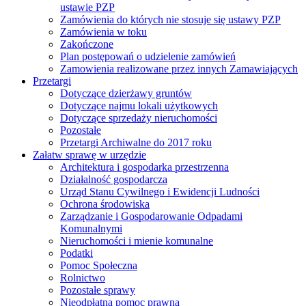
ustawie PZP
Zamówienia do których nie stosuje się ustawy PZP
Zamówienia w toku
Zakończone
Plan postępowań o udzielenie zamówień
Zamowienia realizowane przez innych Zamawiających
Przetargi
Dotyczące dzierżawy gruntów
Dotyczące najmu lokali użytkowych
Dotyczące sprzedaży nieruchomości
Pozostałe
Przetargi Archiwalne do 2017 roku
Załatw sprawę w urzędzie
Architektura i gospodarka przestrzenna
Działalność gospodarcza
Urząd Stanu Cywilnego i Ewidencji Ludności
Ochrona środowiska
Zarządzanie i Gospodarowanie Odpadami
Komunalnymi
Nieruchomości i mienie komunalne
Podatki
Pomoc Społeczna
Rolnictwo
Pozostałe sprawy
Nieodpłatna pomoc prawna