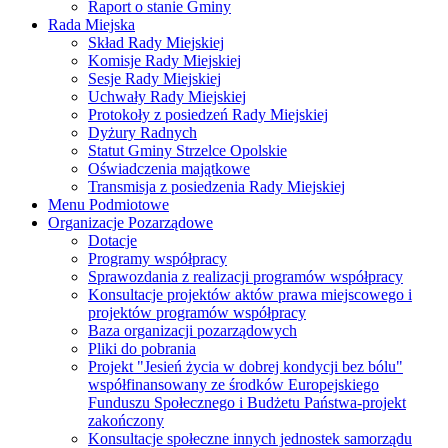
Raport o stanie Gminy
Rada Miejska
Skład Rady Miejskiej
Komisje Rady Miejskiej
Sesje Rady Miejskiej
Uchwały Rady Miejskiej
Protokoły z posiedzeń Rady Miejskiej
Dyżury Radnych
Statut Gminy Strzelce Opolskie
Oświadczenia majątkowe
Transmisja z posiedzenia Rady Miejskiej
Menu Podmiotowe
Organizacje Pozarządowe
Dotacje
Programy współpracy
Sprawozdania z realizacji programów współpracy
Konsultacje projektów aktów prawa miejscowego i
projektów programów współpracy
Baza organizacji pozarządowych
Pliki do pobrania
Projekt "Jesień życia w dobrej kondycji bez bólu"
współfinansowany ze środków Europejskiego
Funduszu Społecznego i Budżetu Państwa-projekt
zakończony
Konsultacje społeczne innych jednostek samorządu