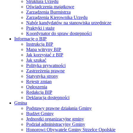
Struktura Urzędu
Oświadczenia majątkowe
Zarządzenia Burmistrza
Zarządzenia Kierownika Urzędu
Nabór kandydatów na stanowiska urzędnicze
Praktyki i staże
Koordynator do spraw dostępności
Informacje o BIP
Instrukcja BIP
Mapa witryny BIP
Jak korzystać z BIP
Jak szukać
Polityka prywatności
Zastrzeżenia prawne
Statystyka strony
Rejestr zmian
Ogłoszenia
Redakcja BIP
Deklaracja dostępności
Gmina
Podstawy prawne działania Gminy
Budżet Gminy
Jednostki organizacyjne gminy
Podział administracyjny Gminy
Honorowi Obywatele Gminy Strzelce Opolskie