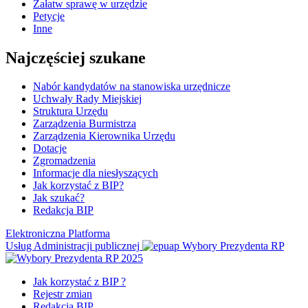
Załatw sprawę w urzędzie
Petycje
Inne
Najczęściej szukane
Nabór kandydatów na stanowiska urzędnicze
Uchwały Rady Miejskiej
Struktura Urzędu
Zarządzenia Burmistrza
Zarządzenia Kierownika Urzędu
Dotacje
Zgromadzenia
Informacje dla niesłyszących
Jak korzystać z BIP?
Jak szukać?
Redakcja BIP
Elektroniczna Platforma
Usług Administracji publicznej
Wybory Prezydenta RP
Jak korzystać z BIP ?
Rejestr zmian
Redakcja BIP