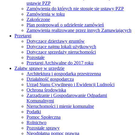
ustawie PZP
Zamówienia do których nie stosuje się ustawy PZP
Zamówienia w toku
Zakończone
Plan postępowań o udzielenie zamówień
Zamowienia realizowane przez innych Zamawiających
Przetargi
Dotyczące dzierżawy gruntów
Dotyczące najmu lokali użytkowych
Dotyczące sprzedaży nieruchomości
Pozostałe
Przetargi Archiwalne do 2017 roku
Załatw sprawę w urzędzie
Architektura i gospodarka przestrzenna
Działalność gospodarcza
Urząd Stanu Cywilnego i Ewidencji Ludności
Ochrona środowiska
Zarządzanie i Gospodarowanie Odpadami
Komunalnymi
Nieruchomości i mienie komunalne
Podatki
Pomoc Społeczna
Rolnictwo
Pozostałe sprawy
Nieodpłatna pomoc prawna