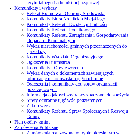
terytorialnego i administracji rządowej
Komunikaty i wykazy
Referat Rolnictwa i Ochrony Środowiska
Komunikaty Biura Architekta Miejskiego
Komunikaty Referatu Ewidencji Ludności
Komunikaty Referatu Podatkowego
Komunikaty Referatu Zarządzania i Gospodarowania
Odpadami Komunalnymi
Wykaz nieruchomości gminnych przeznaczonych do
sprzedaży
Komunikaty Wydziału Organizacyjnego
Ogłoszenia Burmistrza
Komunikaty i Obwieszczenia
Wykaz danych o dokumentach zawierających
informacje o środowisku i jego ochronie
Ogłoszenia i komunikaty dot. spraw organizacji
pozarządowych
Informacja o jakości wody przeznaczonej do spożycia
Strefy ochronne ujęć wód podziemnych
Zakup węgla
Komunikaty Referatu Spraw Spolecznych i Rozwoju
Gminy
Plan ogólny gminy
Zamówienia Publiczne
Zamówienia realizowane w trybie określonym w