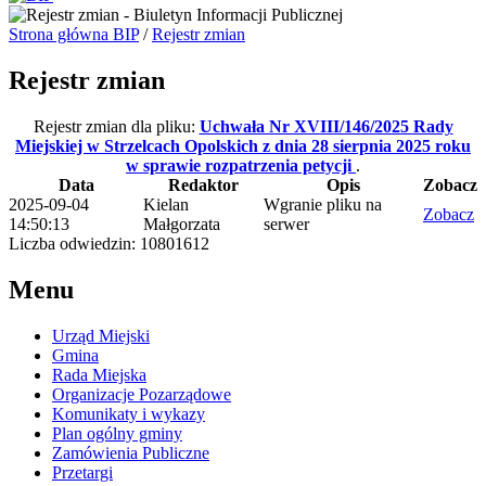
Strona główna BIP
/
Rejestr zmian
Rejestr zmian
Rejestr zmian dla pliku:
Uchwała Nr XVIII/146/2025 Rady
Miejskiej w Strzelcach Opolskich z dnia 28 sierpnia 2025 roku
w sprawie rozpatrzenia petycji
.
Data
Redaktor
Opis
Zobacz
2025-09-04
Kielan
Wgranie pliku na
Zobacz
14:50:13
Małgorzata
serwer
Liczba odwiedzin: 10801612
Menu
Urząd Miejski
Gmina
Rada Miejska
Organizacje Pozarządowe
Komunikaty i wykazy
Plan ogólny gminy
Zamówienia Publiczne
Przetargi