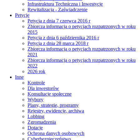
Infrastruktura Techniczna i Inwestycje
Rewitalizacja - Zaświadczenie
Petycje
Petycja z dnia 7 czerwca 2016 r
Zbiorcza informacja o petycjach rozpatrzonych w roku
2015
Petycja z dnia 6 października 2016 r
Petycja z dnia 28 marca 2018 r
Zbiorcza informacja o petycjach rozpatrzonych w roku
2021
Zbiorcza informacja o petycjach rozpatrzonych w roku
2022
2026 rok
Inne
Kontrole
Dla inwestorów
Konsultacje społeczne
Wybory
Plany, strategie, programy
Rejestry, ewidencje, archiwa
Lobbing
Zgromadzenia
Dotacje
Ochrona danych osobowych
Cyberbezpieczeństwo