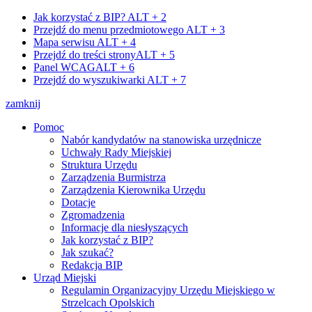
Jak korzystać z BIP?
ALT + 2
Przejdź do menu przedmiotowego
ALT + 3
Mapa serwisu
ALT + 4
Przejdź do treści strony
ALT + 5
Panel WCAG
ALT + 6
Przejdź do wyszukiwarki
ALT + 7
zamknij
Pomoc
Nabór kandydatów na stanowiska urzędnicze
Uchwały Rady Miejskiej
Struktura Urzędu
Zarządzenia Burmistrza
Zarządzenia Kierownika Urzędu
Dotacje
Zgromadzenia
Informacje dla niesłyszących
Jak korzystać z BIP?
Jak szukać?
Redakcja BIP
Urząd Miejski
Regulamin Organizacyjny Urzędu Miejskiego w
Strzelcach Opolskich