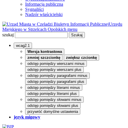
Informacja publiczna
Sygnaliści
Nadzór właścicielski
Biuletyn Informacji Publicznej
Urzędu
Miejskiego w Strzelcach Opolskich
menu
szukaj
wcag2.1
Wersja kontrastowa
zmniej szczcionkę
zwiększ czcionkę
odstęp pomiędzy wierszami minus
odstęp pomiędzy wierszami plus
odstęp pomiędzy paragrafami minus
odstęp pomiędzy paragrafami plus
odstęp pomiędzy literami minus
odstęp pomiędzy literami plus
odstęp pomiędzy słowami minus
odstęp pomiędzy słowami plus
przywróć domyślne ustawienia
język migowy