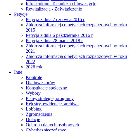
Infrastruktura Techniczna i Inwestycje
Rewitalizacja - Zaświadczenie
Petycje
Petycja z dnia 7 czerwca 2016 r
Zbiorcza informacja o petycjach rozpatrzonych w roku
2015
Petycja z dnia 6 października 2016 r
Petycja z dnia 28 marca 2018 r
Zbiorcza informacja o petycjach rozpatrzonych w roku
2021
Zbiorcza informacja o petycjach rozpatrzonych w roku
2022
2026 rok
Inne
Kontrole
Dla inwestorów
Konsultacje społeczne
Wybory
Plany, strategie, programy
Rejestry, ewidencje, archiwa
Lobbing
Zgromadzenia
Dotacje
Ochrona danych osobowych
Cyberbezpieczeństwo