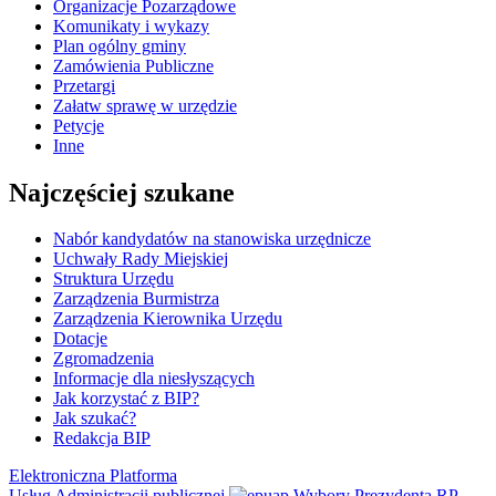
Organizacje Pozarządowe
Komunikaty i wykazy
Plan ogólny gminy
Zamówienia Publiczne
Przetargi
Załatw sprawę w urzędzie
Petycje
Inne
Najczęściej szukane
Nabór kandydatów na stanowiska urzędnicze
Uchwały Rady Miejskiej
Struktura Urzędu
Zarządzenia Burmistrza
Zarządzenia Kierownika Urzędu
Dotacje
Zgromadzenia
Informacje dla niesłyszących
Jak korzystać z BIP?
Jak szukać?
Redakcja BIP
Elektroniczna Platforma
Usług Administracji publicznej
Wybory Prezydenta RP