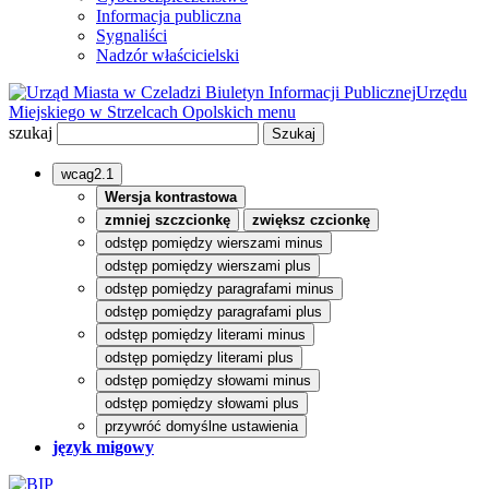
Informacja publiczna
Sygnaliści
Nadzór właścicielski
Biuletyn Informacji Publicznej
Urzędu
Miejskiego w Strzelcach Opolskich
menu
szukaj
wcag2.1
Wersja kontrastowa
zmniej szczcionkę
zwiększ czcionkę
odstęp pomiędzy wierszami minus
odstęp pomiędzy wierszami plus
odstęp pomiędzy paragrafami minus
odstęp pomiędzy paragrafami plus
odstęp pomiędzy literami minus
odstęp pomiędzy literami plus
odstęp pomiędzy słowami minus
odstęp pomiędzy słowami plus
przywróć domyślne ustawienia
język migowy