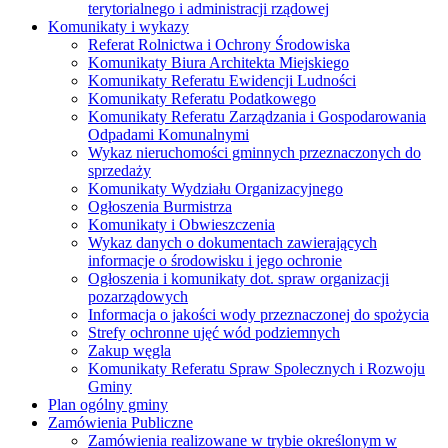
terytorialnego i administracji rządowej
Komunikaty i wykazy
Referat Rolnictwa i Ochrony Środowiska
Komunikaty Biura Architekta Miejskiego
Komunikaty Referatu Ewidencji Ludności
Komunikaty Referatu Podatkowego
Komunikaty Referatu Zarządzania i Gospodarowania
Odpadami Komunalnymi
Wykaz nieruchomości gminnych przeznaczonych do
sprzedaży
Komunikaty Wydziału Organizacyjnego
Ogłoszenia Burmistrza
Komunikaty i Obwieszczenia
Wykaz danych o dokumentach zawierających
informacje o środowisku i jego ochronie
Ogłoszenia i komunikaty dot. spraw organizacji
pozarządowych
Informacja o jakości wody przeznaczonej do spożycia
Strefy ochronne ujęć wód podziemnych
Zakup węgla
Komunikaty Referatu Spraw Spolecznych i Rozwoju
Gminy
Plan ogólny gminy
Zamówienia Publiczne
Zamówienia realizowane w trybie określonym w