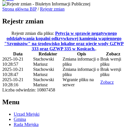
Strona główna BIP
/
Rejestr zmian
Rejestr zmian
Rejestr zmian dla pliku:
Petycja w sprawie negatywnego
oddziaływania kopalni odkrywkowej kamienia wapiennego
"Szymiszów" na środowisko lokalne oraz ujęcie wody GZWP
333 oraz GZWP 335 w Kosicach.
.
Data
Redaktor
Opis
Zobacz
2025-10-21
Stachowski
Zmiana informacji o
Brak wersji
10:28:57
Mariusz
pliku
pliku
2025-10-21
Stachowski
Zmiana informacji o
Brak wersji
10:28:47
Mariusz
pliku
pliku
2025-10-21
Stachowski
Wgranie pliku na
Zobacz
10:28:16
Mariusz
serwer
Liczba odwiedzin: 10807458
Menu
Urząd Miejski
Gmina
Rada Miejska