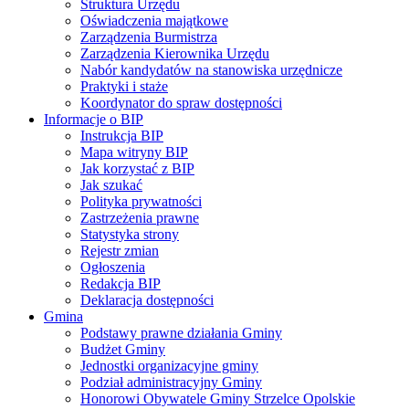
Struktura Urzędu
Oświadczenia majątkowe
Zarządzenia Burmistrza
Zarządzenia Kierownika Urzędu
Nabór kandydatów na stanowiska urzędnicze
Praktyki i staże
Koordynator do spraw dostępności
Informacje o BIP
Instrukcja BIP
Mapa witryny BIP
Jak korzystać z BIP
Jak szukać
Polityka prywatności
Zastrzeżenia prawne
Statystyka strony
Rejestr zmian
Ogłoszenia
Redakcja BIP
Deklaracja dostępności
Gmina
Podstawy prawne działania Gminy
Budżet Gminy
Jednostki organizacyjne gminy
Podział administracyjny Gminy
Honorowi Obywatele Gminy Strzelce Opolskie