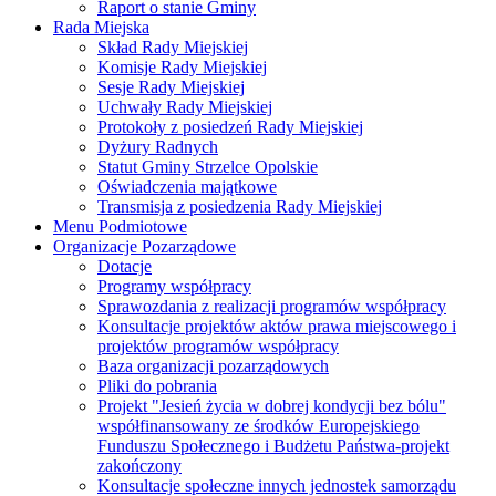
Raport o stanie Gminy
Rada Miejska
Skład Rady Miejskiej
Komisje Rady Miejskiej
Sesje Rady Miejskiej
Uchwały Rady Miejskiej
Protokoły z posiedzeń Rady Miejskiej
Dyżury Radnych
Statut Gminy Strzelce Opolskie
Oświadczenia majątkowe
Transmisja z posiedzenia Rady Miejskiej
Menu Podmiotowe
Organizacje Pozarządowe
Dotacje
Programy współpracy
Sprawozdania z realizacji programów współpracy
Konsultacje projektów aktów prawa miejscowego i
projektów programów współpracy
Baza organizacji pozarządowych
Pliki do pobrania
Projekt "Jesień życia w dobrej kondycji bez bólu"
współfinansowany ze środków Europejskiego
Funduszu Społecznego i Budżetu Państwa-projekt
zakończony
Konsultacje społeczne innych jednostek samorządu