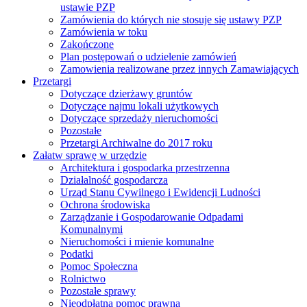
ustawie PZP
Zamówienia do których nie stosuje się ustawy PZP
Zamówienia w toku
Zakończone
Plan postępowań o udzielenie zamówień
Zamowienia realizowane przez innych Zamawiających
Przetargi
Dotyczące dzierżawy gruntów
Dotyczące najmu lokali użytkowych
Dotyczące sprzedaży nieruchomości
Pozostałe
Przetargi Archiwalne do 2017 roku
Załatw sprawę w urzędzie
Architektura i gospodarka przestrzenna
Działalność gospodarcza
Urząd Stanu Cywilnego i Ewidencji Ludności
Ochrona środowiska
Zarządzanie i Gospodarowanie Odpadami
Komunalnymi
Nieruchomości i mienie komunalne
Podatki
Pomoc Społeczna
Rolnictwo
Pozostałe sprawy
Nieodpłatna pomoc prawna