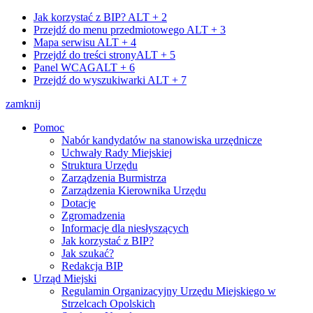
Jak korzystać z BIP?
ALT + 2
Przejdź do menu przedmiotowego
ALT + 3
Mapa serwisu
ALT + 4
Przejdź do treści strony
ALT + 5
Panel WCAG
ALT + 6
Przejdź do wyszukiwarki
ALT + 7
zamknij
Pomoc
Nabór kandydatów na stanowiska urzędnicze
Uchwały Rady Miejskiej
Struktura Urzędu
Zarządzenia Burmistrza
Zarządzenia Kierownika Urzędu
Dotacje
Zgromadzenia
Informacje dla niesłyszących
Jak korzystać z BIP?
Jak szukać?
Redakcja BIP
Urząd Miejski
Regulamin Organizacyjny Urzędu Miejskiego w
Strzelcach Opolskich