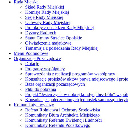
Rada Miejska
Skład Rady Miejskiej
Komisje Rady Miejskiej
Sesje Rady Miejskiej
Uchwały Rady Miejskiej
Protokoły z posiedzeń Rady Miejskiej
Dyżury Radnych
Statut Gminy Strzelce Opolskie
Oświadczenia majątkowe
Transmisja z posiedzenia Rady Miejskiej
Menu Podmiotowe
Organizacje Pozarządowe
Dotacje
Programy współpracy
Sprawozdania z realizacji programów współpracy
Konsultacje projektów aktów prawa miejscowego i pro
Baza organizacji pozarządowych
Pliki do pobrania
Projekt "Jesień życia w dobrej kondycji bez bólu" wsp
Konsultacje społeczne innych jednostek samorządu teryto
Komunikaty i wykazy
Referat Rolnictwa i Ochrony Środowiska
Komunikaty Biura Architekta Miejskiego
Komunikaty Referatu Ewidencji Ludności
Komunikaty Referatu Podatkowego