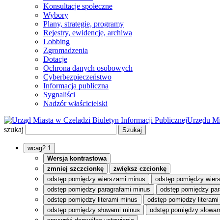
Konsultacje społeczne
Wybory
Plany, strategie, programy
Rejestry, ewidencje, archiwa
Lobbing
Zgromadzenia
Dotacje
Ochrona danych osobowych
Cyberbezpieczeństwo
Informacja publiczna
Sygnaliści
Nadzór właścicielski
Biuletyn Informacji Publicznej
Urzędu Mi
szukaj
wcag2.1
Wersja kontrastowa
zmniej szczcionkę
zwiększ czcionkę
odstęp pomiędzy wierszami minus
odstęp pomiędzy wier
odstęp pomiędzy paragrafami minus
odstęp pomiędzy par
odstęp pomiędzy literami minus
odstęp pomiędzy literami
odstęp pomiędzy słowami minus
odstęp pomiędzy słowam