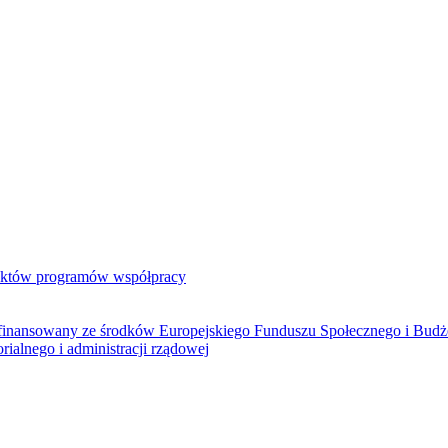
jektów programów współpracy
ółfinansowany ze środków Europejskiego Funduszu Społecznego i Bud
rialnego i administracji rządowej