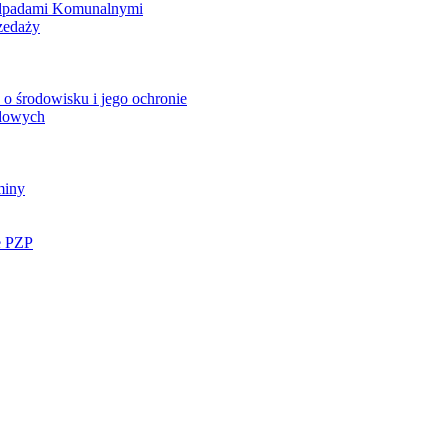
Odpadami Komunalnymi
zedaży
o środowisku i jego ochronie
ądowych
miny
e PZP