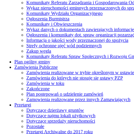
Komunikaty Referatu Zarządzania i Gospodarowania 
Wykaz nieruchomości gminnych przeznaczonych do spr
Komunikaty Wydziału Organizacyjnego
Ogłoszenia Burmistrza
Komunikaty i Obwieszczenia
Wykaz danych o dokumentach zawierających informacje 
Ogłoszenia i komunikaty dot. spraw organizacji pozarz
Informacja o jakości wody przeznaczonej do spożycia
Strefy ochronne ujęć wód podziemnych
Zakup węgla
Komunikaty Referatu Spraw Spolecznych i Rozwoju G
Plan ogólny gminy
Zamówienia Publiczne
Zamówienia realizowane w trybie określonym w ustawi
Zamówienia do których nie stosuje się ustawy PZP
Zamówienia w toku
Zakończone
Plan postępowań o udzielenie zamówień
Zamowienia realizowane przez innych Zamawiających
Przetargi
Dotyczące dzierżawy gruntów
Dotyczące najmu lokali użytkowych
Dotyczące sprzedaży nieruchomości
Pozostałe
Przetargi Archiwalne do 2017 roku