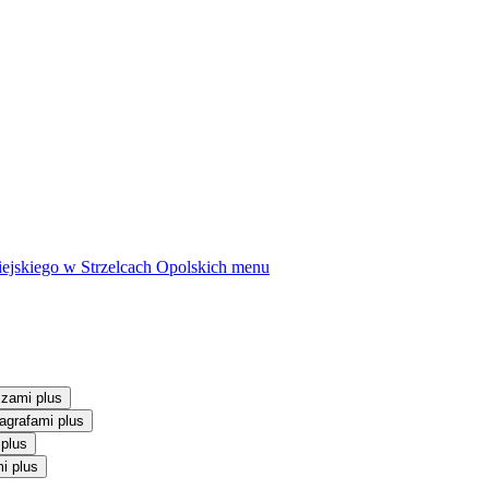
ejskiego w Strzelcach Opolskich
menu
szami plus
agrafami plus
 plus
i plus