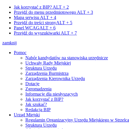
Jak korzystać z BIP?
ALT + 2
Przejdź do menu przedmiotowego
ALT + 3
Mapa serwisu
ALT + 4
Przejdź do treści strony
ALT + 5
Panel WCAG
ALT + 6
Przejdź do wyszukiwarki
ALT + 7
zamknij
Pomoc
Nabór kandydatów na stanowiska urzędnicze
Uchwały Rady Miejskiej
Struktura Urzędu
Zarządzenia Burmistrza
Zarządzenia Kierownika Urzędu
Dotacje
Zgromadzenia
Informacje dla niesłyszących
Jak korzystać z BIP?
Jak szukać?
Redakcja BIP
Urząd Miejski
Regulamin Organizacyjny Urzędu Miejskiego w Strzelc
Struktura Urzędu