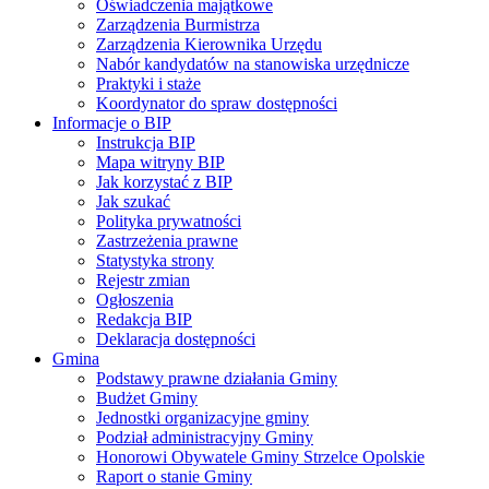
Oświadczenia majątkowe
Zarządzenia Burmistrza
Zarządzenia Kierownika Urzędu
Nabór kandydatów na stanowiska urzędnicze
Praktyki i staże
Koordynator do spraw dostępności
Informacje o BIP
Instrukcja BIP
Mapa witryny BIP
Jak korzystać z BIP
Jak szukać
Polityka prywatności
Zastrzeżenia prawne
Statystyka strony
Rejestr zmian
Ogłoszenia
Redakcja BIP
Deklaracja dostępności
Gmina
Podstawy prawne działania Gminy
Budżet Gminy
Jednostki organizacyjne gminy
Podział administracyjny Gminy
Honorowi Obywatele Gminy Strzelce Opolskie
Raport o stanie Gminy