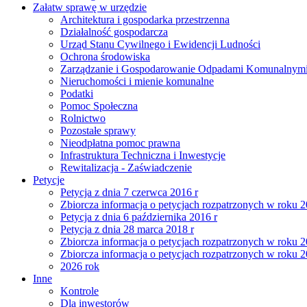
Załatw sprawę w urzędzie
Architektura i gospodarka przestrzenna
Działalność gospodarcza
Urząd Stanu Cywilnego i Ewidencji Ludności
Ochrona środowiska
Zarządzanie i Gospodarowanie Odpadami Komunalnym
Nieruchomości i mienie komunalne
Podatki
Pomoc Społeczna
Rolnictwo
Pozostałe sprawy
Nieodpłatna pomoc prawna
Infrastruktura Techniczna i Inwestycje
Rewitalizacja - Zaświadczenie
Petycje
Petycja z dnia 7 czerwca 2016 r
Zbiorcza informacja o petycjach rozpatrzonych w roku 
Petycja z dnia 6 października 2016 r
Petycja z dnia 28 marca 2018 r
Zbiorcza informacja o petycjach rozpatrzonych w roku 
Zbiorcza informacja o petycjach rozpatrzonych w roku 
2026 rok
Inne
Kontrole
Dla inwestorów