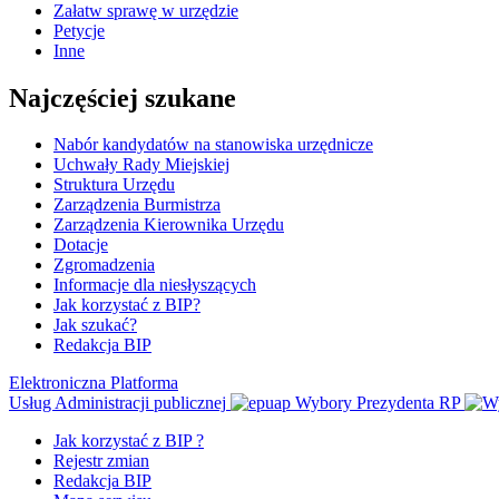
Załatw sprawę w urzędzie
Petycje
Inne
Najczęściej szukane
Nabór kandydatów na stanowiska urzędnicze
Uchwały Rady Miejskiej
Struktura Urzędu
Zarządzenia Burmistrza
Zarządzenia Kierownika Urzędu
Dotacje
Zgromadzenia
Informacje dla niesłyszących
Jak korzystać z BIP?
Jak szukać?
Redakcja BIP
Elektroniczna Platforma
Usług Administracji publicznej
Wybory Prezydenta RP
Jak korzystać z BIP ?
Rejestr zmian
Redakcja BIP