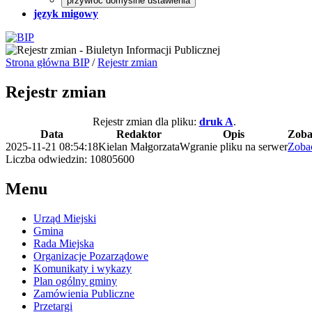
przywróć domyślne ustawienia
język migowy
Strona główna BIP
/
Rejestr zmian
Rejestr zmian
Rejestr zmian dla pliku:
druk A
.
Data
Redaktor
Opis
Zoba
2025-11-21 08:54:18
Kielan Małgorzata
Wgranie pliku na serwer
Zoba
Liczba odwiedzin: 10805600
Menu
Urząd Miejski
Gmina
Rada Miejska
Organizacje Pozarządowe
Komunikaty i wykazy
Plan ogólny gminy
Zamówienia Publiczne
Przetargi