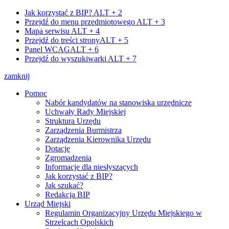
Jak korzystać z BIP?
ALT + 2
Przejdź do menu przedmiotowego
ALT + 3
Mapa serwisu
ALT + 4
Przejdź do treści strony
ALT + 5
Panel WCAG
ALT + 6
Przejdź do wyszukiwarki
ALT + 7
zamknij
Pomoc
Nabór kandydatów na stanowiska urzędnicze
Uchwały Rady Miejskiej
Struktura Urzędu
Zarządzenia Burmistrza
Zarządzenia Kierownika Urzędu
Dotacje
Zgromadzenia
Informacje dla niesłyszących
Jak korzystać z BIP?
Jak szukać?
Redakcja BIP
Urząd Miejski
Regulamin Organizacyjny Urzędu Miejskiego w
Strzelcach Opolskich