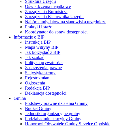
Struktura Urzędu
Oświadczenia majątkowe
Zarządzenia Burmistrza
Zarządzenia Kierownika Urzędu
Nabór kandydatów na stanowiska urzędnicze
Praktyki i staże
Koordynator do spraw dostępności
Informacje o BIP
Instrukcja BIP
Mapa witryny BIP
Jak korzystać z BIP
Jak szukać
Polityka prywatności
Zastrzeżenia prawne
Statystyka strony
Rejestr zmian
Ogłoszenia
Redakcja BIP
Deklaracja dostępności
Gmina
Podstawy prawne działania Gminy
Budżet Gminy
Jednostki organizacyjne gminy
Podział administracyjny Gminy
Honorowi Obywatele Gminy Strzelce Opolskie