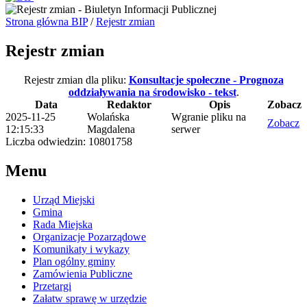
Strona główna BIP
/
Rejestr zmian
Rejestr zmian
Rejestr zmian dla pliku:
Konsultacje społeczne - Prognoza
oddziaływania na środowisko - tekst
.
Data
Redaktor
Opis
Zobacz
2025-11-25
Wolańska
Wgranie pliku na
Zobacz
12:15:33
Magdalena
serwer
Liczba odwiedzin: 10801758
Menu
Urząd Miejski
Gmina
Rada Miejska
Organizacje Pozarządowe
Komunikaty i wykazy
Plan ogólny gminy
Zamówienia Publiczne
Przetargi
Załatw sprawę w urzędzie