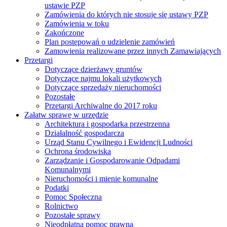
ustawie PZP
Zamówienia do których nie stosuje się ustawy PZP
Zamówienia w toku
Zakończone
Plan postępowań o udzielenie zamówień
Zamowienia realizowane przez innych Zamawiających
Przetargi
Dotyczące dzierżawy gruntów
Dotyczące najmu lokali użytkowych
Dotyczące sprzedaży nieruchomości
Pozostałe
Przetargi Archiwalne do 2017 roku
Załatw sprawę w urzędzie
Architektura i gospodarka przestrzenna
Działalność gospodarcza
Urząd Stanu Cywilnego i Ewidencji Ludności
Ochrona środowiska
Zarządzanie i Gospodarowanie Odpadami
Komunalnymi
Nieruchomości i mienie komunalne
Podatki
Pomoc Społeczna
Rolnictwo
Pozostałe sprawy
Nieodpłatna pomoc prawna