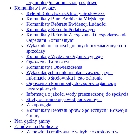
terytorialnego i administracji rządowej
Komunikaty i wykazy
Referat Rolnictwa i Ochrony Środowiska
Komunikaty Biura Architekta Miejskiego
Komunikaty Referatu Ewidencji Ludności
Komunikaty Referatu Podatkowego
Komunikaty Referatu Zarządzania i Gospodarowania
Odpadami Komunalnymi
Wykaz nieruchomości gminnych przeznaczonych do
sprzedaży
Komunikaty Wydziału Organizacyjnego
Ogłoszenia Burmistrza
Komunikaty i Obwieszczenia
Wykaz danych o dokumentach zawierających
informacje o środowisku i jego ochronie
Ogłoszenia i komunikaty dot. spraw organizacji
pozarządowych
Informacja o jakości wody przeznaczonej do spożycia
Strefy ochronne ujęć wód podziemnych
Zakup węgla
Komunikaty Referatu Spraw Spolecznych i Rozwoju
Gminy
Plan ogólny gminy
Zamówienia Publiczne
Zamówienia realizowane w trybie określonym w