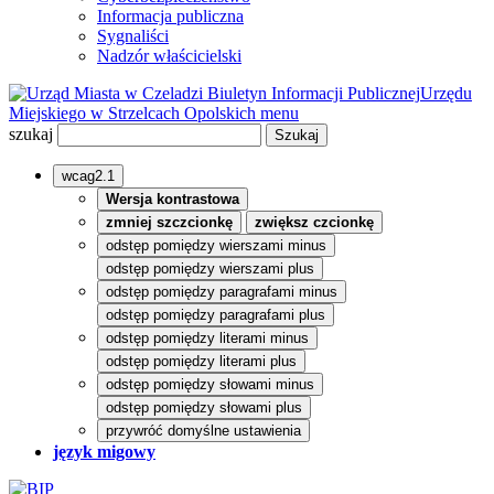
Informacja publiczna
Sygnaliści
Nadzór właścicielski
Biuletyn Informacji Publicznej
Urzędu
Miejskiego w Strzelcach Opolskich
menu
szukaj
wcag2.1
Wersja kontrastowa
zmniej szczcionkę
zwiększ czcionkę
odstęp pomiędzy wierszami minus
odstęp pomiędzy wierszami plus
odstęp pomiędzy paragrafami minus
odstęp pomiędzy paragrafami plus
odstęp pomiędzy literami minus
odstęp pomiędzy literami plus
odstęp pomiędzy słowami minus
odstęp pomiędzy słowami plus
przywróć domyślne ustawienia
język migowy