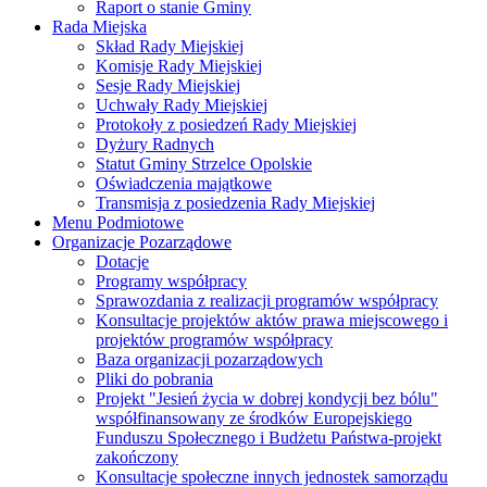
Raport o stanie Gminy
Rada Miejska
Skład Rady Miejskiej
Komisje Rady Miejskiej
Sesje Rady Miejskiej
Uchwały Rady Miejskiej
Protokoły z posiedzeń Rady Miejskiej
Dyżury Radnych
Statut Gminy Strzelce Opolskie
Oświadczenia majątkowe
Transmisja z posiedzenia Rady Miejskiej
Menu Podmiotowe
Organizacje Pozarządowe
Dotacje
Programy współpracy
Sprawozdania z realizacji programów współpracy
Konsultacje projektów aktów prawa miejscowego i
projektów programów współpracy
Baza organizacji pozarządowych
Pliki do pobrania
Projekt "Jesień życia w dobrej kondycji bez bólu"
współfinansowany ze środków Europejskiego
Funduszu Społecznego i Budżetu Państwa-projekt
zakończony
Konsultacje społeczne innych jednostek samorządu