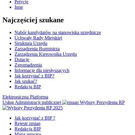
Petycje
Inne
Najczęściej szukane
Nabór kandydatów na stanowiska urzędnicze
Uchwały Rady Miejskiej
Struktura Urzędu
Zarządzenia Burmistrza
Zarządzenia Kierownika Urzędu
Dotacje
Zgromadzenia
Informacje dla niesłyszących
Jak korzystać z BIP?
Jak szukać?
Redakcja BIP
Elektroniczna Platforma
Usług Administracji publicznej
Wybory Prezydenta RP
Jak korzystać z BIP ?
Rejestr zmian
Redakcja BIP
Mapa serwisu