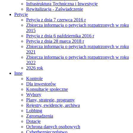
Infrastruktura Techniczna i Inwestycje
Rewitalizacja - Zaświadczenie
Petycje
Petycja z dnia 7 czerwca 2016 r
Zbiorcza informacja o petycjach rozpatrzonych w roku
2015
Petycja z dnia 6 października 2016 r
Petycja z dnia 28 marca 2018 r
Zbiorcza informacja o petycjach rozpatrzonych w roku
2021
Zbiorcza informacja o petycjach rozpatrzonych w roku
2022
2026 rok
Inne
Kontrole
Dla inwestorów
Konsultacje społeczne
Wybory
Plany, strategie, programy
Rejestry, ewidencje, archiwa
Lobbing
Zgromadzenia
Dotacje
Ochrona danych osobowych
Cyberbezpieczeństwo