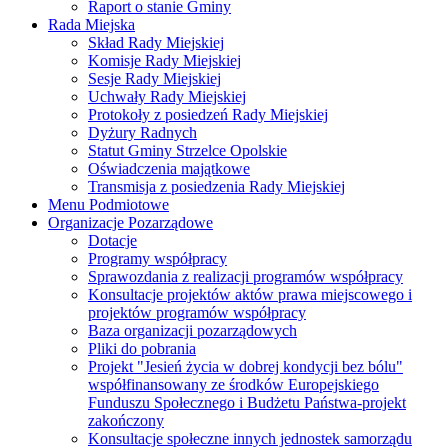
Raport o stanie Gminy
Rada Miejska
Skład Rady Miejskiej
Komisje Rady Miejskiej
Sesje Rady Miejskiej
Uchwały Rady Miejskiej
Protokoły z posiedzeń Rady Miejskiej
Dyżury Radnych
Statut Gminy Strzelce Opolskie
Oświadczenia majątkowe
Transmisja z posiedzenia Rady Miejskiej
Menu Podmiotowe
Organizacje Pozarządowe
Dotacje
Programy współpracy
Sprawozdania z realizacji programów współpracy
Konsultacje projektów aktów prawa miejscowego i
projektów programów współpracy
Baza organizacji pozarządowych
Pliki do pobrania
Projekt "Jesień życia w dobrej kondycji bez bólu"
współfinansowany ze środków Europejskiego
Funduszu Społecznego i Budżetu Państwa-projekt
zakończony
Konsultacje społeczne innych jednostek samorządu