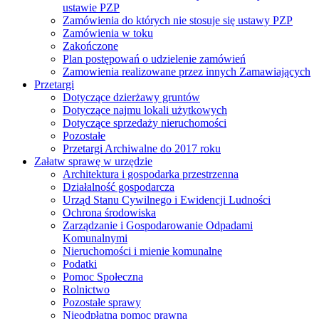
ustawie PZP
Zamówienia do których nie stosuje się ustawy PZP
Zamówienia w toku
Zakończone
Plan postępowań o udzielenie zamówień
Zamowienia realizowane przez innych Zamawiających
Przetargi
Dotyczące dzierżawy gruntów
Dotyczące najmu lokali użytkowych
Dotyczące sprzedaży nieruchomości
Pozostałe
Przetargi Archiwalne do 2017 roku
Załatw sprawę w urzędzie
Architektura i gospodarka przestrzenna
Działalność gospodarcza
Urząd Stanu Cywilnego i Ewidencji Ludności
Ochrona środowiska
Zarządzanie i Gospodarowanie Odpadami
Komunalnymi
Nieruchomości i mienie komunalne
Podatki
Pomoc Społeczna
Rolnictwo
Pozostałe sprawy
Nieodpłatna pomoc prawna