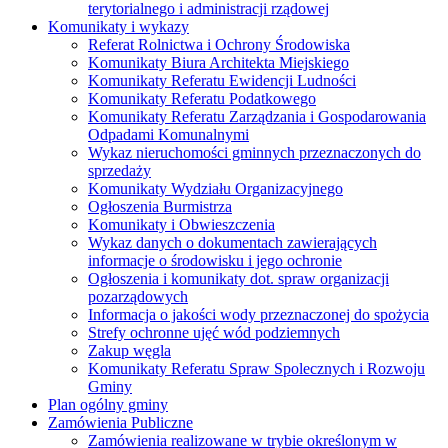
terytorialnego i administracji rządowej
Komunikaty i wykazy
Referat Rolnictwa i Ochrony Środowiska
Komunikaty Biura Architekta Miejskiego
Komunikaty Referatu Ewidencji Ludności
Komunikaty Referatu Podatkowego
Komunikaty Referatu Zarządzania i Gospodarowania
Odpadami Komunalnymi
Wykaz nieruchomości gminnych przeznaczonych do
sprzedaży
Komunikaty Wydziału Organizacyjnego
Ogłoszenia Burmistrza
Komunikaty i Obwieszczenia
Wykaz danych o dokumentach zawierających
informacje o środowisku i jego ochronie
Ogłoszenia i komunikaty dot. spraw organizacji
pozarządowych
Informacja o jakości wody przeznaczonej do spożycia
Strefy ochronne ujęć wód podziemnych
Zakup węgla
Komunikaty Referatu Spraw Spolecznych i Rozwoju
Gminy
Plan ogólny gminy
Zamówienia Publiczne
Zamówienia realizowane w trybie określonym w