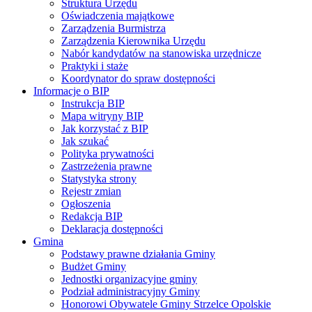
Struktura Urzędu
Oświadczenia majątkowe
Zarządzenia Burmistrza
Zarządzenia Kierownika Urzędu
Nabór kandydatów na stanowiska urzędnicze
Praktyki i staże
Koordynator do spraw dostępności
Informacje o BIP
Instrukcja BIP
Mapa witryny BIP
Jak korzystać z BIP
Jak szukać
Polityka prywatności
Zastrzeżenia prawne
Statystyka strony
Rejestr zmian
Ogłoszenia
Redakcja BIP
Deklaracja dostępności
Gmina
Podstawy prawne działania Gminy
Budżet Gminy
Jednostki organizacyjne gminy
Podział administracyjny Gminy
Honorowi Obywatele Gminy Strzelce Opolskie