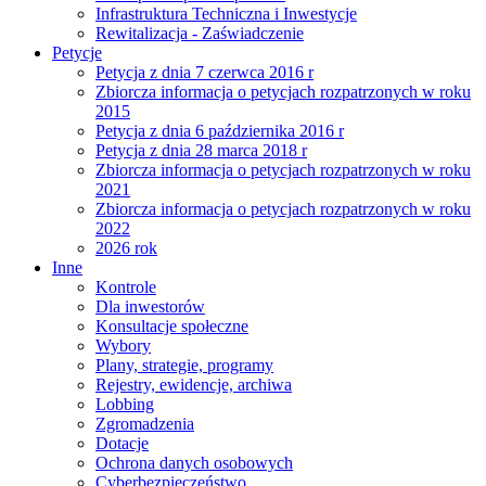
Infrastruktura Techniczna i Inwestycje
Rewitalizacja - Zaświadczenie
Petycje
Petycja z dnia 7 czerwca 2016 r
Zbiorcza informacja o petycjach rozpatrzonych w roku
2015
Petycja z dnia 6 października 2016 r
Petycja z dnia 28 marca 2018 r
Zbiorcza informacja o petycjach rozpatrzonych w roku
2021
Zbiorcza informacja o petycjach rozpatrzonych w roku
2022
2026 rok
Inne
Kontrole
Dla inwestorów
Konsultacje społeczne
Wybory
Plany, strategie, programy
Rejestry, ewidencje, archiwa
Lobbing
Zgromadzenia
Dotacje
Ochrona danych osobowych
Cyberbezpieczeństwo