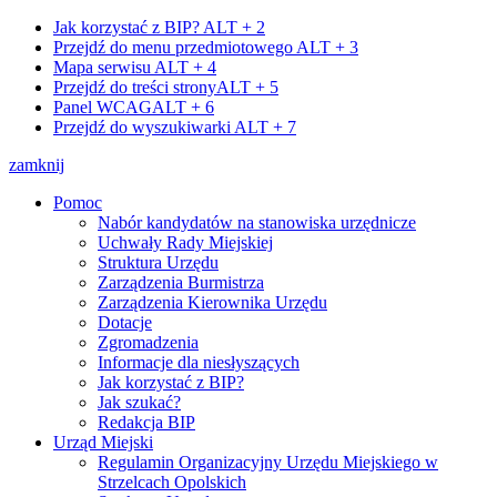
Jak korzystać z BIP?
ALT + 2
Przejdź do menu przedmiotowego
ALT + 3
Mapa serwisu
ALT + 4
Przejdź do treści strony
ALT + 5
Panel WCAG
ALT + 6
Przejdź do wyszukiwarki
ALT + 7
zamknij
Pomoc
Nabór kandydatów na stanowiska urzędnicze
Uchwały Rady Miejskiej
Struktura Urzędu
Zarządzenia Burmistrza
Zarządzenia Kierownika Urzędu
Dotacje
Zgromadzenia
Informacje dla niesłyszących
Jak korzystać z BIP?
Jak szukać?
Redakcja BIP
Urząd Miejski
Regulamin Organizacyjny Urzędu Miejskiego w
Strzelcach Opolskich