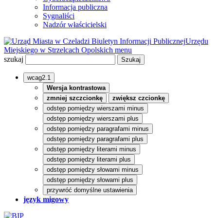
Informacja publiczna
Sygnaliści
Nadzór właścicielski
Biuletyn Informacji Publicznej
Urzędu
Miejskiego w Strzelcach Opolskich
menu
szukaj
wcag2.1
Wersja kontrastowa
zmniej szczcionkę
zwiększ czcionkę
odstęp pomiędzy wierszami minus
odstęp pomiędzy wierszami plus
odstęp pomiędzy paragrafami minus
odstęp pomiędzy paragrafami plus
odstęp pomiędzy literami minus
odstęp pomiędzy literami plus
odstęp pomiędzy słowami minus
odstęp pomiędzy słowami plus
przywróć domyślne ustawienia
język migowy