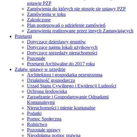
ustawie PZP
Zamówienia do których nie stosuje się ustawy PZP
Zamówienia w toku
Zakończone
Plan postępowań o udzielenie zamówień
Zamowienia realizowane przez innych Zamawiających
Przetargi
Dotyczące dzierżawy gruntów
Dotyczące najmu lokali użytkowych
Dotyczące sprzedaży nieruchomości
Pozostałe
Przetargi Archiwalne do 2017 roku
Załatw sprawę w urzędzie
Architektura i gospodarka przestrzenna
Działalność gospodarcza
Urząd Stanu Cywilnego i Ewidencji Ludności
Ochrona środowiska
Zarządzanie i Gospodarowanie Odpadami
Komunalnymi
Nieruchomości i mienie komunalne
Podatki
Pomoc Społeczna
Rolnictwo
Pozostałe sprawy
Nieodpłatna pomoc prawna