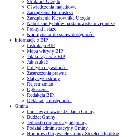
Struktura Urzędu
Oświadczenia majątkowe
Zarządzenia Burmistrza
Zarządzenia Kierownika Urzędu
Nabór kandydatów na stanowiska urzędnicze
Praktyki i staże
Koordynator do spraw dostępności
Informacje o BIP
Instrukcja BIP
Mapa witryny BIP
Jak korzystać z BIP
Jak szukać
Polityka prywatności
Zastrzeżenia prawne
Statystyka strony
Rejestr zmian
Ogłoszenia
Redakcja BIP
Deklaracja dostępności
Gmina
Podstawy prawne działania Gminy
Budżet Gminy
Jednostki organizacyjne gminy
Podział administracyjny Gminy
Honorowi Obywatele Gminy Strzelce Opolskie