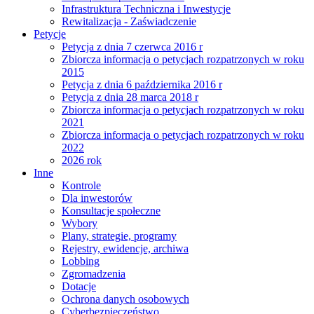
Infrastruktura Techniczna i Inwestycje
Rewitalizacja - Zaświadczenie
Petycje
Petycja z dnia 7 czerwca 2016 r
Zbiorcza informacja o petycjach rozpatrzonych w roku
2015
Petycja z dnia 6 października 2016 r
Petycja z dnia 28 marca 2018 r
Zbiorcza informacja o petycjach rozpatrzonych w roku
2021
Zbiorcza informacja o petycjach rozpatrzonych w roku
2022
2026 rok
Inne
Kontrole
Dla inwestorów
Konsultacje społeczne
Wybory
Plany, strategie, programy
Rejestry, ewidencje, archiwa
Lobbing
Zgromadzenia
Dotacje
Ochrona danych osobowych
Cyberbezpieczeństwo