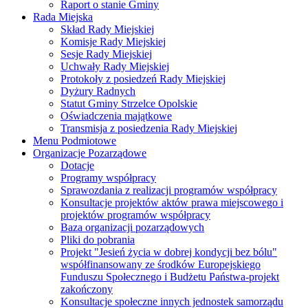
Raport o stanie Gminy
Rada Miejska
Skład Rady Miejskiej
Komisje Rady Miejskiej
Sesje Rady Miejskiej
Uchwały Rady Miejskiej
Protokoły z posiedzeń Rady Miejskiej
Dyżury Radnych
Statut Gminy Strzelce Opolskie
Oświadczenia majątkowe
Transmisja z posiedzenia Rady Miejskiej
Menu Podmiotowe
Organizacje Pozarządowe
Dotacje
Programy współpracy
Sprawozdania z realizacji programów współpracy
Konsultacje projektów aktów prawa miejscowego i
projektów programów współpracy
Baza organizacji pozarządowych
Pliki do pobrania
Projekt "Jesień życia w dobrej kondycji bez bólu"
współfinansowany ze środków Europejskiego
Funduszu Społecznego i Budżetu Państwa-projekt
zakończony
Konsultacje społeczne innych jednostek samorządu