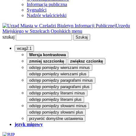
Informacja publiczna
Sygnaliści
Nadzór właścicielski
Biuletyn Informacji Publicznej
Urzędu
Miejskiego w Strzelcach Opolskich
menu
szukaj
wcag2.1
Wersja kontrastowa
zmniej szczcionkę
zwiększ czcionkę
odstęp pomiędzy wierszami minus
odstęp pomiędzy wierszami plus
odstęp pomiędzy paragrafami minus
odstęp pomiędzy paragrafami plus
odstęp pomiędzy literami minus
odstęp pomiędzy literami plus
odstęp pomiędzy słowami minus
odstęp pomiędzy słowami plus
przywróć domyślne ustawienia
język migowy