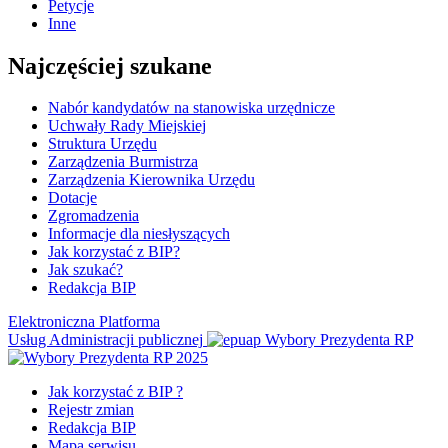
Petycje
Inne
Najczęściej szukane
Nabór kandydatów na stanowiska urzędnicze
Uchwały Rady Miejskiej
Struktura Urzędu
Zarządzenia Burmistrza
Zarządzenia Kierownika Urzędu
Dotacje
Zgromadzenia
Informacje dla niesłyszących
Jak korzystać z BIP?
Jak szukać?
Redakcja BIP
Elektroniczna Platforma
Usług Administracji publicznej
Wybory Prezydenta RP
Jak korzystać z BIP ?
Rejestr zmian
Redakcja BIP
Mapa serwisu