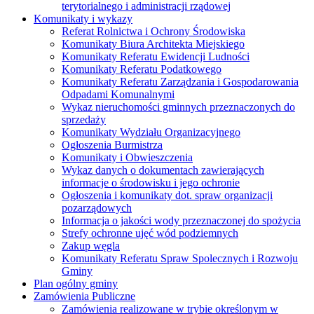
terytorialnego i administracji rządowej
Komunikaty i wykazy
Referat Rolnictwa i Ochrony Środowiska
Komunikaty Biura Architekta Miejskiego
Komunikaty Referatu Ewidencji Ludności
Komunikaty Referatu Podatkowego
Komunikaty Referatu Zarządzania i Gospodarowania
Odpadami Komunalnymi
Wykaz nieruchomości gminnych przeznaczonych do
sprzedaży
Komunikaty Wydziału Organizacyjnego
Ogłoszenia Burmistrza
Komunikaty i Obwieszczenia
Wykaz danych o dokumentach zawierających
informacje o środowisku i jego ochronie
Ogłoszenia i komunikaty dot. spraw organizacji
pozarządowych
Informacja o jakości wody przeznaczonej do spożycia
Strefy ochronne ujęć wód podziemnych
Zakup węgla
Komunikaty Referatu Spraw Spolecznych i Rozwoju
Gminy
Plan ogólny gminy
Zamówienia Publiczne
Zamówienia realizowane w trybie określonym w