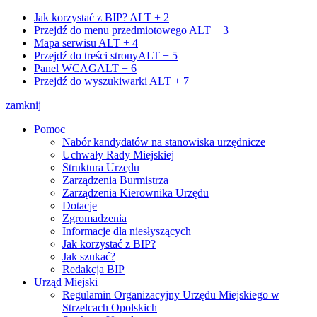
Jak korzystać z BIP?
ALT + 2
Przejdź do menu przedmiotowego
ALT + 3
Mapa serwisu
ALT + 4
Przejdź do treści strony
ALT + 5
Panel WCAG
ALT + 6
Przejdź do wyszukiwarki
ALT + 7
zamknij
Pomoc
Nabór kandydatów na stanowiska urzędnicze
Uchwały Rady Miejskiej
Struktura Urzędu
Zarządzenia Burmistrza
Zarządzenia Kierownika Urzędu
Dotacje
Zgromadzenia
Informacje dla niesłyszących
Jak korzystać z BIP?
Jak szukać?
Redakcja BIP
Urząd Miejski
Regulamin Organizacyjny Urzędu Miejskiego w
Strzelcach Opolskich