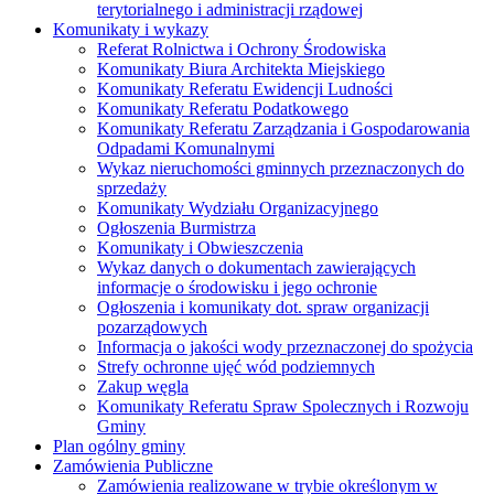
terytorialnego i administracji rządowej
Komunikaty i wykazy
Referat Rolnictwa i Ochrony Środowiska
Komunikaty Biura Architekta Miejskiego
Komunikaty Referatu Ewidencji Ludności
Komunikaty Referatu Podatkowego
Komunikaty Referatu Zarządzania i Gospodarowania
Odpadami Komunalnymi
Wykaz nieruchomości gminnych przeznaczonych do
sprzedaży
Komunikaty Wydziału Organizacyjnego
Ogłoszenia Burmistrza
Komunikaty i Obwieszczenia
Wykaz danych o dokumentach zawierających
informacje o środowisku i jego ochronie
Ogłoszenia i komunikaty dot. spraw organizacji
pozarządowych
Informacja o jakości wody przeznaczonej do spożycia
Strefy ochronne ujęć wód podziemnych
Zakup węgla
Komunikaty Referatu Spraw Spolecznych i Rozwoju
Gminy
Plan ogólny gminy
Zamówienia Publiczne
Zamówienia realizowane w trybie określonym w