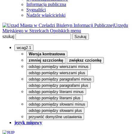
Informacja publiczna
Sygnaliści
Nadzór właścicielski
Biuletyn Informacji Publicznej
Urzędu
Miejskiego w Strzelcach Opolskich
menu
szukaj
wcag2.1
Wersja kontrastowa
zmniej szczcionkę
zwiększ czcionkę
odstęp pomiędzy wierszami minus
odstęp pomiędzy wierszami plus
odstęp pomiędzy paragrafami minus
odstęp pomiędzy paragrafami plus
odstęp pomiędzy literami minus
odstęp pomiędzy literami plus
odstęp pomiędzy słowami minus
odstęp pomiędzy słowami plus
przywróć domyślne ustawienia
język migowy