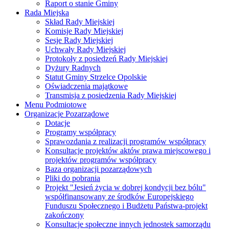
Raport o stanie Gminy
Rada Miejska
Skład Rady Miejskiej
Komisje Rady Miejskiej
Sesje Rady Miejskiej
Uchwały Rady Miejskiej
Protokoły z posiedzeń Rady Miejskiej
Dyżury Radnych
Statut Gminy Strzelce Opolskie
Oświadczenia majątkowe
Transmisja z posiedzenia Rady Miejskiej
Menu Podmiotowe
Organizacje Pozarządowe
Dotacje
Programy współpracy
Sprawozdania z realizacji programów współpracy
Konsultacje projektów aktów prawa miejscowego i
projektów programów współpracy
Baza organizacji pozarządowych
Pliki do pobrania
Projekt "Jesień życia w dobrej kondycji bez bólu"
współfinansowany ze środków Europejskiego
Funduszu Społecznego i Budżetu Państwa-projekt
zakończony
Konsultacje społeczne innych jednostek samorządu