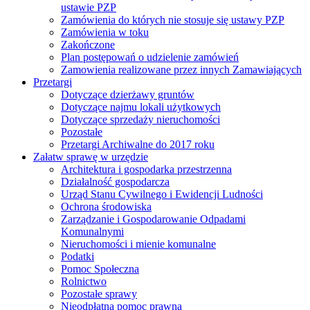
ustawie PZP
Zamówienia do których nie stosuje się ustawy PZP
Zamówienia w toku
Zakończone
Plan postępowań o udzielenie zamówień
Zamowienia realizowane przez innych Zamawiających
Przetargi
Dotyczące dzierżawy gruntów
Dotyczące najmu lokali użytkowych
Dotyczące sprzedaży nieruchomości
Pozostałe
Przetargi Archiwalne do 2017 roku
Załatw sprawę w urzędzie
Architektura i gospodarka przestrzenna
Działalność gospodarcza
Urząd Stanu Cywilnego i Ewidencji Ludności
Ochrona środowiska
Zarządzanie i Gospodarowanie Odpadami
Komunalnymi
Nieruchomości i mienie komunalne
Podatki
Pomoc Społeczna
Rolnictwo
Pozostałe sprawy
Nieodpłatna pomoc prawna