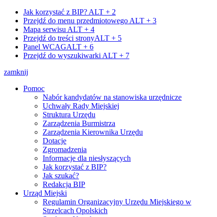
Jak korzystać z BIP?
ALT + 2
Przejdź do menu przedmiotowego
ALT + 3
Mapa serwisu
ALT + 4
Przejdź do treści strony
ALT + 5
Panel WCAG
ALT + 6
Przejdź do wyszukiwarki
ALT + 7
zamknij
Pomoc
Nabór kandydatów na stanowiska urzędnicze
Uchwały Rady Miejskiej
Struktura Urzędu
Zarządzenia Burmistrza
Zarządzenia Kierownika Urzędu
Dotacje
Zgromadzenia
Informacje dla niesłyszących
Jak korzystać z BIP?
Jak szukać?
Redakcja BIP
Urząd Miejski
Regulamin Organizacyjny Urzędu Miejskiego w
Strzelcach Opolskich