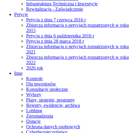
Infrastruktura Techniczna i Inwestycje
Rewitalizacja - Zaświadczenie
Petycje
Petycja z dnia 7 czerwca 2016 r
Zbiorcza informacja o petycjach rozpatrzonych w roku
2015
Petycja z dnia 6 października 2016 r
Petycja z dnia 28 marca 2018 r
Zbiorcza informacja o petycjach rozpatrzonych w roku
2021
Zbiorcza informacja o petycjach rozpatrzonych w roku
2022
2026 rok
Inne
Kontrole
Dla inwestorów
Konsultacje społeczne
Wybory
Plany, strategie, programy
Rejestry, ewidencje, archiwa
Lobbing
Zgromadzenia
Dotacje
Ochrona danych osobowych
Cyberbezpieczeństwo