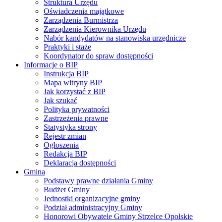
Struktura Urzędu
Oświadczenia majątkowe
Zarządzenia Burmistrza
Zarządzenia Kierownika Urzędu
Nabór kandydatów na stanowiska urzędnicze
Praktyki i staże
Koordynator do spraw dostępności
Informacje o BIP
Instrukcja BIP
Mapa witryny BIP
Jak korzystać z BIP
Jak szukać
Polityka prywatności
Zastrzeżenia prawne
Statystyka strony
Rejestr zmian
Ogłoszenia
Redakcja BIP
Deklaracja dostępności
Gmina
Podstawy prawne działania Gminy
Budżet Gminy
Jednostki organizacyjne gminy
Podział administracyjny Gminy
Honorowi Obywatele Gminy Strzelce Opolskie