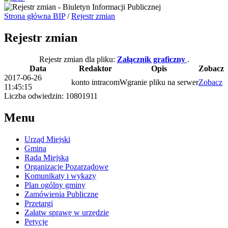
Strona główna BIP
/
Rejestr zmian
Rejestr zmian
Rejestr zmian dla pliku:
Załącznik graficzny
.
Data
Redaktor
Opis
Zobacz
2017-06-26
konto intracom
Wgranie pliku na serwer
Zobacz
11:45:15
Liczba odwiedzin: 10801911
Menu
Urząd Miejski
Gmina
Rada Miejska
Organizacje Pozarządowe
Komunikaty i wykazy
Plan ogólny gminy
Zamówienia Publiczne
Przetargi
Załatw sprawę w urzędzie
Petycje