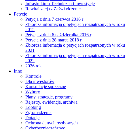
Infrastruktura Techniczna i Inwestycje
Rewitalizacja - Zaświadczenie
Petycje
Petycja z dnia 7 czerwca 2016 r
Zbiorcza informacja o petycjach rozpatrzonych w roku
2015
Petycja z dnia 6 października 2016 r
Petycja z dnia 28 marca 2018 r
Zbiorcza informacja o petycjach rozpatrzonych w roku
2021
Zbiorcza informacja o petycjach rozpatrzonych w roku
2022
2026 rok
Inne
Kontrole
Dla inwestorów
Konsultacje społeczne
Wybory
Plany, strategie, programy
Rejestry, ewidencje, archiwa
Lobbing
Zgromadzenia
Dotacje
Ochrona danych osobowych
Cyberbezpieczeństwo