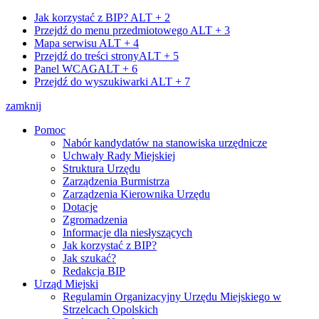
Jak korzystać z BIP?
ALT + 2
Przejdź do menu przedmiotowego
ALT + 3
Mapa serwisu
ALT + 4
Przejdź do treści strony
ALT + 5
Panel WCAG
ALT + 6
Przejdź do wyszukiwarki
ALT + 7
zamknij
Pomoc
Nabór kandydatów na stanowiska urzędnicze
Uchwały Rady Miejskiej
Struktura Urzędu
Zarządzenia Burmistrza
Zarządzenia Kierownika Urzędu
Dotacje
Zgromadzenia
Informacje dla niesłyszących
Jak korzystać z BIP?
Jak szukać?
Redakcja BIP
Urząd Miejski
Regulamin Organizacyjny Urzędu Miejskiego w
Strzelcach Opolskich