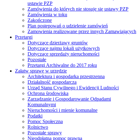
ustawie PZP
Zamówienia do których nie stosuje się ustawy PZP
Zamówienia w toku
Zakończone
Plan postępowań o udzielenie zamówień
Zamowienia realizowane przez innych Zamawiających
Przetargi
Dotyczące dzierżawy gruntów
Dotyczące najmu lokali użytkowych
Dotyczące sprzedaży nieruchomości
Pozostałe
Przetargi Archiwalne do 2017 roku
Załatw sprawę w urzędzie
Architektura i gospodarka przestrzenna
Działalność gospodarcza
Urząd Stanu Cywilnego i Ewidencji Ludności
Ochrona środowiska
Zarządzanie i Gospodarowanie Odpadami
Komunalnymi
Nieruchomości i mienie komunalne
Podatki
Pomoc Społeczna
Rolnictwo
Pozostałe sprawy
Nieodpłatna pomoc prawna