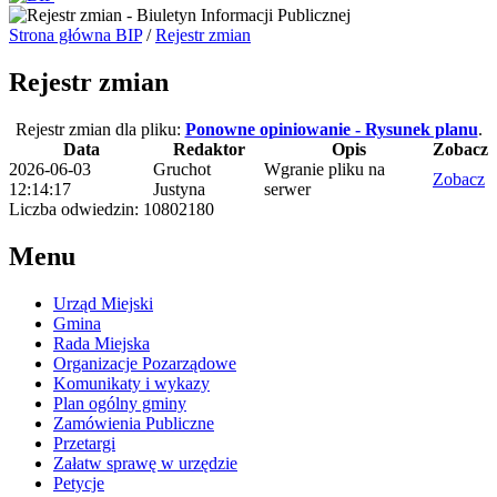
Strona główna BIP
/
Rejestr zmian
Rejestr zmian
Rejestr zmian dla pliku:
Ponowne opiniowanie - Rysunek planu
.
Data
Redaktor
Opis
Zobacz
2026-06-03
Gruchot
Wgranie pliku na
Zobacz
12:14:17
Justyna
serwer
Liczba odwiedzin: 10802180
Menu
Urząd Miejski
Gmina
Rada Miejska
Organizacje Pozarządowe
Komunikaty i wykazy
Plan ogólny gminy
Zamówienia Publiczne
Przetargi
Załatw sprawę w urzędzie
Petycje