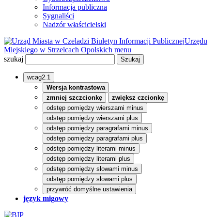
Informacja publiczna
Sygnaliści
Nadzór właścicielski
Biuletyn Informacji Publicznej
Urzędu
Miejskiego w Strzelcach Opolskich
menu
szukaj
wcag2.1
Wersja kontrastowa
zmniej szczcionkę
zwiększ czcionkę
odstęp pomiędzy wierszami minus
odstęp pomiędzy wierszami plus
odstęp pomiędzy paragrafami minus
odstęp pomiędzy paragrafami plus
odstęp pomiędzy literami minus
odstęp pomiędzy literami plus
odstęp pomiędzy słowami minus
odstęp pomiędzy słowami plus
przywróć domyślne ustawienia
język migowy