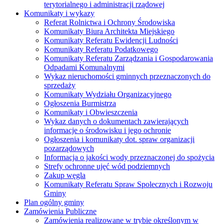
terytorialnego i administracji rządowej
Komunikaty i wykazy
Referat Rolnictwa i Ochrony Środowiska
Komunikaty Biura Architekta Miejskiego
Komunikaty Referatu Ewidencji Ludności
Komunikaty Referatu Podatkowego
Komunikaty Referatu Zarządzania i Gospodarowania
Odpadami Komunalnymi
Wykaz nieruchomości gminnych przeznaczonych do
sprzedaży
Komunikaty Wydziału Organizacyjnego
Ogłoszenia Burmistrza
Komunikaty i Obwieszczenia
Wykaz danych o dokumentach zawierających
informacje o środowisku i jego ochronie
Ogłoszenia i komunikaty dot. spraw organizacji
pozarządowych
Informacja o jakości wody przeznaczonej do spożycia
Strefy ochronne ujęć wód podziemnych
Zakup węgla
Komunikaty Referatu Spraw Spolecznych i Rozwoju
Gminy
Plan ogólny gminy
Zamówienia Publiczne
Zamówienia realizowane w trybie określonym w