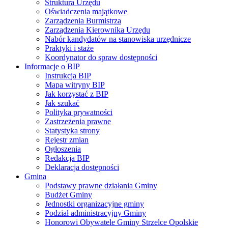
Struktura Urzędu
Oświadczenia majątkowe
Zarządzenia Burmistrza
Zarządzenia Kierownika Urzędu
Nabór kandydatów na stanowiska urzędnicze
Praktyki i staże
Koordynator do spraw dostępności
Informacje o BIP
Instrukcja BIP
Mapa witryny BIP
Jak korzystać z BIP
Jak szukać
Polityka prywatności
Zastrzeżenia prawne
Statystyka strony
Rejestr zmian
Ogłoszenia
Redakcja BIP
Deklaracja dostępności
Gmina
Podstawy prawne działania Gminy
Budżet Gminy
Jednostki organizacyjne gminy
Podział administracyjny Gminy
Honorowi Obywatele Gminy Strzelce Opolskie