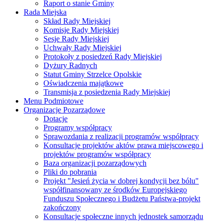
Raport o stanie Gminy
Rada Miejska
Skład Rady Miejskiej
Komisje Rady Miejskiej
Sesje Rady Miejskiej
Uchwały Rady Miejskiej
Protokoły z posiedzeń Rady Miejskiej
Dyżury Radnych
Statut Gminy Strzelce Opolskie
Oświadczenia majątkowe
Transmisja z posiedzenia Rady Miejskiej
Menu Podmiotowe
Organizacje Pozarządowe
Dotacje
Programy współpracy
Sprawozdania z realizacji programów współpracy
Konsultacje projektów aktów prawa miejscowego i
projektów programów współpracy
Baza organizacji pozarządowych
Pliki do pobrania
Projekt "Jesień życia w dobrej kondycji bez bólu"
współfinansowany ze środków Europejskiego
Funduszu Społecznego i Budżetu Państwa-projekt
zakończony
Konsultacje społeczne innych jednostek samorządu