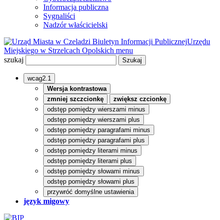
Informacja publiczna
Sygnaliści
Nadzór właścicielski
Biuletyn Informacji Publicznej
Urzędu
Miejskiego w Strzelcach Opolskich
menu
szukaj
wcag2.1
Wersja kontrastowa
zmniej szczcionkę
zwiększ czcionkę
odstęp pomiędzy wierszami minus
odstęp pomiędzy wierszami plus
odstęp pomiędzy paragrafami minus
odstęp pomiędzy paragrafami plus
odstęp pomiędzy literami minus
odstęp pomiędzy literami plus
odstęp pomiędzy słowami minus
odstęp pomiędzy słowami plus
przywróć domyślne ustawienia
język migowy