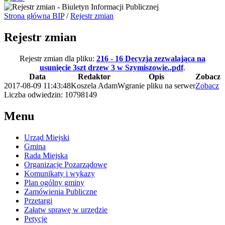
Strona główna BIP
/
Rejestr zmian
Rejestr zmian
Rejestr zmian dla pliku:
216 - 16 Decyzja zezwalająca na
usunięcie 3szt drzew 3 w Szymiszowie..pdf
.
Data
Redaktor
Opis
Zobacz
2017-08-09 11:43:48
Koszela Adam
Wgranie pliku na serwer
Zobacz
Liczba odwiedzin: 10798149
Menu
Urząd Miejski
Gmina
Rada Miejska
Organizacje Pozarządowe
Komunikaty i wykazy
Plan ogólny gminy
Zamówienia Publiczne
Przetargi
Załatw sprawę w urzędzie
Petycje