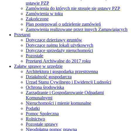
ustawie PZP
Zamówienia do których nie stosuje się ustawy PZP
Zamówienia w toku
Zakończone
Plan postępowań o udzielenie zamówień
Zamowienia realizowane przez innych Zamawiających
Przetargi
Dotyczące dzierżawy gruntów
Dotyczące najmu lokali użytkowych
Dotyczące sprzedaży nieruchomości
Pozostałe
Przetargi Archiwalne do 2017 roku
Załatw sprawę w urzędzie
Architektura i gospodarka przestrzenna
Działalność gospodarcza
Urząd Stanu Cywilnego i Ewidencji Ludności
Ochrona środowiska
Zarządzanie i Gospodarowanie Odpadami
Komunalnymi
Nieruchomości i mienie komunalne
Podatki
Pomoc Społeczna
Rolnictwo
Pozostałe sprawy
Nieodpłatna pomoc prawna