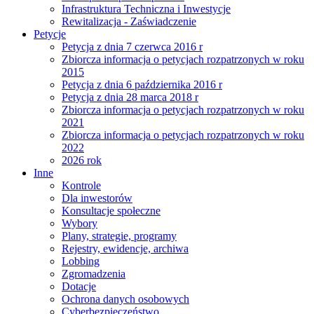
Infrastruktura Techniczna i Inwestycje
Rewitalizacja - Zaświadczenie
Petycje
Petycja z dnia 7 czerwca 2016 r
Zbiorcza informacja o petycjach rozpatrzonych w roku
2015
Petycja z dnia 6 października 2016 r
Petycja z dnia 28 marca 2018 r
Zbiorcza informacja o petycjach rozpatrzonych w roku
2021
Zbiorcza informacja o petycjach rozpatrzonych w roku
2022
2026 rok
Inne
Kontrole
Dla inwestorów
Konsultacje społeczne
Wybory
Plany, strategie, programy
Rejestry, ewidencje, archiwa
Lobbing
Zgromadzenia
Dotacje
Ochrona danych osobowych
Cyberbezpieczeństwo