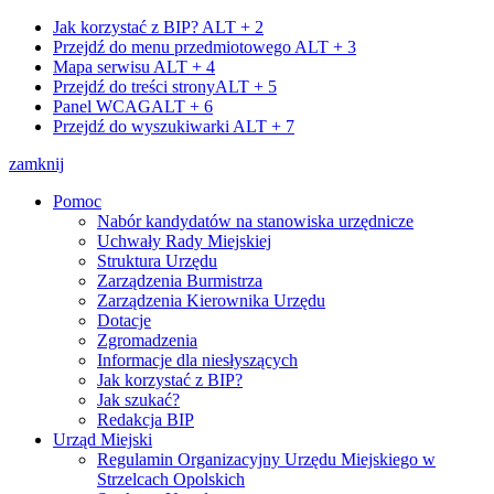
Jak korzystać z BIP?
ALT + 2
Przejdź do menu przedmiotowego
ALT + 3
Mapa serwisu
ALT + 4
Przejdź do treści strony
ALT + 5
Panel WCAG
ALT + 6
Przejdź do wyszukiwarki
ALT + 7
zamknij
Pomoc
Nabór kandydatów na stanowiska urzędnicze
Uchwały Rady Miejskiej
Struktura Urzędu
Zarządzenia Burmistrza
Zarządzenia Kierownika Urzędu
Dotacje
Zgromadzenia
Informacje dla niesłyszących
Jak korzystać z BIP?
Jak szukać?
Redakcja BIP
Urząd Miejski
Regulamin Organizacyjny Urzędu Miejskiego w
Strzelcach Opolskich