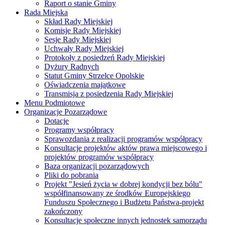
Raport o stanie Gminy
Rada Miejska
Skład Rady Miejskiej
Komisje Rady Miejskiej
Sesje Rady Miejskiej
Uchwały Rady Miejskiej
Protokoły z posiedzeń Rady Miejskiej
Dyżury Radnych
Statut Gminy Strzelce Opolskie
Oświadczenia majątkowe
Transmisja z posiedzenia Rady Miejskiej
Menu Podmiotowe
Organizacje Pozarządowe
Dotacje
Programy współpracy
Sprawozdania z realizacji programów współpracy
Konsultacje projektów aktów prawa miejscowego i
projektów programów współpracy
Baza organizacji pozarządowych
Pliki do pobrania
Projekt "Jesień życia w dobrej kondycji bez bólu"
współfinansowany ze środków Europejskiego
Funduszu Społecznego i Budżetu Państwa-projekt
zakończony
Konsultacje społeczne innych jednostek samorządu