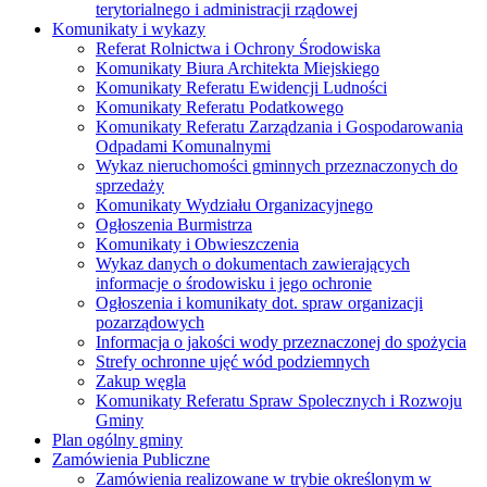
terytorialnego i administracji rządowej
Komunikaty i wykazy
Referat Rolnictwa i Ochrony Środowiska
Komunikaty Biura Architekta Miejskiego
Komunikaty Referatu Ewidencji Ludności
Komunikaty Referatu Podatkowego
Komunikaty Referatu Zarządzania i Gospodarowania
Odpadami Komunalnymi
Wykaz nieruchomości gminnych przeznaczonych do
sprzedaży
Komunikaty Wydziału Organizacyjnego
Ogłoszenia Burmistrza
Komunikaty i Obwieszczenia
Wykaz danych o dokumentach zawierających
informacje o środowisku i jego ochronie
Ogłoszenia i komunikaty dot. spraw organizacji
pozarządowych
Informacja o jakości wody przeznaczonej do spożycia
Strefy ochronne ujęć wód podziemnych
Zakup węgla
Komunikaty Referatu Spraw Spolecznych i Rozwoju
Gminy
Plan ogólny gminy
Zamówienia Publiczne
Zamówienia realizowane w trybie określonym w