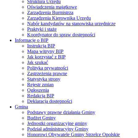
Struktura Urzędu
Oświadczenia majątkowe
Zarządzenia Burmistrza
Zarządzenia Kierownika Urzędu
Nabór kandydatów na stanowiska urzędnicze
Praktyki i staże
Koordynator do spraw dostępności
Informacje o BIP
Instrukcja BIP
Mapa witryny BIP
Jak korzystać z BIP
Jak szukać
Polityka prywatności
Zastrzeżenia prawne
Statystyka strony
Rejestr zmian
Ogłoszenia
Redakcja BIP
Deklaracja dostępności
Gmina
Podstawy prawne działania Gminy
Budżet Gminy
Jednostki organizacyjne gminy
Podział administracyjny Gminy
Honorowi Obywatele Gminy Strzelce Opolskie