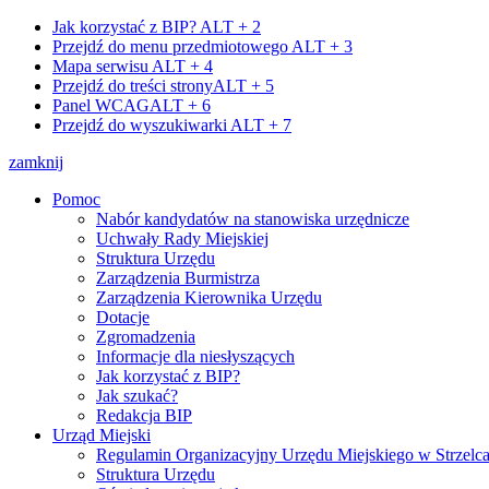
Jak korzystać z BIP?
ALT + 2
Przejdź do menu przedmiotowego
ALT + 3
Mapa serwisu
ALT + 4
Przejdź do treści strony
ALT + 5
Panel WCAG
ALT + 6
Przejdź do wyszukiwarki
ALT + 7
zamknij
Pomoc
Nabór kandydatów na stanowiska urzędnicze
Uchwały Rady Miejskiej
Struktura Urzędu
Zarządzenia Burmistrza
Zarządzenia Kierownika Urzędu
Dotacje
Zgromadzenia
Informacje dla niesłyszących
Jak korzystać z BIP?
Jak szukać?
Redakcja BIP
Urząd Miejski
Regulamin Organizacyjny Urzędu Miejskiego w Strzelc
Struktura Urzędu