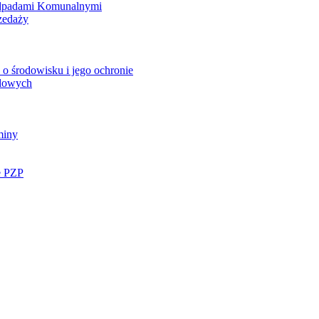
Odpadami Komunalnymi
zedaży
o środowisku i jego ochronie
ądowych
miny
e PZP