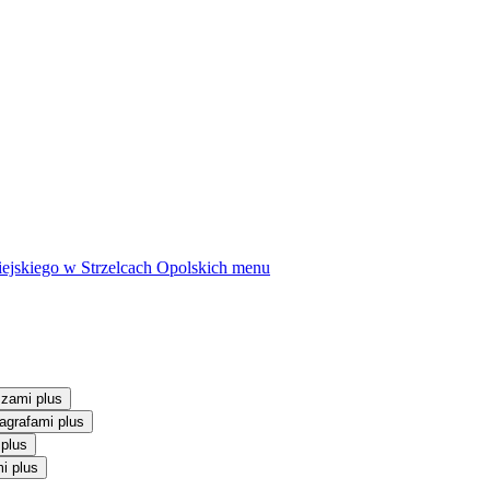
ejskiego w Strzelcach Opolskich
menu
szami plus
agrafami plus
 plus
i plus