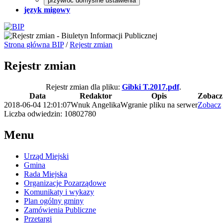
przywróć domyślne ustawienia
język migowy
Strona główna BIP
/
Rejestr zmian
Rejestr zmian
Rejestr zmian dla pliku:
Gibki T.2017.pdf
.
Data
Redaktor
Opis
Zobacz
2018-06-04 12:01:07
Wnuk Angelika
Wgranie pliku na serwer
Zobacz
Liczba odwiedzin: 10802780
Menu
Urząd Miejski
Gmina
Rada Miejska
Organizacje Pozarządowe
Komunikaty i wykazy
Plan ogólny gminy
Zamówienia Publiczne
Przetargi