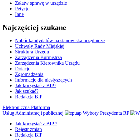
Załatw sprawę w urzędzie
Petycje
Inne
Najczęściej szukane
Nabór kandydatów na stanowiska urzędnicze
Uchwały Rady Miejskiej
Struktura Urzędu
Zarządzenia Burmistrza
Zarządzenia Kierownika Urzędu
Dotacje
Zgromadzenia
Informacje dla niesłyszących
Jak korzystać z BIP?
Jak szukać?
Redakcja BIP
Elektroniczna Platforma
Usług Administracji publicznej
Wybory Prezydenta RP
Jak korzystać z BIP ?
Rejestr zmian
Redakcja BIP