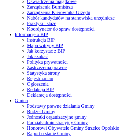
Oświadczenia majątkowe
Zarządzenia Burmistrza
Zarządzenia Kierownika Urzędu
Nabór kandydatów na stanowiska urzędnicze
Praktyki i staże
Koordynator do spraw dostępności
Informacje o BIP
Instrukcja BIP
Mapa witryny BIP
Jak korzystać z BIP
Jak szukać
Polityka prywatności
Zastrzeżenia prawne
Statystyka strony
Rejestr zmian
Ogłoszenia
Redakcja BIP
Deklaracja dostępności
Gmina
Podstawy prawne działania Gminy
Budżet Gminy
Jednostki organizacyjne gminy
Podział administracyjny Gminy
Honorowi Obywatele Gminy Strzelce Opolskie
Raport o stanie Gminy