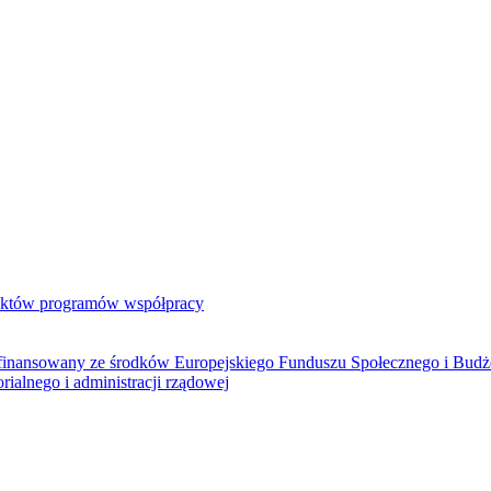
jektów programów współpracy
ółfinansowany ze środków Europejskiego Funduszu Społecznego i Bud
rialnego i administracji rządowej