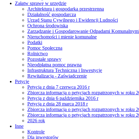
Załatw sprawę w urzędzie
Architektura i gospodarka przestrzenna
Działalność gospodarcza
Urząd Stanu Cywilnego i Ewidencji Ludności
Ochrona środowiska
Zarządzanie i Gospodarowanie Odpadami Komunalnym
Nieruchomości i mienie komunalne
Podatki
Pomoc Społeczna
Rolnictwo
Pozostałe sprawy
Nieodpłatna pomoc prawna
Infrastruktura Techniczna i Inwestycje
Rewitalizacja - Zaświadczenie
Petycje
Petycja z dnia 7 czerwca 2016 r
Zbiorcza informacja o petycjach rozpatrzonych w roku 
Petycja z dnia 6 października 2016 r
Petycja z dnia 28 marca 2018 r
Zbiorcza informacja o petycjach rozpatrzonych w roku 
Zbiorcza informacja o petycjach rozpatrzonych w roku 
2026 rok
Inne
Kontrole
Dla inwestorów