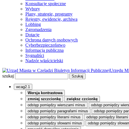
Konsultacje społeczne
Wybory
Plany, strategie, programy
Rejestry, ewidencje, archiwa
Lobbing
Zgromadzenia
Dotacje
Ochrona danych osobowych
Cyberbezpieczeństwo
Informacja publiczna
Sygnaliści
Nadzór właścicielski
Biuletyn Informacji Publicznej
Urzędu Mi
szukaj
wcag2.1
Wersja kontrastowa
zmniej szczcionkę
zwiększ czcionkę
odstęp pomiędzy wierszami minus
odstęp pomiędzy wier
odstęp pomiędzy paragrafami minus
odstęp pomiędzy par
odstęp pomiędzy literami minus
odstęp pomiędzy literami
odstęp pomiędzy słowami minus
odstęp pomiędzy słowam