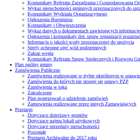
Komunikaty Referatu Zarządzania i Gospodarowania 
Wykaz nieruchomości gminnych przeznaczonych do spr
Komunikaty Wydziału Organizacyjnego
Ogłoszenia Burmistrza
Komunikaty i Obwieszczenia
Wykaz danych o dokumentach zawierających informacje 
Ogłoszenia i komunikaty dot. spraw organizacji pozarz
Informacja o jakości wody przeznaczonej do spożycia
Strefy ochronne ujęć wód podziemnych
Zakup węgla
Komunikaty Referatu Spraw Spolecznych i Rozwoju G
Plan ogólny gminy
Zamówienia Publiczne
Zamówienia realizowane w trybie określonym w ustawi
Zamówienia do których nie stosuje się ustawy PZP
Zamówienia w toku
Zakończone
Plan postępowań o udzielenie zamówień
Zamowienia realizowane przez innych Zamawiających
Przetargi
Dotyczące dzierżawy gruntów
Dotyczące najmu lokali użytkowych
Dotyczące sprzedaży nieruchomości
Pozostałe
Przetargi Archiwalne do 2017 roku