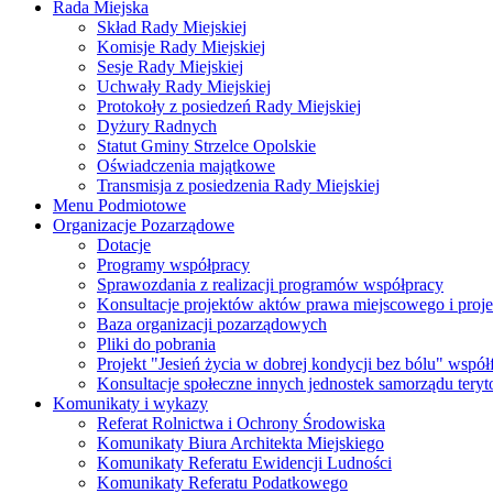
Rada Miejska
Skład Rady Miejskiej
Komisje Rady Miejskiej
Sesje Rady Miejskiej
Uchwały Rady Miejskiej
Protokoły z posiedzeń Rady Miejskiej
Dyżury Radnych
Statut Gminy Strzelce Opolskie
Oświadczenia majątkowe
Transmisja z posiedzenia Rady Miejskiej
Menu Podmiotowe
Organizacje Pozarządowe
Dotacje
Programy współpracy
Sprawozdania z realizacji programów współpracy
Konsultacje projektów aktów prawa miejscowego i pro
Baza organizacji pozarządowych
Pliki do pobrania
Projekt "Jesień życia w dobrej kondycji bez bólu" wsp
Konsultacje społeczne innych jednostek samorządu teryto
Komunikaty i wykazy
Referat Rolnictwa i Ochrony Środowiska
Komunikaty Biura Architekta Miejskiego
Komunikaty Referatu Ewidencji Ludności
Komunikaty Referatu Podatkowego