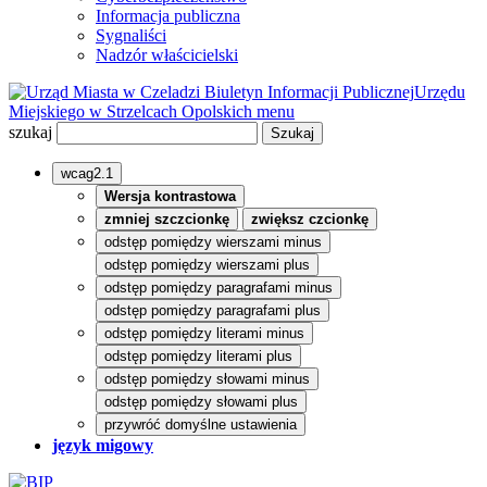
Informacja publiczna
Sygnaliści
Nadzór właścicielski
Biuletyn Informacji Publicznej
Urzędu
Miejskiego w Strzelcach Opolskich
menu
szukaj
wcag2.1
Wersja kontrastowa
zmniej szczcionkę
zwiększ czcionkę
odstęp pomiędzy wierszami minus
odstęp pomiędzy wierszami plus
odstęp pomiędzy paragrafami minus
odstęp pomiędzy paragrafami plus
odstęp pomiędzy literami minus
odstęp pomiędzy literami plus
odstęp pomiędzy słowami minus
odstęp pomiędzy słowami plus
przywróć domyślne ustawienia
język migowy