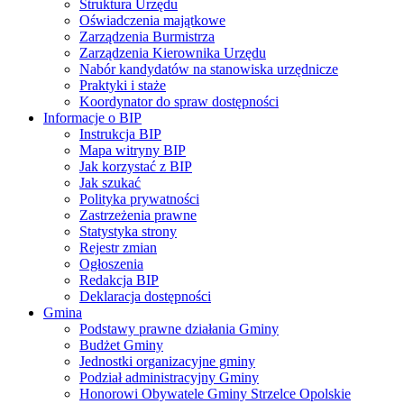
Struktura Urzędu
Oświadczenia majątkowe
Zarządzenia Burmistrza
Zarządzenia Kierownika Urzędu
Nabór kandydatów na stanowiska urzędnicze
Praktyki i staże
Koordynator do spraw dostępności
Informacje o BIP
Instrukcja BIP
Mapa witryny BIP
Jak korzystać z BIP
Jak szukać
Polityka prywatności
Zastrzeżenia prawne
Statystyka strony
Rejestr zmian
Ogłoszenia
Redakcja BIP
Deklaracja dostępności
Gmina
Podstawy prawne działania Gminy
Budżet Gminy
Jednostki organizacyjne gminy
Podział administracyjny Gminy
Honorowi Obywatele Gminy Strzelce Opolskie