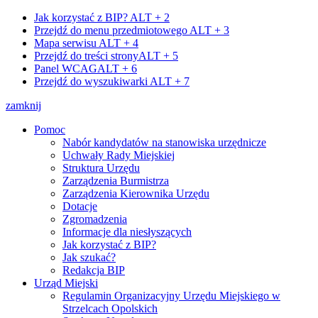
Jak korzystać z BIP?
ALT + 2
Przejdź do menu przedmiotowego
ALT + 3
Mapa serwisu
ALT + 4
Przejdź do treści strony
ALT + 5
Panel WCAG
ALT + 6
Przejdź do wyszukiwarki
ALT + 7
zamknij
Pomoc
Nabór kandydatów na stanowiska urzędnicze
Uchwały Rady Miejskiej
Struktura Urzędu
Zarządzenia Burmistrza
Zarządzenia Kierownika Urzędu
Dotacje
Zgromadzenia
Informacje dla niesłyszących
Jak korzystać z BIP?
Jak szukać?
Redakcja BIP
Urząd Miejski
Regulamin Organizacyjny Urzędu Miejskiego w
Strzelcach Opolskich