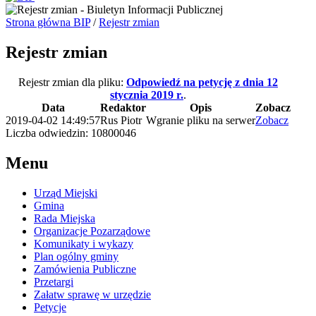
Strona główna BIP
/
Rejestr zmian
Rejestr zmian
Rejestr zmian dla pliku:
Odpowiedź na petycję z dnia 12
stycznia 2019 r.
.
Data
Redaktor
Opis
Zobacz
2019-04-02 14:49:57
Rus Piotr
Wgranie pliku na serwer
Zobacz
Liczba odwiedzin: 10800046
Menu
Urząd Miejski
Gmina
Rada Miejska
Organizacje Pozarządowe
Komunikaty i wykazy
Plan ogólny gminy
Zamówienia Publiczne
Przetargi
Załatw sprawę w urzędzie
Petycje