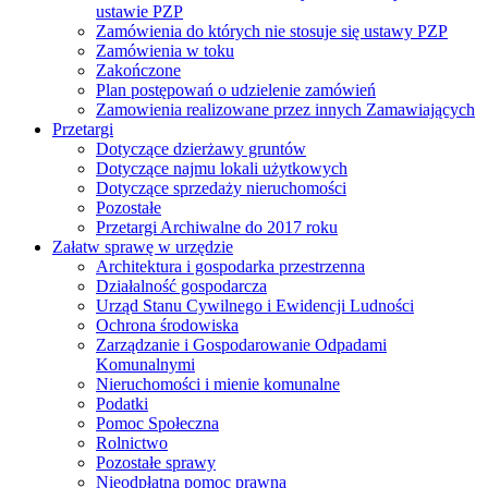
ustawie PZP
Zamówienia do których nie stosuje się ustawy PZP
Zamówienia w toku
Zakończone
Plan postępowań o udzielenie zamówień
Zamowienia realizowane przez innych Zamawiających
Przetargi
Dotyczące dzierżawy gruntów
Dotyczące najmu lokali użytkowych
Dotyczące sprzedaży nieruchomości
Pozostałe
Przetargi Archiwalne do 2017 roku
Załatw sprawę w urzędzie
Architektura i gospodarka przestrzenna
Działalność gospodarcza
Urząd Stanu Cywilnego i Ewidencji Ludności
Ochrona środowiska
Zarządzanie i Gospodarowanie Odpadami
Komunalnymi
Nieruchomości i mienie komunalne
Podatki
Pomoc Społeczna
Rolnictwo
Pozostałe sprawy
Nieodpłatna pomoc prawna