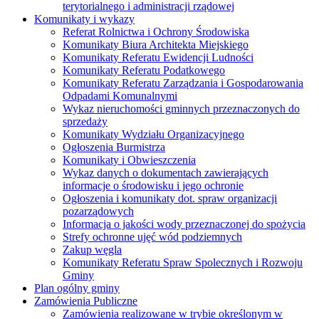
terytorialnego i administracji rządowej
Komunikaty i wykazy
Referat Rolnictwa i Ochrony Środowiska
Komunikaty Biura Architekta Miejskiego
Komunikaty Referatu Ewidencji Ludności
Komunikaty Referatu Podatkowego
Komunikaty Referatu Zarządzania i Gospodarowania
Odpadami Komunalnymi
Wykaz nieruchomości gminnych przeznaczonych do
sprzedaży
Komunikaty Wydziału Organizacyjnego
Ogłoszenia Burmistrza
Komunikaty i Obwieszczenia
Wykaz danych o dokumentach zawierających
informacje o środowisku i jego ochronie
Ogłoszenia i komunikaty dot. spraw organizacji
pozarządowych
Informacja o jakości wody przeznaczonej do spożycia
Strefy ochronne ujęć wód podziemnych
Zakup węgla
Komunikaty Referatu Spraw Spolecznych i Rozwoju
Gminy
Plan ogólny gminy
Zamówienia Publiczne
Zamówienia realizowane w trybie określonym w