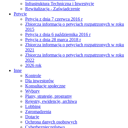
Infrastruktura Techniczna i Inwestycje
Rewitalizacja - Zaświadczenie
Petycje
Petycja z dnia 7 czerwca 2016 r
Zbiorcza informacja o petycjach rozpatrzonych w roku
2015
Petycja z dnia 6 października 2016 r
Petycja z dnia 28 marca 2018 r
Zbiorcza informacja o petycjach rozpatrzonych w roku
2021
Zbiorcza informacja o petycjach rozpatrzonych w roku
2022
2026 rok
Inne
Kontrole
Dla inwestorów
Konsultacje społeczne
Wybory
Plany, strategie, programy
Rejestry, ewidencje, archiwa
Lobbing
Zgromadzenia
Dotacje
Ochrona danych osobowych
Cyberbezpieczeństwo