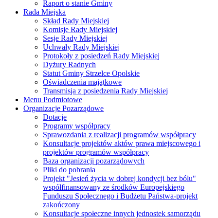
Raport o stanie Gminy
Rada Miejska
Skład Rady Miejskiej
Komisje Rady Miejskiej
Sesje Rady Miejskiej
Uchwały Rady Miejskiej
Protokoły z posiedzeń Rady Miejskiej
Dyżury Radnych
Statut Gminy Strzelce Opolskie
Oświadczenia majątkowe
Transmisja z posiedzenia Rady Miejskiej
Menu Podmiotowe
Organizacje Pozarządowe
Dotacje
Programy współpracy
Sprawozdania z realizacji programów współpracy
Konsultacje projektów aktów prawa miejscowego i
projektów programów współpracy
Baza organizacji pozarządowych
Pliki do pobrania
Projekt "Jesień życia w dobrej kondycji bez bólu"
współfinansowany ze środków Europejskiego
Funduszu Społecznego i Budżetu Państwa-projekt
zakończony
Konsultacje społeczne innych jednostek samorządu