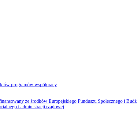
jektów programów współpracy
ółfinansowany ze środków Europejskiego Funduszu Społecznego i Bud
rialnego i administracji rządowej