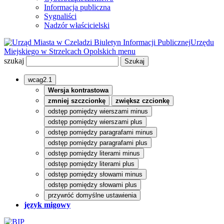
Informacja publiczna
Sygnaliści
Nadzór właścicielski
Biuletyn Informacji Publicznej
Urzędu
Miejskiego w Strzelcach Opolskich
menu
szukaj
wcag2.1
Wersja kontrastowa
zmniej szczcionkę
zwiększ czcionkę
odstęp pomiędzy wierszami minus
odstęp pomiędzy wierszami plus
odstęp pomiędzy paragrafami minus
odstęp pomiędzy paragrafami plus
odstęp pomiędzy literami minus
odstęp pomiędzy literami plus
odstęp pomiędzy słowami minus
odstęp pomiędzy słowami plus
przywróć domyślne ustawienia
język migowy