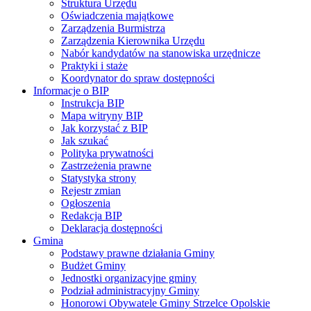
Struktura Urzędu
Oświadczenia majątkowe
Zarządzenia Burmistrza
Zarządzenia Kierownika Urzędu
Nabór kandydatów na stanowiska urzędnicze
Praktyki i staże
Koordynator do spraw dostępności
Informacje o BIP
Instrukcja BIP
Mapa witryny BIP
Jak korzystać z BIP
Jak szukać
Polityka prywatności
Zastrzeżenia prawne
Statystyka strony
Rejestr zmian
Ogłoszenia
Redakcja BIP
Deklaracja dostępności
Gmina
Podstawy prawne działania Gminy
Budżet Gminy
Jednostki organizacyjne gminy
Podział administracyjny Gminy
Honorowi Obywatele Gminy Strzelce Opolskie