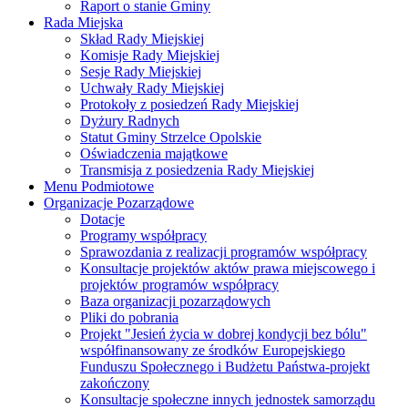
Raport o stanie Gminy
Rada Miejska
Skład Rady Miejskiej
Komisje Rady Miejskiej
Sesje Rady Miejskiej
Uchwały Rady Miejskiej
Protokoły z posiedzeń Rady Miejskiej
Dyżury Radnych
Statut Gminy Strzelce Opolskie
Oświadczenia majątkowe
Transmisja z posiedzenia Rady Miejskiej
Menu Podmiotowe
Organizacje Pozarządowe
Dotacje
Programy współpracy
Sprawozdania z realizacji programów współpracy
Konsultacje projektów aktów prawa miejscowego i
projektów programów współpracy
Baza organizacji pozarządowych
Pliki do pobrania
Projekt "Jesień życia w dobrej kondycji bez bólu"
współfinansowany ze środków Europejskiego
Funduszu Społecznego i Budżetu Państwa-projekt
zakończony
Konsultacje społeczne innych jednostek samorządu