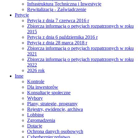
Infrastruktura Techniczna i Inwestycje
Rewitalizacja - Zaświadczenie
Petycje
Petycja z dnia 7 czerwca 2016 r
Zbiorcza informacja o petycjach rozpatrzonych w roku
2015
Petycja z dnia 6 października 2016 r
Petycja z dnia 28 marca 2018 r
Zbiorcza informacja o petycjach rozpatrzonych w roku
2021
Zbiorcza informacja o petycjach rozpatrzonych w roku
2022
2026 rok
Inne
Kontrole
Dla inwestorów
Konsultacje społeczne
Wybory
Plany, strategie, programy
Rejestry, ewidencje, archiwa
Lobbing
Zgromadzenia
Dotacje
Ochrona danych osobowych
Cyberbezpieczeństwo