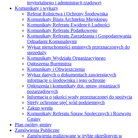
terytorialnego i administracji rządowej
Komunikaty i wykazy
Referat Rolnictwa i Ochrony Środowiska
Komunikaty Biura Architekta Miejskiego
Komunikaty Referatu Ewidencji Ludności
Komunikaty Referatu Podatkowego
Komunikaty Referatu Zarządzania i Gospodarowania
Odpadami Komunalnymi
Wykaz nieruchomości gminnych przeznaczonych do
sprzedaży
Komunikaty Wydziału Organizacyjnego
Ogłoszenia Burmistrza
Komunikaty i Obwieszczenia
Wykaz danych o dokumentach zawierających
informacje o środowisku i jego ochronie
Ogłoszenia i komunikaty dot. spraw organizacji
pozarządowych
Informacja o jakości wody przeznaczonej do spożycia
Strefy ochronne ujęć wód podziemnych
Zakup węgla
Komunikaty Referatu Spraw Spolecznych i Rozwoju
Gminy
Plan ogólny gminy
Zamówienia Publiczne
Zamówienia realizowane w trybie określonym w