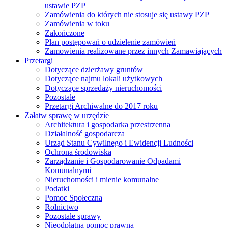
ustawie PZP
Zamówienia do których nie stosuje się ustawy PZP
Zamówienia w toku
Zakończone
Plan postępowań o udzielenie zamówień
Zamowienia realizowane przez innych Zamawiających
Przetargi
Dotyczące dzierżawy gruntów
Dotyczące najmu lokali użytkowych
Dotyczące sprzedaży nieruchomości
Pozostałe
Przetargi Archiwalne do 2017 roku
Załatw sprawę w urzędzie
Architektura i gospodarka przestrzenna
Działalność gospodarcza
Urząd Stanu Cywilnego i Ewidencji Ludności
Ochrona środowiska
Zarządzanie i Gospodarowanie Odpadami
Komunalnymi
Nieruchomości i mienie komunalne
Podatki
Pomoc Społeczna
Rolnictwo
Pozostałe sprawy
Nieodpłatna pomoc prawna