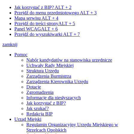
Jak korzystać z BIP?
ALT + 2
Przejdź do menu przedmiotowego
ALT + 3
Mapa serwisu
ALT + 4
Przejdź do treści strony
ALT + 5
Panel WCAG
ALT + 6
Przejdź do wyszukiwarki
ALT + 7
zamknij
Pomoc
Nabór kandydatów na stanowiska urzędnicze
Uchwały Rady Miejskiej
Struktura Urzędu
Zarządzenia Burmistrza
Zarządzenia Kierownika Urzędu
Dotacje
Zgromadzenia
Informacje dla niesłyszących
Jak korzystać z BIP?
Jak szukać?
Redakcja BIP
Urząd Miejski
Regulamin Organizacyjny Urzędu Miejskiego w
Strzelcach Opolskich