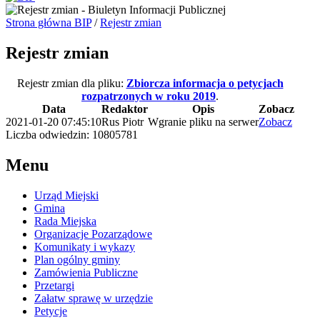
Strona główna BIP
/
Rejestr zmian
Rejestr zmian
Rejestr zmian dla pliku:
Zbiorcza informacja o petycjach
rozpatrzonych w roku 2019
.
Data
Redaktor
Opis
Zobacz
2021-01-20 07:45:10
Rus Piotr
Wgranie pliku na serwer
Zobacz
Liczba odwiedzin: 10805781
Menu
Urząd Miejski
Gmina
Rada Miejska
Organizacje Pozarządowe
Komunikaty i wykazy
Plan ogólny gminy
Zamówienia Publiczne
Przetargi
Załatw sprawę w urzędzie
Petycje