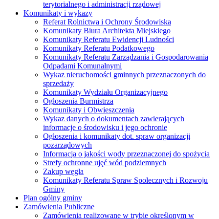
terytorialnego i administracji rządowej
Komunikaty i wykazy
Referat Rolnictwa i Ochrony Środowiska
Komunikaty Biura Architekta Miejskiego
Komunikaty Referatu Ewidencji Ludności
Komunikaty Referatu Podatkowego
Komunikaty Referatu Zarządzania i Gospodarowania
Odpadami Komunalnymi
Wykaz nieruchomości gminnych przeznaczonych do
sprzedaży
Komunikaty Wydziału Organizacyjnego
Ogłoszenia Burmistrza
Komunikaty i Obwieszczenia
Wykaz danych o dokumentach zawierających
informacje o środowisku i jego ochronie
Ogłoszenia i komunikaty dot. spraw organizacji
pozarządowych
Informacja o jakości wody przeznaczonej do spożycia
Strefy ochronne ujęć wód podziemnych
Zakup węgla
Komunikaty Referatu Spraw Spolecznych i Rozwoju
Gminy
Plan ogólny gminy
Zamówienia Publiczne
Zamówienia realizowane w trybie określonym w