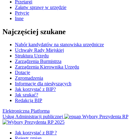
Przetargi
Załatw sprawę w urzędzie
Petycje
Inne
Najczęściej szukane
Nabór kandydatów na stanowiska urzędnicze
Uchwały Rady Miejskiej
Struktura Urzędu
Zarządzenia Burmistrza
Zarządzenia Kierownika Urzędu
Dotacje
Zgromadzenia
Informacje dla niesłyszących
Jak korzystać z BIP?
Jak szukać?
Redakcja BIP
Elektroniczna Platforma
Usług Administracji publicznej
Wybory Prezydenta RP
Jak korzystać z BIP ?
Rejestr zmian