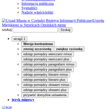
Informacja publiczna
Sygnaliści
Nadzór właścicielski
Biuletyn Informacji Publicznej
Urzędu
Miejskiego w Strzelcach Opolskich
menu
szukaj
wcag2.1
Wersja kontrastowa
zmniej szczcionkę
zwiększ czcionkę
odstęp pomiędzy wierszami minus
odstęp pomiędzy wierszami plus
odstęp pomiędzy paragrafami minus
odstęp pomiędzy paragrafami plus
odstęp pomiędzy literami minus
odstęp pomiędzy literami plus
odstęp pomiędzy słowami minus
odstęp pomiędzy słowami plus
przywróć domyślne ustawienia
język migowy