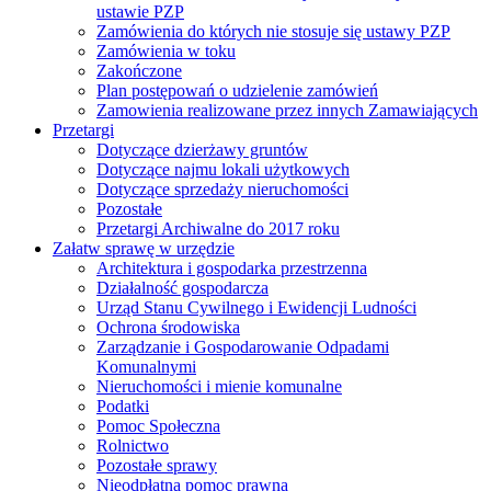
ustawie PZP
Zamówienia do których nie stosuje się ustawy PZP
Zamówienia w toku
Zakończone
Plan postępowań o udzielenie zamówień
Zamowienia realizowane przez innych Zamawiających
Przetargi
Dotyczące dzierżawy gruntów
Dotyczące najmu lokali użytkowych
Dotyczące sprzedaży nieruchomości
Pozostałe
Przetargi Archiwalne do 2017 roku
Załatw sprawę w urzędzie
Architektura i gospodarka przestrzenna
Działalność gospodarcza
Urząd Stanu Cywilnego i Ewidencji Ludności
Ochrona środowiska
Zarządzanie i Gospodarowanie Odpadami
Komunalnymi
Nieruchomości i mienie komunalne
Podatki
Pomoc Społeczna
Rolnictwo
Pozostałe sprawy
Nieodpłatna pomoc prawna