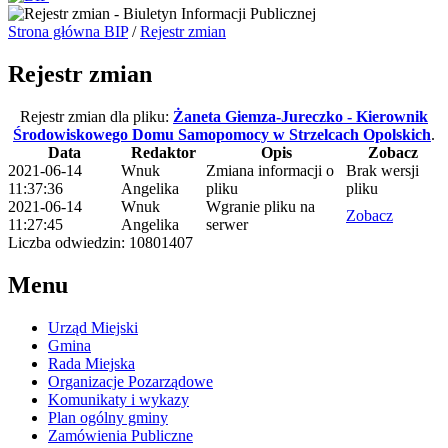
Strona główna BIP
/
Rejestr zmian
Rejestr zmian
Rejestr zmian dla pliku:
Żaneta Giemza-Jureczko - Kierownik
Środowiskowego Domu Samopomocy w Strzelcach Opolskich
.
Data
Redaktor
Opis
Zobacz
2021-06-14
Wnuk
Zmiana informacji o
Brak wersji
11:37:36
Angelika
pliku
pliku
2021-06-14
Wnuk
Wgranie pliku na
Zobacz
11:27:45
Angelika
serwer
Liczba odwiedzin: 10801407
Menu
Urząd Miejski
Gmina
Rada Miejska
Organizacje Pozarządowe
Komunikaty i wykazy
Plan ogólny gminy
Zamówienia Publiczne