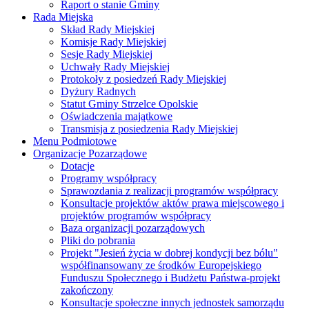
Raport o stanie Gminy
Rada Miejska
Skład Rady Miejskiej
Komisje Rady Miejskiej
Sesje Rady Miejskiej
Uchwały Rady Miejskiej
Protokoły z posiedzeń Rady Miejskiej
Dyżury Radnych
Statut Gminy Strzelce Opolskie
Oświadczenia majątkowe
Transmisja z posiedzenia Rady Miejskiej
Menu Podmiotowe
Organizacje Pozarządowe
Dotacje
Programy współpracy
Sprawozdania z realizacji programów współpracy
Konsultacje projektów aktów prawa miejscowego i
projektów programów współpracy
Baza organizacji pozarządowych
Pliki do pobrania
Projekt "Jesień życia w dobrej kondycji bez bólu"
współfinansowany ze środków Europejskiego
Funduszu Społecznego i Budżetu Państwa-projekt
zakończony
Konsultacje społeczne innych jednostek samorządu