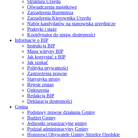
Struktura Urzędu
Oświadczenia majątkowe
Zarządzenia Burmistrza
Zarządzenia Kierownika Urzędu
Nabór kandydatów na stanowiska urzędnicze
Praktyki i staże
Koordynator do spraw dostępności
Informacje o BIP
Instrukcja BIP
Mapa witryny BIP
Jak korzystać z BIP
Jak szukać
Polityka prywatności
Zastrzeżenia prawne
Statystyka strony
Rejestr zmian
Ogłoszenia
Redakcja BIP
Deklaracja dostępności
Gmina
Podstawy prawne działania Gminy
Budżet Gminy
Jednostki organizacyjne gminy
Podział administracyjny Gminy
Honorowi Obywatele Gminy Strzelce Opolskie