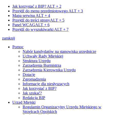
Jak korzystać z BIP?
ALT + 2
Przejdź do menu przedmiotowego
ALT + 3
Mapa serwisu
ALT + 4
Przejdź do treści strony
ALT + 5
Panel WCAG
ALT + 6
Przejdź do wyszukiwarki
ALT + 7
zamknij
Pomoc
Nabór kandydatów na stanowiska urzędnicze
Uchwały Rady Miejskiej
Struktura Urzędu
Zarządzenia Burmistrza
Zarządzenia Kierownika Urzędu
Dotacje
Zgromadzenia
Informacje dla niesłyszących
Jak korzystać z BIP?
Jak szukać?
Redakcja BIP
Urząd Miejski
Regulamin Organizacyjny Urzędu Miejskiego w
Strzelcach Opolskich