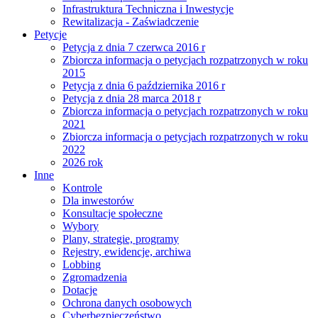
Infrastruktura Techniczna i Inwestycje
Rewitalizacja - Zaświadczenie
Petycje
Petycja z dnia 7 czerwca 2016 r
Zbiorcza informacja o petycjach rozpatrzonych w roku
2015
Petycja z dnia 6 października 2016 r
Petycja z dnia 28 marca 2018 r
Zbiorcza informacja o petycjach rozpatrzonych w roku
2021
Zbiorcza informacja o petycjach rozpatrzonych w roku
2022
2026 rok
Inne
Kontrole
Dla inwestorów
Konsultacje społeczne
Wybory
Plany, strategie, programy
Rejestry, ewidencje, archiwa
Lobbing
Zgromadzenia
Dotacje
Ochrona danych osobowych
Cyberbezpieczeństwo