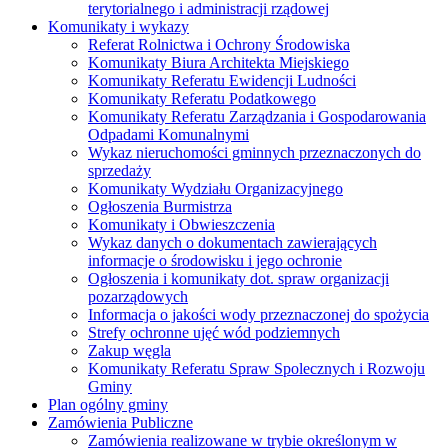
terytorialnego i administracji rządowej
Komunikaty i wykazy
Referat Rolnictwa i Ochrony Środowiska
Komunikaty Biura Architekta Miejskiego
Komunikaty Referatu Ewidencji Ludności
Komunikaty Referatu Podatkowego
Komunikaty Referatu Zarządzania i Gospodarowania
Odpadami Komunalnymi
Wykaz nieruchomości gminnych przeznaczonych do
sprzedaży
Komunikaty Wydziału Organizacyjnego
Ogłoszenia Burmistrza
Komunikaty i Obwieszczenia
Wykaz danych o dokumentach zawierających
informacje o środowisku i jego ochronie
Ogłoszenia i komunikaty dot. spraw organizacji
pozarządowych
Informacja o jakości wody przeznaczonej do spożycia
Strefy ochronne ujęć wód podziemnych
Zakup węgla
Komunikaty Referatu Spraw Spolecznych i Rozwoju
Gminy
Plan ogólny gminy
Zamówienia Publiczne
Zamówienia realizowane w trybie określonym w