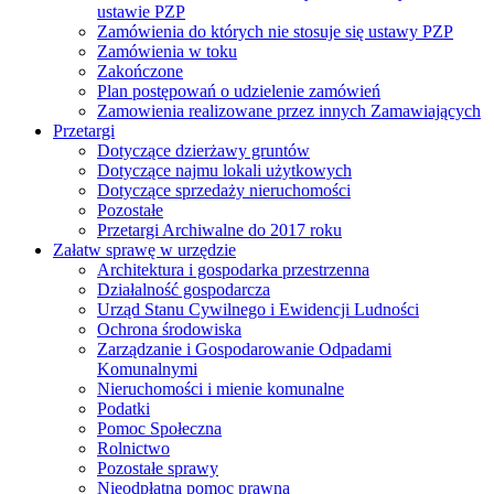
ustawie PZP
Zamówienia do których nie stosuje się ustawy PZP
Zamówienia w toku
Zakończone
Plan postępowań o udzielenie zamówień
Zamowienia realizowane przez innych Zamawiających
Przetargi
Dotyczące dzierżawy gruntów
Dotyczące najmu lokali użytkowych
Dotyczące sprzedaży nieruchomości
Pozostałe
Przetargi Archiwalne do 2017 roku
Załatw sprawę w urzędzie
Architektura i gospodarka przestrzenna
Działalność gospodarcza
Urząd Stanu Cywilnego i Ewidencji Ludności
Ochrona środowiska
Zarządzanie i Gospodarowanie Odpadami
Komunalnymi
Nieruchomości i mienie komunalne
Podatki
Pomoc Społeczna
Rolnictwo
Pozostałe sprawy
Nieodpłatna pomoc prawna