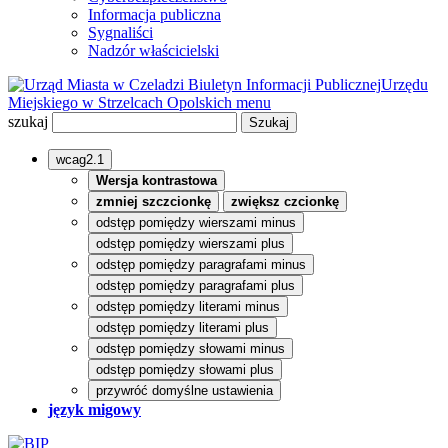
Informacja publiczna
Sygnaliści
Nadzór właścicielski
Biuletyn Informacji Publicznej
Urzędu
Miejskiego w Strzelcach Opolskich
menu
szukaj
wcag2.1
Wersja kontrastowa
zmniej szczcionkę
zwiększ czcionkę
odstęp pomiędzy wierszami minus
odstęp pomiędzy wierszami plus
odstęp pomiędzy paragrafami minus
odstęp pomiędzy paragrafami plus
odstęp pomiędzy literami minus
odstęp pomiędzy literami plus
odstęp pomiędzy słowami minus
odstęp pomiędzy słowami plus
przywróć domyślne ustawienia
język migowy