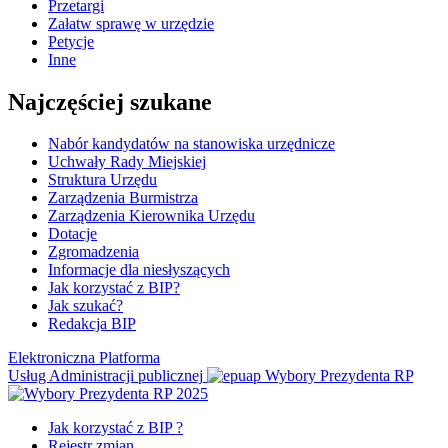
Przetargi
Załatw sprawę w urzędzie
Petycje
Inne
Najczęściej szukane
Nabór kandydatów na stanowiska urzędnicze
Uchwały Rady Miejskiej
Struktura Urzędu
Zarządzenia Burmistrza
Zarządzenia Kierownika Urzędu
Dotacje
Zgromadzenia
Informacje dla niesłyszących
Jak korzystać z BIP?
Jak szukać?
Redakcja BIP
Elektroniczna Platforma
Usług Administracji publicznej
Wybory Prezydenta RP
Jak korzystać z BIP ?
Rejestr zmian