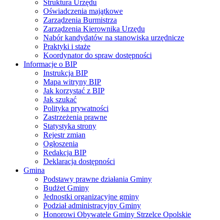
Struktura Urzędu
Oświadczenia majątkowe
Zarządzenia Burmistrza
Zarządzenia Kierownika Urzędu
Nabór kandydatów na stanowiska urzędnicze
Praktyki i staże
Koordynator do spraw dostępności
Informacje o BIP
Instrukcja BIP
Mapa witryny BIP
Jak korzystać z BIP
Jak szukać
Polityka prywatności
Zastrzeżenia prawne
Statystyka strony
Rejestr zmian
Ogłoszenia
Redakcja BIP
Deklaracja dostępności
Gmina
Podstawy prawne działania Gminy
Budżet Gminy
Jednostki organizacyjne gminy
Podział administracyjny Gminy
Honorowi Obywatele Gminy Strzelce Opolskie