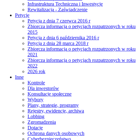
Infrastruktura Techniczna i Inwestycje
Rewitalizacja - Zaświadczenie
Petycje
Petycja z dnia 7 czerwca 2016 r
Zbiorcza informacja o petycjach rozpatrzonych w roku
2015
Petycja z dnia 6 października 2016 r
Petycja z dnia 28 marca 2018 r
Zbiorcza informacja o petycjach rozpatrzonych w roku
2021
Zbiorcza informacja o petycjach rozpatrzonych w roku
2022
2026 rok
Inne
Kontrole
Dla inwestorów
Konsultacje społeczne
Wybory
Plany, strategie, programy
Rejestry, ewidencje, archiwa
Lobbing
Zgromadzenia
Dotacje
Ochrona danych osobowych
Cyberbezpieczeństwo