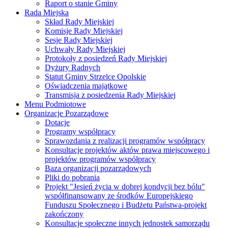
Raport o stanie Gminy
Rada Miejska
Skład Rady Miejskiej
Komisje Rady Miejskiej
Sesje Rady Miejskiej
Uchwały Rady Miejskiej
Protokoły z posiedzeń Rady Miejskiej
Dyżury Radnych
Statut Gminy Strzelce Opolskie
Oświadczenia majątkowe
Transmisja z posiedzenia Rady Miejskiej
Menu Podmiotowe
Organizacje Pozarządowe
Dotacje
Programy współpracy
Sprawozdania z realizacji programów współpracy
Konsultacje projektów aktów prawa miejscowego i
projektów programów współpracy
Baza organizacji pozarządowych
Pliki do pobrania
Projekt "Jesień życia w dobrej kondycji bez bólu"
współfinansowany ze środków Europejskiego
Funduszu Społecznego i Budżetu Państwa-projekt
zakończony
Konsultacje społeczne innych jednostek samorządu