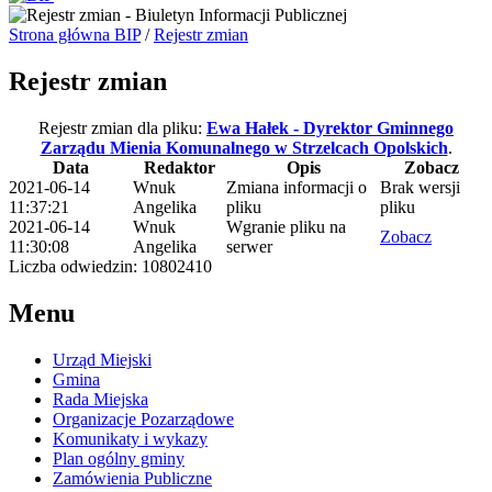
Strona główna BIP
/
Rejestr zmian
Rejestr zmian
Rejestr zmian dla pliku:
Ewa Hałek - Dyrektor Gminnego
Zarządu Mienia Komunalnego w Strzelcach Opolskich
.
Data
Redaktor
Opis
Zobacz
2021-06-14
Wnuk
Zmiana informacji o
Brak wersji
11:37:21
Angelika
pliku
pliku
2021-06-14
Wnuk
Wgranie pliku na
Zobacz
11:30:08
Angelika
serwer
Liczba odwiedzin: 10802410
Menu
Urząd Miejski
Gmina
Rada Miejska
Organizacje Pozarządowe
Komunikaty i wykazy
Plan ogólny gminy
Zamówienia Publiczne