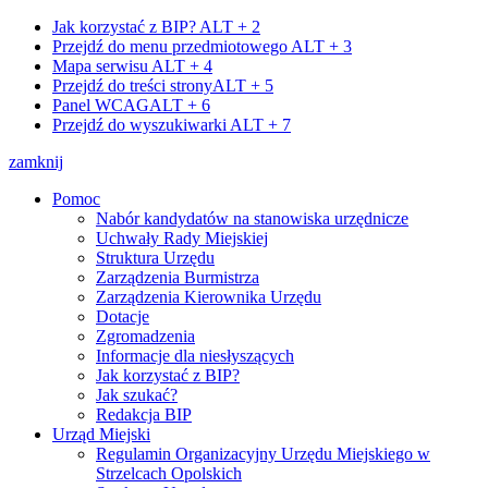
Jak korzystać z BIP?
ALT + 2
Przejdź do menu przedmiotowego
ALT + 3
Mapa serwisu
ALT + 4
Przejdź do treści strony
ALT + 5
Panel WCAG
ALT + 6
Przejdź do wyszukiwarki
ALT + 7
zamknij
Pomoc
Nabór kandydatów na stanowiska urzędnicze
Uchwały Rady Miejskiej
Struktura Urzędu
Zarządzenia Burmistrza
Zarządzenia Kierownika Urzędu
Dotacje
Zgromadzenia
Informacje dla niesłyszących
Jak korzystać z BIP?
Jak szukać?
Redakcja BIP
Urząd Miejski
Regulamin Organizacyjny Urzędu Miejskiego w
Strzelcach Opolskich