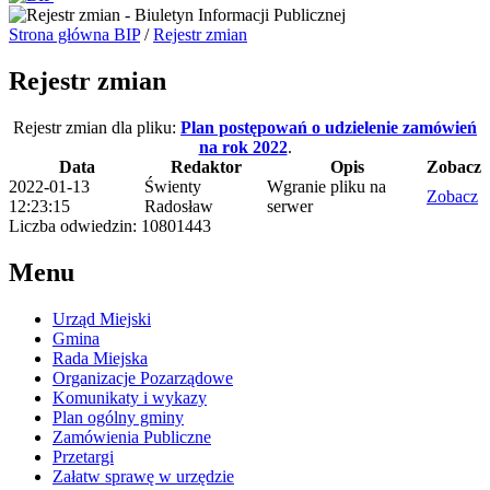
Strona główna BIP
/
Rejestr zmian
Rejestr zmian
Rejestr zmian dla pliku:
Plan postępowań o udzielenie zamówień
na rok 2022
.
Data
Redaktor
Opis
Zobacz
2022-01-13
Świenty
Wgranie pliku na
Zobacz
12:23:15
Radosław
serwer
Liczba odwiedzin: 10801443
Menu
Urząd Miejski
Gmina
Rada Miejska
Organizacje Pozarządowe
Komunikaty i wykazy
Plan ogólny gminy
Zamówienia Publiczne
Przetargi
Załatw sprawę w urzędzie