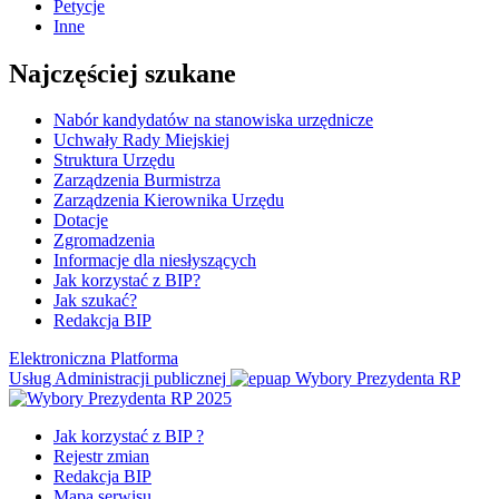
Petycje
Inne
Najczęściej szukane
Nabór kandydatów na stanowiska urzędnicze
Uchwały Rady Miejskiej
Struktura Urzędu
Zarządzenia Burmistrza
Zarządzenia Kierownika Urzędu
Dotacje
Zgromadzenia
Informacje dla niesłyszących
Jak korzystać z BIP?
Jak szukać?
Redakcja BIP
Elektroniczna Platforma
Usług Administracji publicznej
Wybory Prezydenta RP
Jak korzystać z BIP ?
Rejestr zmian
Redakcja BIP
Mapa serwisu