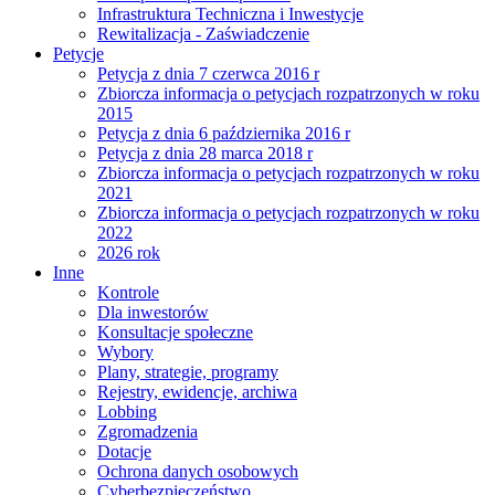
Infrastruktura Techniczna i Inwestycje
Rewitalizacja - Zaświadczenie
Petycje
Petycja z dnia 7 czerwca 2016 r
Zbiorcza informacja o petycjach rozpatrzonych w roku
2015
Petycja z dnia 6 października 2016 r
Petycja z dnia 28 marca 2018 r
Zbiorcza informacja o petycjach rozpatrzonych w roku
2021
Zbiorcza informacja o petycjach rozpatrzonych w roku
2022
2026 rok
Inne
Kontrole
Dla inwestorów
Konsultacje społeczne
Wybory
Plany, strategie, programy
Rejestry, ewidencje, archiwa
Lobbing
Zgromadzenia
Dotacje
Ochrona danych osobowych
Cyberbezpieczeństwo