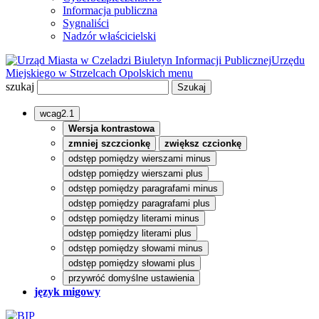
Informacja publiczna
Sygnaliści
Nadzór właścicielski
Biuletyn Informacji Publicznej
Urzędu
Miejskiego w Strzelcach Opolskich
menu
szukaj
wcag2.1
Wersja kontrastowa
zmniej szczcionkę
zwiększ czcionkę
odstęp pomiędzy wierszami minus
odstęp pomiędzy wierszami plus
odstęp pomiędzy paragrafami minus
odstęp pomiędzy paragrafami plus
odstęp pomiędzy literami minus
odstęp pomiędzy literami plus
odstęp pomiędzy słowami minus
odstęp pomiędzy słowami plus
przywróć domyślne ustawienia
język migowy