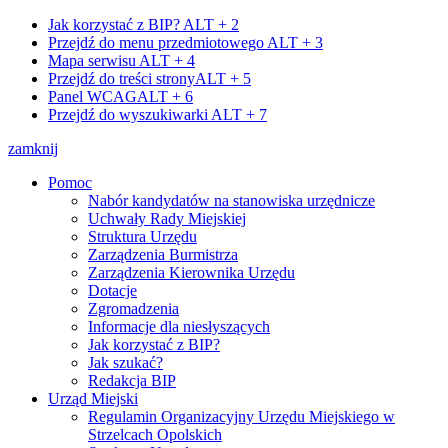
Jak korzystać z BIP?
ALT + 2
Przejdź do menu przedmiotowego
ALT + 3
Mapa serwisu
ALT + 4
Przejdź do treści strony
ALT + 5
Panel WCAG
ALT + 6
Przejdź do wyszukiwarki
ALT + 7
zamknij
Pomoc
Nabór kandydatów na stanowiska urzędnicze
Uchwały Rady Miejskiej
Struktura Urzędu
Zarządzenia Burmistrza
Zarządzenia Kierownika Urzędu
Dotacje
Zgromadzenia
Informacje dla niesłyszących
Jak korzystać z BIP?
Jak szukać?
Redakcja BIP
Urząd Miejski
Regulamin Organizacyjny Urzędu Miejskiego w
Strzelcach Opolskich