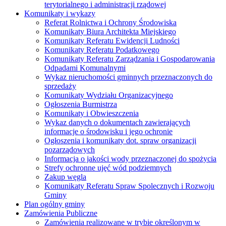
terytorialnego i administracji rządowej
Komunikaty i wykazy
Referat Rolnictwa i Ochrony Środowiska
Komunikaty Biura Architekta Miejskiego
Komunikaty Referatu Ewidencji Ludności
Komunikaty Referatu Podatkowego
Komunikaty Referatu Zarządzania i Gospodarowania
Odpadami Komunalnymi
Wykaz nieruchomości gminnych przeznaczonych do
sprzedaży
Komunikaty Wydziału Organizacyjnego
Ogłoszenia Burmistrza
Komunikaty i Obwieszczenia
Wykaz danych o dokumentach zawierających
informacje o środowisku i jego ochronie
Ogłoszenia i komunikaty dot. spraw organizacji
pozarządowych
Informacja o jakości wody przeznaczonej do spożycia
Strefy ochronne ujęć wód podziemnych
Zakup węgla
Komunikaty Referatu Spraw Spolecznych i Rozwoju
Gminy
Plan ogólny gminy
Zamówienia Publiczne
Zamówienia realizowane w trybie określonym w