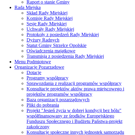
Raport o stanie Gminy
Rada Miejska
Skład Rady Miejskiej
Komisje Rady Miejskiej
Sesje Rady Miejskiej
Uchwały Rady Miejskiej
Protokoły z posiedzeń Rady Miejskiej
Dyżury Radnych
Statut Gminy Strzelce Opolskie
Oświadczenia majątkowe
Transmisja z posiedzenia Rady Miejskiej
Menu Podmiotowe
Organizacje Pozarządowe
Dotacje
Programy współpracy
Sprawozdania z realizacji programów współpracy
Konsultacje projektów aktów prawa miejscowego i
projektów programów współpracy
Baza organizacji pozarządowych
Pliki do pobrania
Projekt "Jesień życia w dobrej kondycji bez bólu"
współfinansowany ze środków Europejskiego
Funduszu Społecznego i Budżetu Państwa-projekt
zakończony
Konsultacje społeczne innych jednostek samorządu