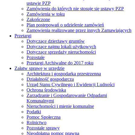
ustawie PZP
Zamówienia do których nie stosuje się ustawy PZP
Zamówienia w toku
Zakończone
Plan postępowań o udzielenie zamówień
Zamowienia realizowane przez innych Zamawiających
Przetargi
Dotyczące dzierżawy gruntów
Dotyczące najmu lokali użytkowych
Dotyczące sprzedaży nieruchomości
Pozostałe
Przetargi Archiwalne do 2017 roku
Załatw sprawę w urzędzie
Architektura i gospodarka przestrzenna
Działalność gospodarcza
Urząd Stanu Cywilnego i Ewidencji Ludności
Ochrona środowiska
Zarządzanie i Gospodarowanie Odpadami
Komunalnymi
Nieruchomości i mienie komunalne
Podatki
Pomoc Społeczna
Rolnictwo
Pozostałe sprawy
Nieodpłatna pomoc prawna