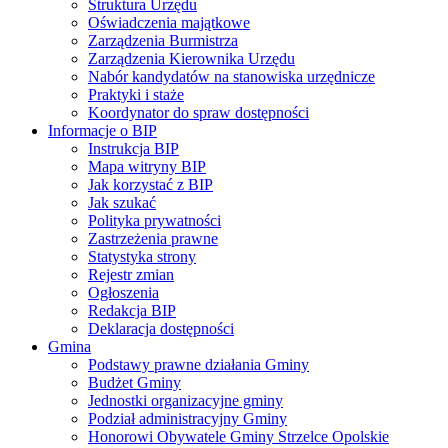
Struktura Urzędu
Oświadczenia majątkowe
Zarządzenia Burmistrza
Zarządzenia Kierownika Urzędu
Nabór kandydatów na stanowiska urzędnicze
Praktyki i staże
Koordynator do spraw dostępności
Informacje o BIP
Instrukcja BIP
Mapa witryny BIP
Jak korzystać z BIP
Jak szukać
Polityka prywatności
Zastrzeżenia prawne
Statystyka strony
Rejestr zmian
Ogłoszenia
Redakcja BIP
Deklaracja dostępności
Gmina
Podstawy prawne działania Gminy
Budżet Gminy
Jednostki organizacyjne gminy
Podział administracyjny Gminy
Honorowi Obywatele Gminy Strzelce Opolskie