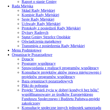
Raport o stanie Gminy
Rada Miejska
Skład Rady Miejskiej
Komisje Rady Miejskiej
Sesje Rady Miejskiej
Uchwały Rady Miejskiej
Protokoły z posiedzeń Rady Miejskiej
Dyżury Radnych
Statut Gminy Strzelce Opolskie
Oświadczenia majątkowe
Transmisja z posiedzenia Rady Miejskiej
Menu Podmiotowe
Organizacje Pozarządowe
Dotacje
Programy współpracy
Sprawozdania z realizacji programów współpracy
Konsultacje projektów aktów prawa miejscowego i
projektów programów współpracy
Baza organizacji pozarządowych
Pliki do pobrania
Projekt "Jesień życia w dobrej kondycji bez bólu"
współfinansowany ze środków Europejskiego
Funduszu Społecznego i Budżetu Państwa-projekt
zakończony
Konsultacje społeczne innych jednostek samorządu