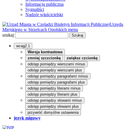
Informacja publiczna
Sygnaliści
Nadzór właścicielski
Biuletyn Informacji Publicznej
Urzędu
Miejskiego w Strzelcach Opolskich
menu
szukaj
wcag2.1
Wersja kontrastowa
zmniej szczcionkę
zwiększ czcionkę
odstęp pomiędzy wierszami minus
odstęp pomiędzy wierszami plus
odstęp pomiędzy paragrafami minus
odstęp pomiędzy paragrafami plus
odstęp pomiędzy literami minus
odstęp pomiędzy literami plus
odstęp pomiędzy słowami minus
odstęp pomiędzy słowami plus
przywróć domyślne ustawienia
język migowy