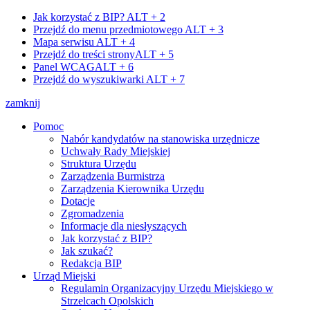
Jak korzystać z BIP?
ALT + 2
Przejdź do menu przedmiotowego
ALT + 3
Mapa serwisu
ALT + 4
Przejdź do treści strony
ALT + 5
Panel WCAG
ALT + 6
Przejdź do wyszukiwarki
ALT + 7
zamknij
Pomoc
Nabór kandydatów na stanowiska urzędnicze
Uchwały Rady Miejskiej
Struktura Urzędu
Zarządzenia Burmistrza
Zarządzenia Kierownika Urzędu
Dotacje
Zgromadzenia
Informacje dla niesłyszących
Jak korzystać z BIP?
Jak szukać?
Redakcja BIP
Urząd Miejski
Regulamin Organizacyjny Urzędu Miejskiego w
Strzelcach Opolskich