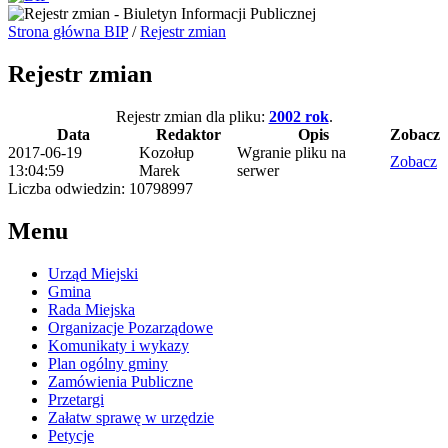
Strona główna BIP
/
Rejestr zmian
Rejestr zmian
Rejestr zmian dla pliku:
2002 rok
.
Data
Redaktor
Opis
Zobacz
2017-06-19
Kozołup
Wgranie pliku na
Zobacz
13:04:59
Marek
serwer
Liczba odwiedzin: 10798997
Menu
Urząd Miejski
Gmina
Rada Miejska
Organizacje Pozarządowe
Komunikaty i wykazy
Plan ogólny gminy
Zamówienia Publiczne
Przetargi
Załatw sprawę w urzędzie
Petycje