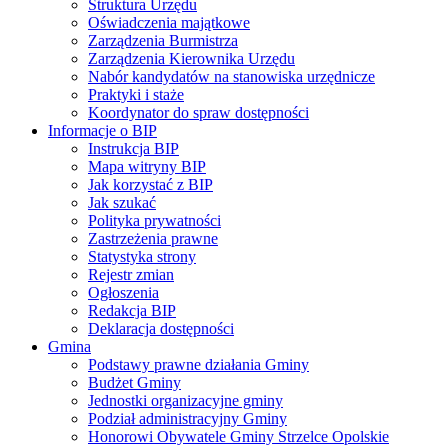
Struktura Urzędu
Oświadczenia majątkowe
Zarządzenia Burmistrza
Zarządzenia Kierownika Urzędu
Nabór kandydatów na stanowiska urzędnicze
Praktyki i staże
Koordynator do spraw dostępności
Informacje o BIP
Instrukcja BIP
Mapa witryny BIP
Jak korzystać z BIP
Jak szukać
Polityka prywatności
Zastrzeżenia prawne
Statystyka strony
Rejestr zmian
Ogłoszenia
Redakcja BIP
Deklaracja dostępności
Gmina
Podstawy prawne działania Gminy
Budżet Gminy
Jednostki organizacyjne gminy
Podział administracyjny Gminy
Honorowi Obywatele Gminy Strzelce Opolskie