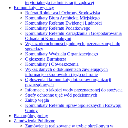
terytorialnego i administracji rządowej
Komunikaty i wykazy
Referat Rolnictwa i Ochrony Środowiska
Komunikaty Biura Architekta Miejskiego
Komunikaty Referatu Ewidencji Ludności
Komunikaty Referatu Podatkowego
Komunikaty Referatu Zarządzania i Gospodarowania
Odpadami Komunalnymi
Wykaz nieruchomości gminnych przeznaczonych do
sprzedaży
Komunikaty Wydziału Organizacyjnego
Ogłoszenia Burmistrza
Komunikaty i Obwieszczenia
Wykaz danych o dokumentach zawierających
informacje o środowisku i jego ochronie
Ogłoszenia i komunikaty dot. spraw organizacji
pozarządowych
Informacja o jakości wody przeznaczonej do spożycia
Strefy ochronne ujęć wód podziemnych
Zakup węgla
Komunikaty Referatu Spraw Spolecznych i Rozwoju
Gminy
Plan ogólny gminy
Zamówienia Publiczne
Zamówienia realizowane w trybie określonym w