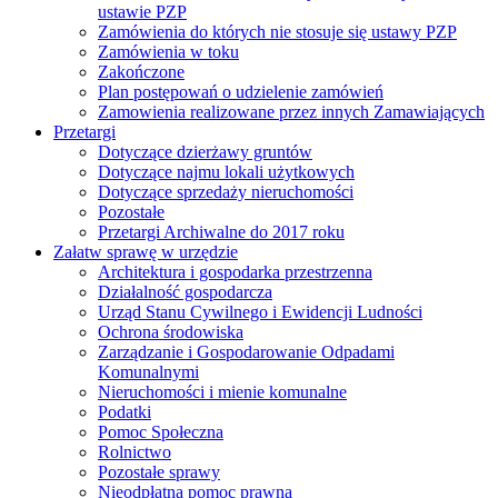
ustawie PZP
Zamówienia do których nie stosuje się ustawy PZP
Zamówienia w toku
Zakończone
Plan postępowań o udzielenie zamówień
Zamowienia realizowane przez innych Zamawiających
Przetargi
Dotyczące dzierżawy gruntów
Dotyczące najmu lokali użytkowych
Dotyczące sprzedaży nieruchomości
Pozostałe
Przetargi Archiwalne do 2017 roku
Załatw sprawę w urzędzie
Architektura i gospodarka przestrzenna
Działalność gospodarcza
Urząd Stanu Cywilnego i Ewidencji Ludności
Ochrona środowiska
Zarządzanie i Gospodarowanie Odpadami
Komunalnymi
Nieruchomości i mienie komunalne
Podatki
Pomoc Społeczna
Rolnictwo
Pozostałe sprawy
Nieodpłatna pomoc prawna