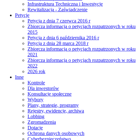
Infrastruktura Techniczna i Inwestycje
Rewitalizacja - Zaświadczenie
Petycje
Petycja z dnia 7 czerwca 2016 r
Zbiorcza informacja o petycjach rozpatrzonych w roku
2015
Petycja z dnia 6 października 2016 r
Petycja z dnia 28 marca 2018 r
Zbiorcza informacja o petycjach rozpatrzonych w roku
2021
Zbiorcza informacja o petycjach rozpatrzonych w roku
2022
2026 rok
Inne
Kontrole
Dla inwestorów
Konsultacje społeczne
Wybory
Plany, strategie, programy
Rejestry, ewidencje, archiwa
Lobbing
Zgromadzenia
Dotacje
Ochrona danych osobowych
Cyberbezpieczeństwo