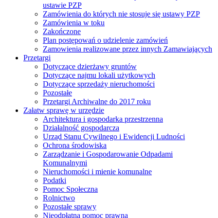
ustawie PZP
Zamówienia do których nie stosuje się ustawy PZP
Zamówienia w toku
Zakończone
Plan postępowań o udzielenie zamówień
Zamowienia realizowane przez innych Zamawiających
Przetargi
Dotyczące dzierżawy gruntów
Dotyczące najmu lokali użytkowych
Dotyczące sprzedaży nieruchomości
Pozostałe
Przetargi Archiwalne do 2017 roku
Załatw sprawę w urzędzie
Architektura i gospodarka przestrzenna
Działalność gospodarcza
Urząd Stanu Cywilnego i Ewidencji Ludności
Ochrona środowiska
Zarządzanie i Gospodarowanie Odpadami
Komunalnymi
Nieruchomości i mienie komunalne
Podatki
Pomoc Społeczna
Rolnictwo
Pozostałe sprawy
Nieodpłatna pomoc prawna