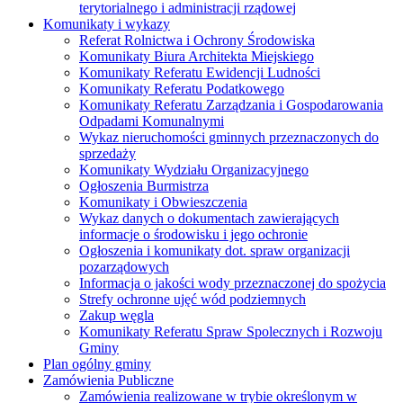
terytorialnego i administracji rządowej
Komunikaty i wykazy
Referat Rolnictwa i Ochrony Środowiska
Komunikaty Biura Architekta Miejskiego
Komunikaty Referatu Ewidencji Ludności
Komunikaty Referatu Podatkowego
Komunikaty Referatu Zarządzania i Gospodarowania
Odpadami Komunalnymi
Wykaz nieruchomości gminnych przeznaczonych do
sprzedaży
Komunikaty Wydziału Organizacyjnego
Ogłoszenia Burmistrza
Komunikaty i Obwieszczenia
Wykaz danych o dokumentach zawierających
informacje o środowisku i jego ochronie
Ogłoszenia i komunikaty dot. spraw organizacji
pozarządowych
Informacja o jakości wody przeznaczonej do spożycia
Strefy ochronne ujęć wód podziemnych
Zakup węgla
Komunikaty Referatu Spraw Spolecznych i Rozwoju
Gminy
Plan ogólny gminy
Zamówienia Publiczne
Zamówienia realizowane w trybie określonym w