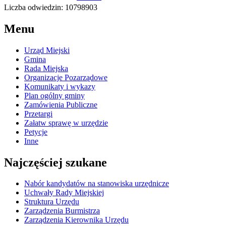
Liczba odwiedzin: 10798903
Menu
Urząd Miejski
Gmina
Rada Miejska
Organizacje Pozarządowe
Komunikaty i wykazy
Plan ogólny gminy
Zamówienia Publiczne
Przetargi
Załatw sprawę w urzędzie
Petycje
Inne
Najczęściej szukane
Nabór kandydatów na stanowiska urzędnicze
Uchwały Rady Miejskiej
Struktura Urzędu
Zarządzenia Burmistrza
Zarządzenia Kierownika Urzędu