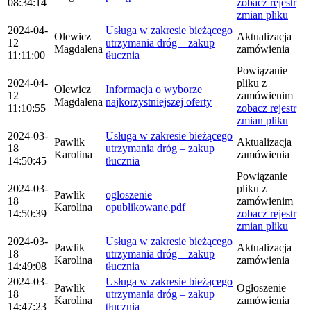
08:34:14
zobacz rejestr
zmian pliku
2024-04-
Usługa w zakresie bieżącego
Olewicz
Aktualizacja
12
utrzymania dróg – zakup
Magdalena
zamówienia
11:11:00
tłucznia
Powiązanie
2024-04-
pliku z
Olewicz
Informacja o wyborze
12
zamówienim
Magdalena
najkorzystniejszej oferty
11:10:55
zobacz rejestr
zmian pliku
2024-03-
Usługa w zakresie bieżącego
Pawlik
Aktualizacja
18
utrzymania dróg – zakup
Karolina
zamówienia
14:50:45
tłucznia
Powiązanie
2024-03-
pliku z
Pawlik
ogloszenie
18
zamówienim
Karolina
opublikowane.pdf
14:50:39
zobacz rejestr
zmian pliku
2024-03-
Usługa w zakresie bieżącego
Pawlik
Aktualizacja
18
utrzymania dróg – zakup
Karolina
zamówienia
14:49:08
tłucznia
2024-03-
Usługa w zakresie bieżącego
Pawlik
Ogłoszenie
18
utrzymania dróg – zakup
Karolina
zamówienia
14:47:23
tłucznia