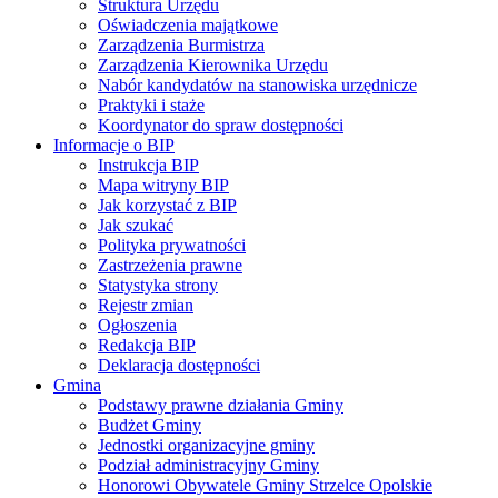
Struktura Urzędu
Oświadczenia majątkowe
Zarządzenia Burmistrza
Zarządzenia Kierownika Urzędu
Nabór kandydatów na stanowiska urzędnicze
Praktyki i staże
Koordynator do spraw dostępności
Informacje o BIP
Instrukcja BIP
Mapa witryny BIP
Jak korzystać z BIP
Jak szukać
Polityka prywatności
Zastrzeżenia prawne
Statystyka strony
Rejestr zmian
Ogłoszenia
Redakcja BIP
Deklaracja dostępności
Gmina
Podstawy prawne działania Gminy
Budżet Gminy
Jednostki organizacyjne gminy
Podział administracyjny Gminy
Honorowi Obywatele Gminy Strzelce Opolskie