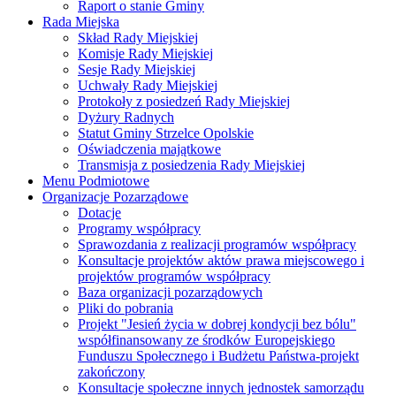
Raport o stanie Gminy
Rada Miejska
Skład Rady Miejskiej
Komisje Rady Miejskiej
Sesje Rady Miejskiej
Uchwały Rady Miejskiej
Protokoły z posiedzeń Rady Miejskiej
Dyżury Radnych
Statut Gminy Strzelce Opolskie
Oświadczenia majątkowe
Transmisja z posiedzenia Rady Miejskiej
Menu Podmiotowe
Organizacje Pozarządowe
Dotacje
Programy współpracy
Sprawozdania z realizacji programów współpracy
Konsultacje projektów aktów prawa miejscowego i
projektów programów współpracy
Baza organizacji pozarządowych
Pliki do pobrania
Projekt "Jesień życia w dobrej kondycji bez bólu"
współfinansowany ze środków Europejskiego
Funduszu Społecznego i Budżetu Państwa-projekt
zakończony
Konsultacje społeczne innych jednostek samorządu