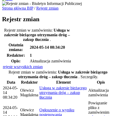
Strona główna BIP
/
Rejestr zmian
Rejestr zmian
Rejestr zmian w zamówieniu:
Usługa w
zakresie bieżącego utrzymania dróg –
zakup tłucznia
.
Ostatnia
2024-05-14 08:34:20
zmiana:
Redaktor:
1
Opis:
Aktualizacja zamówienia
rejestr wszystkich zmian
Rejestr zmian w zamówieniu:
Usługa w zakresie bieżącego
utrzymania dróg – zakup tłucznia
.
Szczegóły.
Data
Redaktor
Element
Opis
2024-05-
Usługa w zakresie bieżącego
Olewicz
Aktualizacja
14
utrzymania dróg – zakup
Magdalena
zamówienia
08:34:20
tłucznia
Powiązanie
2024-05-
pliku z
Olewicz
Ogłoszenie o wyniku
14
zamówienim
Magdalena
postępowania