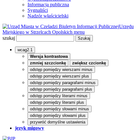
Informacja publiczna
Sygnaliści
Nadzór właścicielski
Biuletyn Informacji Publicznej
Urzędu
Miejskiego w Strzelcach Opolskich
menu
szukaj
wcag2.1
Wersja kontrastowa
zmniej szczcionkę
zwiększ czcionkę
odstęp pomiędzy wierszami minus
odstęp pomiędzy wierszami plus
odstęp pomiędzy paragrafami minus
odstęp pomiędzy paragrafami plus
odstęp pomiędzy literami minus
odstęp pomiędzy literami plus
odstęp pomiędzy słowami minus
odstęp pomiędzy słowami plus
przywróć domyślne ustawienia
język migowy