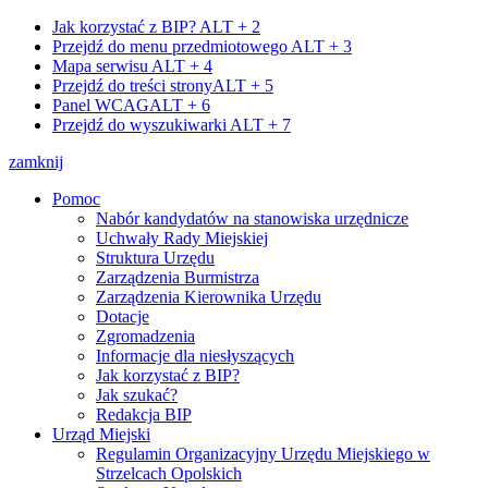
Jak korzystać z BIP?
ALT + 2
Przejdź do menu przedmiotowego
ALT + 3
Mapa serwisu
ALT + 4
Przejdź do treści strony
ALT + 5
Panel WCAG
ALT + 6
Przejdź do wyszukiwarki
ALT + 7
zamknij
Pomoc
Nabór kandydatów na stanowiska urzędnicze
Uchwały Rady Miejskiej
Struktura Urzędu
Zarządzenia Burmistrza
Zarządzenia Kierownika Urzędu
Dotacje
Zgromadzenia
Informacje dla niesłyszących
Jak korzystać z BIP?
Jak szukać?
Redakcja BIP
Urząd Miejski
Regulamin Organizacyjny Urzędu Miejskiego w
Strzelcach Opolskich