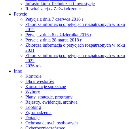
Infrastruktura Techniczna i Inwestycje
Rewitalizacja - Zaświadczenie
Petycje
Petycja z dnia 7 czerwca 2016 r
Zbiorcza informacja o petycjach rozpatrzonych w roku
2015
Petycja z dnia 6 października 2016 r
Petycja z dnia 28 marca 2018 r
Zbiorcza informacja o petycjach rozpatrzonych w roku
2021
Zbiorcza informacja o petycjach rozpatrzonych w roku
2022
2026 rok
Inne
Kontrole
Dla inwestorów
Konsultacje społeczne
Wybory
Plany, strategie, programy
Rejestry, ewidencje, archiwa
Lobbing
Zgromadzenia
Dotacje
Ochrona danych osobowych
Cyberbezpieczeństwo